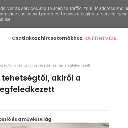
eliver its services and to analyze traffic. Your IP address and 
ímlap
Helyi Hírek
Ország-Világ
Járásunk Híre
ormance and security metrics to ensure quality of service, gen
abuse.
Csatlakozz hírcsatornákhoz:
KATTINTS IDE
ségtől, akiről a városvezetés krémje megfeledkezett
tehetségtől, akiről a
egfeledkezett
szló és a művészvilág