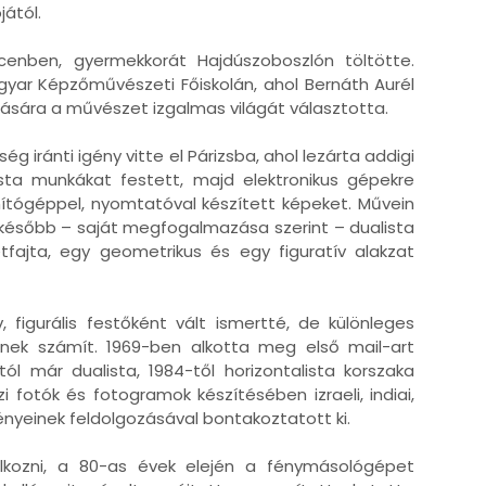
jától.
cenben, gyermekkorát Hajdúszoboszlón töltötte.
ar Képzőművészeti Főiskolán, ahol Bernáth Aurél
tására a művészet izgalmas világát választotta.
g iránti igény vitte el Párizsba, ahol lezárta addigi
lista munkákat festett, majd elektronikus gépekre
ítógéppel, nyomtatóval készített képeket. Művein
később – saját megfogalmazása szerint – dualista
étfajta, egy geometrikus és egy figuratív alakzat
figurális festőként vált ismertté, de különleges
sznek számít. 1969-ben alkotta meg első mail-art
-tól már dualista, 1984-től horizontalista korszaka
fotók és fotogramok készítésében izraeli, indiai,
ményeinek feldolgozásával bontakoztatott ki.
lalkozni, a 80-as évek elején a fénymásológépet