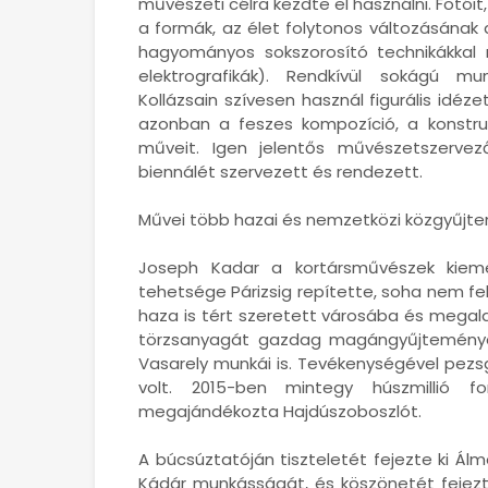
művészeti célra kezdte el használni. Fotóit,
a formák, az élet folytonos változásának 
hagyományos sokszorosító technikákkal ne
elektrografikák). Rendkívül sokágú m
Kollázsain szívesen használ figurális idéz
azonban a feszes kompozíció, a konstruk
műveit. Igen jelentős művészetszervez
biennálét szervezett és rendezett.
Művei több hazai és nemzetközi közgyűjte
Joseph Kadar a kortársművészek kieme
tehetsége Párizsig repítette, soha nem fe
haza is tért szeretett városába és mega
törzsanyagát gazdag magángyűjteménye a
Vasarely munkái is. Tevékenységével pezsg
volt. 2015-ben mintegy húszmillió f
megajándékozta Hajdúszoboszlót.
A búcsúztatóján tiszteletét fejezte ki Ál
Kádár munkásságát, és köszönetét fejezt