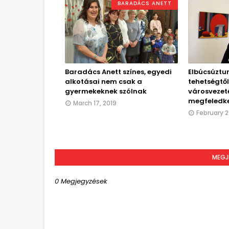
BARADÁCS ANETT
Baradács Anett színes, egyedi
Elbúcsúztu
alkotásai nem csak a
tehetségtől,
gyermekeknek szólnak
városvezet
megfeledke
March 17, 2019
February 2
MEGJ
0 Megjegyzések