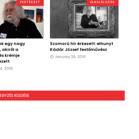
FESTÉSZET
ELHALÁLOZÁS
nk egy nagy
Szomorú hír érkezett: elhunyt
 akiről a
Kádár József festőművész
és krémje
January 28, 2019
zett
4, 2019
EGYZÉS KÜLDÉSE