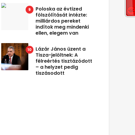
Poloska az évtized
fölszólítását intézte:
milliárdos pereket
indítok meg mindenki
ellen, elegem van
Lázár János üzent a
Tisza-jelöltnek: A
félreértés tisztázódott
– a helyzet pedig
tiszásodott