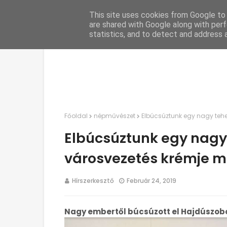
This site uses cookies from Google to d
C
are shared with Google along with perf
statistics, and to detect and address 
Főoldal
népművészet
Elbúcsúztunk egy nagy tehet
Elbúcsúztunk egy nagy 
városvezetés krémje m
Hírszerkesztő
Február 24, 2019
Nagy embertől búcsúzott el Hajdúszobo