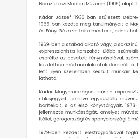
Nemzetközi Modern Múzeum (1996) alapító
Kádár József 1936-ban született Debre
1956-ban kezdte meg tanulmányait a Magy
és Fónyi Géza voltak a mesterei, akinek ha
1969-ben a szabad alkotó vágy, a sokszínűsé
expresszionista korszakát. Előbb szürrea
cserélte az ecsetet: fénymásolóval, szám
kezdetben mértani alakzatok domináltak, 
lett: ilyen szellemben készült munkáin k
látható.
Kadar Magyarországon erősen expresszív, 
stílusjegyeit tekintve egyedülálló művé
borítékait, s az első könyvtárgyait. 1973
jellemezte munkásságát, amelyet művészi 
itáliai, görögországi és spanyolországi él
1979-ben kezdett elektrografikával fog