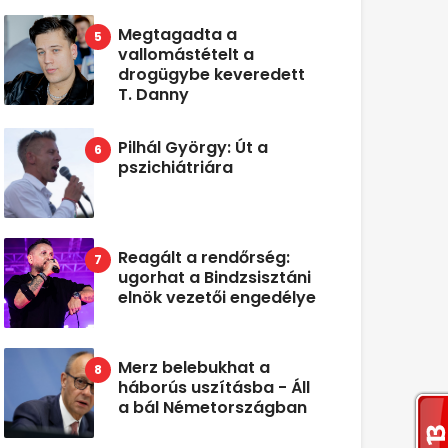
Megtagadta a
vallomástételt a
drogügybe keveredett
T. Danny
Pilhál György: Út a
pszichiátriára
Reagált a rendőrség:
ugorhat a Bindzsisztáni
elnök vezetői engedélye
Merz belebukhat a
háborús uszításba - Áll
a bál Németországban