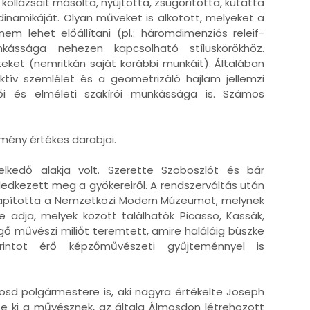
 kollázsait másolta, nyújtotta, zsugorította, kutatta
dinamikáját. Olyan műveket is alkotott, melyeket a
m lehet előállítani (pl.: háromdimenziós releif-
unkássága nehezen kapcsolható stíluskörökhöz.
eteket (nemritkán saját korábbi munkáit). Általában
tív szemlélet és a geometrizáló hajlam jellemzi
ői és elméleti szakírói munkássága is. Számos
mény értékes darabjai.
lkedő alakja volt. Szerette Szoboszlót és bár
ledkezett meg a gyökereiről. A rendszerváltás után
lapította a Nemzetközi Modern Múzeumot, melynek
dja, melyek között találhatók Picasso, Kassák,
ő művészi miliőt teremtett, amire haláláig büszke
orintot érő képzőművészeti gyűjteménnyel is
mosd polgármestere is, aki nagyra értékelte Joseph
e ki a művésznek, az általa Álmosdon létrehozott