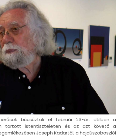
ismerősök búcsúztak el február 23-án délben a
n tartott istentiszteleten és az azt követő a
emlékezésen Joseph Kadartól, a hajdúszoboszlói