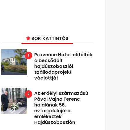
SOK KATTINTÓS
Provence Hotel: elítélték
a becsődölt
hajdúszoboszlói
szállodaprojekt
vádlottját
Az erdélyi származású
Pávai Vajna Ferenc
halálának 56.
évforgdulójára
emlékeztek
Hajdúszoboszlón