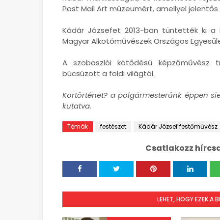
Post Mail Art múzeumért, amellyel jelentős
Kádár Józsefet 2013-ban tüntették ki a
Magyar Alkotóművészek Országos Egyesület
A szoboszlói kötődésű képzőművész tra
búcsúzott a földi világtól.
Kortörténet? a polgármesterünk éppen sie
kutatva.
Témák
festészet
Kádár József festőművész
Csatlakozz hírcs
LEHET, HOGY EZEK A 