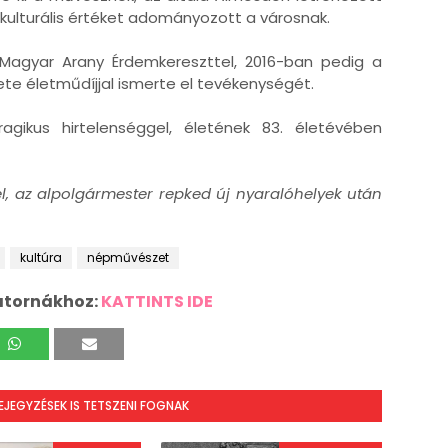
 kulturális értéket adományozott a városnak.
 Magyar Arany Érdemkereszttel, 2016-ban pedig a
e életműdíjjal ismerte el tevékenységét.
gikus hirtelenséggel, életének 83. életévében
l, az alpolgármester repked új nyaralóhelyek után
kultúra
népművészet
atornákhoz:
KATTINTS IDE
BEJEGYZÉSEK IS TETSZENI FOGNAK