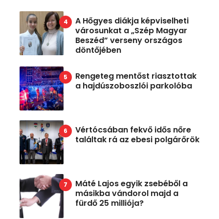
A Hőgyes diákja képviselheti
városunkat a „Szép Magyar
Beszéd” verseny országos
döntőjében
Rengeteg mentőst riasztottak
a hajdúszoboszlói parkolóba
Vértócsában fekvő idős nőre
találtak rá az ebesi polgárőrök
Máté Lajos egyik zsebéből a
másikba vándorol majd a
fürdő 25 milliója?