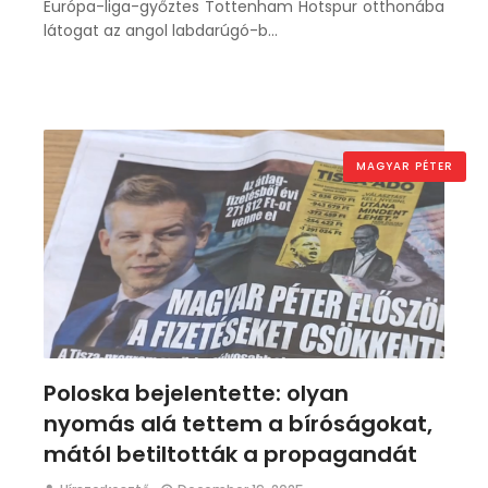
Európa-liga-győztes Tottenham Hotspur otthonába
látogat az angol labdarúgó-b…
MAGYAR PÉTER
Poloska bejelentette: olyan
nyomás alá tettem a bíróságokat,
mától betiltották a propagandát