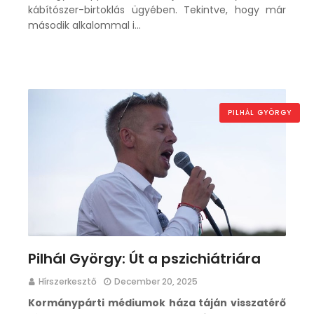
kábítószer-birtoklás ügyében. Tekintve, hogy már
második alkalommal i…
PILHÁL GYÖRGY
Pilhál György: Út a pszichiátriára
Hírszerkesztő
December 20, 2025
Kormánypárti médiumok háza táján visszatérő