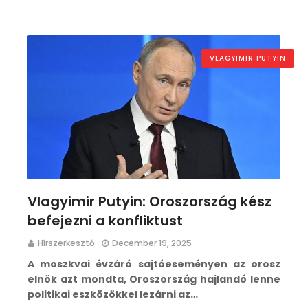
VLAGYIMIR PUTYIN
Vlagyimir Putyin: Oroszország kész
befejezni a konfliktust
Hírszerkesztő
December 19, 2025
A moszkvai évzáró sajtóeseményen az orosz
elnök azt mondta, Oroszország hajlandó lenne
politikai eszközökkel lezárni az…