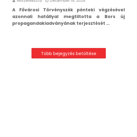
Hírszerkesztő
December 19, 2025
A Fővárosi Törvényszék pénteki végzésével
azonnali hatállyal megtiltotta a Bors új
propagandakiadványának terjesztését …
Több bejegyzés betöltése