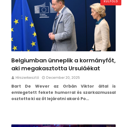
KÜLFÖLD
Belgiumban ünneplik a kormányfőt,
aki megakasztotta Ursuláékat
Hírszerkesztő
December 20, 2025
Bart De Wever az Orbán Viktor által is
emlegetett fekete humorral és szarkazmussal
osztotta ki az őt lejáratni akaró Po…