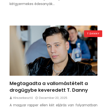
kétgyermekes édesanyák…
T.DANNY
Megtagadta a vallomástételt a
drogügybe keveredett T. Danny
Hírszerkesztő
December 20, 2025
A magyar rapper ellen két eljárás van folyamatban