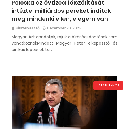
Poloska az évtized fölszólítását
intézte: milliárdos pereket indítok
meg mindenki ellen, elegem van
Hírszerkesztő
December 20, 2025
Magyar: Azt gondolják, rájuk a bírósági döntések sem
vonatkoznakMindezt Magyar Péter elképesztő és
cinikus lépésnek tar…
LÁZÁR JÁNOS