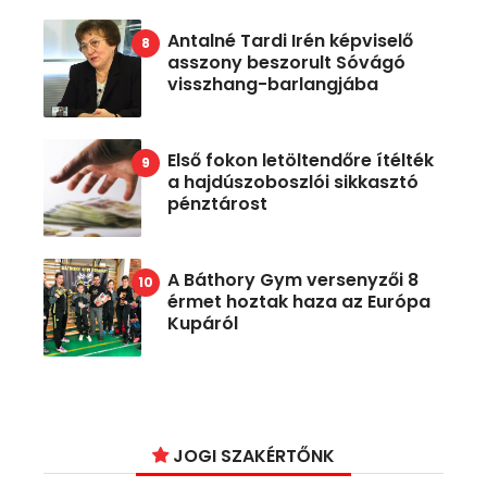
Antalné Tardi Irén képviselő
asszony beszorult Sóvágó
visszhang-barlangjába
Első fokon letöltendőre ítélték
a hajdúszoboszlói sikkasztó
pénztárost
A Báthory Gym versenyzői 8
érmet hoztak haza az Európa
Kupáról
JOGI SZAKÉRTŐNK