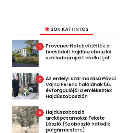
SOK KATTINTÓS
Provence Hotel: elítélték a
becsődölt hajdúszoboszlói
szállodaprojekt vádlottját
Az erdélyi származású Pávai
Vajna Ferenc halálának 56.
évforgdulójára emlékeztek
Hajdúszoboszlón
Hajdúszoboszló
arcképcsarnoka: Fekete
László (Szoboszló hatodik
polgármestere)