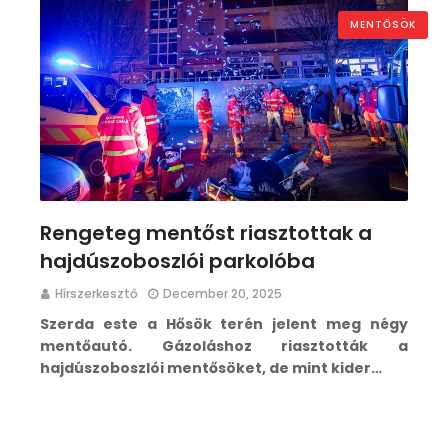
MENTŐSÖK
Rengeteg mentőst riasztottak a
hajdúszoboszlói parkolóba
Hírszerkesztő
December 20, 2025
Szerda este a Hősök terén jelent meg négy
mentőautó. Gázoláshoz riasztották a
hajdúszoboszlói mentősöket, de mint kider…