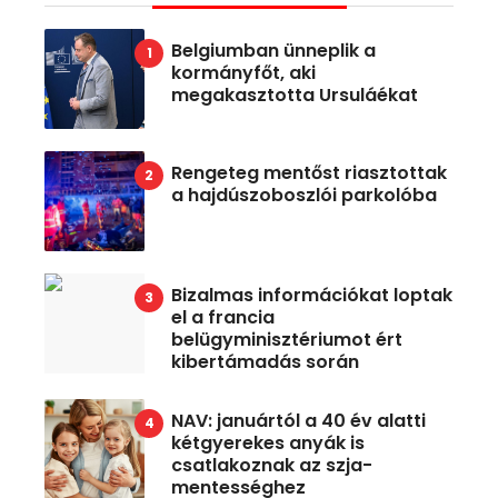
Belgiumban ünneplik a
kormányfőt, aki
megakasztotta Ursuláékat
Rengeteg mentőst riasztottak
a hajdúszoboszlói parkolóba
Bizalmas információkat loptak
el a francia
belügyminisztériumot ért
kibertámadás során
NAV: januártól a 40 év alatti
kétgyerekes anyák is
csatlakoznak az szja-
mentességhez