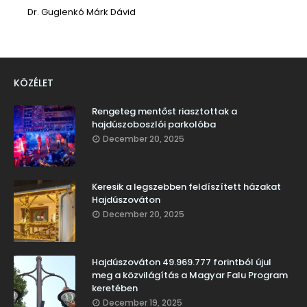
Dr. Guglenkó Márk Dávid
KÖZÉLET
Rengeteg mentőst riasztottak a
hajdúszoboszlói parkolóba
December 20, 2025
Keresik a legszebben feldíszített házakat
Hajdúszováton
December 20, 2025
Hajdúszováton 49.969.777 forintból újul
meg a közvilágítás a Magyar Falu Program
keretében
December 19, 2025