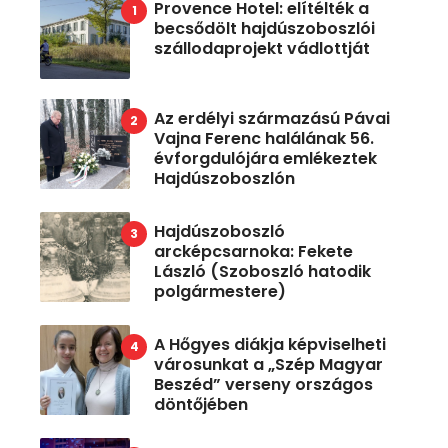
Provence Hotel: elítélték a
becsődölt hajdúszoboszlói
szállodaprojekt vádlottját
Az erdélyi származású Pávai
Vajna Ferenc halálának 56.
évforgdulójára emlékeztek
Hajdúszoboszlón
Hajdúszoboszló
arcképcsarnoka: Fekete
László (Szoboszló hatodik
polgármestere)
A Hőgyes diákja képviselheti
városunkat a „Szép Magyar
Beszéd” verseny országos
döntőjében