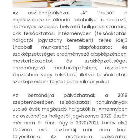
Az ösztöndíjpályázat „A” típusát a
hajdúszoboszlói állandó lakóhellyel rendelkező,
hátrányos szociális helyzetű hallgatók számára,
akik felsőoktatási intézményben (felsőoktatási
hallgatói jogviszony keretében) teljes idejű
(nappali munkarend) alapfokozatot és
szakképzettséget eredményező alapképzésben,
mesterfokozatot és szakképzettséget
eredményező mesterképzésben, osztatlan
képzésben vagy felsőfokú, illetve felsőoktatási
szakképzésben folytatják tanulmányaikat.
Az ösztöndíjra pályázhatnak a 2019
szeptemberében felsőoktatási tanulmányaik
utolsó évét megkezdő hallgatók is. Amennyiben
az ösztöndíjas hallgatói jogviszonya 2020 őszén
már nem áll fenn, úgy a 2020/2021. tanév első
félévére eső ösztöndíj már nem kerül
folyósításra. Az ösztöndíjra pályázatot