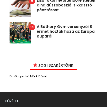
Első fokon letöltendőre ítélték
a hajdúszoboszlói sikkasztó
pénztárost
A Báthory Gym versenyzői 8
érmet hoztak haza az Európa
Kupáról
JOGI SZAKÉRTŐNK
Dr. Guglenkó Márk Dávid
KÖZÉLET