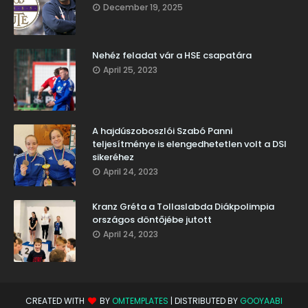
December 19, 2025
Nehéz feladat vár a HSE csapatára
April 25, 2023
A hajdúszoboszlói Szabó Panni
teljesítménye is elengedhetetlen volt a DSI
sikeréhez
April 24, 2023
Kranz Gréta a Tollaslabda Diákpolimpia
országos döntőjébe jutott
April 24, 2023
CREATED WITH
BY
OMTEMPLATES
| DISTRIBUTED BY
GOOYAABI