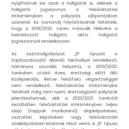
nyújthatnak be azok a hallgatók is, akiknek a
hallgatói jogviszonya a felsőoktatási
intézményben a pályázás időpontjában
szünetel. Az ösztöndíj folyósításának feltétele,
hogy a 2019/2020. tanév második félévére a
beiratkozott hallgató aktív hallgatói
jogviszonnyal rendelkezzen.
Az ösztöndíjpályázat „B” típusát a
hajdúszoboszlói állandó lakóhellyel rendelkező,
hátrányos szociális helyzetű, a 2019/2020.
tanévben utolsó éves, érettségi előtt álló
középiskolás, illetve felsőfokú végzettséggel
nem rendelkező, felsőoktatási intézménybe
felvételt még nem nyert, érettségizett pályázók
jelentkezhetnek, akik a 2020/2021. tanévtől
kezdődően felsőoktatási intézményben teljes
idejű (nappali munkarend) alapképzésben,
osztatlan képzésben vagy felsőoktatási
szakképzésben kívánnak részt venni. A „B” típusú