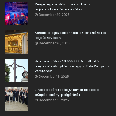
Rengeteg mentőst riasztottak a
hajdúszoboszlói parkolóba
December 20, 2025
Keresik a legszebben feldíszített házakat
Hajdúszováton
December 20, 2025
Hajdúszováton 49.969.777 forintból újul
meg a közvilágítás a Magyar Falu Program
keretében
December 19, 2025
Elnöki dicséretet és jutalmat kaptak a
püspökladányi polgárőrök
December 19, 2025