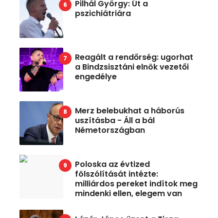
Pilhál György: Út a
pszichiátriára
Reagált a rendőrség: ugorhat
a Bindzsisztáni elnök vezetői
engedélye
Merz belebukhat a háborús
uszításba - Áll a bál
Németországban
Poloska az évtized
fölszólítását intézte:
milliárdos pereket indítok meg
mindenki ellen, elegem van