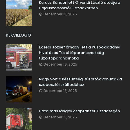
Kurucz Sándor lett Örvendi László utódja a
Hajdúszoboszlói Gazdakörben
December 18, 2025
KÉKVILLOGÓ
Ecsedi József őrnagy lett a Püspökladányi
Hivatásos Tűzoltóparancsnokság
tűzoltóparancsnoka
December 19, 2025
Nagy volt a készültség, tűzoltók vonultak a
szoboszlói szállodához
December 18, 2025
Hatalmas lángok csaptak fel Tiszacsegén
December 18, 2025