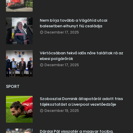
Nem bírja tovább a Vágóhíd utcai
balesetben elhunyt fiú családja
December 17, 2025
Vértócsában fekvő idős nőre találtak rá az
ebesi polgárőrök
December 17, 2025
SPORT
Szoboszlai Dominik állapotáról adott friss
tájékoztatást a Liverpool vezetőedzője
December 19, 2025
Dárdai Pál visszatér a magyar fociba,