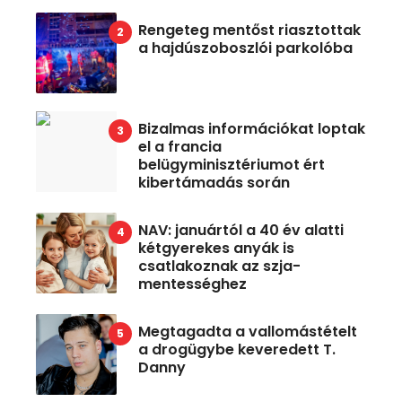
Rengeteg mentőst riasztottak
a hajdúszoboszlói parkolóba
Bizalmas információkat loptak
el a francia
belügyminisztériumot ért
kibertámadás során
NAV: januártól a 40 év alatti
kétgyerekes anyák is
csatlakoznak az szja-
mentességhez
Megtagadta a vallomástételt
a drogügybe keveredett T.
Danny