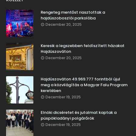
Rengeteg mentőst riasztottak a
hajdúszoboszlói parkolóba
December 20, 2025
Keresik a legszebben feldíszített házakat
Hajdúszováton
December 20, 2025
Hajdúszováton 49.969.777 forintból újul
meg a közvilágítás a Magyar Falu Program
keretében
December 19, 2025
Elnöki dicséretet és jutalmat kaptak a
püspökladányi polgárőrök
December 19, 2025