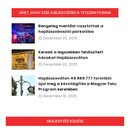
LEHET, HOGY EZEK A BEJEGYZÉSEK IS TETSZENI FOGNAK
Rengeteg mentőst riasztottak a
hajdúszoboszlói parkolóba
December 20, 2025
Keresik a legszebben feldíszített
házakat Hajdúszováton
December 20, 2025
Hajdúszováton 49.969.777 forintból
újul meg a közvilágítás a Magyar Falu
Program keretében
December 19, 2025
MEGJEGYZÉS KÜLDÉSE