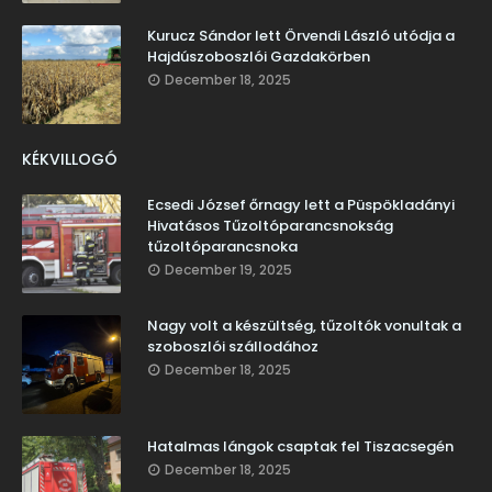
Kurucz Sándor lett Örvendi László utódja a
Hajdúszoboszlói Gazdakörben
December 18, 2025
KÉKVILLOGÓ
Ecsedi József őrnagy lett a Püspökladányi
Hivatásos Tűzoltóparancsnokság
tűzoltóparancsnoka
December 19, 2025
Nagy volt a készültség, tűzoltók vonultak a
szoboszlói szállodához
December 18, 2025
Hatalmas lángok csaptak fel Tiszacsegén
December 18, 2025