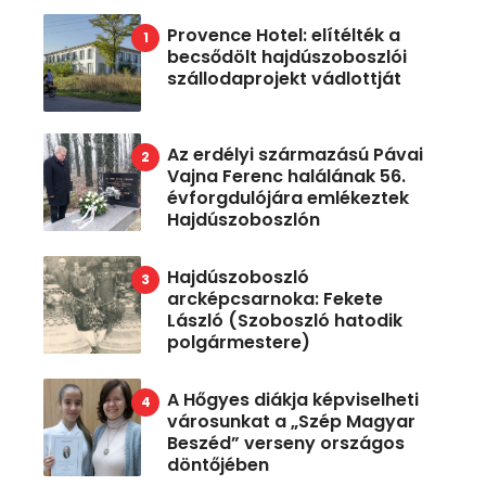
Provence Hotel: elítélték a
becsődölt hajdúszoboszlói
szállodaprojekt vádlottját
Az erdélyi származású Pávai
Vajna Ferenc halálának 56.
évforgdulójára emlékeztek
Hajdúszoboszlón
Hajdúszoboszló
arcképcsarnoka: Fekete
László (Szoboszló hatodik
polgármestere)
A Hőgyes diákja képviselheti
városunkat a „Szép Magyar
Beszéd” verseny országos
döntőjében