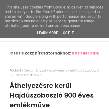
This site uses cookies from Google to deliver its services
and to analyze traffic. Your IP address and user-agent are
shared with Google along with performance and security
metrics to ensure quality of service, generate usage
statistics, and to detect and address abuse.
LEARN MORE
GOT IT
Csatlakozz hírcsatornákhoz:
KATTINTS IDE
Főoldal
Önkormányzat
Áthelyezésre kerül Hajdúszoboszló
900 éves emlékműve
Áthelyezésre kerül
Hajdúszoboszló 900 éves
emlékműve