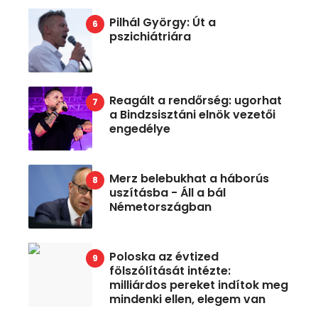
Pilhál György: Út a
pszichiátriára
Reagált a rendőrség: ugorhat
a Bindzsisztáni elnök vezetői
engedélye
Merz belebukhat a háborús
uszításba - Áll a bál
Németországban
Poloska az évtized
fölszólítását intézte:
milliárdos pereket indítok meg
mindenki ellen, elegem van