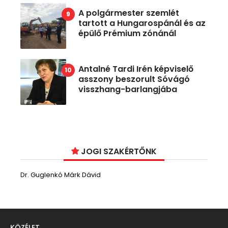
A polgármester szemlét
tartott a Hungarospánál és az
épülő Prémium zónánál
Antalné Tardi Irén képviselő
asszony beszorult Sóvágó
visszhang-barlangjába
JOGI SZAKÉRTŐNK
Dr. Guglenkó Márk Dávid
KÖZÉLET