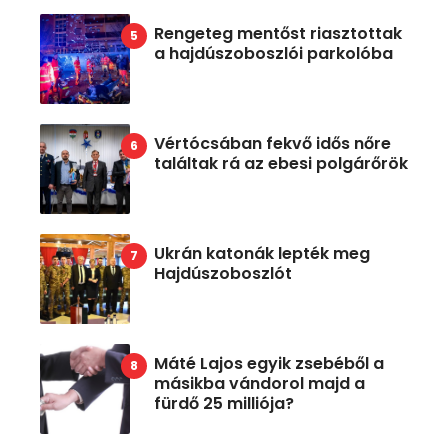
Rengeteg mentőst riasztottak
a hajdúszoboszlói parkolóba
Vértócsában fekvő idős nőre
találtak rá az ebesi polgárőrök
Ukrán katonák lepték meg
Hajdúszoboszlót
Máté Lajos egyik zsebéből a
másikba vándorol majd a
fürdő 25 milliója?