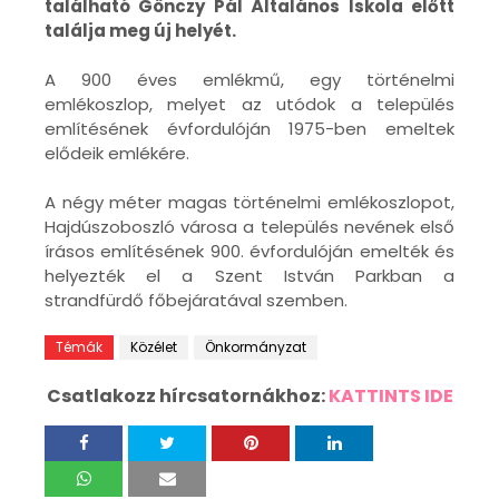
található Gönczy Pál Általános Iskola előtt
találja meg új helyét.
A 900 éves emlékmű, egy történelmi
emlékoszlop, melyet az utódok a település
említésének évfordulóján 1975-ben emeltek
elődeik emlékére.
A négy méter magas történelmi emlékoszlopot,
Hajdúszoboszló városa a település nevének első
írásos említésének 900. évfordulóján emelték és
helyezték el a Szent István Parkban a
strandfürdő főbejáratával szemben.
Témák
Közélet
Önkormányzat
Csatlakozz hírcsatornákhoz:
KATTINTS IDE