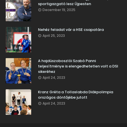
sportigazgató lesz Újpesten
December 19, 2025
Nehéz feladat vár a HSE csapatára
April 25, 2023
A hajdúszoboszlói Szabó Panni
teljesítménye is elengedhetetlen volt a DSI
sikeréhez
April 24, 2023
Kranz Gréta a Tollaslabda Diákpolimpia
országos döntőjébe jutott
April 24, 2023