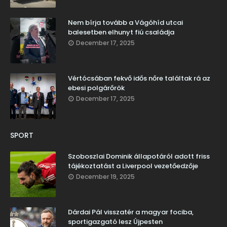
Nem bírja tovább a Vágóhíd utcai
balesetben elhunyt fiú családja
December 17, 2025
Vértócsában fekvő idős nőre találtak rá az
ebesi polgárőrök
December 17, 2025
SPORT
Szoboszlai Dominik állapotáról adott friss
tájékoztatást a Liverpool vezetőedzője
December 19, 2025
Dárdai Pál visszatér a magyar fociba,
sportigazgató lesz Újpesten