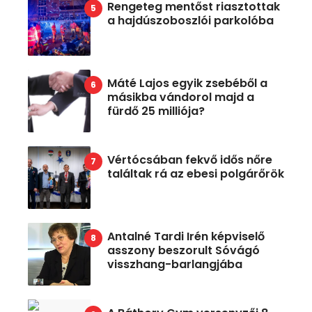
Rengeteg mentőst riasztottak
a hajdúszoboszlói parkolóba
Máté Lajos egyik zsebéből a
másikba vándorol majd a
fürdő 25 milliója?
Vértócsában fekvő idős nőre
találtak rá az ebesi polgárőrök
Antalné Tardi Irén képviselő
asszony beszorult Sóvágó
visszhang-barlangjába