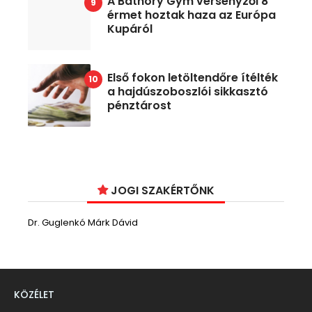
A Báthory Gym versenyzői 8
érmet hoztak haza az Európa
Kupáról
Első fokon letöltendőre ítélték
a hajdúszoboszlói sikkasztó
pénztárost
JOGI SZAKÉRTŐNK
Dr. Guglenkó Márk Dávid
KÖZÉLET