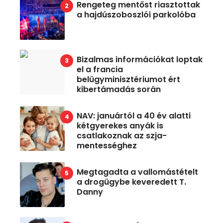
Rengeteg mentőst riasztottak
a hajdúszoboszlói parkolóba
Bizalmas információkat loptak
el a francia
belügyminisztériumot ért
kibertámadás során
NAV: januártól a 40 év alatti
kétgyerekes anyák is
csatlakoznak az szja-
mentességhez
Megtagadta a vallomástételt
a drogügybe keveredett T.
Danny