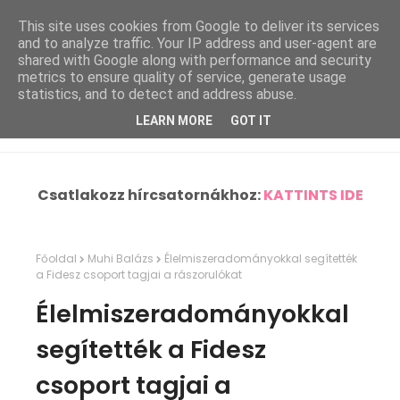
This site uses cookies from Google to deliver its services
and to analyze traffic. Your IP address and user-agent are
shared with Google along with performance and security
metrics to ensure quality of service, generate usage
statistics, and to detect and address abuse.
LEARN MORE
GOT IT
Csatlakozz hírcsatornákhoz:
KATTINTS IDE
Főoldal
Muhi Balázs
Élelmiszeradományokkal segítették
a Fidesz csoport tagjai a rászorulókat
Élelmiszeradományokkal
segítették a Fidesz
csoport tagjai a