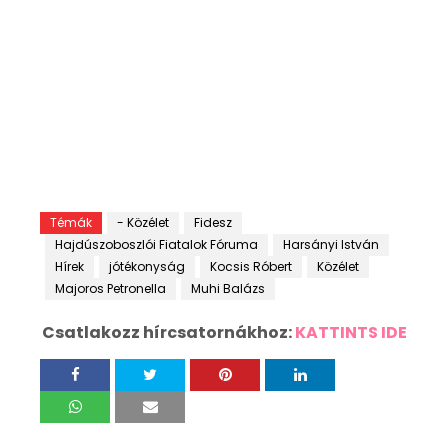
Témák
- Közélet
Fidesz
Hajdúszoboszlói Fiatalok Fóruma
Harsányi István
Hírek
jótékonyság
Kocsis Róbert
Közélet
Majoros Petronella
Muhi Balázs
Csatlakozz hírcsatornákhoz:
KATTINTS IDE