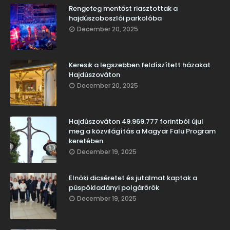
Rengeteg mentőst riasztottak a
hajdúszoboszlói parkolóba
December 20, 2025
Keresik a legszebben feldíszített házakat
Hajdúszováton
December 20, 2025
Hajdúszováton 49.969.777 forintból újul
meg a közvilágítás a Magyar Falu Program
keretében
December 19, 2025
Elnöki dicséretet és jutalmat kaptak a
püspökladányi polgárőrök
December 19, 2025