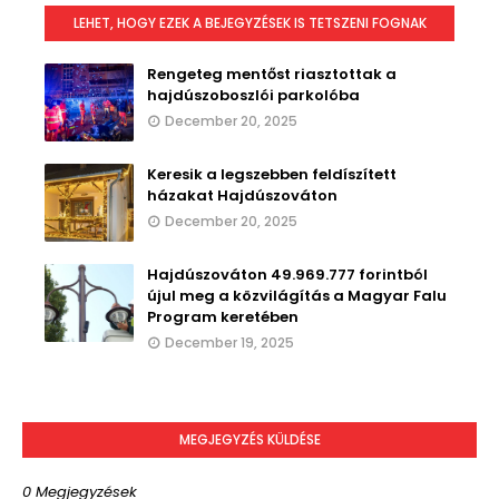
LEHET, HOGY EZEK A BEJEGYZÉSEK IS TETSZENI FOGNAK
Rengeteg mentőst riasztottak a
hajdúszoboszlói parkolóba
December 20, 2025
Keresik a legszebben feldíszített
házakat Hajdúszováton
December 20, 2025
Hajdúszováton 49.969.777 forintból
újul meg a közvilágítás a Magyar Falu
Program keretében
December 19, 2025
MEGJEGYZÉS KÜLDÉSE
0 Megjegyzések