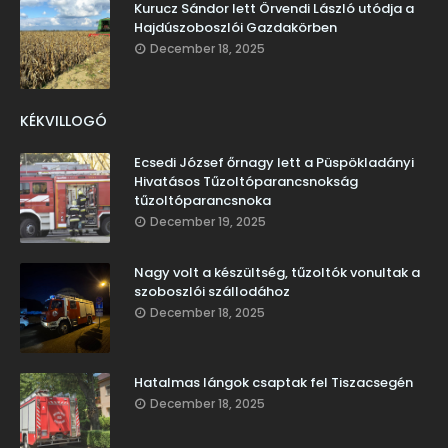
Kurucz Sándor lett Örvendi László utódja a
Hajdúszoboszlói Gazdakörben
December 18, 2025
KÉKVILLOGÓ
Ecsedi József őrnagy lett a Püspökladányi
Hivatásos Tűzoltóparancsnokság
tűzoltóparancsnoka
December 19, 2025
Nagy volt a készültség, tűzoltók vonultak a
szoboszlói szállodához
December 18, 2025
Hatalmas lángok csaptak fel Tiszacsegén
December 18, 2025