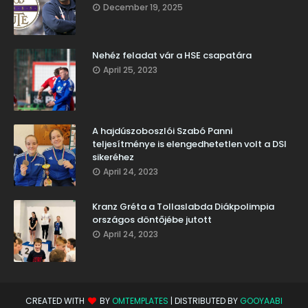
December 19, 2025
Nehéz feladat vár a HSE csapatára
April 25, 2023
A hajdúszoboszlói Szabó Panni
teljesítménye is elengedhetetlen volt a DSI
sikeréhez
April 24, 2023
Kranz Gréta a Tollaslabda Diákpolimpia
országos döntőjébe jutott
April 24, 2023
CREATED WITH
BY
OMTEMPLATES
| DISTRIBUTED BY
GOOYAABI