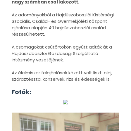
nagy számban csatlakozott.
Az adományokból a Hajdúszoboszlói Kistérségi
Szociális, Család- és Gyermekjóléti Központ
ajánlása alapján 40 hajdúszoboszlói család
részesülhetett.
A csomagokat csütörtökön együtt adták át a
Hajdúszoboszlói Gazdasági Szolgáltató
Intézmény vezetőjének.
Az élelmiszer felajánlások között volt liszt, olaj,
száraztészta, konzervek, rizs és édességek is.
Fotók: