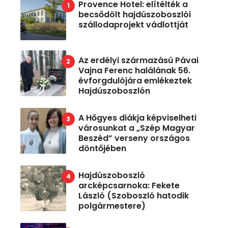
Provence Hotel: elítélték a
becsődölt hajdúszoboszlói
szállodaprojekt vádlottját
Az erdélyi származású Pávai
Vajna Ferenc halálának 56.
évforgdulójára emlékeztek
Hajdúszoboszlón
A Hőgyes diákja képviselheti
városunkat a „Szép Magyar
Beszéd” verseny országos
döntőjében
Hajdúszoboszló
arcképcsarnoka: Fekete
László (Szoboszló hatodik
polgármestere)