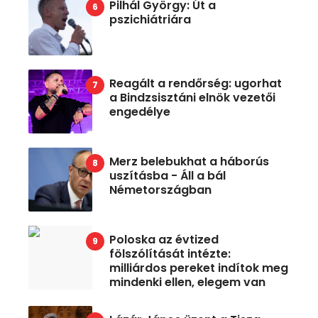
Pilhál György: Út a
pszichiátriára
Reagált a rendőrség: ugorhat
a Bindzsisztáni elnök vezetői
engedélye
Merz belebukhat a háborús
uszításba - Áll a bál
Németországban
Poloska az évtized
fölszólítását intézte:
milliárdos pereket indítok meg
mindenki ellen, elegem van