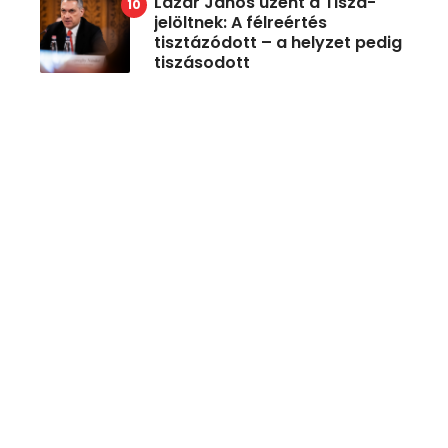
Lázár János üzent a Tisza-
jelöltnek: A félreértés
tisztázódott – a helyzet pedig
tiszásodott