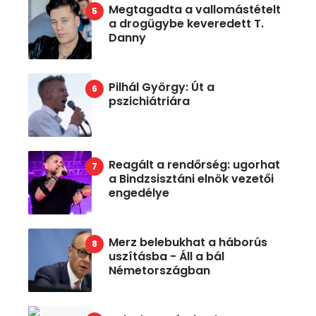
Megtagadta a vallomástételt
a drogügybe keveredett T.
Danny
Pilhál György: Út a
pszichiátriára
Reagált a rendőrség: ugorhat
a Bindzsisztáni elnök vezetői
engedélye
Merz belebukhat a háborús
uszításba - Áll a bál
Németországban