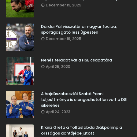
December 19, 2025
Dárdai Pál visszatér a magyar fociba,
sportigazgató lesz Újpesten
December 19, 2025
Nehéz feladat vár a HSE csapatára
April 25, 2023
A hajdúszoboszlói Szabó Panni
teljesítménye is elengedhetetlen volt a DSI
sikeréhez
April 24, 2023
Kranz Gréta a Tollaslabda Diákpolimpia
országos döntőjébe jutott