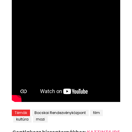
Témák
Bocskai Rendezvényközpont
film
kultúra
mozi