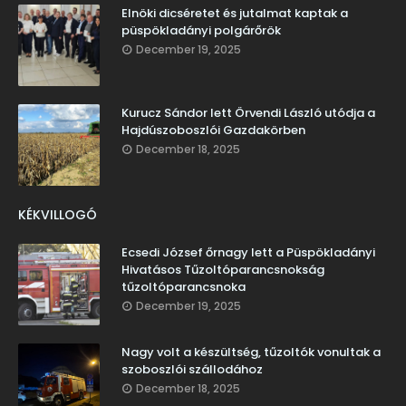
Elnöki dicséretet és jutalmat kaptak a
püspökladányi polgárőrök
December 19, 2025
Kurucz Sándor lett Örvendi László utódja a
Hajdúszoboszlói Gazdakörben
December 18, 2025
KÉKVILLOGÓ
Ecsedi József őrnagy lett a Püspökladányi
Hivatásos Tűzoltóparancsnokság
tűzoltóparancsnoka
December 19, 2025
Nagy volt a készültség, tűzoltók vonultak a
szoboszlói szállodához
December 18, 2025