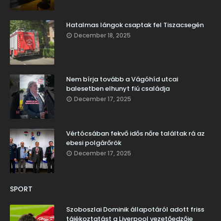
Hatalmas lángok csaptak fel Tiszacsegén
December 18, 2025
Nem bírja tovább a Vágóhíd utcai
balesetben elhunyt fiú családja
December 17, 2025
Vértócsában fekvő idős nőre találtak rá az
ebesi polgárőrök
December 17, 2025
SPORT
Szoboszlai Dominik állapotáról adott friss
tájékoztatást a Liverpool vezetőedzője