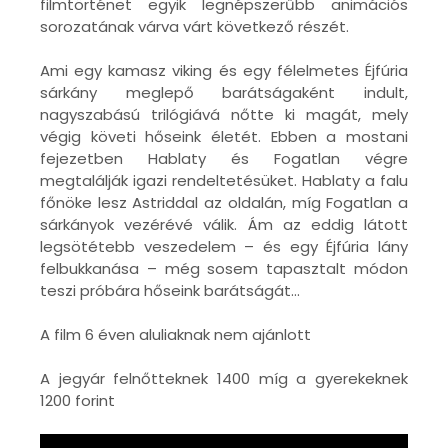
filmtörténet egyik legnépszerűbb animációs
sorozatának várva várt következő részét.
Ami egy kamasz viking és egy félelmetes Éjfúria
sárkány meglepő barátságaként indult,
nagyszabású trilógiává nőtte ki magát, mely
végig követi hőseink életét. Ebben a mostani
fejezetben Hablaty és Fogatlan végre
megtalálják igazi rendeltetésüket. Hablaty a falu
főnöke lesz Astriddal az oldalán, míg Fogatlan a
sárkányok vezérévé válik. Ám az eddig látott
legsötétebb veszedelem – és egy Éjfúria lány
felbukkanása – még sosem tapasztalt módon
teszi próbára hőseink barátságát...
A film 6 éven aluliaknak nem ajánlott
A jegyár felnőtteknek 1400 míg a gyerekeknek
1200 forint