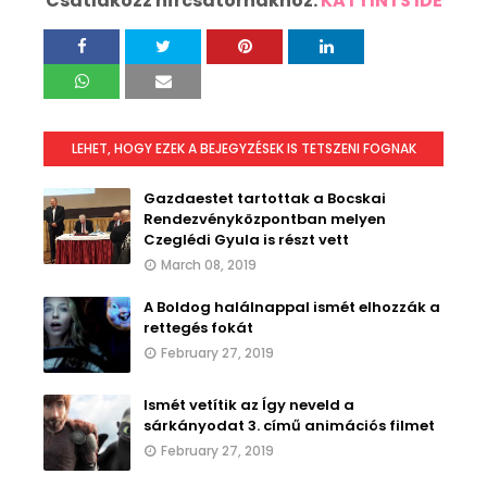
Csatlakozz hírcsatornákhoz:
KATTINTS IDE
LEHET, HOGY EZEK A BEJEGYZÉSEK IS TETSZENI FOGNAK
Gazdaestet tartottak a Bocskai
Rendezvényközpontban melyen
Czeglédi Gyula is részt vett
March 08, 2019
A Boldog halálnappal ismét elhozzák a
rettegés fokát
February 27, 2019
Ismét vetítik az Így neveld a
sárkányodat 3. című animációs filmet
February 27, 2019