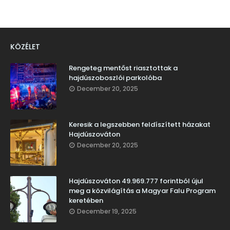
KÖZÉLET
Rengeteg mentőst riasztottak a
hajdúszoboszlói parkolóba
December 20, 2025
Keresik a legszebben feldíszített házakat
Hajdúszováton
December 20, 2025
Hajdúszováton 49.969.777 forintból újul
meg a közvilágítás a Magyar Falu Program
keretében
December 19, 2025