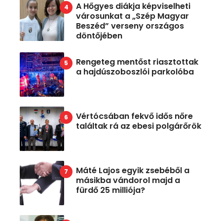
A Hőgyes diákja képviselheti
városunkat a „Szép Magyar
Beszéd” verseny országos
döntőjében
Rengeteg mentőst riasztottak
a hajdúszoboszlói parkolóba
Vértócsában fekvő idős nőre
találtak rá az ebesi polgárőrök
Máté Lajos egyik zsebéből a
másikba vándorol majd a
fürdő 25 milliója?