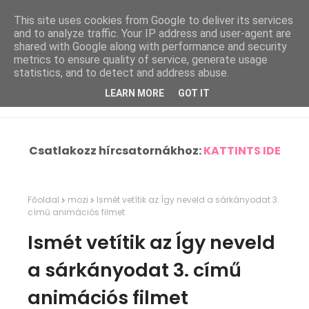
This site uses cookies from Google to deliver its services
and to analyze traffic. Your IP address and user-agent are
shared with Google along with performance and security
metrics to ensure quality of service, generate usage
statistics, and to detect and address abuse.
LEARN MORE
GOT IT
Csatlakozz hírcsatornákhoz:
KATTINTS IDE
Főoldal
mozi
Ismét vetítik az Így neveld a sárkányodat 3.
című animációs filmet
Ismét vetítik az Így neveld
a sárkányodat 3. című
animációs filmet