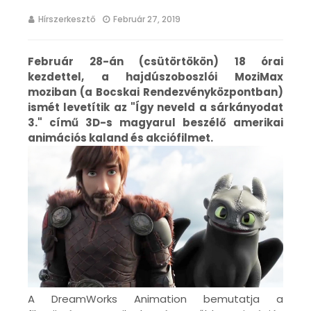
Hírszerkesztő
Február 27, 2019
Február 28-án (csütörtökön) 18 órai
kezdettel, a hajdúszoboszlói MoziMax
moziban (a Bocskai Rendezvényközpontban)
ismét levetítik az "Így neveld a sárkányodat
3." című 3D-s magyarul beszélő amerikai
animációs kaland és akciófilmet.
A DreamWorks Animation bemutatja a