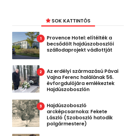
SOK KATTINTÓS
Provence Hotel: elítélték a
becsődölt hajdúszoboszlói
szállodaprojekt vádlottját
Az erdélyi származású Pávai
Vajna Ferenc halálának 56.
évforgdulójára emlékeztek
Hajdúszoboszlón
Hajdúszoboszló
arcképcsarnoka: Fekete
László (Szoboszló hatodik
polgármestere)