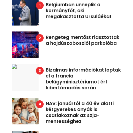
Belgiumban ünneplik a
kormányfőt, aki
megakasztotta Ursuláékat
Rengeteg mentőst riasztottak
a hajdúszoboszlói parkolóba
Bizalmas információkat loptak
el a francia
belügyminisztériumot ért
kibertámadás során
NAV: januártól a 40 év alatti
kétgyerekes anyák is
csatlakoznak az szja-
mentességhez