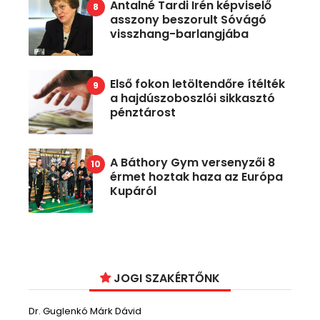
Antalné Tardi Irén képviselő
asszony beszorult Sóvágó
visszhang-barlangjába
Első fokon letöltendőre ítélték
a hajdúszoboszlói sikkasztó
pénztárost
A Báthory Gym versenyzői 8
érmet hoztak haza az Európa
Kupáról
JOGI SZAKÉRTŐNK
Dr. Guglenkó Márk Dávid