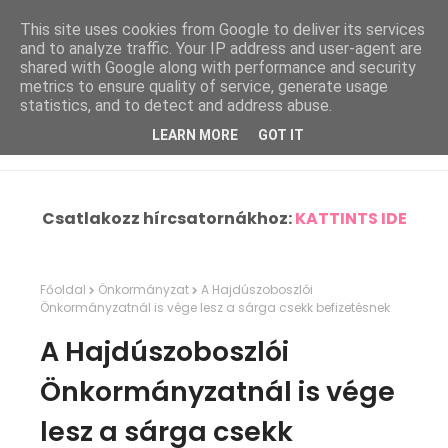
This site uses cookies from Google to deliver its services
and to analyze traffic. Your IP address and user-agent are
shared with Google along with performance and security
metrics to ensure quality of service, generate usage
statistics, and to detect and address abuse.
LEARN MORE
GOT IT
Csatlakozz hírcsatornákhoz:
KATTINTS IDE
Főoldal
Önkormányzat
A Hajdúszoboszlói
Önkormányzatnál is vége lesz a sárga csekk befizetésnek
A Hajdúszoboszlói
Önkormányzatnál is vége
lesz a sárga csekk