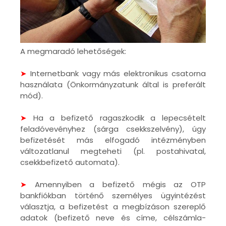
A megmaradó lehetőségek:
➤
Internetbank vagy más elektronikus csatorna
használata (Önkormányzatunk által is preferált
mód).
➤
Ha a befizető ragaszkodik a lepecsételt
feladóvevényhez (sárga csekkszelvény), úgy
befizetését más elfogadó intézményben
változatlanul megteheti (pl. postahivatal,
csekkbefizető automata).
➤
Amennyiben a befizető mégis az OTP
bankfiókban történő személyes ügyintézést
választja, a befizetést a megbízáson szereplő
adatok (befizető neve és címe, célszámla-