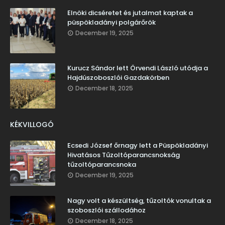
Elnöki dicséretet és jutalmat kaptak a
püspökladányi polgárőrök
December 19, 2025
Kurucz Sándor lett Örvendi László utódja a
Hajdúszoboszlói Gazdakörben
December 18, 2025
KÉKVILLOGÓ
Ecsedi József őrnagy lett a Püspökladányi
Hivatásos Tűzoltóparancsnokság
tűzoltóparancsnoka
December 19, 2025
Nagy volt a készültség, tűzoltók vonultak a
szoboszlói szállodához
December 18, 2025