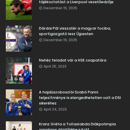
tájékoztatást a Liverpool vezetőedzője
December 19, 2025
Dárdai Pál visszatér a magyar fociba,
sportigazgató lesz Újpesten
December 19, 2025
Nehéz feladat vár a HSE csapatára
April 25, 2023
A hajdúszoboszlói Szabó Panni
teljesítménye is elengedhetetlen volt a DSI
sikeréhez
April 24, 2023
Kranz Gréta a Tollaslabda Diákpolimpia
országos döntőjébe jutott