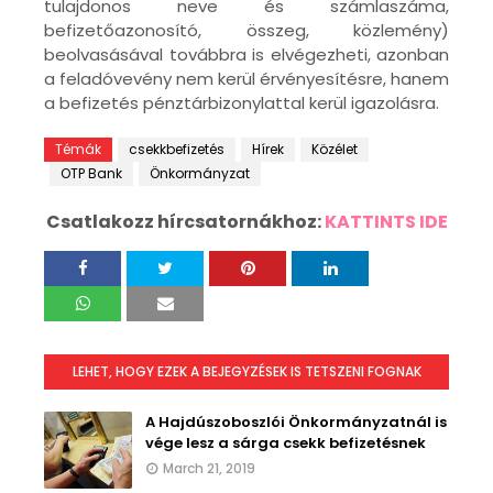
tulajdonos neve és számlaszáma,
befizetőazonosító, összeg, közlemény)
beolvasásával továbbra is elvégezheti, azonban
a feladóvevény nem kerül érvényesítésre, hanem
a befizetés pénztárbizonylattal kerül igazolásra.
Témák
csekkbefizetés
Hírek
Közélet
OTP Bank
Önkormányzat
Csatlakozz hírcsatornákhoz:
KATTINTS IDE
LEHET, HOGY EZEK A BEJEGYZÉSEK IS TETSZENI FOGNAK
A Hajdúszoboszlói Önkormányzatnál is
vége lesz a sárga csekk befizetésnek
March 21, 2019