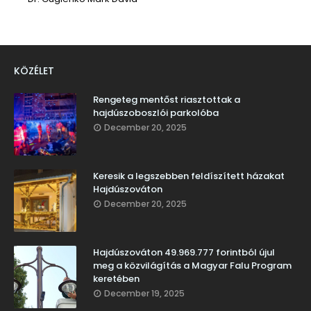
KÖZÉLET
Rengeteg mentőst riasztottak a
hajdúszoboszlói parkolóba
December 20, 2025
Keresik a legszebben feldíszített házakat
Hajdúszováton
December 20, 2025
Hajdúszováton 49.969.777 forintból újul
meg a közvilágítás a Magyar Falu Program
keretében
December 19, 2025