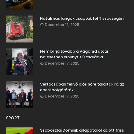
Hatalmas lángok csaptak fel Tiszacsegén
December 18, 2025
Nem bírja tovább a Vágóhíd utcai
balesetben elhunyt fiú családja
December 17, 2025
Vértócsában fekvő idős nőre találtak rá az
ebesi polgárőrök
December 17, 2025
SPORT
Szoboszlai Dominik állapotáról adott friss