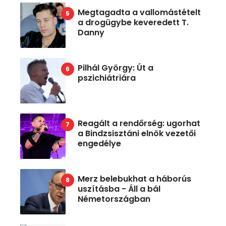
Megtagadta a vallomástételt
a drogügybe keveredett T.
Danny
Pilhál György: Út a
pszichiátriára
Reagált a rendőrség: ugorhat
a Bindzsisztáni elnök vezetői
engedélye
Merz belebukhat a háborús
uszításba - Áll a bál
Németországban