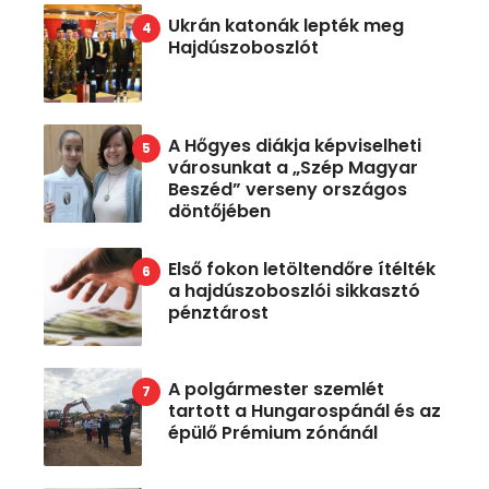
Ukrán katonák lepték meg
Hajdúszoboszlót
A Hőgyes diákja képviselheti
városunkat a „Szép Magyar
Beszéd” verseny országos
döntőjében
Első fokon letöltendőre ítélték
a hajdúszoboszlói sikkasztó
pénztárost
A polgármester szemlét
tartott a Hungarospánál és az
épülő Prémium zónánál