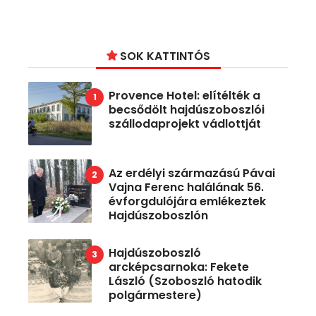
SOK KATTINTÓS
Provence Hotel: elítélték a
becsődölt hajdúszoboszlói
szállodaprojekt vádlottját
Az erdélyi származású Pávai
Vajna Ferenc halálának 56.
évforgdulójára emlékeztek
Hajdúszoboszlón
Hajdúszoboszló
arcképcsarnoka: Fekete
László (Szoboszló hatodik
polgármestere)