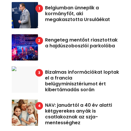
Belgiumban ünneplik a
kormányfőt, aki
megakasztotta Ursuláékat
Rengeteg mentőst riasztottak
a hajdúszoboszlói parkolóba
Bizalmas információkat loptak
el a francia
belügyminisztériumot ért
kibertámadás során
NAV: januártól a 40 év alatti
kétgyerekes anyák is
csatlakoznak az szja-
mentességhez