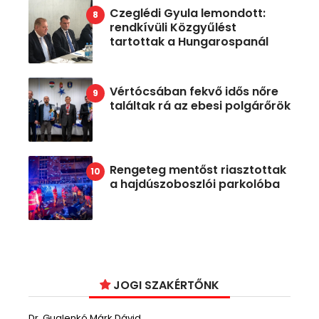
Czeglédi Gyula lemondott:
rendkívüli Közgyűlést
tartottak a Hungarospanál
Vértócsában fekvő idős nőre
találtak rá az ebesi polgárőrök
Rengeteg mentőst riasztottak
a hajdúszoboszlói parkolóba
JOGI SZAKÉRTŐNK
Dr. Guglenkó Márk Dávid