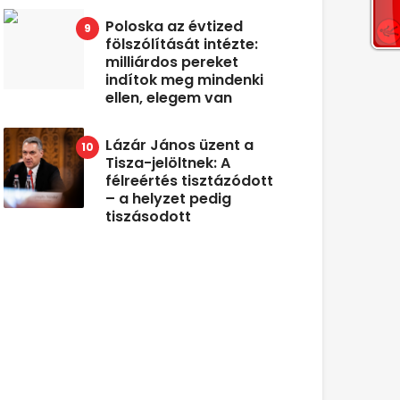
Poloska az évtized
fölszólítását intézte:
milliárdos pereket
indítok meg mindenki
ellen, elegem van
Lázár János üzent a
Tisza-jelöltnek: A
félreértés tisztázódott
– a helyzet pedig
tiszásodott