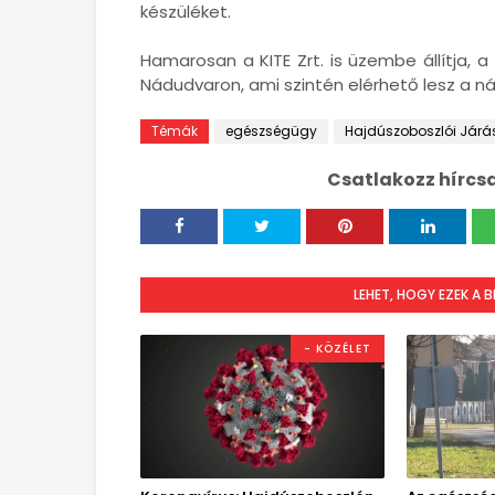
készüléket.
Hamarosan a KITE Zrt. is üzembe állítja, a d
Nádudvaron, ami szintén elérhető lesz a 
Témák
egészségügy
Hajdúszoboszlói Járá
Csatlakozz hírcs
LEHET, HOGY EZEK A 
- KÖZÉLET