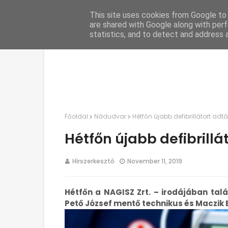
This site uses cookies from Google to d
C
are shared with Google along with perf
statistics, and to detect and address 
Főoldal
Nádudvar
Hétfőn újabb defibrillátort ad
Hétfőn újabb defibrill
Hírszerkesztő
November 11, 2019
Hétfőn a NAGISZ Zrt. – irodájában ta
Pető József mentő technikus és Maczik 