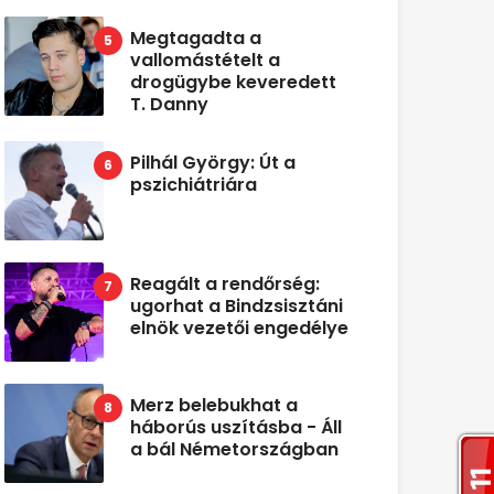
Megtagadta a
vallomástételt a
drogügybe keveredett
T. Danny
Pilhál György: Út a
pszichiátriára
Reagált a rendőrség:
ugorhat a Bindzsisztáni
elnök vezetői engedélye
Merz belebukhat a
háborús uszításba - Áll
a bál Németországban