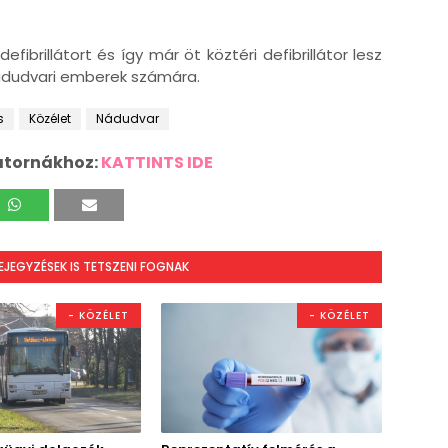
efibrillátort és így már öt köztéri defibrillátor lesz
nádudvari emberek számára.
s
Közélet
Nádudvar
atornákhoz:
KATTINTS IDE
BEJEGYZÉSEK IS TETSZENI FOGNAK
- KÖZÉLET
- KÖZÉLET