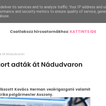
eliver its services and to analyze traffic. Your IP address and 
ímlap
Helyi Hírek
Ország-Világ
Járásunk Híre
ormance and security metrics to ensure quality of service, gen
abuse.
Csatlakozz hírcsatornákhoz:
KATTINTS IDE
ták át Nádudvaron
átort adták át Nádudvaron
lálkozott Kovács Herman vezérigazgató valamit
Erika polgármester Asszony.