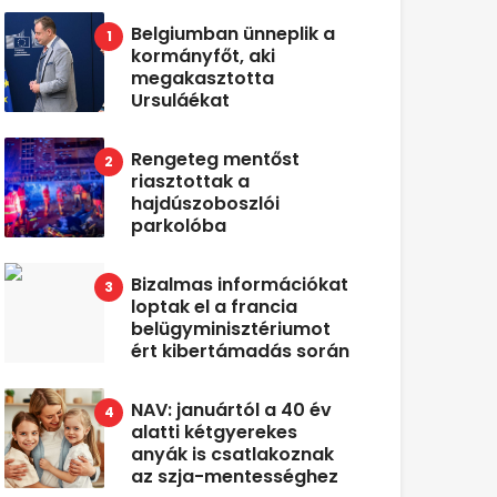
Belgiumban ünneplik a
kormányfőt, aki
megakasztotta
Ursuláékat
Rengeteg mentőst
riasztottak a
hajdúszoboszlói
parkolóba
Bizalmas információkat
loptak el a francia
belügyminisztériumot
ért kibertámadás során
NAV: januártól a 40 év
alatti kétgyerekes
anyák is csatlakoznak
az szja-mentességhez