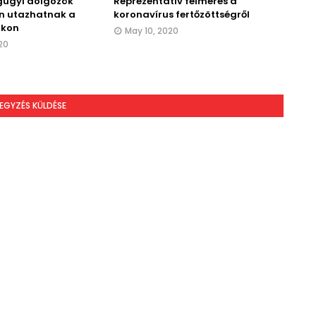
gügyi dolgozók
Reprezentatív felmérés a
n utazhatnak a
koronavírus fertőzöttségről
okon
May 10, 2020
20
EGYZÉS KÜLDÉSE