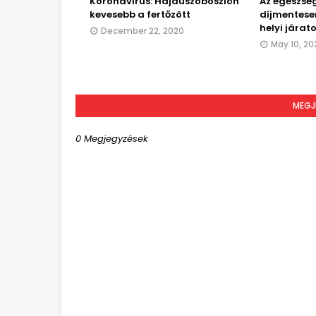
Koronavírus: Hajdúszoboszlón
Az egészsé
kevesebb a fertőzött
díjmentese
helyi járat
December 22, 2020
May 10, 20
MEGJ
0 Megjegyzések