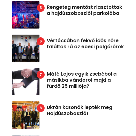
Rengeteg mentőst riasztottak
a hajdúszoboszlói parkolóba
Vértócsában fekvő idős nőre
találtak rá az ebesi polgárőrök
Máté Lajos egyik zsebéből a
másikba vándorol majd a
fürdő 25 milliója?
Ukrán katonák lepték meg
Hajdúszoboszlót