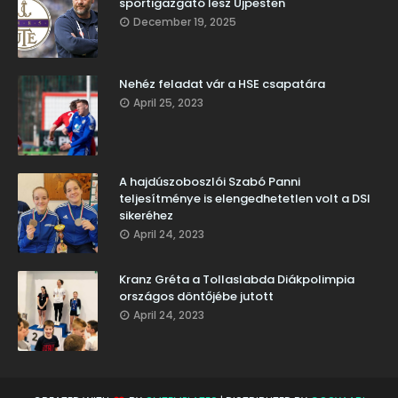
sportigazgató lesz Újpesten
December 19, 2025
Nehéz feladat vár a HSE csapatára
April 25, 2023
A hajdúszoboszlói Szabó Panni
teljesítménye is elengedhetetlen volt a DSI
sikeréhez
April 24, 2023
Kranz Gréta a Tollaslabda Diákpolimpia
országos döntőjébe jutott
April 24, 2023