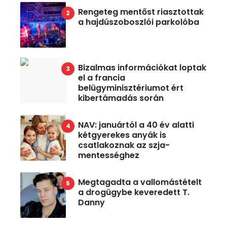
Rengeteg mentőst riasztottak
a hajdúszoboszlói parkolóba
Bizalmas információkat loptak
el a francia
belügyminisztériumot ért
kibertámadás során
NAV: januártól a 40 év alatti
kétgyerekes anyák is
csatlakoznak az szja-
mentességhez
Megtagadta a vallomástételt
a drogügybe keveredett T.
Danny