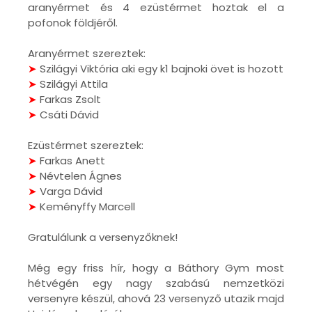
aranyérmet és 4 ezüstérmet hoztak el a
pofonok földjéről.
Aranyérmet szereztek:
➤
Szilágyi Viktória aki egy k1 bajnoki övet is hozott
➤
Szilágyi Attila
➤
Farkas Zsolt
➤
Csáti Dávid
Ezüstérmet szereztek:
➤
Farkas Anett
➤
Névtelen Ágnes
➤
Varga Dávid
➤
Keményffy Marcell
Gratulálunk a versenyzőknek!
Még egy friss hír, hogy a Báthory Gym most
hétvégén egy nagy szabású nemzetközi
versenyre készül, ahová 23 versenyző utazik majd