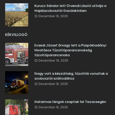
Kurucz Sándor lett Örvendi László utódja a
Hajdúszoboszlói Gazdakörben
December 18, 2025
KÉKVILLOGÓ
Ecsedi József őrnagy lett a Püspökladányi
Hivatásos Tűzoltóparancsnokság
tűzoltóparancsnoka
December 19, 2025
Nagy volt a készültség, tűzoltók vonultak a
szoboszlói szállodához
December 18, 2025
Hatalmas lángok csaptak fel Tiszacsegén
December 18, 2025