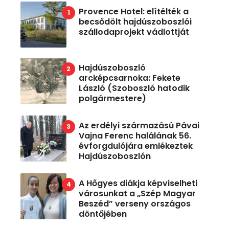
Provence Hotel: elítélték a
becsődölt hajdúszoboszlói
szállodaprojekt vádlottját
Hajdúszoboszló
arcképcsarnoka: Fekete
László (Szoboszló hatodik
polgármestere)
Az erdélyi származású Pávai
Vajna Ferenc halálának 56.
évforgdulójára emlékeztek
Hajdúszoboszlón
A Hőgyes diákja képviselheti
városunkat a „Szép Magyar
Beszéd” verseny országos
döntőjében