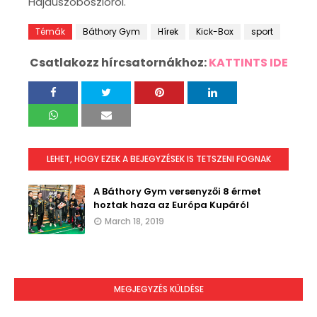
Hajdúszoboszlóról.
Témák
Báthory Gym
Hírek
Kick-Box
sport
Csatlakozz hírcsatornákhoz:
KATTINTS IDE
LEHET, HOGY EZEK A BEJEGYZÉSEK IS TETSZENI FOGNAK
A Báthory Gym versenyzői 8 érmet
hoztak haza az Európa Kupáról
March 18, 2019
MEGJEGYZÉS KÜLDÉSE