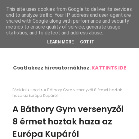
This site uses cookies from Google to deliver its services
and to analyze traffic. Your IP address and user-agent are
shared with Google along with performance and security
metrics to ensure quality of service, generate usage
statistics, and to detect and address abuse.
LEARN MORE
GOT IT
Csatlakozz hírcsatornákhoz:
KATTINTS IDE
Főoldal
sport
A Báthory Gym versenyzői 8 érmet hoztak
haza az Európa Kupáról
A Báthory Gym versenyzői
8 érmet hoztak haza az
Európa Kupáról