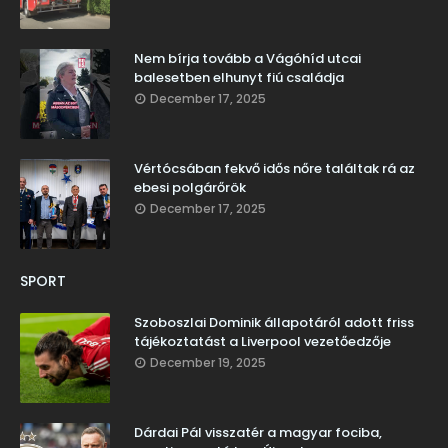
Nem bírja tovább a Vágóhíd utcai
balesetben elhunyt fiú családja
December 17, 2025
Vértócsában fekvő idős nőre találtak rá az
ebesi polgárőrök
December 17, 2025
SPORT
Szoboszlai Dominik állapotáról adott friss
tájékoztatást a Liverpool vezetőedzője
December 19, 2025
Dárdai Pál visszatér a magyar fociba,