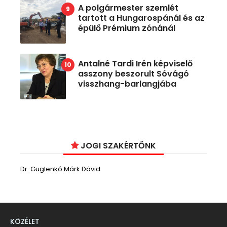
A polgármester szemlét
tartott a Hungarospánál és az
épülő Prémium zónánál
Antalné Tardi Irén képviselő
asszony beszorult Sóvágó
visszhang-barlangjába
JOGI SZAKÉRTŐNK
Dr. Guglenkó Márk Dávid
KÖZÉLET