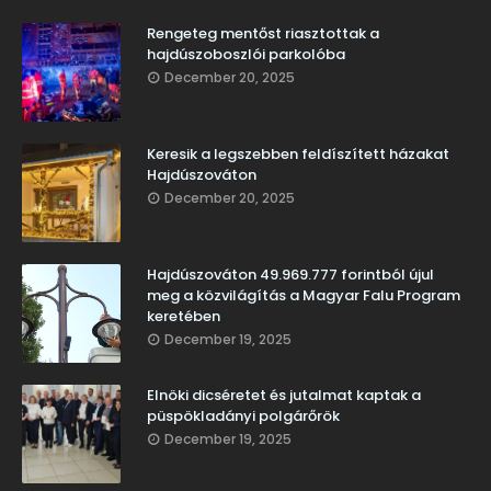
Rengeteg mentőst riasztottak a
hajdúszoboszlói parkolóba
December 20, 2025
Keresik a legszebben feldíszített házakat
Hajdúszováton
December 20, 2025
Hajdúszováton 49.969.777 forintból újul
meg a közvilágítás a Magyar Falu Program
keretében
December 19, 2025
Elnöki dicséretet és jutalmat kaptak a
püspökladányi polgárőrök
December 19, 2025