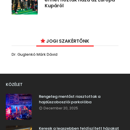
Kupáról
JOGI SZAKÉRTŐNK
Dr. Guglenkó Márk Dávid
KÖZÉLET
Rengeteg mentőst riasztottak a
hajdúszoboszlói parkolóba
December 20, 2025
Keresik a legszebben feldíszített házakat