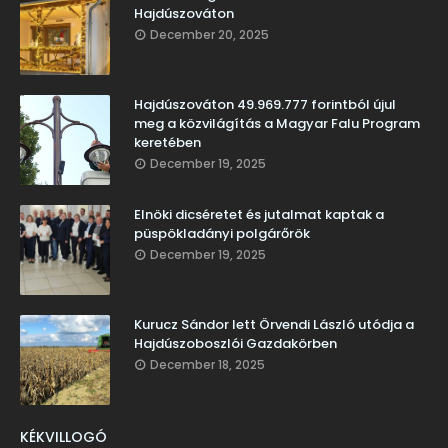
Hajdúszováton
December 20, 2025
Hajdúszováton 49.969.777 forintból újul
meg a közvilágítás a Magyar Falu Program
keretében
December 19, 2025
Elnöki dicséretet és jutalmat kaptak a
püspökladányi polgárőrök
December 19, 2025
Kurucz Sándor lett Örvendi László utódja a
Hajdúszoboszlói Gazdakörben
December 18, 2025
KÉKVILLOGÓ