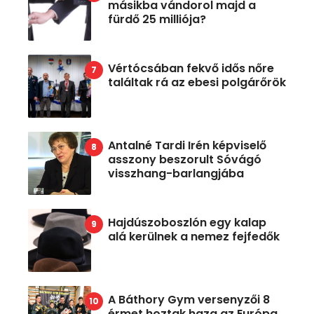
másikba vándorol majd a
fürdő 25 milliója?
Vértócsában fekvő idős nőre
találtak rá az ebesi polgárőrök
Antalné Tardi Irén képviselő
asszony beszorult Sóvágó
visszhang-barlangjába
Hajdúszoboszlón egy kalap
alá kerülnek a nemez fejfedők
A Báthory Gym versenyzői 8
érmet hoztak haza az Európa