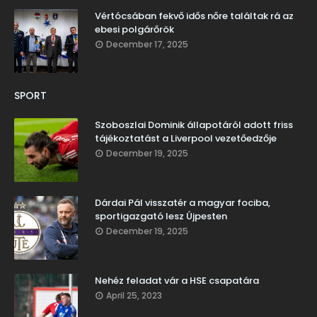
Vértócsában fekvő idős nőre találtak rá az
ebesi polgárőrök
December 17, 2025
SPORT
Szoboszlai Dominik állapotáról adott friss
tájékoztatást a Liverpool vezetőedzője
December 19, 2025
Dárdai Pál visszatér a magyar fociba,
sportigazgató lesz Újpesten
December 19, 2025
Nehéz feladat vár a HSE csapatára
April 25, 2023