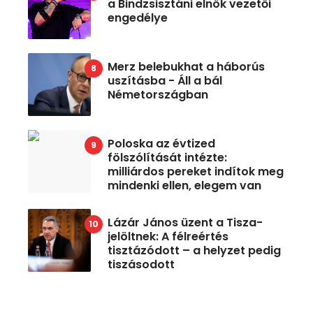
a Bindzsisztáni elnök vezetői
engedélye
Merz belebukhat a háborús
uszításba - Áll a bál
Németországban
Poloska az évtized
fölszólítását intézte:
milliárdos pereket indítok meg
mindenki ellen, elegem van
Lázár János üzent a Tisza-
jelöltnek: A félreértés
tisztázódott – a helyzet pedig
tiszásodott