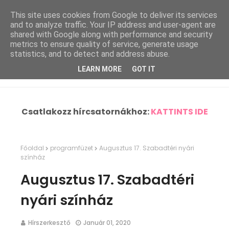
This site uses cookies from Google to deliver its services
and to analyze traffic. Your IP address and user-agent are
shared with Google along with performance and security
metrics to ensure quality of service, generate usage
statistics, and to detect and address abuse.
LEARN MORE
GOT IT
Csatlakozz hírcsatornákhoz:
KATTINTS IDE
Főoldal
programfüzet
Augusztus 17. Szabadtéri nyári
színház
Augusztus 17. Szabadtéri
nyári színház
Hírszerkesztő
Január 01, 2020