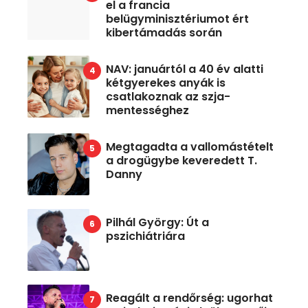
el a francia
belügyminisztériumot ért
kibertámadás során
NAV: januártól a 40 év alatti
kétgyerekes anyák is
csatlakoznak az szja-
mentességhez
Megtagadta a vallomástételt
a drogügybe keveredett T.
Danny
Pilhál György: Út a
pszichiátriára
Reagált a rendőrség: ugorhat