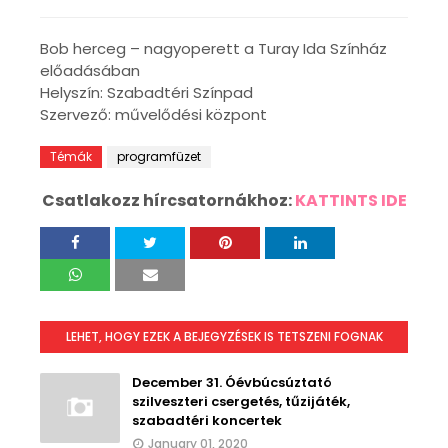
Bob herceg – nagyoperett a Turay Ida Színház
előadásában
Helyszín: Szabadtéri Színpad
Szervező: művelődési központ
Témák
programfüzet
Csatlakozz hírcsatornákhoz:
KATTINTS IDE
LEHET, HOGY EZEK A BEJEGYZÉSEK IS TETSZENI FOGNAK
December 31. Óévbúcsúztató
szilveszteri csergetés, tűzijáték,
szabadtéri koncertek
January 01, 2020