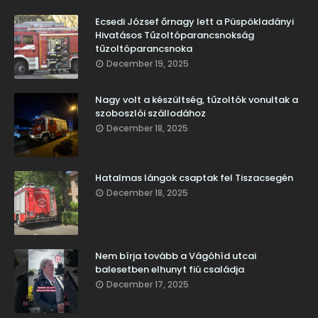
Ecsedi József őrnagy lett a Püspökladányi
Hivatásos Tűzoltóparancsnokság
tűzoltóparancsnoka
December 19, 2025
Nagy volt a készültség, tűzoltók vonultak a
szoboszlói szállodához
December 18, 2025
Hatalmas lángok csaptak fel Tiszacsegén
December 18, 2025
Nem bírja tovább a Vágóhíd utcai
balesetben elhunyt fiú családja
December 17, 2025