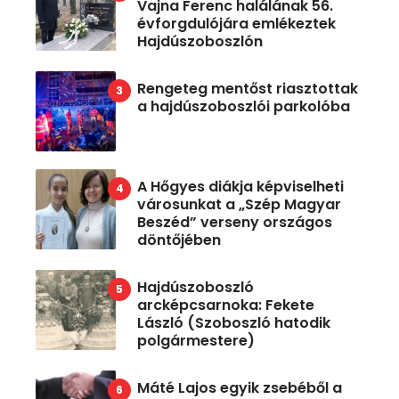
Vajna Ferenc halálának 56.
évforgdulójára emlékeztek
Hajdúszoboszlón
Rengeteg mentőst riasztottak
a hajdúszoboszlói parkolóba
A Hőgyes diákja képviselheti
városunkat a „Szép Magyar
Beszéd” verseny országos
döntőjében
Hajdúszoboszló
arcképcsarnoka: Fekete
László (Szoboszló hatodik
polgármestere)
Máté Lajos egyik zsebéből a