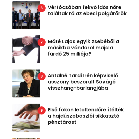
Vértócsában fekvő idős nőre
találtak rá az ebesi polgárőrök
Máté Lajos egyik zsebéből a
másikba vándorol majd a
fürdő 25 milliója?
Antalné Tardi Irén képviselő
asszony beszorult Sóvágó
visszhang-barlangjába
Első fokon letöltendőre ítélték
a hajdúszoboszlói sikkasztó
pénztárost