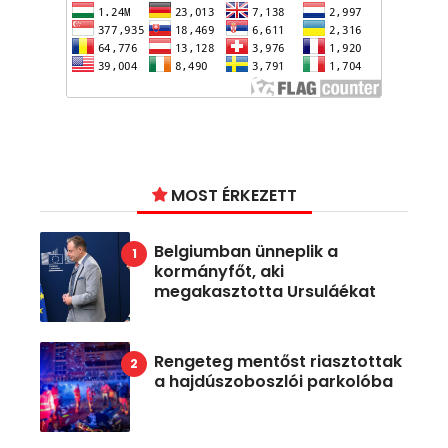
MOST ÉRKEZETT
Belgiumban ünneplik a
kormányfőt, aki
megakasztotta Ursuláékat
Rengeteg mentőst riasztottak
a hajdúszoboszlói parkolóba