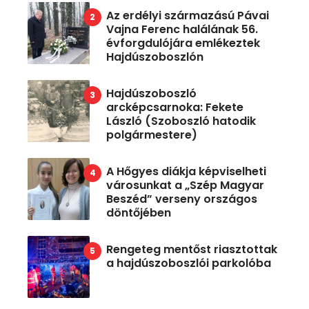
Az erdélyi származású Pávai
Vajna Ferenc halálának 56.
évforgdulójára emlékeztek
Hajdúszoboszlón
Hajdúszoboszló
arcképcsarnoka: Fekete
László (Szoboszló hatodik
polgármestere)
A Hőgyes diákja képviselheti
városunkat a „Szép Magyar
Beszéd” verseny országos
döntőjében
Rengeteg mentőst riasztottak
a hajdúszoboszlói parkolóba