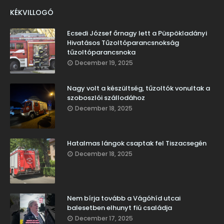
KÉKVILLOGÓ
Ecsedi József őrnagy lett a Püspökladányi
Hivatásos Tűzoltóparancsnokság
tűzoltóparancsnoka
December 19, 2025
Nagy volt a készültség, tűzoltók vonultak a
szoboszlói szállodához
December 18, 2025
Hatalmas lángok csaptak fel Tiszacsegén
December 18, 2025
Nem bírja tovább a Vágóhíd utcai
balesetben elhunyt fiú családja
December 17, 2025