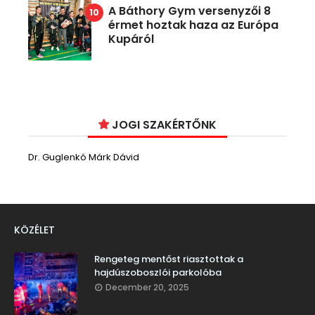
A Báthory Gym versenyzői 8
érmet hoztak haza az Európa
Kupáról
JOGI SZAKÉRTŐNK
Dr. Guglenkó Márk Dávid
KÖZÉLET
Rengeteg mentőst riasztottak a
hajdúszoboszlói parkolóba
December 20, 2025