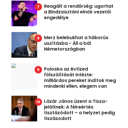
Reagált a rendőrség: ugorhat
a Bindzsisztáni elnök vezetői
engedélye
Merz belebukhat a háborús
uszításba - Áll a bál
Németországban
Poloska az évtized
fölszólítását intézte:
milliárdos pereket indítok meg
mindenki ellen, elegem van
Lázár János üzent a Tisza-
jelöltnek: A félreértés
tisztázódott – a helyzet pedig
tiszásodott