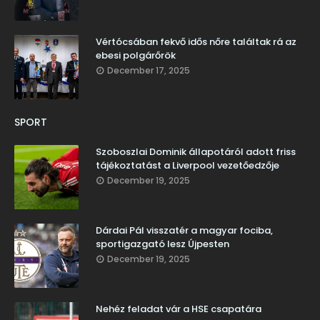
Vértócsában fekvő idős nőre találtak rá az
ebesi polgárőrök
December 17, 2025
SPORT
Szoboszlai Dominik állapotáról adott friss
tájékoztatást a Liverpool vezetőedzője
December 19, 2025
Dárdai Pál visszatér a magyar fociba,
sportigazgató lesz Újpesten
December 19, 2025
Nehéz feladat vár a HSE csapatára