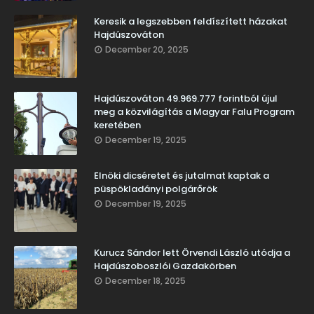
Keresik a legszebben feldíszített házakat
Hajdúszováton
December 20, 2025
Hajdúszováton 49.969.777 forintból újul
meg a közvilágítás a Magyar Falu Program
keretében
December 19, 2025
Elnöki dicséretet és jutalmat kaptak a
püspökladányi polgárőrök
December 19, 2025
Kurucz Sándor lett Örvendi László utódja a
Hajdúszoboszlói Gazdakörben
December 18, 2025