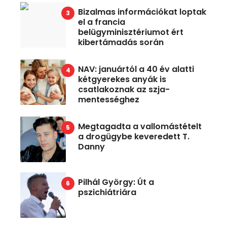
Bizalmas információkat loptak
el a francia
belügyminisztériumot ért
kibertámadás során
NAV: januártól a 40 év alatti
kétgyerekes anyák is
csatlakoznak az szja-
mentességhez
Megtagadta a vallomástételt
a drogügybe keveredett T.
Danny
Pilhál György: Út a
pszichiátriára