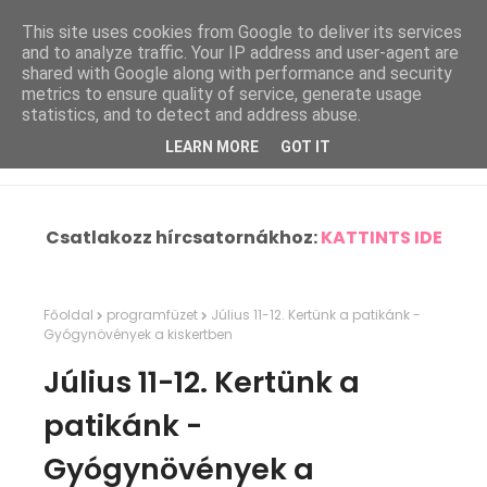
This site uses cookies from Google to deliver its services
and to analyze traffic. Your IP address and user-agent are
shared with Google along with performance and security
metrics to ensure quality of service, generate usage
statistics, and to detect and address abuse.
LEARN MORE
GOT IT
Csatlakozz hírcsatornákhoz:
KATTINTS IDE
Főoldal
programfüzet
Július 11-12. Kertünk a patikánk -
Gyógynövények a kiskertben
Július 11-12. Kertünk a
patikánk -
Gyógynövények a