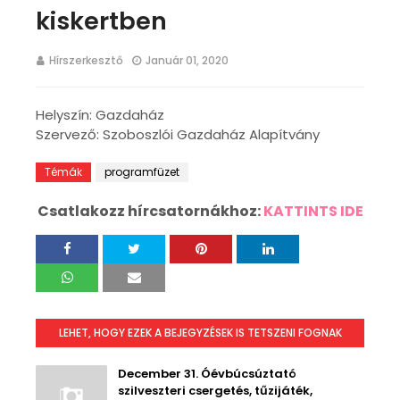
kiskertben
Hírszerkesztő
Január 01, 2020
Helyszín: Gazdaház
Szervező: Szoboszlói Gazdaház Alapítvány
Témák
programfüzet
Csatlakozz hírcsatornákhoz:
KATTINTS IDE
LEHET, HOGY EZEK A BEJEGYZÉSEK IS TETSZENI FOGNAK
December 31. Óévbúcsúztató
szilveszteri csergetés, tűzijáték,