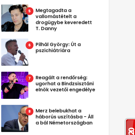
Megtagadta a
vallomástételt a
drogügybe keveredett
T. Danny
Pilhál György: Út a
pszichiátriára
Reagált a rendőrség:
ugorhat a Bindzsisztáni
elnök vezetői engedélye
Merz belebukhat a
háborús uszításba - Áll
a bál Németországban