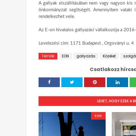
A gallyak elszállításában nem vagy nagyon kis m
önkormányzat segítségét. Amennyiben valaki i
rendelkezhet vele.
Az E-on hivatalos gallyazási vállalkozója a 2
Levelezési cím: 1171 Budapest , Orgoványi u. 4
Témák
EON
gallyazás
Közélet
szolgá
Csatlakozz hírcs
LEHET, HOGY EZEK A 
EON