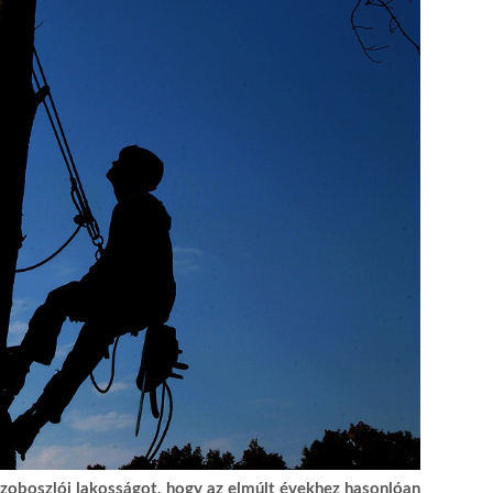
úszoboszlói lakosságot, hogy az elmúlt évekhez hasonlóan