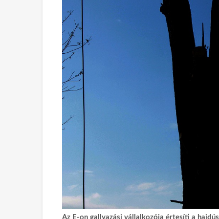
Az E-on gallyazási vállalkozója értesíti a hajd