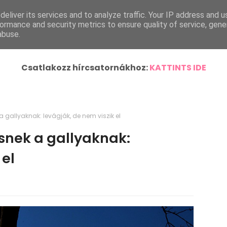
eliver its services and to analyze traffic. Your IP address and 
ímlap
Helyi Hírek
Ország-Világ
Járásunk Híre
ormance and security metrics to ensure quality of service, gen
abuse.
Csatlakozz hírcsatornákhoz:
KATTINTS IDE
 gallyaknak: levágják, de nem viszik el
snek a gallyaknak:
 el