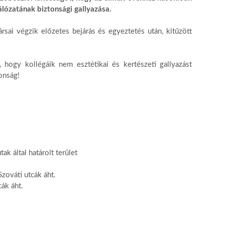
álózatának biztonsági gallyazása.
sai végzik előzetes bejárás és egyeztetés után, kitűzött
, hogy kollégáik nem esztétikai és kertészeti gallyazást
onság!
k által határolt terület
zováti utcák áht.
ák áht.