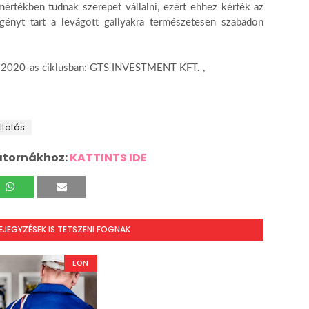
értékben tudnak szerepet vállalni, ezért ehhez kérték az
gényt tart a levágott gallyakra természetesen szabadon
016-2020-as ciklusban: GTS INVESTMENT KFT. ,
ltatás
atornákhoz:
KATTINTS IDE
BEJEGYZÉSEK IS TETSZENI FOGNAK
EON