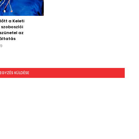
őtt a Keleti
 szoboszlói
szünetel az
áltatás
19
EGYZÉS KÜLDÉSE