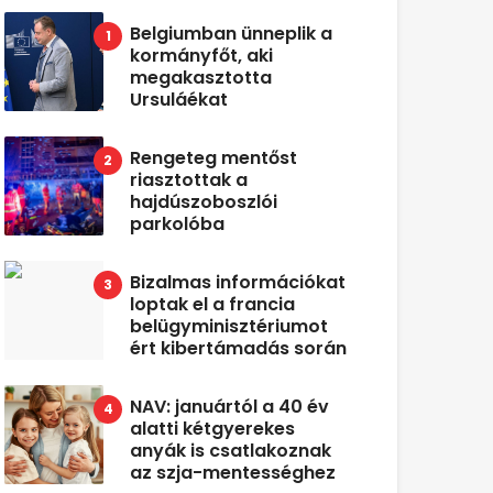
Belgiumban ünneplik a
kormányfőt, aki
megakasztotta
Ursuláékat
Rengeteg mentőst
riasztottak a
hajdúszoboszlói
parkolóba
Bizalmas információkat
loptak el a francia
belügyminisztériumot
ért kibertámadás során
NAV: januártól a 40 év
alatti kétgyerekes
anyák is csatlakoznak
az szja-mentességhez