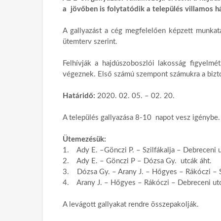
a jövőben is folytatódik a település villamos h
A gallyazást a cég megfelelően képzett munkatár
ütemterv szerint.
Felhívják a hajdúszoboszlói lakosság figyelmét
végeznek. Első számú szempont számukra a bizt
Határidő:
2020. 02. 05. – 02. 20.
A település gallyazása 8-10 napot vesz igénybe.
Ütemezésük:
1. Ady E. –Gönczi P. – Szilfákalja – Debreceni uta
2. Ady E. – Gönczi P – Dózsa Gy. utcák áht.
3. Dózsa Gy. – Arany J. – Hőgyes – Rákóczi – S
4. Arany J. – Hőgyes – Rákóczi – Debreceni utc
A levágott gallyakat rendre összepakolják.