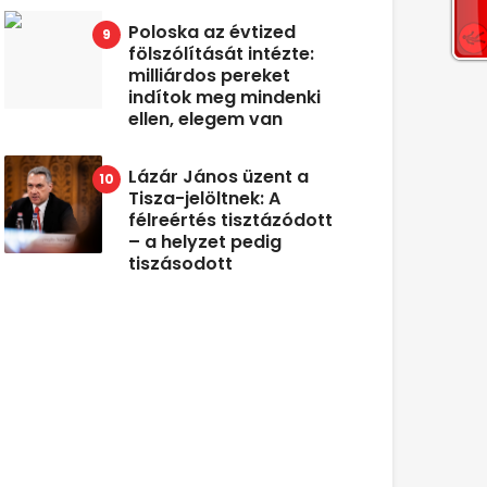
Poloska az évtized
fölszólítását intézte:
milliárdos pereket
indítok meg mindenki
ellen, elegem van
Lázár János üzent a
Tisza-jelöltnek: A
félreértés tisztázódott
– a helyzet pedig
tiszásodott