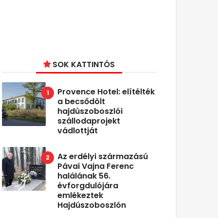
SOK KATTINTÓS
Provence Hotel: elítélték
a becsődölt
hajdúszoboszlói
szállodaprojekt
vádlottját
Az erdélyi származású
Pávai Vajna Ferenc
halálának 56.
évforgdulójára
emlékeztek
Hajdúszoboszlón