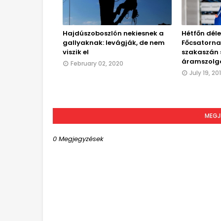
Hajdúszoboszlón nekiesnek a
Hétfőn délel
gallyaknak: levágják, de nem
Főcsatorna
viszik el
szakaszán 
áramszolg
February 02, 2020
July 19, 20
MEGJ
0 Megjegyzések