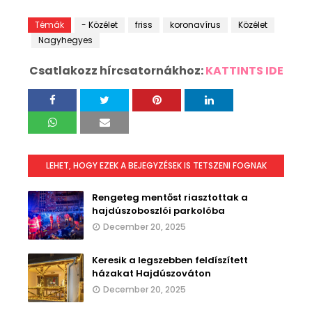
Témák
- Közélet
friss
koronavírus
Közélet
Nagyhegyes
Csatlakozz hírcsatornákhoz:
KATTINTS IDE
LEHET, HOGY EZEK A BEJEGYZÉSEK IS TETSZENI FOGNAK
Rengeteg mentőst riasztottak a
hajdúszoboszlói parkolóba
December 20, 2025
Keresik a legszebben feldíszített
házakat Hajdúszováton
December 20, 2025