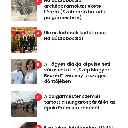
Hajdúszoboszló
arcképcsarnoka: Fekete
László (Szoboszló hatodik
polgármestere)
Ukrán katonák lepték meg
Hajdúszoboszlót
A Hőgyes diákja képviselheti
városunkat a „Szép Magyar
Beszéd” verseny országos
döntőjében
A polgármester szemlét
tartott a Hungarospánál és az
épülő Prémium zónánál
Első fokon letöltendőre ítélték