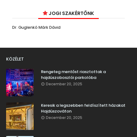
JOGI SZAKÉRTŐNK
Dr. Guglenkó Márk Dávid
KÖZÉLET
Rengeteg mentőst riasztottak a
hajdúszoboszlói parkolóba
December 20, 2025
Keresik a legszebben feldíszített házakat
Hajdúszováton
December 20, 2025