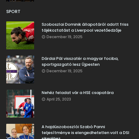
SPORT
Szoboszlai Dominik állapotáról adott friss
tájékoztatást a Liverpool vezetőedzője
December 19, 2025
Dárdai Pál visszatér a magyar fociba,
sportigazgató lesz Újpesten
December 19, 2025
Nehéz feladat vár a HSE csapatára
April 25, 2023
A hajdúszoboszlói Szabó Panni
teljesítménye is elengedhetetlen volt a DSI
sikeréhez