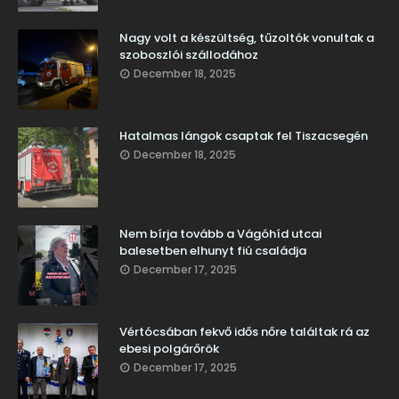
Nagy volt a készültség, tűzoltók vonultak a
szoboszlói szállodához
December 18, 2025
Hatalmas lángok csaptak fel Tiszacsegén
December 18, 2025
Nem bírja tovább a Vágóhíd utcai
balesetben elhunyt fiú családja
December 17, 2025
Vértócsában fekvő idős nőre találtak rá az
ebesi polgárőrök
December 17, 2025