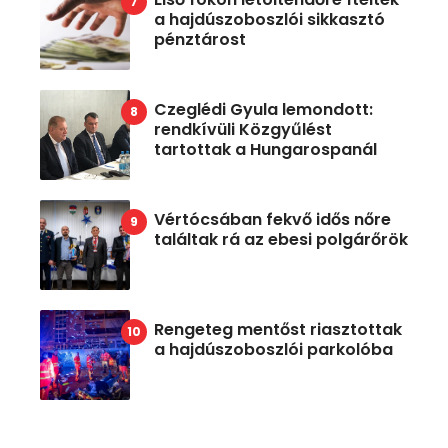
a hajdúszoboszlói sikkasztó
pénztárost
Czeglédi Gyula lemondott:
rendkívüli Közgyűlést
tartottak a Hungarospanál
Vértócsában fekvő idős nőre
találtak rá az ebesi polgárőrök
Rengeteg mentőst riasztottak
a hajdúszoboszlói parkolóba