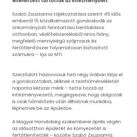
ellenőrzést tartottak az intézményben.
Szabó Zsuzsanna tájékoztatása szerint 45 idős
emberről 15 közalkalmazott gondoskodik az
önkormányzati fenntartású bentlakásos
otthonban, védőfelszerelésből nincs hiány,
megfelelő mennyiségű szájmaszk és
fertőtlenítőszer folyamatosan biztosított
számukra – írja az MTI.
Szerződött háziorvosuk heti négy órában látja el
a gondozottakat, akiknek a testhőmérsékletét
naponta kétszer mérik – tette hozzá az
intézményvezető, megjegyezve, hogy dolgozóik
is csak hőmérőzés után állhatnak munkába,
léphetnek be az épületbe.
A Magyar Honvédség szakemberei április végén
az idősotthon épületét és környezetét is
fertőtlenítették – közölte Szabó Zsuzsanna.