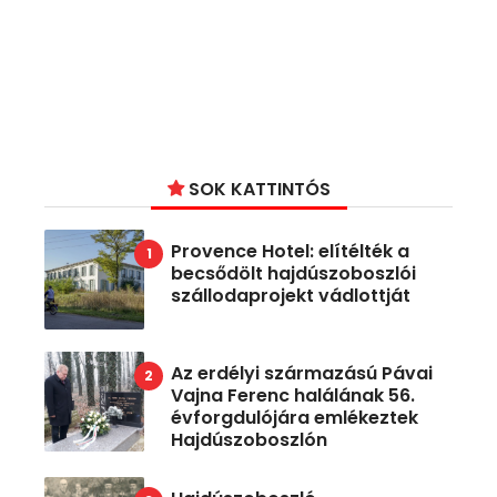
SOK KATTINTÓS
Provence Hotel: elítélték a
becsődölt hajdúszoboszlói
szállodaprojekt vádlottját
Az erdélyi származású Pávai
Vajna Ferenc halálának 56.
évforgdulójára emlékeztek
Hajdúszoboszlón