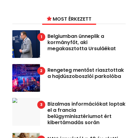
MOST ÉRKEZETT
Belgiumban ünneplik a
kormányfőt, aki
megakasztotta Ursuláékat
Rengeteg mentőst riasztottak
a hajdúszoboszlói parkolóba
Bizalmas információkat loptak
el a francia
belügyminisztériumot ért
kibertámadás során