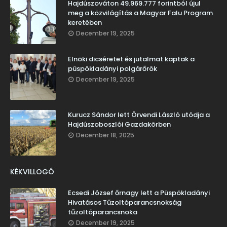
Hajdúszováton 49.969.777 forintból újul
meg a közvilágítás a Magyar Falu Program
keretében
December 19, 2025
Elnöki dicséretet és jutalmat kaptak a
püspökladányi polgárőrök
December 19, 2025
Kurucz Sándor lett Örvendi László utódja a
Hajdúszoboszlói Gazdakörben
December 18, 2025
KÉKVILLOGÓ
Ecsedi József őrnagy lett a Püspökladányi
Hivatásos Tűzoltóparancsnokság
tűzoltóparancsnoka
December 19, 2025