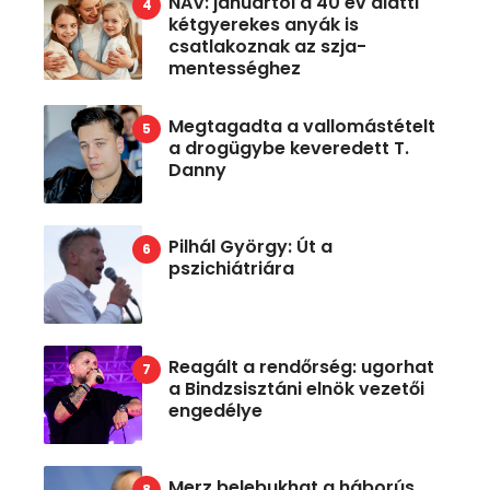
NAV: januártól a 40 év alatti
kétgyerekes anyák is
csatlakoznak az szja-
mentességhez
Megtagadta a vallomástételt
a drogügybe keveredett T.
Danny
Pilhál György: Út a
pszichiátriára
Reagált a rendőrség: ugorhat
a Bindzsisztáni elnök vezetői
engedélye
Merz belebukhat a háborús