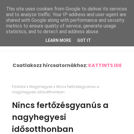
This site uses cookies from Google to deliver its services
and to analyze traffic. Your IP address and user-agent are
shared with Google along with performance and security
metrics to ensure quality of service, generate usage
statistics, and to detect and address abuse.
LEARN MORE
GOT IT
Csatlakozz hírcsatornákhoz:
KATTINTS IDE
Főoldal
Nagyhegyes
Nincs fertőzésgyanús a
nagyhegyesi idősotthonban
Nincs fertőzésgyanús a
nagyhegyesi
idősotthonban