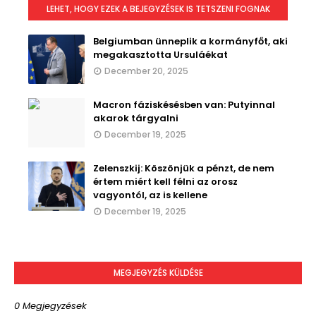
LEHET, HOGY EZEK A BEJEGYZÉSEK IS TETSZENI FOGNAK
Belgiumban ünneplik a kormányfőt, aki
megakasztotta Ursuláékat
December 20, 2025
Macron fáziskésésben van: Putyinnal
akarok tárgyalni
December 19, 2025
Zelenszkij: Köszönjük a pénzt, de nem
értem miért kell félni az orosz
vagyontól, az is kellene
December 19, 2025
MEGJEGYZÉS KÜLDÉSE
0 Megjegyzések