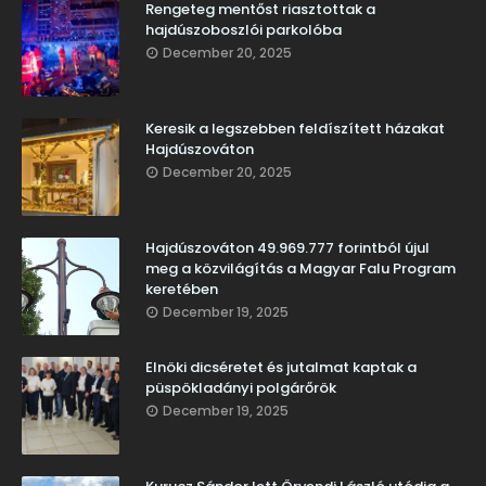
Rengeteg mentőst riasztottak a
hajdúszoboszlói parkolóba
December 20, 2025
Keresik a legszebben feldíszített házakat
Hajdúszováton
December 20, 2025
Hajdúszováton 49.969.777 forintból újul
meg a közvilágítás a Magyar Falu Program
keretében
December 19, 2025
Elnöki dicséretet és jutalmat kaptak a
püspökladányi polgárőrök
December 19, 2025