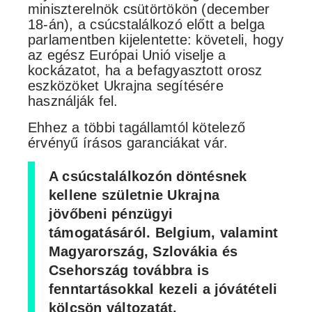
miniszterelnök csütörtökön (december
18-án), a csúcstalálkozó előtt a belga
parlamentben kijelentette: követeli, hogy
az egész Európai Unió viselje a
kockázatot, ha a befagyasztott orosz
eszközöket Ukrajna segítésére
használják fel.
Ehhez a többi tagállamtól kötelező
érvényű írásos garanciákat vár.
A csúcstalálkozón döntésnek
kellene születnie Ukrajna
jövőbeni pénzügyi
támogatásáról. Belgium, valamint
Magyarország, Szlovákia és
Csehország továbbra is
fenntartásokkal kezeli a jóvátételi
kölcsön változatát.