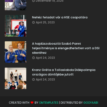
December 19, 2025
Nehéz feladat vár a HSE csapatára
April 25, 2023
A hajdúszoboszlói Szabó Panni
teljesítménye is elengedhetetlen volt a DSI
sikeréhez
April 24, 2023
Kranz Gréta a Tollaslabda Diákpolimpia
országos döntőjébe jutott
April 24, 2023
CREATED WITH
BY
OMTEMPLATES
| DISTRIBUTED BY
GOOYAABI