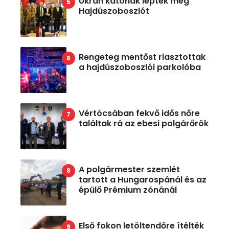
Ukrán katonák lepték meg
Hajdúszoboszlót
Rengeteg mentőst riasztottak
a hajdúszoboszlói parkolóba
Vértócsában fekvő idős nőre
találtak rá az ebesi polgárőrök
A polgármester szemlét
tartott a Hungarospánál és az
épülő Prémium zónánál
Első fokon letöltendőre ítélték