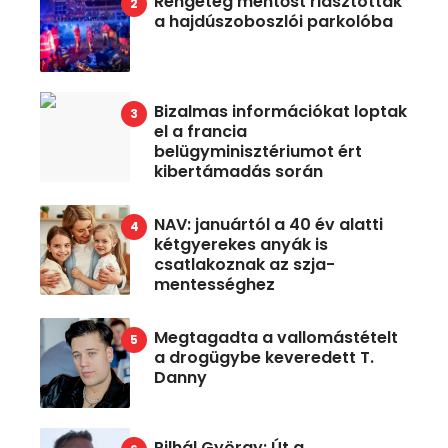
Rengeteg mentőst riasztottak
a hajdúszoboszlói parkolóba
Bizalmas információkat loptak
el a francia
belügyminisztériumot ért
kibertámadás során
NAV: januártól a 40 év alatti
kétgyerekes anyák is
csatlakoznak az szja-
mentességhez
Megtagadta a vallomástételt
a drogügybe keveredett T.
Danny
Pilhál György: Út a