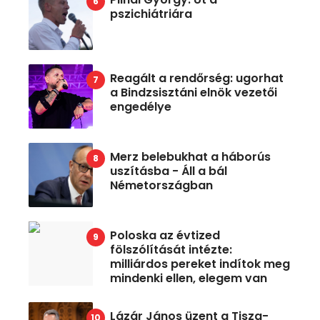
pszichiátriára
Reagált a rendőrség: ugorhat
a Bindzsisztáni elnök vezetői
engedélye
Merz belebukhat a háborús
uszításba - Áll a bál
Németországban
Poloska az évtized
fölszólítását intézte:
milliárdos pereket indítok meg
mindenki ellen, elegem van
Lázár János üzent a Tisza-