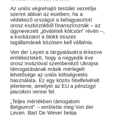
Az uniós végrehajtó testület vezetője
szerint abban az esetben, ha a
védekező országot a befagyasztott
orosz eszközökből finanszíroznák – az
úgynevezett „jóvátételi kölcsön” révén –,
a kockázatot a blokk összes
tagállamának közösen kell vállalnia.
Von der Leyen a tárgyalásokra érkezve
emlékeztetett, hogy a negyedik éve
orosz invázióval szembenéző Ukrajna
támogatásának másik mérlegelt
lehetősége az uniós költségvetés
használata. Ez egy közös hitelfelvételt
jelentene, amelyet az EU a pénzügyi
piacokon venne fel.
„Teljes mértékben támogatom
Belgiumot” – említette meg Von der
Leyen. Bart De Wever belga