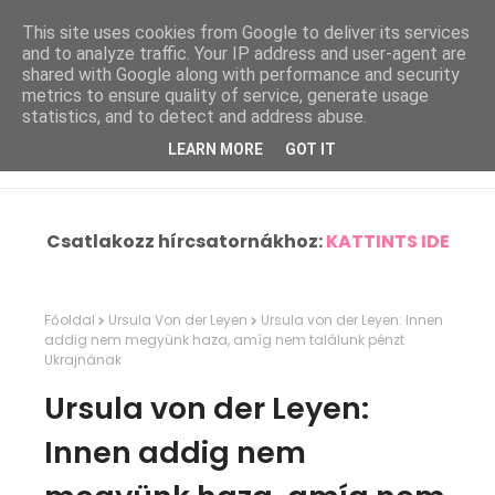
This site uses cookies from Google to deliver its services
and to analyze traffic. Your IP address and user-agent are
shared with Google along with performance and security
metrics to ensure quality of service, generate usage
statistics, and to detect and address abuse.
LEARN MORE
GOT IT
Csatlakozz hírcsatornákhoz:
KATTINTS IDE
Főoldal
Ursula Von der Leyen
Ursula von der Leyen: Innen
addig nem megyünk haza, amíg nem találunk pénzt
Ukrajnának
Ursula von der Leyen:
Innen addig nem