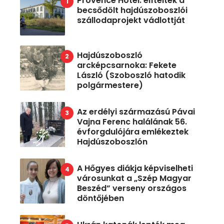
Provence Hotel: elítélték a
becsődölt hajdúszoboszlói
szállodaprojekt vádlottját
Hajdúszoboszló
arcképcsarnoka: Fekete
László (Szoboszló hatodik
polgármestere)
Az erdélyi származású Pávai
Vajna Ferenc halálának 56.
évforgdulójára emlékeztek
Hajdúszoboszlón
A Hőgyes diákja képviselheti
városunkat a „Szép Magyar
Beszéd” verseny országos
döntőjében