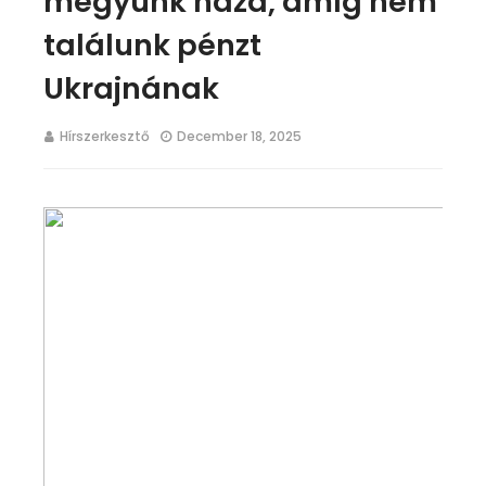
megyünk haza, amíg nem
találunk pénzt
Ukrajnának
Hírszerkesztő
December 18, 2025