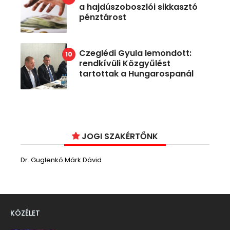
a hajdúszoboszlói sikkasztó
pénztárost
Czeglédi Gyula lemondott:
rendkívüli Közgyűlést
tartottak a Hungarospanál
JOGI SZAKÉRTŐNK
Dr. Guglenkó Márk Dávid
KÖZÉLET