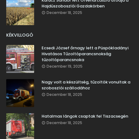
Kurucz Sándor lett Örvendi László utódja a
Hajdúszoboszlói Gazdakörben
December 18, 2025
KÉKVILLOGÓ
Ecsedi József őrnagy lett a Püspökladányi
Hivatásos Tűzoltóparancsnokság
tűzoltóparancsnoka
December 19, 2025
Nagy volt a készültség, tűzoltók vonultak a
szoboszlói szállodához
December 18, 2025
Hatalmas lángok csaptak fel Tiszacsegén
December 18, 2025