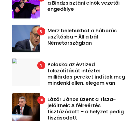
a Bindzsisztáni elnök vezetői
engedélye
Merz belebukhat a háborús
uszításba - Áll a bál
Németországban
Poloska az évtized
fölszólítását intézte:
milliárdos pereket indítok meg
mindenki ellen, elegem van
Lázár János üzent a Tisza-
jelöltnek: A félreértés
tisztázódott – a helyzet pedig
tiszásodott