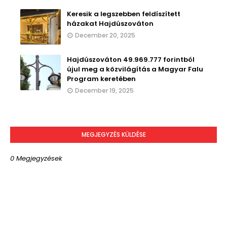
Keresik a legszebben feldíszített
házakat Hajdúszováton
December 20, 2025
Hajdúszováton 49.969.777 forintból
újul meg a közvilágítás a Magyar Falu
Program keretében
December 19, 2025
MEGJEGYZÉS KÜLDÉSE
0 Megjegyzések