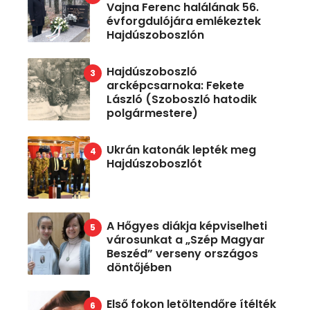
Vajna Ferenc halálának 56.
évforgdulójára emlékeztek
Hajdúszoboszlón
Hajdúszoboszló
arcképcsarnoka: Fekete
László (Szoboszló hatodik
polgármestere)
Ukrán katonák lepték meg
Hajdúszoboszlót
A Hőgyes diákja képviselheti
városunkat a „Szép Magyar
Beszéd” verseny országos
döntőjében
Első fokon letöltendőre ítélték