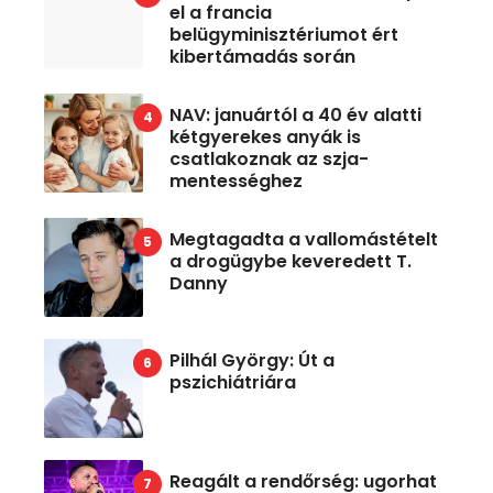
el a francia
belügyminisztériumot ért
kibertámadás során
NAV: januártól a 40 év alatti
kétgyerekes anyák is
csatlakoznak az szja-
mentességhez
Megtagadta a vallomástételt
a drogügybe keveredett T.
Danny
Pilhál György: Út a
pszichiátriára
Reagált a rendőrség: ugorhat