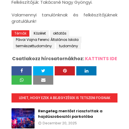
Felkészítőjük: Takácsné Nagy Gyöngyi.
Valamennyi tanulónknak és felkészítőjüknek
gratulálunk!
Témák
Közélet
oktatás
Pávai Vajna Ferenc Általános Iskola
természettudomány
tudomány
Csatlakozz hírcsatornákhoz:
KATTINTS IDE
LEHET, HOGY EZEK A BEJEGYZÉSEK IS TETSZENI FOGNAK
Rengeteg mentőst riasztottak a
hajdúszoboszlói parkolóba
December 20, 2025