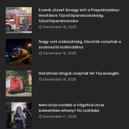
Ecsedi József őrnagy lett a Püspökladányi
Hivatásos Tűzoltóparancsnokság
tűzoltóparancsnoka
December 19, 2025
Nagy volt a készültség, tűzoltók vonultak a
szoboszlói szállodához
December 18, 2025
Hatalmas lángok csaptak fel Tiszacsegén
December 18, 2025
Nem bírja tovább a Vágóhíd utcai
balesetben elhunyt fiú családja
December 17, 2025