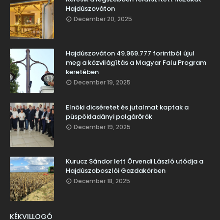
Hajdúszováton
December 20, 2025
Hajdúszováton 49.969.777 forintból újul
meg a közvilágítás a Magyar Falu Program
keretében
December 19, 2025
Elnöki dicséretet és jutalmat kaptak a
püspökladányi polgárőrök
December 19, 2025
Kurucz Sándor lett Örvendi László utódja a
Hajdúszoboszlói Gazdakörben
December 18, 2025
KÉKVILLOGÓ