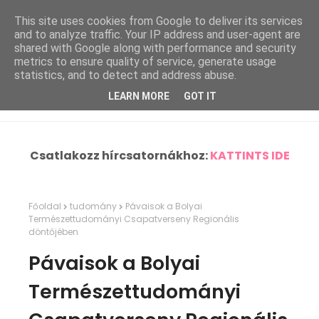
This site uses cookies from Google to deliver its services
and to analyze traffic. Your IP address and user-agent are
shared with Google along with performance and security
metrics to ensure quality of service, generate usage
statistics, and to detect and address abuse.
LEARN MORE
GOT IT
Csatlakozz hírcsatornákhoz:
KATTINTS IDE
Főoldal
tudomány
Pávaisok a Bolyai
Természettudományi Csapatverseny Regionális
döntőjében
Pávaisok a Bolyai
Természettudományi