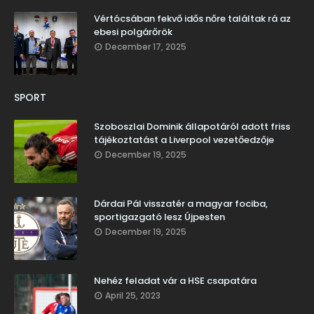
Vértócsában fekvő idős nőre találtak rá az
ebesi polgárőrök
December 17, 2025
SPORT
Szoboszlai Dominik állapotáról adott friss
tájékoztatást a Liverpool vezetőedzője
December 19, 2025
Dárdai Pál visszatér a magyar fociba,
sportigazgató lesz Újpesten
December 19, 2025
Nehéz feladat vár a HSE csapatára
April 25, 2023