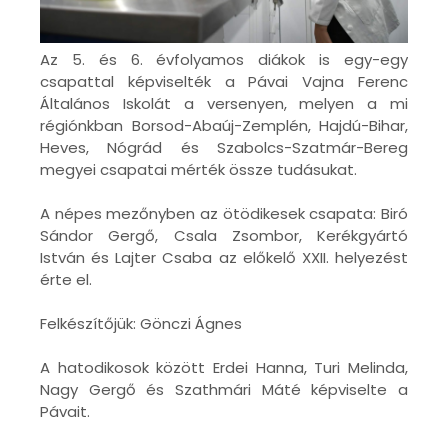
Az 5. és 6. évfolyamos diákok is egy-egy
csapattal képviselték a Pávai Vajna Ferenc
Általános Iskolát a versenyen, melyen a mi
régiónkban Borsod-Abaúj-Zemplén, Hajdú-Bihar,
Heves, Nógrád és Szabolcs-Szatmár-Bereg
megyei csapatai mérték össze tudásukat.
A népes mezőnyben az ötödikesek csapata: Biró
Sándor Gergő, Csala Zsombor, Kerékgyártó
István és Lajter Csaba az előkelő XXII. helyezést
érte el.
Felkészítőjük: Gönczi Ágnes
A hatodikosok között Erdei Hanna, Turi Melinda,
Nagy Gergő és Szathmári Máté képviselte a
Pávait.