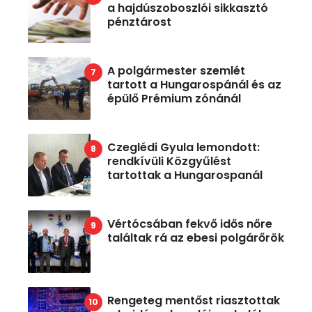
a hajdúszoboszlói sikkasztó
pénztárost
A polgármester szemlét
tartott a Hungarospánál és az
épülő Prémium zónánál
Czeglédi Gyula lemondott:
rendkívüli Közgyűlést
tartottak a Hungarospanál
Vértócsában fekvő idős nőre
találtak rá az ebesi polgárőrök
Rengeteg mentőst riasztottak