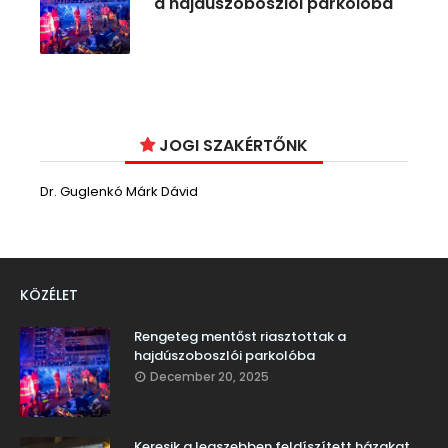
a hajdúszoboszlói parkolóba
JOGI SZAKÉRTŐNK
Dr. Guglenkó Márk Dávid
KÖZÉLET
Rengeteg mentőst riasztottak a
hajdúszoboszlói parkolóba
December 20, 2025
Keresik a legszebben feldíszített házakat