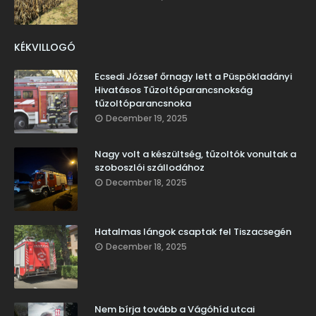
KÉKVILLOGÓ
Ecsedi József őrnagy lett a Püspökladányi
Hivatásos Tűzoltóparancsnokság
tűzoltóparancsnoka
December 19, 2025
Nagy volt a készültség, tűzoltók vonultak a
szoboszlói szállodához
December 18, 2025
Hatalmas lángok csaptak fel Tiszacsegén
December 18, 2025
Nem bírja tovább a Vágóhíd utcai