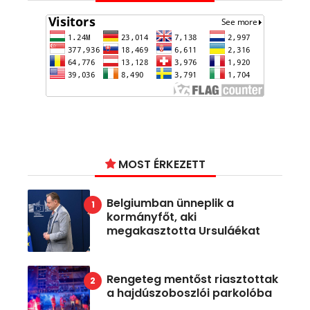
MOST ÉRKEZETT
Belgiumban ünneplik a
kormányfőt, aki
megakasztotta Ursuláékat
Rengeteg mentőst riasztottak
a hajdúszoboszlói parkolóba