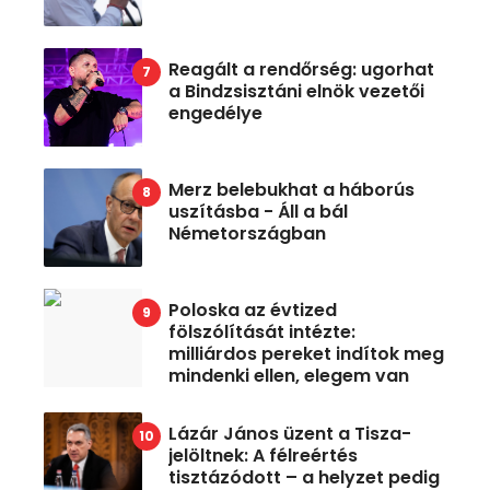
Reagált a rendőrség: ugorhat
a Bindzsisztáni elnök vezetői
engedélye
Merz belebukhat a háborús
uszításba - Áll a bál
Németországban
Poloska az évtized
fölszólítását intézte:
milliárdos pereket indítok meg
mindenki ellen, elegem van
Lázár János üzent a Tisza-
jelöltnek: A félreértés
tisztázódott – a helyzet pedig