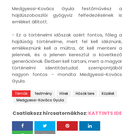
Medgyessi-Kovács Gyula festőművész a
hajdúszoboszlói gyógyvíz felfedezésének is
emléket állított.
- Ez a történelmi időszak azért fontos, főleg a
hajdúság történelme, mert fel kell idéznünk,
emlékeznünk kell a múltra, át kell menteni a
jelennek, és a jelenen keresztül a következő
generációnak. Életben kell tartani, mert a magyar
történelmi identitástudat szempontjából
nagyon fontos - mondta Medgyessi-Kovács
Gyula.
Témák
festmény
Hírek
Hősök tere
Közélet
Medgyessi-Kovács Gyula
Csatlakozz hírcsatornákhoz:
KATTINTS IDE