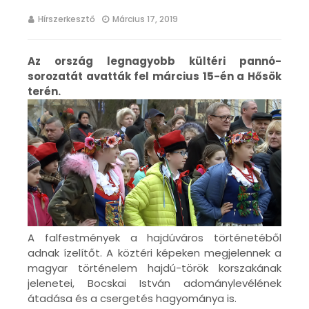
Hírszerkesztő
Március 17, 2019
Az ország legnagyobb kültéri pannó-
sorozatát avatták fel március 15-én a Hősök
terén.
A falfestmények a hajdúváros történetéből
adnak ízelítőt. A köztéri képeken megjelennek a
magyar történelem hajdú-török korszakának
jelenetei, Bocskai István adománylevélének
átadása és a csergetés hagyománya is.