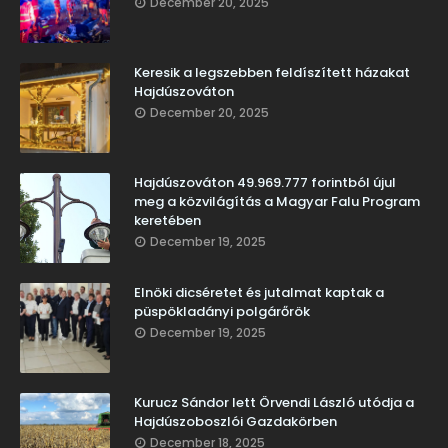
December 20, 2025
Keresik a legszebben feldíszített házakat
Hajdúszováton
December 20, 2025
Hajdúszováton 49.969.777 forintból újul
meg a közvilágítás a Magyar Falu Program
keretében
December 19, 2025
Elnöki dicséretet és jutalmat kaptak a
püspökladányi polgárőrök
December 19, 2025
Kurucz Sándor lett Örvendi László utódja a
Hajdúszoboszlói Gazdakörben
December 18, 2025