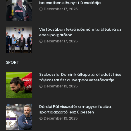
balesetben elhunyt fiú családja
December 17, 2025
Vértócsában fekvő idős nőre találtak rá az
ebesi polgárőrök
December 17, 2025
SPORT
Szoboszlai Dominik állapotáról adott friss
tájékoztatást a Liverpool vezetőedzője
December 19, 2025
Dárdai Pál visszatér a magyar fociba,
sportigazgató lesz Újpesten
December 19, 2025