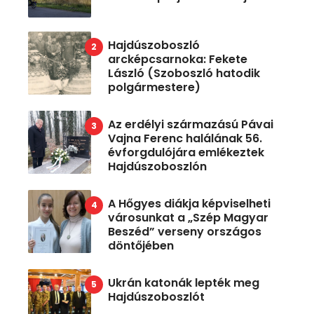
Hajdúszoboszló
arcképcsarnoka: Fekete
László (Szoboszló hatodik
polgármestere)
Az erdélyi származású Pávai
Vajna Ferenc halálának 56.
évforgdulójára emlékeztek
Hajdúszoboszlón
A Hőgyes diákja képviselheti
városunkat a „Szép Magyar
Beszéd” verseny országos
döntőjében
Ukrán katonák lepték meg
Hajdúszoboszlót