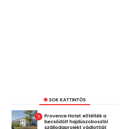
SOK KATTINTÓS
Provence Hotel: elítélték a
becsődölt hajdúszoboszlói
szállodaprojekt vádlottját