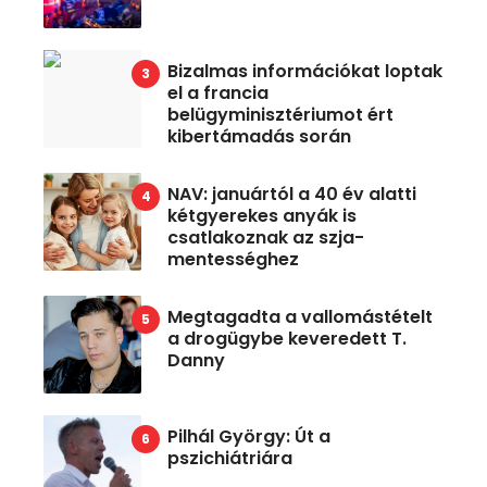
Bizalmas információkat loptak
el a francia
belügyminisztériumot ért
kibertámadás során
NAV: januártól a 40 év alatti
kétgyerekes anyák is
csatlakoznak az szja-
mentességhez
Megtagadta a vallomástételt
a drogügybe keveredett T.
Danny
Pilhál György: Út a
pszichiátriára