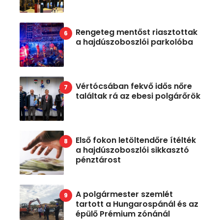
Rengeteg mentőst riasztottak
a hajdúszoboszlói parkolóba
Vértócsában fekvő idős nőre
találtak rá az ebesi polgárőrök
Első fokon letöltendőre ítélték
a hajdúszoboszlói sikkasztó
pénztárost
A polgármester szemlét
tartott a Hungarospánál és az
épülő Prémium zónánál