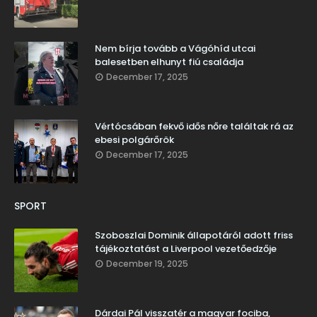
Nem bírja tovább a Vágóhíd utcai
balesetben elhunyt fiú családja
December 17, 2025
Vértócsában fekvő idős nőre találtak rá az
ebesi polgárőrök
December 17, 2025
SPORT
Szoboszlai Dominik állapotáról adott friss
tájékoztatást a Liverpool vezetőedzője
December 19, 2025
Dárdai Pál visszatér a magyar fociba,