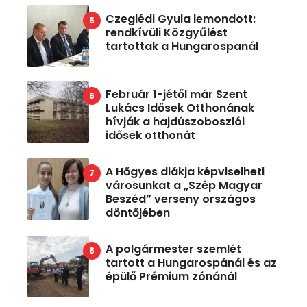
Czeglédi Gyula lemondott:
rendkívüli Közgyűlést
tartottak a Hungarospanál
Február 1-jétől már Szent
Lukács Idősek Otthonának
hívják a hajdúszoboszlói
idősek otthonát
A Hőgyes diákja képviselheti
városunkat a „Szép Magyar
Beszéd” verseny országos
döntőjében
A polgármester szemlét
tartott a Hungarospánál és az
épülő Prémium zónánál