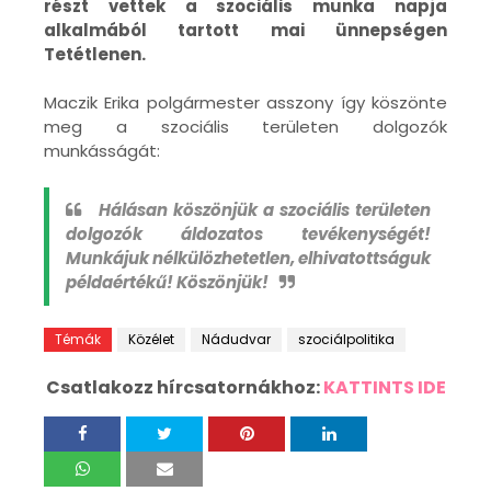
részt vettek a szociális munka napja
alkalmából tartott mai ünnepségen
Tetétlenen.
Maczik Erika polgármester asszony így köszönte
meg a szociális területen dolgozók
munkásságát:
Hálásan köszönjük a szociális területen
dolgozók áldozatos tevékenységét!
Munkájuk nélkülözhetetlen, elhivatottságuk
példaértékű! Köszönjük!
Témák
Közélet
Nádudvar
szociálpolitika
Csatlakozz hírcsatornákhoz:
KATTINTS IDE