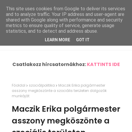
This site uses cookies from Google to deliver its services
and to analyze traffic. Your IP address and user-agent are
shared with Google along with performance and security
metrics to ensure quality of service, generate usage
statistics, and to detect and address abuse.
LEARN MORE
GOT IT
Csatlakozz hírcsatornákhoz:
KATTINTS IDE
Főoldal
szociálpolitika
Maczik Erika polgármester
asszony megköszönte a szociális területen dolgozók
munkáját
Maczik Erika polgármester
asszony megköszönte a