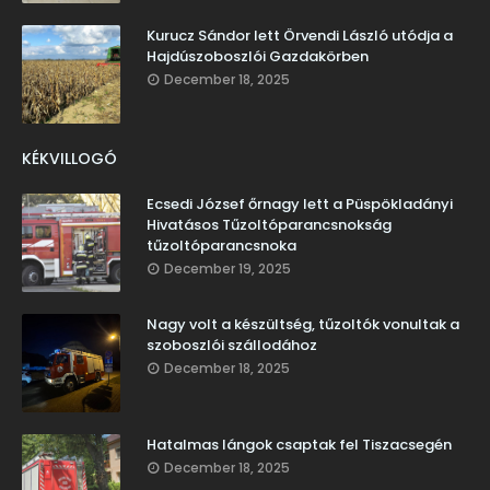
Kurucz Sándor lett Örvendi László utódja a
Hajdúszoboszlói Gazdakörben
December 18, 2025
KÉKVILLOGÓ
Ecsedi József őrnagy lett a Püspökladányi
Hivatásos Tűzoltóparancsnokság
tűzoltóparancsnoka
December 19, 2025
Nagy volt a készültség, tűzoltók vonultak a
szoboszlói szállodához
December 18, 2025
Hatalmas lángok csaptak fel Tiszacsegén
December 18, 2025