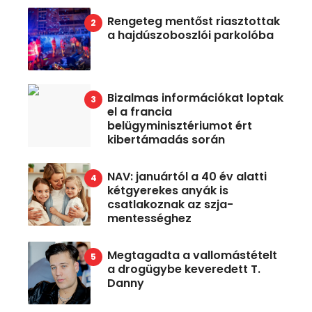
Rengeteg mentőst riasztottak
a hajdúszoboszlói parkolóba
Bizalmas információkat loptak
el a francia
belügyminisztériumot ért
kibertámadás során
NAV: januártól a 40 év alatti
kétgyerekes anyák is
csatlakoznak az szja-
mentességhez
Megtagadta a vallomástételt
a drogügybe keveredett T.
Danny