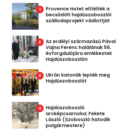
Provence Hotel: elítélték a
becsődölt hajdúszoboszlói
szállodaprojekt vádlottját
Az erdélyi származású Pávai
Vajna Ferenc halálának 56.
évforgdulójára emlékeztek
Hajdúszoboszlón
Ukrán katonák lepték meg
Hajdúszoboszlót
Hajdúszoboszló
arcképcsarnoka: Fekete
László (Szoboszló hatodik
polgármestere)