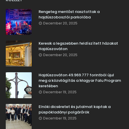
Rengeteg mentőst riasztottak a
hajdúszoboszlói parkolóba
December 20, 2025
Keresik a legszebben feldíszített házakat
Hajdúszováton
December 20, 2025
Hajdúszováton 49.969.777 forintból újul
meg a közvilágítás a Magyar Falu Program
keretében
December 19, 2025
Elnöki dicséretet és jutalmat kaptak a
püspökladányi polgárőrök
December 19, 2025