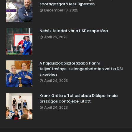
sportigazgató lesz Újpesten
December 19, 2025
Nehéz feladat vár a HSE csapatára
April 25, 2023
A hajdúszoboszlói Szabó Panni
teljesítménye is elengedhetetlen volt a DSI
sikeréhez
April 24, 2023
Kranz Gréta a Tollaslabda Diákpolimpia
országos döntőjébe jutott
April 24, 2023