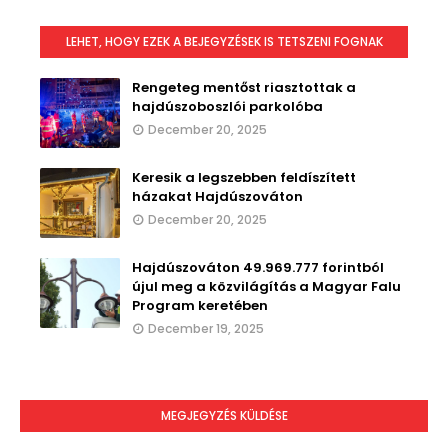
LEHET, HOGY EZEK A BEJEGYZÉSEK IS TETSZENI FOGNAK
Rengeteg mentőst riasztottak a
hajdúszoboszlói parkolóba
December 20, 2025
Keresik a legszebben feldíszített
házakat Hajdúszováton
December 20, 2025
Hajdúszováton 49.969.777 forintból
újul meg a közvilágítás a Magyar Falu
Program keretében
December 19, 2025
MEGJEGYZÉS KÜLDÉSE