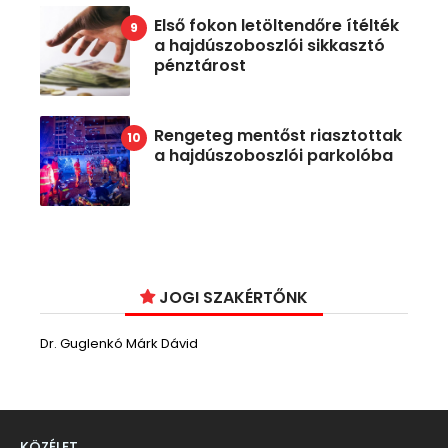
Első fokon letöltendőre ítélték
a hajdúszoboszlói sikkasztó
pénztárost
Rengeteg mentőst riasztottak
a hajdúszoboszlói parkolóba
JOGI SZAKÉRTŐNK
Dr. Guglenkó Márk Dávid
KÖZÉLET