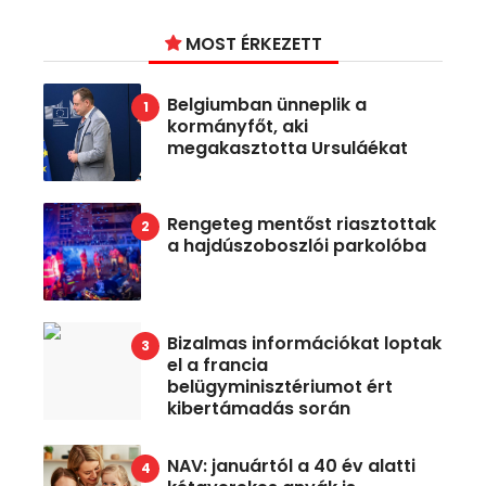
MOST ÉRKEZETT
Belgiumban ünneplik a
kormányfőt, aki
megakasztotta Ursuláékat
Rengeteg mentőst riasztottak
a hajdúszoboszlói parkolóba
Bizalmas információkat loptak
el a francia
belügyminisztériumot ért
kibertámadás során
NAV: januártól a 40 év alatti