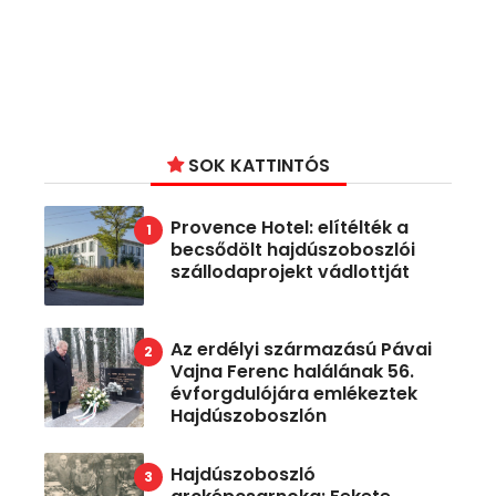
SOK KATTINTÓS
Provence Hotel: elítélték a
becsődölt hajdúszoboszlói
szállodaprojekt vádlottját
Az erdélyi származású Pávai
Vajna Ferenc halálának 56.
évforgdulójára emlékeztek
Hajdúszoboszlón
Hajdúszoboszló