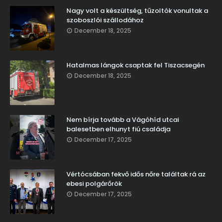
Nagy volt a készültség, tűzoltók vonultak a
szoboszlói szállodához
December 18, 2025
Hatalmas lángok csaptak fel Tiszacsegén
December 18, 2025
Nem bírja tovább a Vágóhíd utcai
balesetben elhunyt fiú családja
December 17, 2025
Vértócsában fekvő idős nőre találtak rá az
ebesi polgárőrök
December 17, 2025