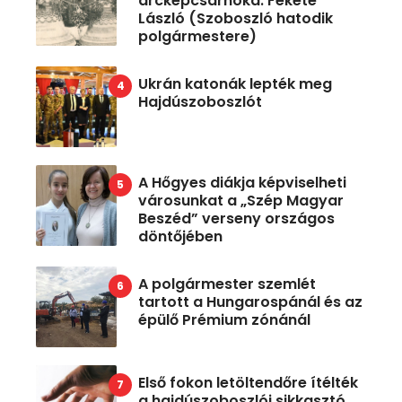
arcképcsarnoka: Fekete
László (Szoboszló hatodik
polgármestere)
Ukrán katonák lepték meg
Hajdúszoboszlót
A Hőgyes diákja képviselheti
városunkat a „Szép Magyar
Beszéd” verseny országos
döntőjében
A polgármester szemlét
tartott a Hungarospánál és az
épülő Prémium zónánál
Első fokon letöltendőre ítélték
a hajdúszoboszlói sikkasztó