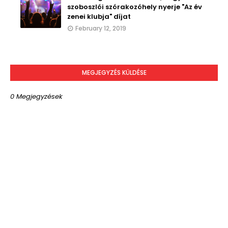
szoboszlói szórakozóhely nyerje "Az év
zenei klubja" díjat
February 12, 2019
MEGJEGYZÉS KÜLDÉSE
0 Megjegyzések