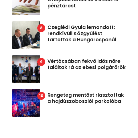
pénztárost
Czeglédi Gyula lemondott:
rendkívüli Közgyűlést
tartottak a Hungarospanál
Vértócsában fekvő idős nőre
találtak rá az ebesi polgárőrök
Rengeteg mentőst riasztottak
a hajdúszoboszlói parkolóba