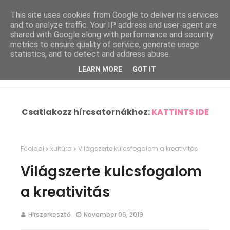
This site uses cookies from Google to deliver its services
and to analyze traffic. Your IP address and user-agent are
shared with Google along with performance and security
metrics to ensure quality of service, generate usage
statistics, and to detect and address abuse.
LEARN MORE
GOT IT
Csatlakozz hírcsatornákhoz:
KATTINTS IDE
Főoldal
kultúra
Világszerte kulcsfogalom a kreativitás
Világszerte kulcsfogalom
a kreativitás
Hírszerkesztő
November 06, 2019