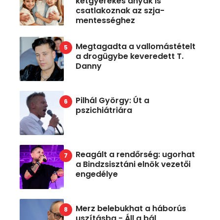
kétgyerekes anyák is
csatlakoznak az szja-
mentességhez
Megtagadta a vallomástételt
a drogügybe keveredett T.
Danny
Pilhál György: Út a
pszichiátriára
Reagált a rendőrség: ugorhat
a Bindzsisztáni elnök vezetői
engedélye
Merz belebukhat a háborús
uszításba - Áll a bál