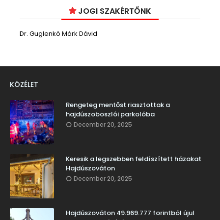
JOGI SZAKÉRTŐNK
Dr. Guglenkó Márk Dávid
KÖZÉLET
Rengeteg mentőst riasztottak a
hajdúszoboszlói parkolóba
December 20, 2025
Keresik a legszebben feldíszített házakat
Hajdúszováton
December 20, 2025
Hajdúszováton 49.969.777 forintból újul