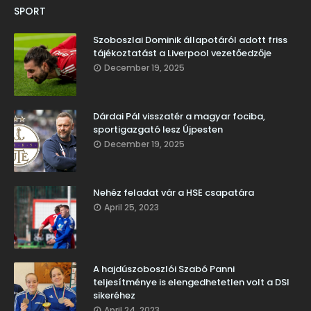
SPORT
Szoboszlai Dominik állapotáról adott friss
tájékoztatást a Liverpool vezetőedzője
December 19, 2025
Dárdai Pál visszatér a magyar fociba,
sportigazgató lesz Újpesten
December 19, 2025
Nehéz feladat vár a HSE csapatára
April 25, 2023
A hajdúszoboszlói Szabó Panni
teljesítménye is elengedhetetlen volt a DSI
sikeréhez
April 24, 2023