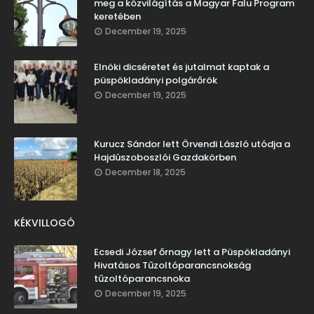
meg a közvilágítás a Magyar Falu Program
keretében
December 19, 2025
Elnöki dicséretet és jutalmat kaptak a
püspökladányi polgárőrök
December 19, 2025
Kurucz Sándor lett Örvendi László utódja a
Hajdúszoboszlói Gazdakörben
December 18, 2025
KÉKVILLOGÓ
Ecsedi József őrnagy lett a Püspökladányi
Hivatásos Tűzoltóparancsnokság
tűzoltóparancsnoka
December 19, 2025