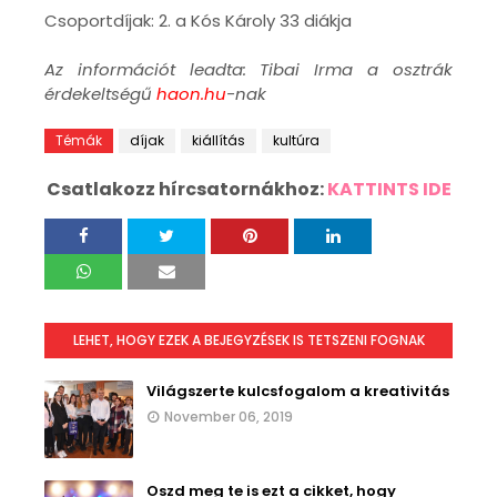
Csoportdíjak: 2. a Kós Károly 33 diákja
Az információt leadta: Tibai Irma a osztrák
érdekeltségű
haon.hu
-nak
Témák
díjak
kiállítás
kultúra
Csatlakozz hírcsatornákhoz:
KATTINTS IDE
LEHET, HOGY EZEK A BEJEGYZÉSEK IS TETSZENI FOGNAK
Világszerte kulcsfogalom a kreativitás
November 06, 2019
Oszd meg te is ezt a cikket, hogy