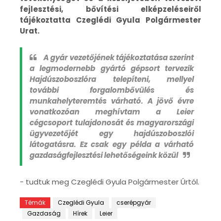
fejlesztési, bővítési elképzeléseiről
tájékoztatta Czeglédi Gyula Polgármester
Urat.
A gyár vezetőjének tájékoztatása szerint
a legmodernebb gyártó gépsort tervezik
Hajdúszoboszlóra telepíteni, mellyel
további forgalombővülés és
munkahelyteremtés várható. A jövő évre
vonatkozóan meghívtam a Leier
cégcsoport tulajdonosát és magyarországi
ügyvezetőjét egy hajdúszoboszlói
látogatásra. Ez csak egy példa a várható
gazdaságfejlesztési lehetőségeink közül
- tudtuk meg Czeglédi Gyula Polgármester Úrtól.
Témák
Czeglédi Gyula
cserépgyár
Gazdaság
Hírek
Leier