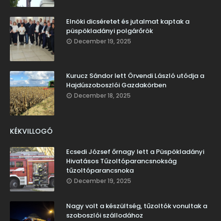
Elnöki dicséretet és jutalmat kaptak a
püspökladányi polgárőrök
December 19, 2025
Kurucz Sándor lett Örvendi László utódja a
Hajdúszoboszlói Gazdakörben
December 18, 2025
KÉKVILLOGÓ
Ecsedi József őrnagy lett a Püspökladányi
Hivatásos Tűzoltóparancsnokság
tűzoltóparancsnoka
December 19, 2025
Nagy volt a készültség, tűzoltók vonultak a
szoboszlói szállodához