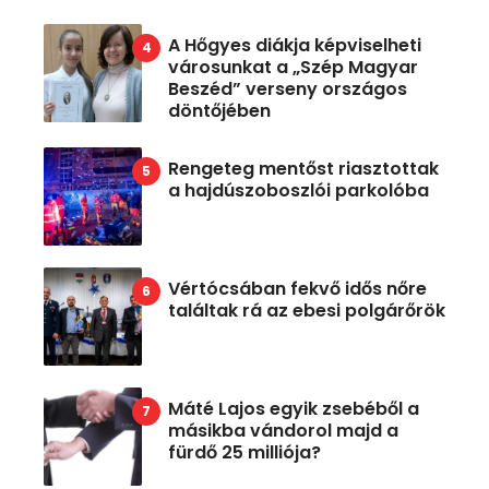
A Hőgyes diákja képviselheti
városunkat a „Szép Magyar
Beszéd” verseny országos
döntőjében
Rengeteg mentőst riasztottak
a hajdúszoboszlói parkolóba
Vértócsában fekvő idős nőre
találtak rá az ebesi polgárőrök
Máté Lajos egyik zsebéből a
másikba vándorol majd a
fürdő 25 milliója?