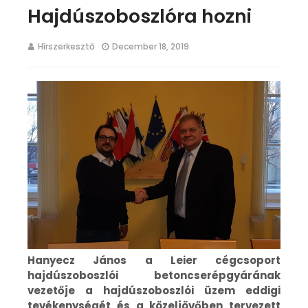
Hajdúszoboszlóra hozni
Hírszerkesztő
December 18, 2019
Hanyecz János
a Leier cégcsoport
hajdúszoboszlói betoncserépgyárának
vezetője a hajdúszoboszlói üzem eddigi
tevékenységét és a közeljövőben tervezett