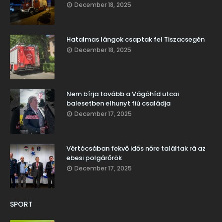
December 18, 2025
Hatalmas lángok csaptak fel Tiszacsegén
December 18, 2025
Nem bírja tovább a Vágóhíd utcai
balesetben elhunyt fiú családja
December 17, 2025
Vértócsában fekvő idős nőre találtak rá az
ebesi polgárőrök
December 17, 2025
SPORT