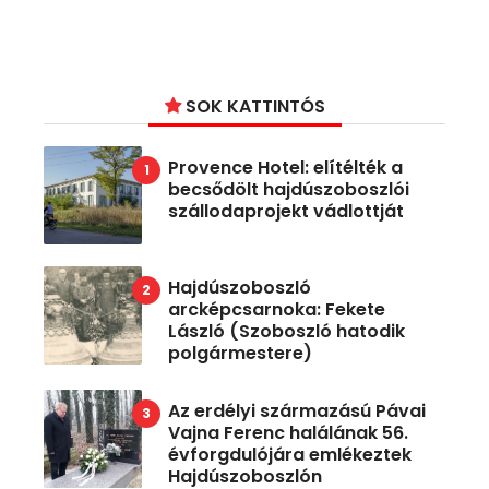
SOK KATTINTÓS
Provence Hotel: elítélték a
becsődölt hajdúszoboszlói
szállodaprojekt vádlottját
Hajdúszoboszló
arcképcsarnoka: Fekete
László (Szoboszló hatodik
polgármestere)
Az erdélyi származású Pávai
Vajna Ferenc halálának 56.
évforgdulójára emlékeztek
Hajdúszoboszlón