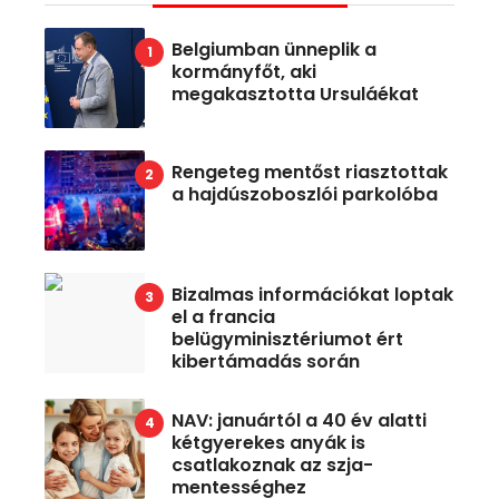
Belgiumban ünneplik a
kormányfőt, aki
megakasztotta Ursuláékat
Rengeteg mentőst riasztottak
a hajdúszoboszlói parkolóba
Bizalmas információkat loptak
el a francia
belügyminisztériumot ért
kibertámadás során
NAV: januártól a 40 év alatti
kétgyerekes anyák is
csatlakoznak az szja-
mentességhez