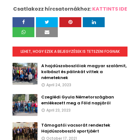
Csatlakozz hírcsatornákhoz:
KATTINTS IDE
LEHET, HOGY EZEK A BEJEGYZÉSEK IS TETSZENI FOGNAK
A hajdúszoboszlóiak magyar szalámit,
kolbászt és pálinkát vittek a
németeknek
April 24, 2023
Czeglédi Gyula Németországban
emlékezett meg a Föld napjáról
April 23, 2023
Támogatói vacsorát rendeztek
Hajdúszoboszló sportjáért
October 17, 2021