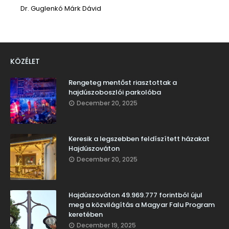
Dr. Guglenkó Márk Dávid
KÖZÉLET
Rengeteg mentőst riasztottak a
hajdúszoboszlói parkolóba
December 20, 2025
Keresik a legszebben feldíszített házakat
Hajdúszováton
December 20, 2025
Hajdúszováton 49.969.777 forintból újul
meg a közvilágítás a Magyar Falu Program
keretében
December 19, 2025