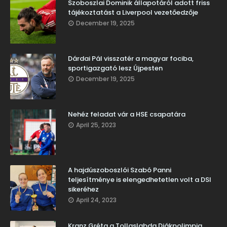
Szoboszlai Dominik állapotáról adott friss
tájékoztatást a Liverpool vezetőedzője
December 19, 2025
Dárdai Pál visszatér a magyar fociba,
sportigazgató lesz Újpesten
December 19, 2025
Nehéz feladat vár a HSE csapatára
April 25, 2023
A hajdúszoboszlói Szabó Panni
teljesítménye is elengedhetetlen volt a DSI
sikeréhez
April 24, 2023
Kranz Gréta a Tollaslabda Diákpolimpia