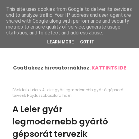
This site uses cookies from Google to deliver its services
and to analyze traffic. Your IP address and user-agent are
shared with Google along with performance and security
metrics to ensure quality of service, generate usage
statistics, and to detect and address abuse.
LEARN MORE
GOT IT
Csatlakozz hírcsatornákhoz:
KATTINTS IDE
Főoldal
Leier
A Leier gyár legmodernebb gyártó gépsorát
tervezik Hajdúszoboszlóra hozni
A Leier gyár
legmodernebb gyártó
gépsorát tervezik