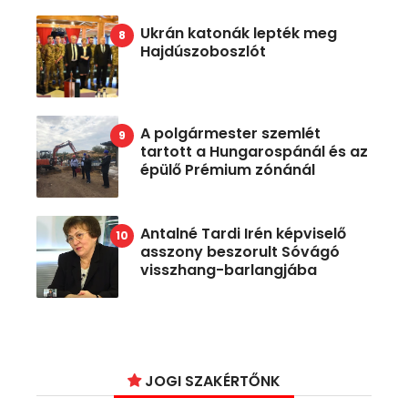
Ukrán katonák lepték meg
Hajdúszoboszlót
A polgármester szemlét
tartott a Hungarospánál és az
épülő Prémium zónánál
Antalné Tardi Irén képviselő
asszony beszorult Sóvágó
visszhang-barlangjába
JOGI SZAKÉRTŐNK