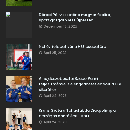
Dárdai Pál visszatér a magyar fociba,
sportigazgató lesz Újpesten
December 19, 2025
Nehéz feladat vár a HSE csapatára
April 25, 2023
A hajdúszoboszlói Szabó Panni
teljesítménye is elengedhetetlen volt a DSI
sikeréhez
April 24, 2023
Kranz Gréta a Tollaslabda Diákpolimpia
országos döntőjébe jutott
April 24, 2023