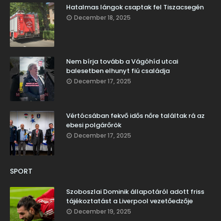
Hatalmas lángok csaptak fel Tiszacsegén
December 18, 2025
Nem bírja tovább a Vágóhíd utcai
balesetben elhunyt fiú családja
December 17, 2025
Vértócsában fekvő idős nőre találtak rá az
ebesi polgárőrök
December 17, 2025
SPORT
Szoboszlai Dominik állapotáról adott friss
tájékoztatást a Liverpool vezetőedzője
December 19, 2025