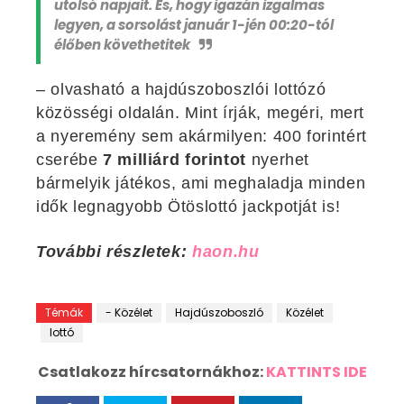
utolsó napjait. És, hogy igazán izgalmas
legyen, a sorsolást január 1-jén 00:20-tól
élőben követhetitek
– olvasható a hajdúszoboszlói lottózó
közösségi oldalán. Mint írják, megéri, mert
a nyeremény sem akármilyen: 400 forintért
cserébe
7 milliárd forintot
nyerhet
bármelyik játékos, ami meghaladja minden
idők legnagyobb Ötöslottó jackpotját is!
További részletek:
haon.hu
Témák
- Közélet
Hajdúszoboszló
Közélet
lottó
Csatlakozz hírcsatornákhoz:
KATTINTS IDE