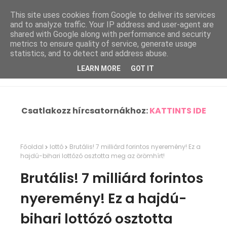
This site uses cookies from Google to deliver its services
and to analyze traffic. Your IP address and user-agent are
shared with Google along with performance and security
metrics to ensure quality of service, generate usage
statistics, and to detect and address abuse.
LEARN MORE
GOT IT
Csatlakozz hírcsatornákhoz:
KATTINTS IDE
Főoldal
lottó
Brutális! 7 milliárd forintos nyeremény! Ez a
hajdú-bihari lottózó osztotta meg az örömhírt!
Brutális! 7 milliárd forintos
nyeremény! Ez a hajdú-
bihari lottózó osztotta