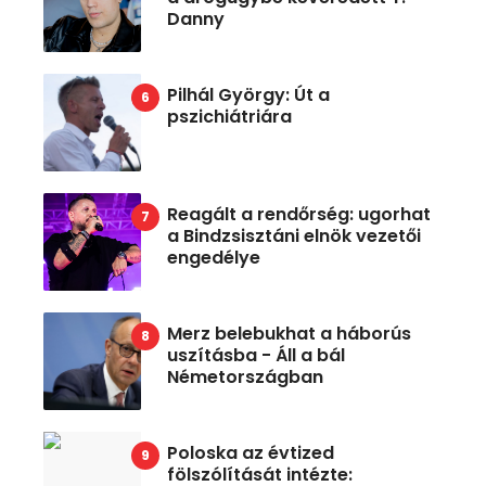
Danny
Pilhál György: Út a
pszichiátriára
Reagált a rendőrség: ugorhat
a Bindzsisztáni elnök vezetői
engedélye
Merz belebukhat a háborús
uszításba - Áll a bál
Németországban
Poloska az évtized
fölszólítását intézte: