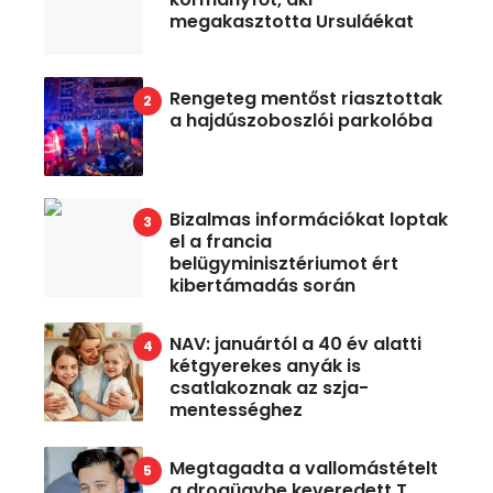
megakasztotta Ursuláékat
Rengeteg mentőst riasztottak
a hajdúszoboszlói parkolóba
Bizalmas információkat loptak
el a francia
belügyminisztériumot ért
kibertámadás során
NAV: januártól a 40 év alatti
kétgyerekes anyák is
csatlakoznak az szja-
mentességhez
Megtagadta a vallomástételt
a drogügybe keveredett T.