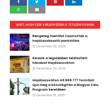
LEHET, HOGY EZEK A BEJEGYZÉSEK IS TETSZENI FOGNAK
Rengeteg mentőst riasztottak a
hajdúszoboszlói parkolóba
December 20, 2025
Keresik a legszebben feldíszített
házakat Hajdúszováton
December 20, 2025
Hajdúszováton 49.969.777 forintból
újul meg a közvilágítás a Magyar Falu
Program keretében
December 19, 2025