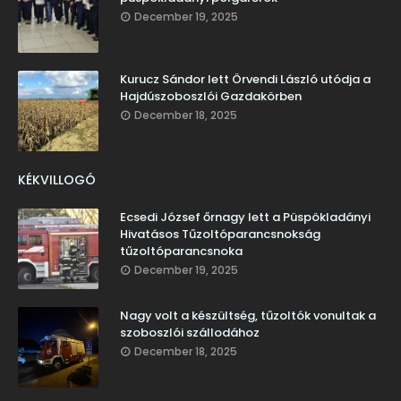
December 19, 2025
Kurucz Sándor lett Örvendi László utódja a
Hajdúszoboszlói Gazdakörben
December 18, 2025
KÉKVILLOGÓ
Ecsedi József őrnagy lett a Püspökladányi
Hivatásos Tűzoltóparancsnokság
tűzoltóparancsnoka
December 19, 2025
Nagy volt a készültség, tűzoltók vonultak a
szoboszlói szállodához
December 18, 2025