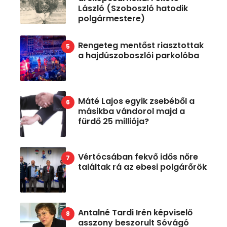
László (Szoboszló hatodik
polgármestere)
Rengeteg mentőst riasztottak
a hajdúszoboszlói parkolóba
Máté Lajos egyik zsebéből a
másikba vándorol majd a
fürdő 25 milliója?
Vértócsában fekvő idős nőre
találtak rá az ebesi polgárőrök
Antalné Tardi Irén képviselő
asszony beszorult Sóvágó