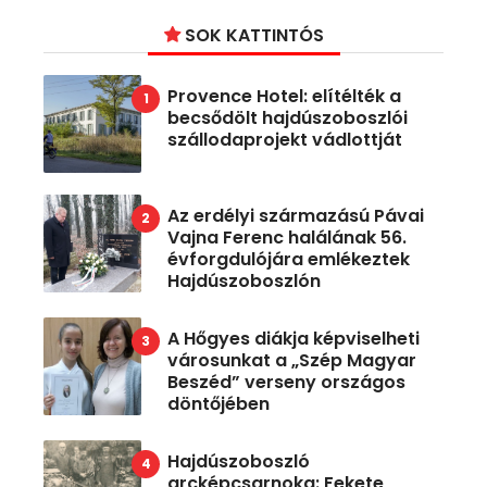
SOK KATTINTÓS
Provence Hotel: elítélték a
becsődölt hajdúszoboszlói
szállodaprojekt vádlottját
Az erdélyi származású Pávai
Vajna Ferenc halálának 56.
évforgdulójára emlékeztek
Hajdúszoboszlón
A Hőgyes diákja képviselheti
városunkat a „Szép Magyar
Beszéd” verseny országos
döntőjében
Hajdúszoboszló
arcképcsarnoka: Fekete