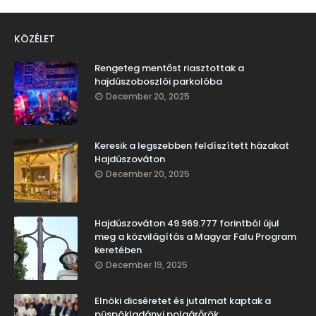
KÖZÉLET
Rengeteg mentőst riasztottak a
hajdúszoboszlói parkolóba
December 20, 2025
Keresik a legszebben feldíszített házakat
Hajdúszováton
December 20, 2025
Hajdúszováton 49.969.777 forintból újul
meg a közvilágítás a Magyar Falu Program
keretében
December 19, 2025
Elnöki dicséretet és jutalmat kaptak a
püspökladányi polgárőrök