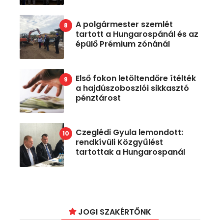
A polgármester szemlét
tartott a Hungarospánál és az
épülő Prémium zónánál
Első fokon letöltendőre ítélték
a hajdúszoboszlói sikkasztó
pénztárost
Czeglédi Gyula lemondott:
rendkívüli Közgyűlést
tartottak a Hungarospanál
JOGI SZAKÉRTŐNK