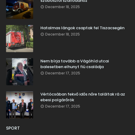
szoboszlói szállodához
December 18, 2025
Hatalmas lángok csaptak fel Tiszacsegén
December 18, 2025
Nem bírja tovább a Vágóhíd utcai
balesetben elhunyt fiú családja
December 17, 2025
Vértócsában fekvő idős nőre találtak rá az
ebesi polgárőrök
December 17, 2025
SPORT