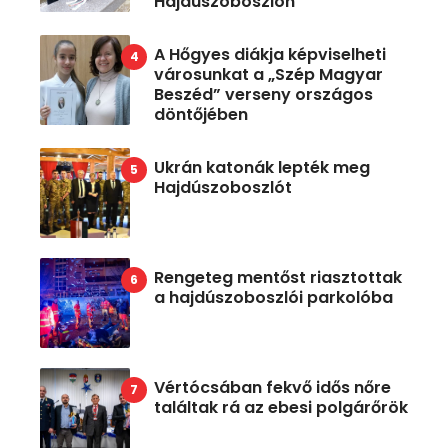
Hajdúszoboszlón
A Hőgyes diákja képviselheti
városunkat a „Szép Magyar
Beszéd” verseny országos
döntőjében
Ukrán katonák lepték meg
Hajdúszoboszlót
Rengeteg mentőst riasztottak
a hajdúszoboszlói parkolóba
Vértócsában fekvő idős nőre
találtak rá az ebesi polgárőrök