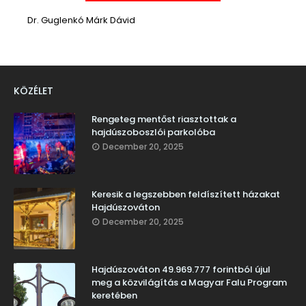
Dr. Guglenkó Márk Dávid
KÖZÉLET
Rengeteg mentőst riasztottak a
hajdúszoboszlói parkolóba
December 20, 2025
Keresik a legszebben feldíszített házakat
Hajdúszováton
December 20, 2025
Hajdúszováton 49.969.777 forintból újul
meg a közvilágítás a Magyar Falu Program
keretében