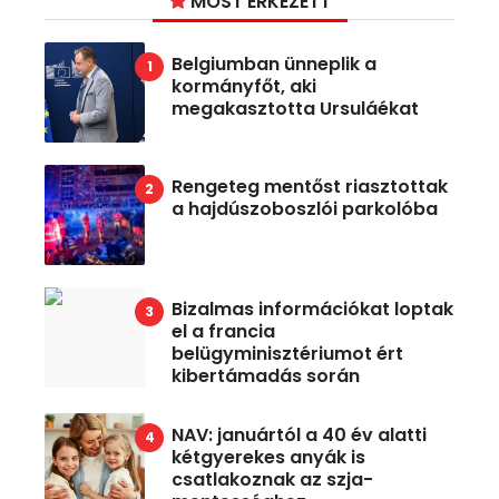
MOST ÉRKEZETT
Belgiumban ünneplik a
kormányfőt, aki
megakasztotta Ursuláékat
Rengeteg mentőst riasztottak
a hajdúszoboszlói parkolóba
Bizalmas információkat loptak
el a francia
belügyminisztériumot ért
kibertámadás során
NAV: januártól a 40 év alatti
kétgyerekes anyák is
csatlakoznak az szja-