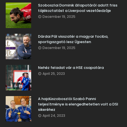
Szoboszlai Dominik állapotáról adott friss
tájékoztatást a Liverpool vezetőedzője
December 19, 2025
Dárdai Pál visszatér a magyar fociba,
sportigazgató lesz Újpesten
December 19, 2025
Nehéz feladat vár a HSE csapatára
April 25, 2023
A hajdúszoboszlói Szabó Panni
teljesítménye is elengedhetetlen volt a DSI
sikeréhez
April 24, 2023