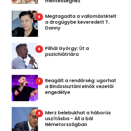
mentességhez
Megtagadta a vallomástételt
a drogügybe keveredett T.
Danny
Pilhál György: Út a
pszichiátriára
Reagált a rendőrség: ugorhat
a Bindzsisztáni elnök vezetői
engedélye
Merz belebukhat a háborús
uszításba - Áll a bál
Németországban