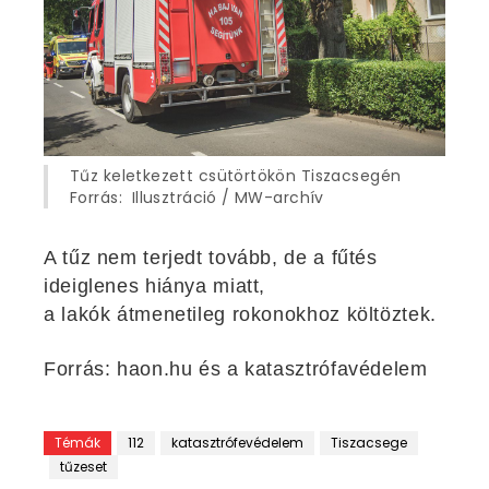
Tűz keletkezett csütörtökön Tiszacsegén
Forrás: Illusztráció / MW-archív
A tűz nem terjedt tovább, de a fűtés
ideiglenes hiánya miatt,
a lakók átmenetileg rokonokhoz költöztek.
Forrás: haon.hu és a katasztrófavédelem
Témák
112
katasztrófevédelem
Tiszacsege
tűzeset