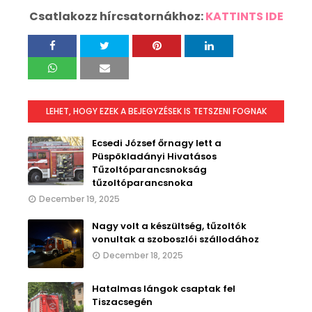
Csatlakozz hírcsatornákhoz:
KATTINTS IDE
LEHET, HOGY EZEK A BEJEGYZÉSEK IS TETSZENI FOGNAK
Ecsedi József őrnagy lett a
Püspökladányi Hivatásos
Tűzoltóparancsnokság
tűzoltóparancsnoka
December 19, 2025
Nagy volt a készültség, tűzoltók
vonultak a szoboszlói szállodához
December 18, 2025
Hatalmas lángok csaptak fel
Tiszacsegén