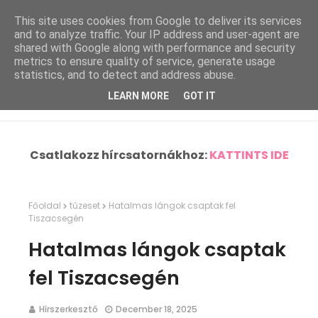
This site uses cookies from Google to deliver its services
and to analyze traffic. Your IP address and user-agent are
shared with Google along with performance and security
metrics to ensure quality of service, generate usage
statistics, and to detect and address abuse.
LEARN MORE
GOT IT
Csatlakozz hírcsatornákhoz:
KATTINTS IDE
Főoldal
tűzeset
Hatalmas lángok csaptak fel
Tiszacsegén
Hatalmas lángok csaptak
fel Tiszacsegén
Hírszerkesztő
December 18, 2025