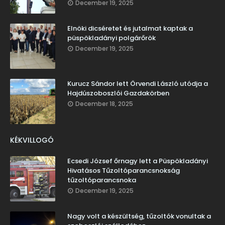
December 19, 2025
Elnöki dicséretet és jutalmat kaptak a
püspökladányi polgárőrök
December 19, 2025
Kurucz Sándor lett Örvendi László utódja a
Hajdúszoboszlói Gazdakörben
December 18, 2025
KÉKVILLOGÓ
Ecsedi József őrnagy lett a Püspökladányi
Hivatásos Tűzoltóparancsnokság
tűzoltóparancsnoka
December 19, 2025
Nagy volt a készültség, tűzoltók vonultak a