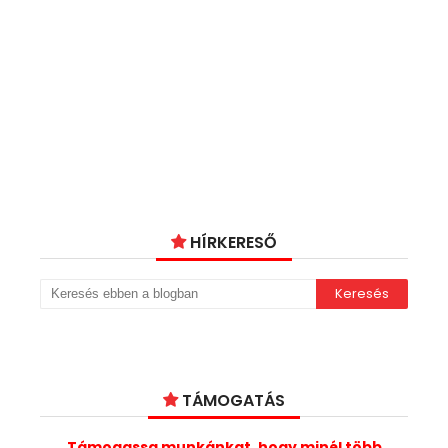
HÍRKERESŐ
TÁMOGATÁS
Támogassa munkánkat, hogy minél több