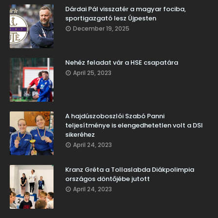
Dárdai Pál visszatér a magyar fociba,
sportigazgató lesz Újpesten
December 19, 2025
Nehéz feladat vár a HSE csapatára
April 25, 2023
A hajdúszoboszlói Szabó Panni
teljesítménye is elengedhetetlen volt a DSI
sikeréhez
April 24, 2023
Kranz Gréta a Tollaslabda Diákpolimpia
országos döntőjébe jutott
April 24, 2023