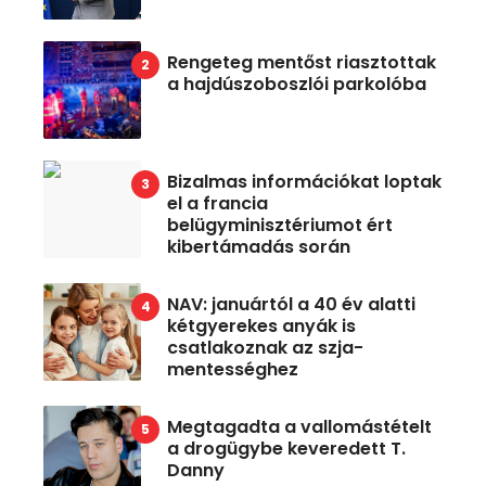
Rengeteg mentőst riasztottak
a hajdúszoboszlói parkolóba
Bizalmas információkat loptak
el a francia
belügyminisztériumot ért
kibertámadás során
NAV: januártól a 40 év alatti
kétgyerekes anyák is
csatlakoznak az szja-
mentességhez
Megtagadta a vallomástételt
a drogügybe keveredett T.
Danny