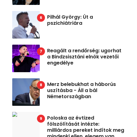
Pilhál György: Út a
pszichiátriára
Reagált a rendőrség: ugorhat
a Bindzsisztáni elnök vezetői
engedélye
Merz belebukhat a háborús
uszításba - Áll a bál
Németországban
Poloska az évtized
fölszólítását intézte:
milliárdos pereket indítok meg
mindenki ellen, elegem van