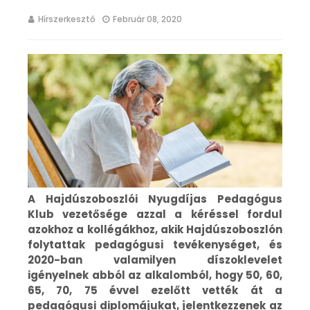
Hírszerkesztő
Február 08, 2020
A Hajdúszoboszlói Nyugdíjas Pedagógus
Klub vezetősége azzal a kéréssel fordul
azokhoz a kollégákhoz, akik Hajdúszoboszlón
folytattak pedagógusi tevékenységet, és
2020-ban valamilyen díszoklevelet
igényelnek abból az alkalomból, hogy 50, 60,
65, 70, 75 évvel ezelőtt vették át a
pedagógusi diplomájukat, jelentkezzenek az