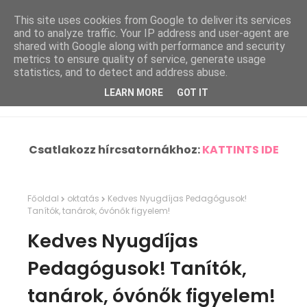
This site uses cookies from Google to deliver its services
and to analyze traffic. Your IP address and user-agent are
shared with Google along with performance and security
metrics to ensure quality of service, generate usage
statistics, and to detect and address abuse.
LEARN MORE
GOT IT
Csatlakozz hírcsatornákhoz:
KATTINTS IDE
Főoldal
oktatás
Kedves Nyugdíjas Pedagógusok!
Tanítók, tanárok, óvónők figyelem!
Kedves Nyugdíjas
Pedagógusok! Tanítók,
tanárok, óvónők figyelem!