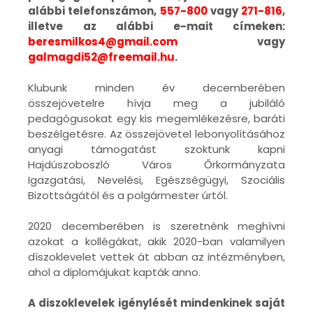
alábbi telefonszámon,
557-800
vagy
271-816
,
illetve az alábbi e-mait címeken:
beresmilkos4@gmail.com
vagy
galmagdi52@freemail.hu
.
Klubunk minden év decemberében
összejövetelre hívja meg a jubiláló
pedagógusokat egy kis megemlékezésre, baráti
beszélgetésre. Az összejövetel lebonyolításához
anyagi támogatást szoktunk kapni
Hajdúszoboszló Város Őrkormányzata
Igazgatási, Nevelési, Egészségügyi, Szociális
Bizottságától és a polgármester úrtól.
2020 decemberében is szeretnénk meghívni
azokat a kollégákat, akik 2020-ban valamilyen
díszoklevelet vettek át abban az intézményben,
ahol a diplomájukat kapták anno.
A diszoklevelek igénylését mindenkinek saját