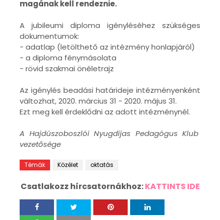
magának kell rendeznie.
A jubileumi diploma igényléséhez szükséges
dokumentumok:
- adatlap (letölthető az intézmény honlapjáról)
- a diploma fénymásolata
- rövid szakmai önéletrajz
Az igénylés beadási határideje intézményenként
változhat, 2020. március 31 - 2020. május 31.
Ezt meg kell érdeklődni az adott intézménynél.
A Hajdúszoboszlói Nyugdíjas Pedagógus Klub
vezetősége
Témák
Közélet
oktatás
Csatlakozz hírcsatornákhoz:
KATTINTS IDE