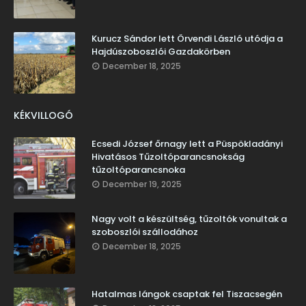
Kurucz Sándor lett Örvendi László utódja a
Hajdúszoboszlói Gazdakörben
December 18, 2025
KÉKVILLOGÓ
Ecsedi József őrnagy lett a Püspökladányi
Hivatásos Tűzoltóparancsnokság
tűzoltóparancsnoka
December 19, 2025
Nagy volt a készültség, tűzoltók vonultak a
szoboszlói szállodához
December 18, 2025
Hatalmas lángok csaptak fel Tiszacsegén