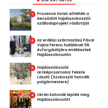
SOK KATTINTÓS
Provence Hotel: elítélték a
becsődölt hajdúszoboszlói
szállodaprojekt vádlottját
Az erdélyi származású Pávai
Vajna Ferenc halálának 56.
évforgdulójára emlékeztek
Hajdúszoboszlón
Hajdúszoboszló
arcképcsarnoka: Fekete
László (Szoboszló hatodik
polgármestere)
Ukrán katonák lepték meg
Hajdúszoboszlót