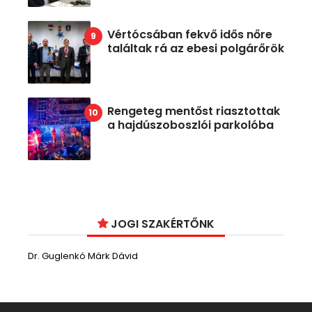
Vértócsában fekvő idős nőre
találtak rá az ebesi polgárőrök
Rengeteg mentőst riasztottak
a hajdúszoboszlói parkolóba
JOGI SZAKÉRTŐNK
Dr. Guglenkó Márk Dávid