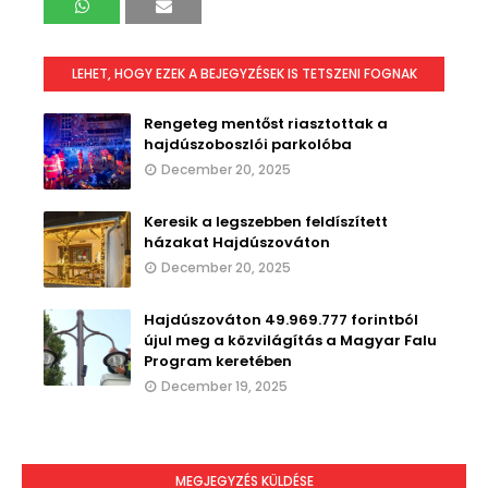
LEHET, HOGY EZEK A BEJEGYZÉSEK IS TETSZENI FOGNAK
Rengeteg mentőst riasztottak a
hajdúszoboszlói parkolóba
December 20, 2025
Keresik a legszebben feldíszített
házakat Hajdúszováton
December 20, 2025
Hajdúszováton 49.969.777 forintból
újul meg a közvilágítás a Magyar Falu
Program keretében
December 19, 2025
MEGJEGYZÉS KÜLDÉSE