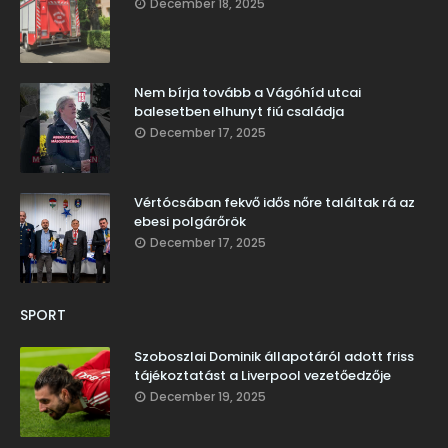
December 18, 2025
Nem bírja tovább a Vágóhíd utcai
balesetben elhunyt fiú családja
December 17, 2025
Vértócsában fekvő idős nőre találtak rá az
ebesi polgárőrök
December 17, 2025
SPORT
Szoboszlai Dominik állapotáról adott friss
tájékoztatást a Liverpool vezetőedzője
December 19, 2025