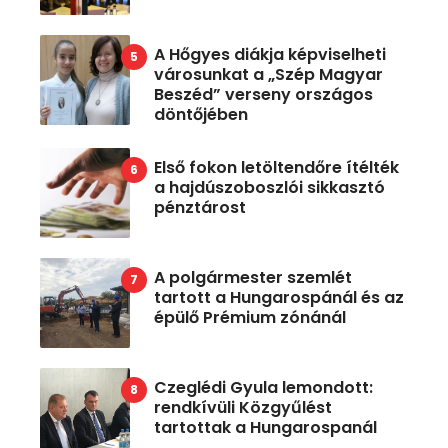
A Hőgyes diákja képviselheti
városunkat a „Szép Magyar
Beszéd” verseny országos
döntőjében
Első fokon letöltendőre ítélték
a hajdúszoboszlói sikkasztó
pénztárost
A polgármester szemlét
tartott a Hungarospánál és az
épülő Prémium zónánál
Czeglédi Gyula lemondott:
rendkívüli Közgyűlést
tartottak a Hungarospanál