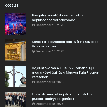
KÖZÉLET
Rengeteg mentőst riasztottak a
hajdúszoboszlói parkolóba
December 20, 2025
Keresik a legszebben feldíszített házakat
Hajdúszováton
December 20, 2025
Hajdúszováton 49.969.777 forintból újul
meg a közvilágítás a Magyar Falu Program
keretében
December 19, 2025
Elnöki dicséretet és jutalmat kaptak a
püspökladányi polgárőrök
December 19, 2025