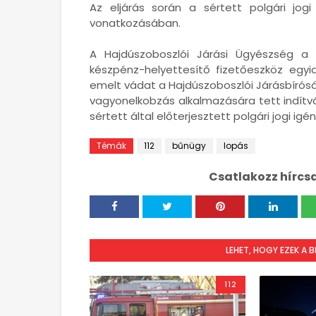
Az eljárás során a sértett polgári jog
vonatkozásában.
A Hajdúszoboszlói Járási Ügyészség a v
készpénz-helyettesítő fizetőeszköz egyi
emelt vádat a Hajdúszoboszlói Járásbírósá
vagyonelkobzás alkalmazására tett indítvá
sértett által előterjesztett polgári jogi igé
Témák
112
bűnügy
lopás
Csatlakozz hírcs
LEHET, HOGY EZEK A 
112