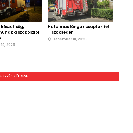
 készültség,
Hatalmas lángok csaptak fel
nultak a szoboszlói
Tiszacsegén
z
December 18, 2025
18, 2025
EGYZÉS KÜLDÉSE