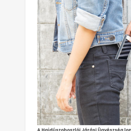
A Hajdúszoboszlói Járási Ügyészség lopá