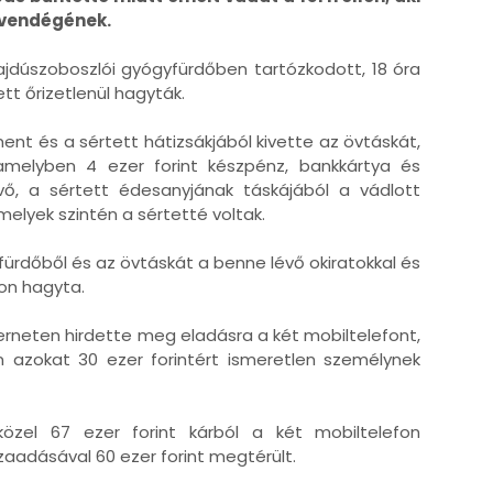
k vendégének.
 hajdúszoboszlói gyógyfürdőben tartózkodott, 18 óra
t őrizetlenül hagyták.
ment és a sértett hátizsákjából kivette az övtáskát,
melyben 4 ezer forint készpénz, bankkártya és
évő, a sértett édesanyjának táskájából a vádlott
 melyek szintén a sértetté voltak.
fürdőből és az övtáskát a benne lévő okiratokkal és
on hagyta.
terneten hirdette meg eladásra a két mobiltelefont,
 azokat 30 ezer forintért ismeretlen személynek
közel 67 ezer forint kárból a két mobiltelefon
szaadásával 60 ezer forint megtérült.