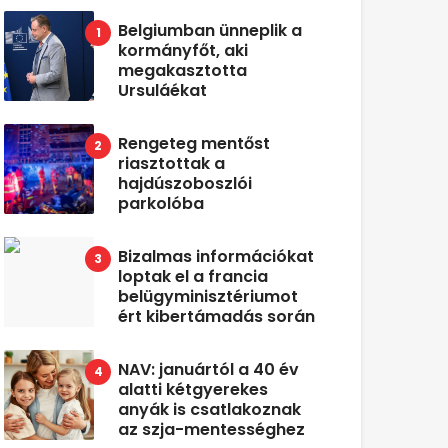
Belgiumban ünneplik a
kormányfőt, aki
megakasztotta
Ursuláékat
Rengeteg mentőst
riasztottak a
hajdúszoboszlói
parkolóba
Bizalmas információkat
loptak el a francia
belügyminisztériumot
ért kibertámadás során
NAV: januártól a 40 év
alatti kétgyerekes
anyák is csatlakoznak
az szja-mentességhez