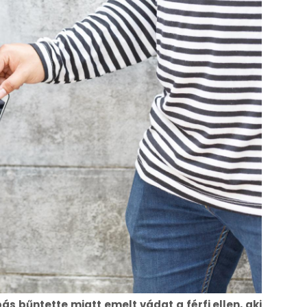
s bűntette miatt emelt vádat a férfi ellen, aki