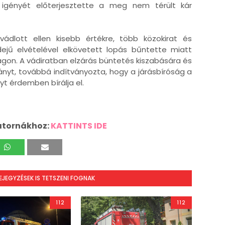
i igényét előterjesztette a meg nem térült kár
ádlott ellen kisebb értékre, több közokirat és
dejű elvételével elkövetett lopás bűntette miatt
gon. A vádiratban elzárás büntetés kiszabására és
nyt, továbbá indítványozta, hogy a járásbíróság a
nyt érdemben bírálja el.
atornákhoz:
KATTINTS IDE
BEJEGYZÉSEK IS TETSZENI FOGNAK
112
112