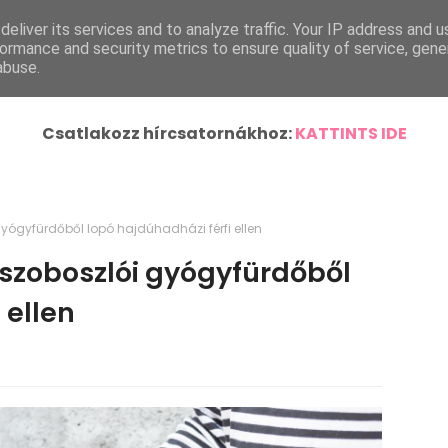
eliver its services and to analyze traffic. Your IP address and 
ímlap
Helyi Hírek
Ország-Világ
Járásunk Híre
ormance and security metrics to ensure quality of service, gen
abuse.
Csatlakozz hírcsatornákhoz:
KATTINTS IDE
yógyfürdőből lopó hajdúhadházi férfi ellen
szoboszlói gyógyfürdőből
 ellen