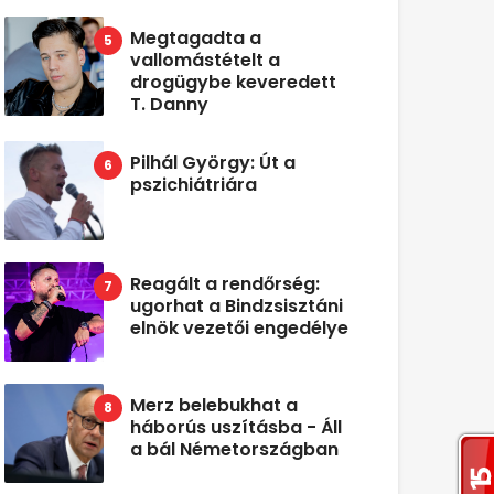
Megtagadta a
vallomástételt a
drogügybe keveredett
T. Danny
Pilhál György: Út a
pszichiátriára
Reagált a rendőrség:
ugorhat a Bindzsisztáni
elnök vezetői engedélye
Merz belebukhat a
háborús uszításba - Áll
a bál Németországban