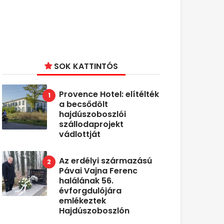
SOK KATTINTÓS
Provence Hotel: elítélték
a becsődölt
hajdúszoboszlói
szállodaprojekt
vádlottját
Az erdélyi származású
Pávai Vajna Ferenc
halálának 56.
évforgdulójára
emlékeztek
Hajdúszoboszlón