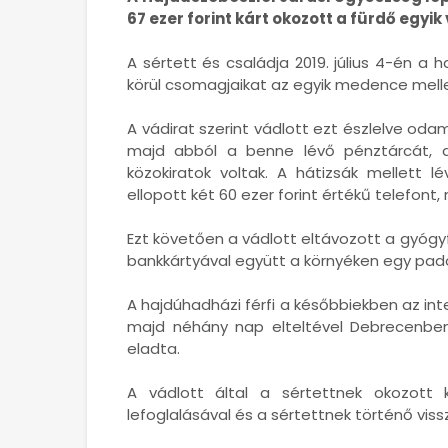
67 ezer forint kárt okozott a fürdő egyi
A sértett és családja 2019. július 4-én a
körül csomagjaikat az egyik medence mellet
A vádirat szerint vádlott ezt észlelve oda
majd abból a benne lévő pénztárcát, a
közokiratok voltak. A hátizsák mellett l
ellopott két 60 ezer forint értékű telefont,
Ezt követően a vádlott eltávozott a gyógy
bankkártyával együtt a környéken egy pad
A hajdúhadházi férfi a későbbiekben az in
majd néhány nap elteltével Debrecenben
eladta.
A vádlott által a sértettnek okozott 
lefoglalásával és a sértettnek történő vis