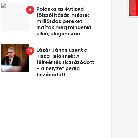
Poloska az évtized
fölszólítását intézte:
milliárdos pereket
indítok meg mindenki
ellen, elegem van
Lázár János üzent a
Tisza-jelöltnek: A
félreértés tisztázódott
– a helyzet pedig
tiszásodott