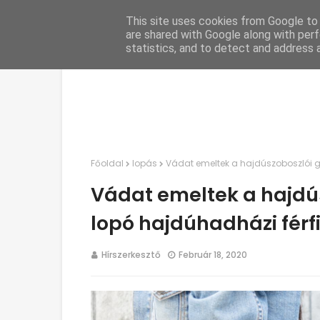
This site uses cookies from Google to d
C
are shared with Google along with perf
statistics, and to detect and address 
Főoldal
lopás
Vádat emeltek a hajdúszoboszlói g
Vádat emeltek a hajdú
lopó hajdúhadházi férfi
Hírszerkesztő
Február 18, 2020