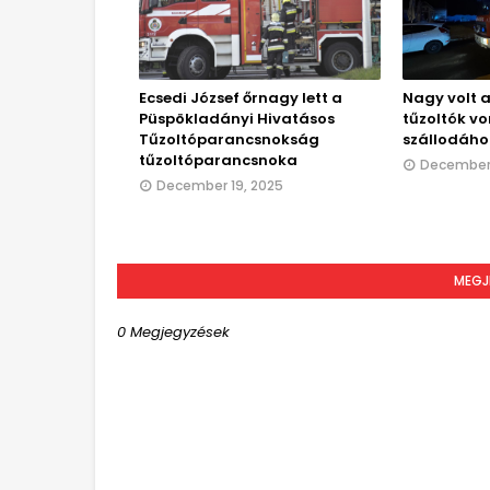
Ecsedi József őrnagy lett a
Nagy volt a
Püspökladányi Hivatásos
tűzoltók vo
Tűzoltóparancsnokság
szállodáho
tűzoltóparancsnoka
December 
December 19, 2025
MEGJ
0 Megjegyzések