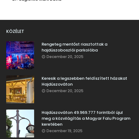
KÖZÉLET
Rengeteg mentőst riasztottak a
hajdúszoboszlói parkolóba
December 20, 2025
Keresik a legszebben feldíszített házakat
Hajdúszováton
December 20, 2025
Hajdúszováton 49.969.777 forintból újul
meg a közvilágítás a Magyar Falu Program
keretében
December 19, 2025