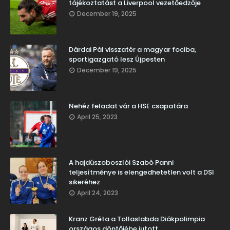
tájékoztatást a Liverpool vezetőedzője
December 19, 2025
Dárdai Pál visszatér a magyar fociba,
sportigazgató lesz Újpesten
December 19, 2025
Nehéz feladat vár a HSE csapatára
April 25, 2023
A hajdúszoboszlói Szabó Panni
teljesítménye is elengedhetetlen volt a DSI
sikeréhez
April 24, 2023
Kranz Gréta a Tollaslabda Diákpolimpia
országos döntőjébe jutott