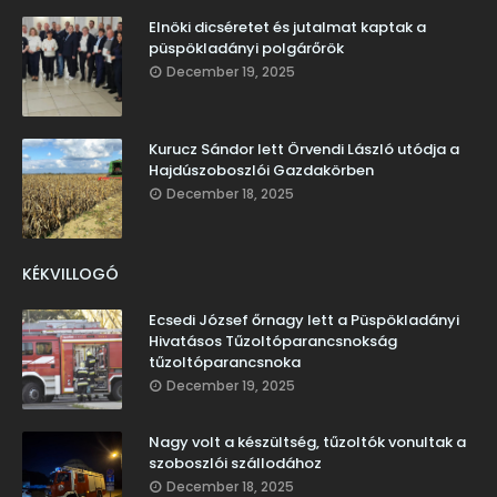
Elnöki dicséretet és jutalmat kaptak a
püspökladányi polgárőrök
December 19, 2025
Kurucz Sándor lett Örvendi László utódja a
Hajdúszoboszlói Gazdakörben
December 18, 2025
KÉKVILLOGÓ
Ecsedi József őrnagy lett a Püspökladányi
Hivatásos Tűzoltóparancsnokság
tűzoltóparancsnoka
December 19, 2025
Nagy volt a készültség, tűzoltók vonultak a
szoboszlói szállodához
December 18, 2025