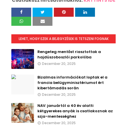
Csatlakozz hírcsatornákhoz:
KATTINTS IDE
LEHET, HOGY EZEK A BEJEGYZÉSEK IS TETSZENI FOGNAK
Rengeteg mentőst riasztottak a
hajdúszoboszlói parkolóba
December 20, 2025
Bizalmas információkat loptak el a
francia belügyminisztériumot ért
kibertámadás során
December 20, 2025
NAV: januártól a 40 év alatti
kétgyerekes anyák is csatlakoznak az
szja-mentességhez
December 20, 2025