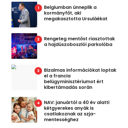
Belgiumban ünneplik a
kormányfőt, aki
megakasztotta Ursuláékat
Rengeteg mentőst riasztottak
a hajdúszoboszlói parkolóba
Bizalmas információkat loptak
el a francia
belügyminisztériumot ért
kibertámadás során
NAV: januártól a 40 év alatti
kétgyerekes anyák is
csatlakoznak az szja-
mentességhez