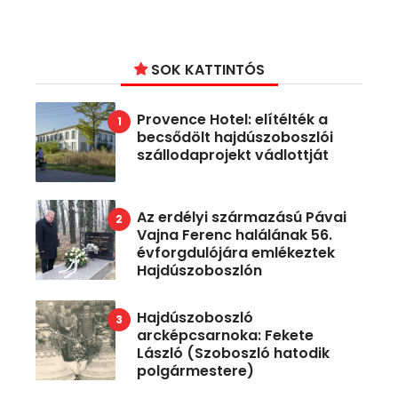
SOK KATTINTÓS
Provence Hotel: elítélték a
becsődölt hajdúszoboszlói
szállodaprojekt vádlottját
Az erdélyi származású Pávai
Vajna Ferenc halálának 56.
évforgdulójára emlékeztek
Hajdúszoboszlón
Hajdúszoboszló
arcképcsarnoka: Fekete
László (Szoboszló hatodik
polgármestere)