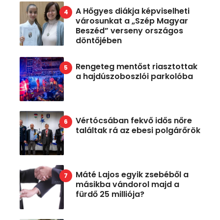
A Hőgyes diákja képviselheti
városunkat a „Szép Magyar
Beszéd” verseny országos
döntőjében
Rengeteg mentőst riasztottak
a hajdúszoboszlói parkolóba
Vértócsában fekvő idős nőre
találtak rá az ebesi polgárőrök
Máté Lajos egyik zsebéből a
másikba vándorol majd a
fürdő 25 milliója?