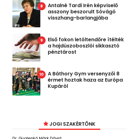
Antalné Tardi Irén képviselő
asszony beszorult Sóvágó
visszhang-barlangjába
Első fokon letöltendőre ítélték
a hajdúszoboszlói sikkasztó
pénztárost
A Báthory Gym versenyzői 8
érmet hoztak haza az Európa
Kupáról
JOGI SZAKÉRTŐNK
Dr. Guglenkó Márk Dávid