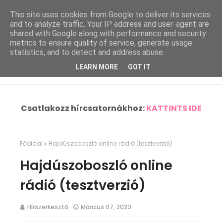
This site uses cookies from Google to deliver its services
and to analyze traffic. Your IP address and user-agent are
shared with Google along with performance and security
metrics to ensure quality of service, generate usage
statistics, and to detect and address abuse.
LEARN MORE
GOT IT
Csatlakozz hírcsatornákhoz:
KATTINTS IDE
Főoldal
Hajdúszoboszló online rádió (tesztverzió)
Hajdúszoboszló online
rádió (tesztverzió)
Hírszerkesztő
Március 07, 2020