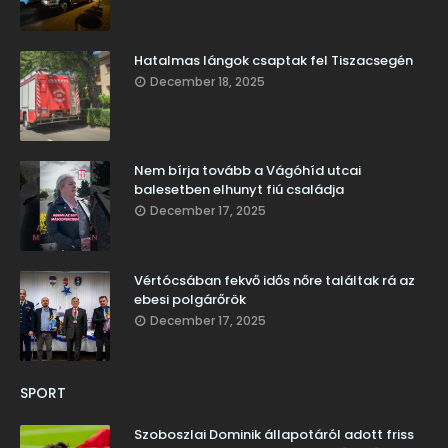
Hatalmas lángok csaptak fel Tiszacsegén
December 18, 2025
Nem bírja tovább a Vágóhíd utcai
balesetben elhunyt fiú családja
December 17, 2025
Vértócsában fekvő idős nőre találtak rá az
ebesi polgárőrök
December 17, 2025
SPORT
Szoboszlai Dominik állapotáról adott friss