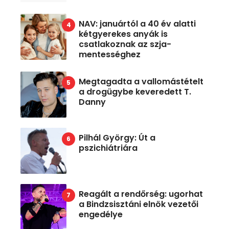
NAV: januártól a 40 év alatti
kétgyerekes anyák is
csatlakoznak az szja-
mentességhez
Megtagadta a vallomástételt
a drogügybe keveredett T.
Danny
Pilhál György: Út a
pszichiátriára
Reagált a rendőrség: ugorhat
a Bindzsisztáni elnök vezetői
engedélye