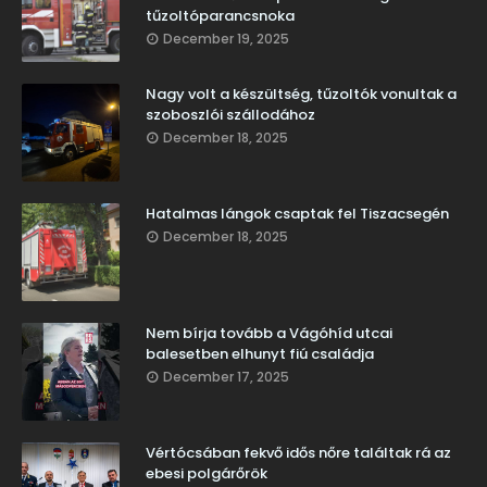
tűzoltóparancsnoka
December 19, 2025
Nagy volt a készültség, tűzoltók vonultak a
szoboszlói szállodához
December 18, 2025
Hatalmas lángok csaptak fel Tiszacsegén
December 18, 2025
Nem bírja tovább a Vágóhíd utcai
balesetben elhunyt fiú családja
December 17, 2025
Vértócsában fekvő idős nőre találtak rá az
ebesi polgárőrök