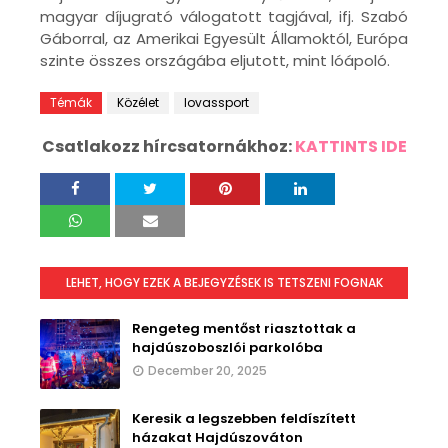
magyar díjugrató válogatott tagjával, ifj. Szabó
Gáborral, az Amerikai Egyesült Államoktól, Európa
szinte összes országába eljutott, mint lóápoló.
Témák
Közélet
lovassport
Csatlakozz hírcsatornákhoz:
KATTINTS IDE
LEHET, HOGY EZEK A BEJEGYZÉSEK IS TETSZENI FOGNAK
Rengeteg mentőst riasztottak a
hajdúszoboszlói parkolóba
December 20, 2025
Keresik a legszebben feldíszített
házakat Hajdúszováton