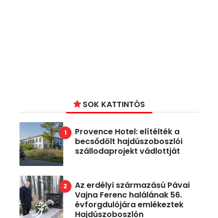
SOK KATTINTÓS
Provence Hotel: elítélték a
becsődölt hajdúszoboszlói
szállodaprojekt vádlottját
Az erdélyi származású Pávai
Vajna Ferenc halálának 56.
évforgdulójára emlékeztek
Hajdúszoboszlón