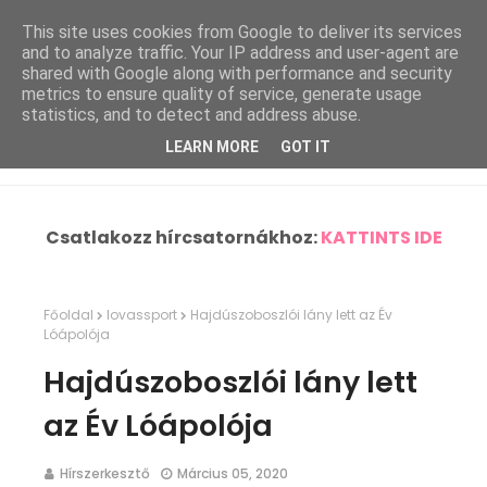
This site uses cookies from Google to deliver its services
and to analyze traffic. Your IP address and user-agent are
shared with Google along with performance and security
metrics to ensure quality of service, generate usage
statistics, and to detect and address abuse.
LEARN MORE
GOT IT
Csatlakozz hírcsatornákhoz:
KATTINTS IDE
Főoldal
lovassport
Hajdúszoboszlói lány lett az Év
Lóápolója
Hajdúszoboszlói lány lett
az Év Lóápolója
Hírszerkesztő
Március 05, 2020