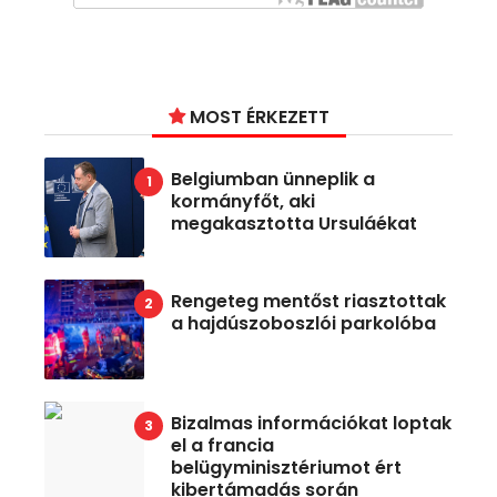
MOST ÉRKEZETT
Belgiumban ünneplik a
kormányfőt, aki
megakasztotta Ursuláékat
Rengeteg mentőst riasztottak
a hajdúszoboszlói parkolóba
Bizalmas információkat loptak
el a francia
belügyminisztériumot ért
kibertámadás során