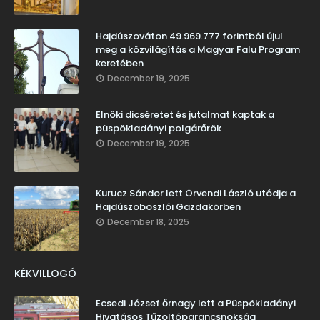
Hajdúszováton 49.969.777 forintból újul
meg a közvilágítás a Magyar Falu Program
keretében
December 19, 2025
Elnöki dicséretet és jutalmat kaptak a
püspökladányi polgárőrök
December 19, 2025
Kurucz Sándor lett Örvendi László utódja a
Hajdúszoboszlói Gazdakörben
December 18, 2025
KÉKVILLOGÓ
Ecsedi József őrnagy lett a Püspökladányi
Hivatásos Tűzoltóparancsnokság