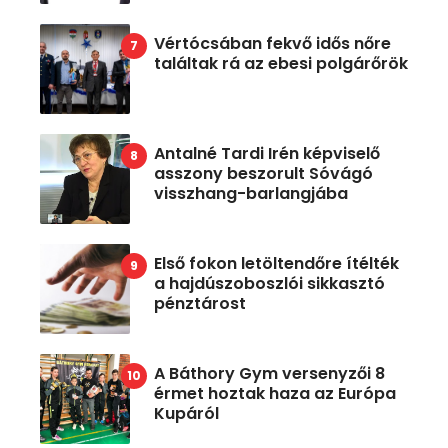
Vértócsában fekvő idős nőre
találtak rá az ebesi polgárőrök
Antalné Tardi Irén képviselő
asszony beszorult Sóvágó
visszhang-barlangjába
Első fokon letöltendőre ítélték
a hajdúszoboszlói sikkasztó
pénztárost
A Báthory Gym versenyzői 8
érmet hoztak haza az Európa
Kupáról