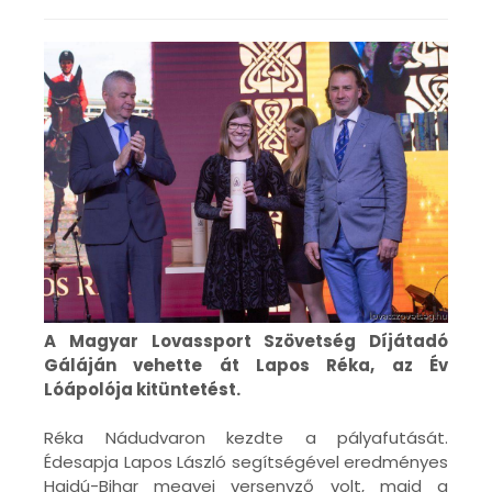
A Magyar Lovassport Szövetség Díjátadó
Gáláján vehette át Lapos Réka, az Év
Lóápolója kitüntetést.
Réka Nádudvaron kezdte a pályafutását.
Édesapja Lapos László segítségével eredményes
Hajdú-Bihar megyei versenyző volt, majd a