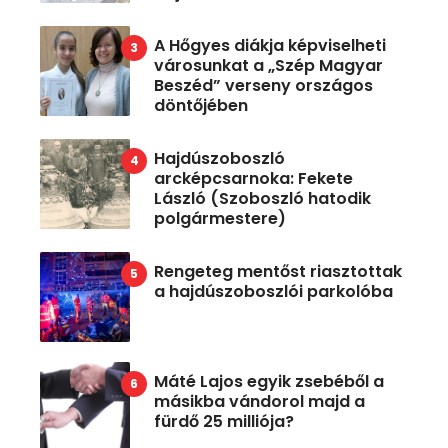
A Hőgyes diákja képviselheti
városunkat a „Szép Magyar
Beszéd” verseny országos
döntőjében
Hajdúszoboszló
arcképcsarnoka: Fekete
László (Szoboszló hatodik
polgármestere)
Rengeteg mentőst riasztottak
a hajdúszoboszlói parkolóba
Máté Lajos egyik zsebéből a
másikba vándorol majd a
fürdő 25 milliója?