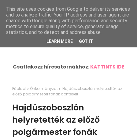
This site uses cookies from Google to deliver its services
and to analyze traffic. Your IP address and user-agent are
shared with Google along with performance and security
metrics to ensure quality of service, generate usage
statistics, and to detect and address abuse.
LEARN MORE
GOT IT
Csatlakozz hírcsatornákhoz:
KATTINTS IDE
Főoldal
Önkormányzat
Hajdúszoboszlón helyretették az
előző polgármester fonák döntéseit
Hajdúszoboszlón
helyretették az előző
polgármester fonák