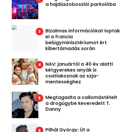
a hajdúszoboszlói parkolóba
Bizalmas információkat loptak
el a francia
belügyminisztériumot ért
kibertámadás során
NAV: januártól a 40 év alatti
kétgyerekes anyák is
csatlakoznak az szja-
mentességhez
Megtagadta a vallomástételt
a drogügybe keveredett T.
Danny
Pilhál György: Út a