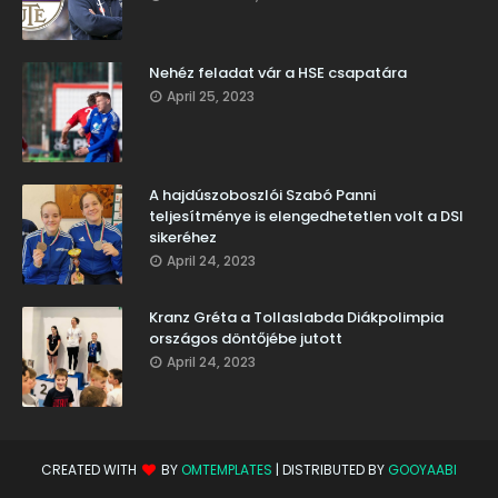
Nehéz feladat vár a HSE csapatára
April 25, 2023
A hajdúszoboszlói Szabó Panni
teljesítménye is elengedhetetlen volt a DSI
sikeréhez
April 24, 2023
Kranz Gréta a Tollaslabda Diákpolimpia
országos döntőjébe jutott
April 24, 2023
CREATED WITH
BY
OMTEMPLATES
| DISTRIBUTED BY
GOOYAABI