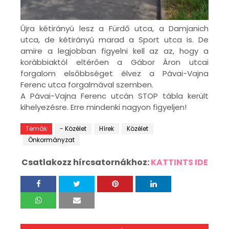
Újra kétirányú lesz a Fürdő utca, a Damjanich
utca, de kétirányú marad a Sport utca is. De
amire a legjobban figyelni kell az az, hogy a
korábbiaktól eltérően a Gábor Áron utcai
forgalom elsőbbséget élvez a Pávai-Vajna
Ferenc utca forgalmával szemben.
A Pávai-Vajna Ferenc utcán STOP tábla került
kihelyezésre. Erre mindenki nagyon figyeljen!
Témák
- Közélet
Hírek
Közélet
Önkormányzat
Csatlakozz hírcsatornákhoz:
KATTINTS IDE