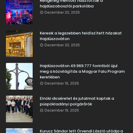
Rengeteg mentőst riasztottak a
hajdúszoboszlói parkolóba
December 20, 2025
Keresik a legszebben feldíszített házakat
Hajdúszováton
December 20, 2025
Hajdúszováton 49.969.777 forintból újul
meg a közvilágítás a Magyar Falu Program
keretében
December 19, 2025
Elnöki dicséretet és jutalmat kaptak a
püspökladányi polgárőrök
December 19, 2025
Kurucz Sándor lett Örvendi László utódja a