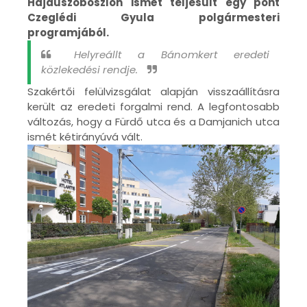
Hajdúszoboszlón ismét teljesült egy pont
Czeglédi Gyula polgármesteri
programjából.
Helyreállt a Bánomkert eredeti
közlekedési rendje.
Szakértői felülvizsgálat alapján visszaállításra
került az eredeti forgalmi rend. A legfontosabb
változás, hogy a Fürdő utca és a Damjanich utca
ismét kétirányúvá vált.