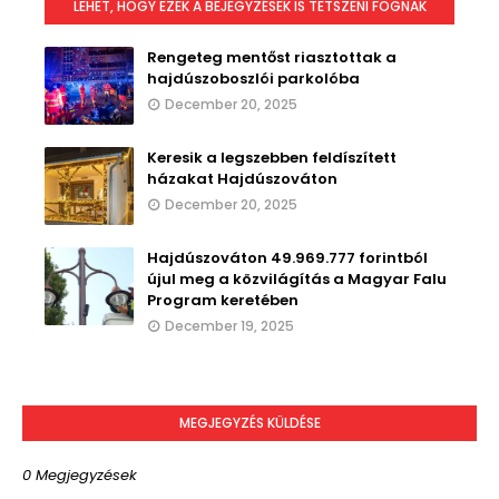
LEHET, HOGY EZEK A BEJEGYZÉSEK IS TETSZENI FOGNAK
Rengeteg mentőst riasztottak a
hajdúszoboszlói parkolóba
December 20, 2025
Keresik a legszebben feldíszített
házakat Hajdúszováton
December 20, 2025
Hajdúszováton 49.969.777 forintból
újul meg a közvilágítás a Magyar Falu
Program keretében
December 19, 2025
MEGJEGYZÉS KÜLDÉSE
0 Megjegyzések