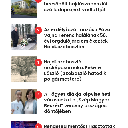
becsődölt hajdúszoboszlói
szállodaprojekt vádlottját
Az erdélyi származású Pávai
Vajna Ferenc halálának 56.
évforgdulójára emlékeztek
Hajdúszoboszlón
Hajdúszoboszló
arcképcsarnoka: Fekete
László (Szoboszló hatodik
polgármestere)
A Hőgyes diákja képviselheti
városunkat a „Szép Magyar
Beszéd” verseny országos
döntőjében
Rengeteg mentőst riasztottak