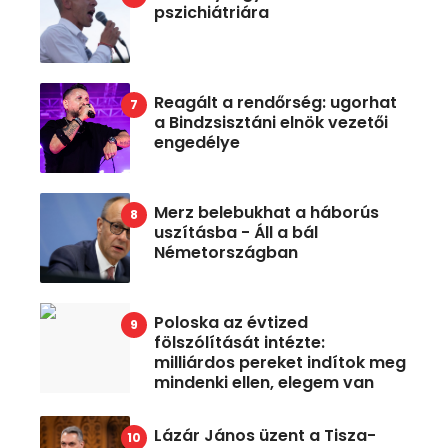
pszichiátriára
Reagált a rendőrség: ugorhat
a Bindzsisztáni elnök vezetői
engedélye
Merz belebukhat a háborús
uszításba - Áll a bál
Németországban
Poloska az évtized
fölszólítását intézte:
milliárdos pereket indítok meg
mindenki ellen, elegem van
Lázár János üzent a Tisza-