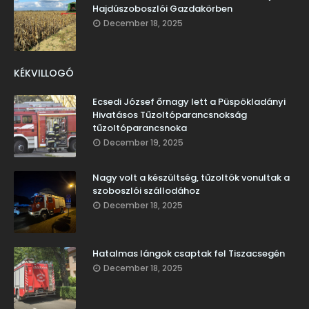
Hajdúszoboszlói Gazdakörben
December 18, 2025
KÉKVILLOGÓ
Ecsedi József őrnagy lett a Püspökladányi
Hivatásos Tűzoltóparancsnokság
tűzoltóparancsnoka
December 19, 2025
Nagy volt a készültség, tűzoltók vonultak a
szoboszlói szállodához
December 18, 2025
Hatalmas lángok csaptak fel Tiszacsegén
December 18, 2025