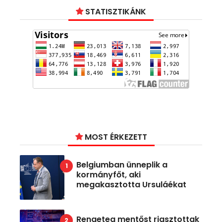
STATISZTIKÁNK
MOST ÉRKEZETT
Belgiumban ünneplik a
kormányfőt, aki
megakasztotta Ursuláékat
Rengeteg mentőst riasztottak