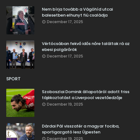
Nem bírja tovább a Vágóhíd utcai
balesetben elhunyt fiú családja
December 17, 2025
Vértócsában fekvő idős nőre találtak rá az
ebesi polgárőrök
December 17, 2025
SPORT
Szoboszlai Dominik állapotáról adott friss
tájékoztatást a Liverpool vezetőedzője
December 19, 2025
Dárdai Pál visszatér a magyar fociba,
sportigazgató lesz Újpesten
December 19, 2025