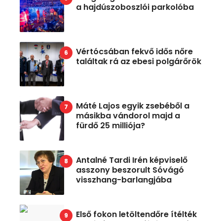
a hajdúszoboszlói parkolóba
Vértócsában fekvő idős nőre
találtak rá az ebesi polgárőrök
Máté Lajos egyik zsebéből a
másikba vándorol majd a
fürdő 25 milliója?
Antalné Tardi Irén képviselő
asszony beszorult Sóvágó
visszhang-barlangjába
Első fokon letöltendőre ítélték