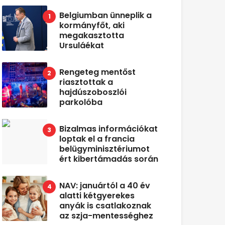
Belgiumban ünneplik a
kormányfőt, aki
megakasztotta
Ursuláékat
Rengeteg mentőst
riasztottak a
hajdúszoboszlói
parkolóba
Bizalmas információkat
loptak el a francia
belügyminisztériumot
ért kibertámadás során
NAV: januártól a 40 év
alatti kétgyerekes
anyák is csatlakoznak
az szja-mentességhez