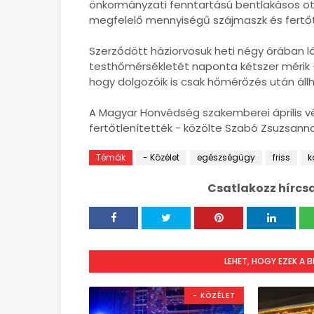
önkormányzati fenntartású bentlakásos ott
megfelelő mennyiségű szájmaszk és fertőt
Szerződött háziorvosuk heti négy órában lá
testhőmérsékletét naponta kétszer mérik
hogy dolgozóik is csak hőmérőzés után ál
A Magyar Honvédség szakemberei április v
fertőtlenítették - közölte Szabó Zsuzsanna
Témák
- Közélet
egészségügy
friss
k
Csatlakozz hírcs
LEHET, HOGY EZEK A 
- KÖZÉLET