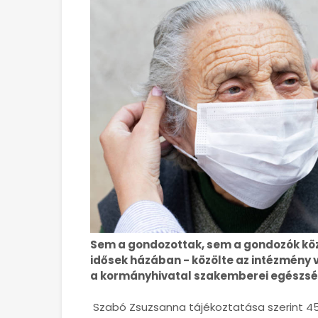
Sem a gondozottak, sem a gondozók köz
idősek házában - közölte az intézmény 
a kormányhivatal szakemberei egészség
Szabó Zsuzsanna tájékoztatása szerint 45