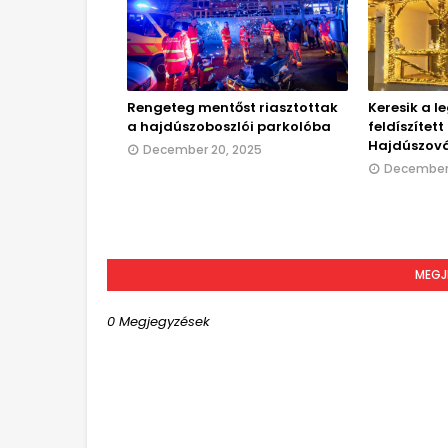
Rengeteg mentőst riasztottak
Keresik a l
a hajdúszoboszlói parkolóba
feldíszítet
Hajdúszov
December 20, 2025
December 
MEGJ
0 Megjegyzések