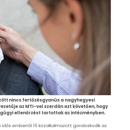
ött nincs fertőzésgyanús a nagyhegyesi
vezetője az MTI-vel szerdán azt követően, hogy
ügyi ellenőrzést tartottak az intézményben.
 idős emberről 15 közalkalmazott gondoskodik az