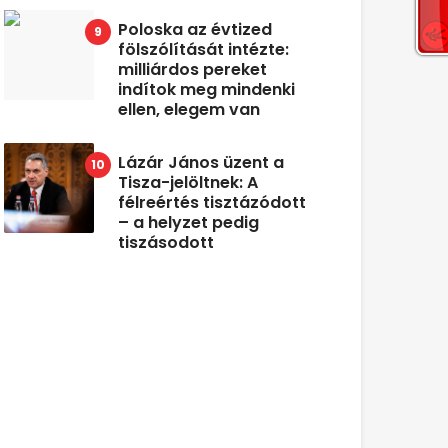
Poloska az évtized
fölszólítását intézte:
milliárdos pereket
indítok meg mindenki
ellen, elegem van
Lázár János üzent a
Tisza-jelöltnek: A
félreértés tisztázódott
– a helyzet pedig
tiszásodott