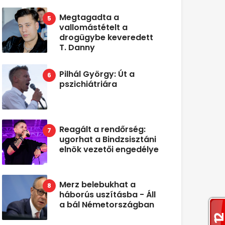
Megtagadta a
vallomástételt a
drogügybe keveredett
T. Danny
Pilhál György: Út a
pszichiátriára
Reagált a rendőrség:
ugorhat a Bindzsisztáni
elnök vezetői engedélye
Merz belebukhat a
háborús uszításba - Áll
a bál Németországban