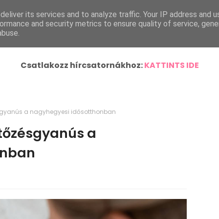
eliver its services and to analyze traffic. Your IP address and 
ímlap
Helyi Hírek
Ország-Világ
Járásunk Híre
ormance and security metrics to ensure quality of service, gen
abuse.
Csatlakozz hírcsatornákhoz:
KATTINTS IDE
ésgyanús a nagyhegyesi idősotthonban
rtőzésgyanús a
onban