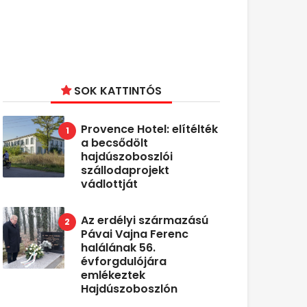
SOK KATTINTÓS
Provence Hotel: elítélték
a becsődölt
hajdúszoboszlói
szállodaprojekt
vádlottját
Az erdélyi származású
Pávai Vajna Ferenc
halálának 56.
évforgdulójára
emlékeztek
Hajdúszoboszlón