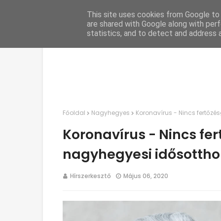
This site uses cookies from Google to d
C
are shared with Google along with perf
statistics, and to detect and address 
Főoldal
Nagyhegyes
Koronavírus - Nincs fertőz
Koronavírus - Nincs fe
nagyhegyesi idősotth
Hírszerkesztő
Május 06, 2020