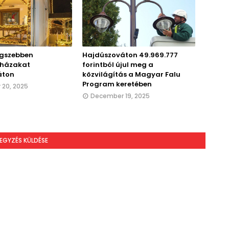
egszebben
Hajdúszováton 49.969.777
t házakat
forintból újul meg a
áton
közvilágítás a Magyar Falu
Program keretében
20, 2025
December 19, 2025
EGYZÉS KÜLDÉSE