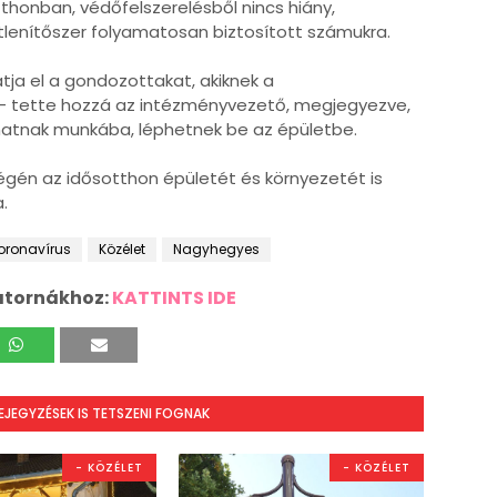
honban, védőfelszerelésből nincs hiány,
lenítőszer folyamatosan biztosított számukra.
tja el a gondozottakat, akiknek a
 - tette hozzá az intézményvezető, megjegyezve,
lhatnak munkába, léphetnek be az épületbe.
égén az idősotthon épületét és környezetét is
.
oronavírus
Közélet
Nagyhegyes
atornákhoz:
KATTINTS IDE
BEJEGYZÉSEK IS TETSZENI FOGNAK
- KÖZÉLET
- KÖZÉLET