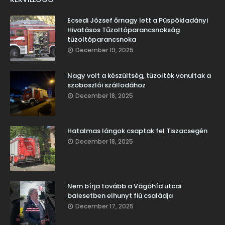
Ecsedi József őrnagy lett a Püspökladányi
Hivatásos Tűzoltóparancsnokság
tűzoltóparancsnoka
December 19, 2025
Nagy volt a készültség, tűzoltók vonultak a
szoboszlói szállodához
December 18, 2025
Hatalmas lángok csaptak fel Tiszacsegén
December 18, 2025
Nem bírja tovább a Vágóhíd utcai
balesetben elhunyt fiú családja
December 17, 2025