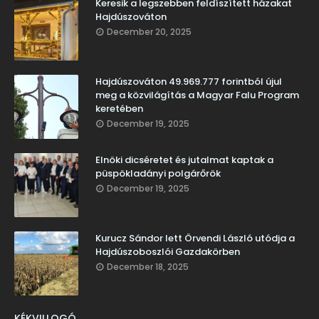
Keresik a legszebben feldíszített házakat
Hajdúszováton
December 20, 2025
Hajdúszováton 49.969.777 forintból újul
meg a közvilágítás a Magyar Falu Program
keretében
December 19, 2025
Elnöki dicséretet és jutalmat kaptak a
püspökladányi polgárőrök
December 19, 2025
Kurucz Sándor lett Örvendi László utódja a
Hajdúszoboszlói Gazdakörben
December 18, 2025
KÉKVILLOGÓ