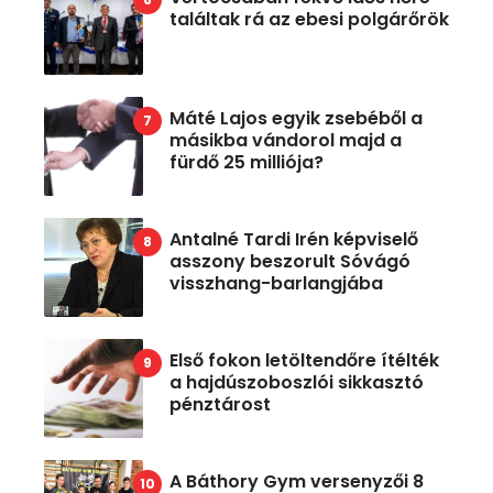
találtak rá az ebesi polgárőrök
Máté Lajos egyik zsebéből a
másikba vándorol majd a
fürdő 25 milliója?
Antalné Tardi Irén képviselő
asszony beszorult Sóvágó
visszhang-barlangjába
Első fokon letöltendőre ítélték
a hajdúszoboszlói sikkasztó
pénztárost
A Báthory Gym versenyzői 8