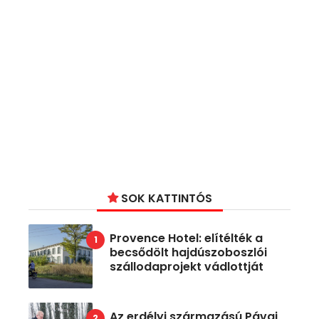
SOK KATTINTÓS
Provence Hotel: elítélték a
becsődölt hajdúszoboszlói
szállodaprojekt vádlottját
Az erdélyi származású Pávai