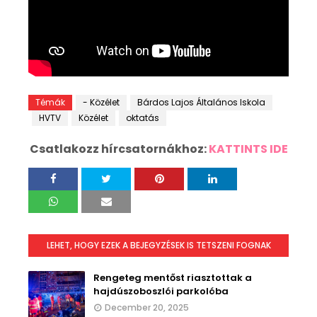
Témák
- Közélet
Bárdos Lajos Általános Iskola
HVTV
Közélet
oktatás
Csatlakozz hírcsatornákhoz:
KATTINTS IDE
LEHET, HOGY EZEK A BEJEGYZÉSEK IS TETSZENI FOGNAK
Rengeteg mentőst riasztottak a
hajdúszoboszlói parkolóba
December 20, 2025