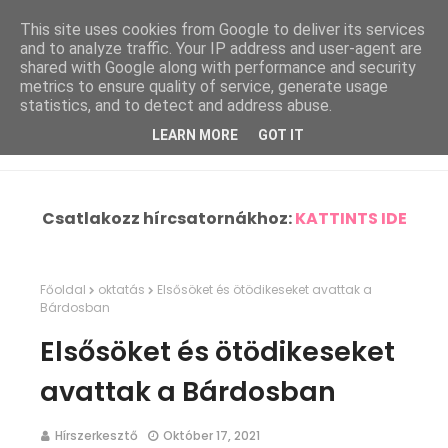
This site uses cookies from Google to deliver its services
and to analyze traffic. Your IP address and user-agent are
shared with Google along with performance and security
metrics to ensure quality of service, generate usage
statistics, and to detect and address abuse.
LEARN MORE
GOT IT
Csatlakozz hírcsatornákhoz:
KATTINTS IDE
Főoldal
oktatás
Elsősöket és ötödikeseket avattak a
Bárdosban
Elsősöket és ötödikeseket
avattak a Bárdosban
Hírszerkesztő
Október 17, 2021