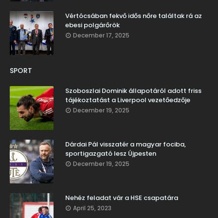
Vértócsában fekvő idős nőre találtak rá az
ebesi polgárőrök
December 17, 2025
SPORT
Szoboszlai Dominik állapotáról adott friss
tájékoztatást a Liverpool vezetőedzője
December 19, 2025
Dárdai Pál visszatér a magyar fociba,
sportigazgató lesz Újpesten
December 19, 2025
Nehéz feladat vár a HSE csapatára
April 25, 2023