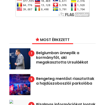
MOST ÉRKEZETT
Belgiumban ünneplik a
kormányfőt, aki
megakasztotta Ursuláékat
Rengeteg mentőst riasztottak
a hajdúszoboszlói parkolóba
Bizalmas információkat loptak