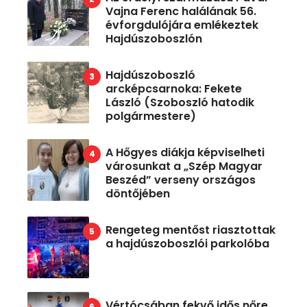
Vajna Ferenc halálának 56.
évforgdulójára emlékeztek
Hajdúszoboszlón
Hajdúszoboszló
arcképcsarnoka: Fekete
László (Szoboszló hatodik
polgármestere)
A Hőgyes diákja képviselheti
városunkat a „Szép Magyar
Beszéd” verseny országos
döntőjében
Rengeteg mentőst riasztottak
a hajdúszoboszlói parkolóba
Vértócsában fekvő idős nőre