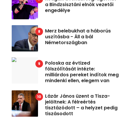
a Bindzsisztáni elnök vezetői
engedélye
Merz belebukhat a háborús
uszításba - Áll a bál
Németországban
Poloska az évtized
fölszólítását intézte:
milliárdos pereket indítok meg
mindenki ellen, elegem van
Lázár János üzent a Tisza-
jelöltnek: A félreértés
tisztázódott – a helyzet pedig
tiszásodott