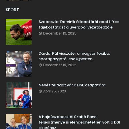
SPORT
Szoboszlai Dominik állapotáról adott friss
tájékoztatást a Liverpool vezetőedzője
December 19, 2025
Dárdai Pál visszatér a magyar fociba,
sportigazgató lesz Újpesten
December 19, 2025
Nehéz feladat vár a HSE csapatára
April 25, 2023
A hajdúszoboszlói Szabó Panni
teljesítménye is elengedhetetlen volt a DSI
sikeréhez