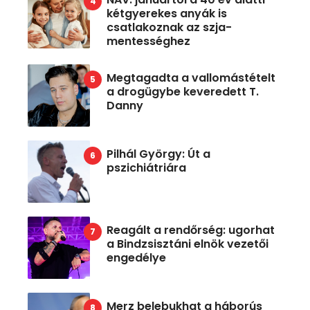
kétgyerekes anyák is
csatlakoznak az szja-
mentességhez
Megtagadta a vallomástételt
a drogügybe keveredett T.
Danny
Pilhál György: Út a
pszichiátriára
Reagált a rendőrség: ugorhat
a Bindzsisztáni elnök vezetői
engedélye
Merz belebukhat a háborús