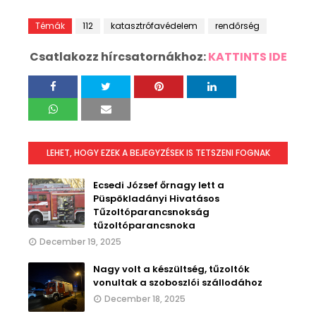
Témák
112
katasztrófavédelem
rendőrség
Csatlakozz hírcsatornákhoz:
KATTINTS IDE
LEHET, HOGY EZEK A BEJEGYZÉSEK IS TETSZENI FOGNAK
Ecsedi József őrnagy lett a
Püspökladányi Hivatásos
Tűzoltóparancsnokság
tűzoltóparancsnoka
December 19, 2025
Nagy volt a készültség, tűzoltók
vonultak a szoboszlói szállodához
December 18, 2025