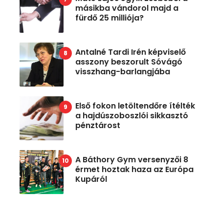
másikba vándorol majd a
fürdő 25 milliója?
Antalné Tardi Irén képviselő
asszony beszorult Sóvágó
visszhang-barlangjába
Első fokon letöltendőre ítélték
a hajdúszoboszlói sikkasztó
pénztárost
A Báthory Gym versenyzői 8
érmet hoztak haza az Európa
Kupáról