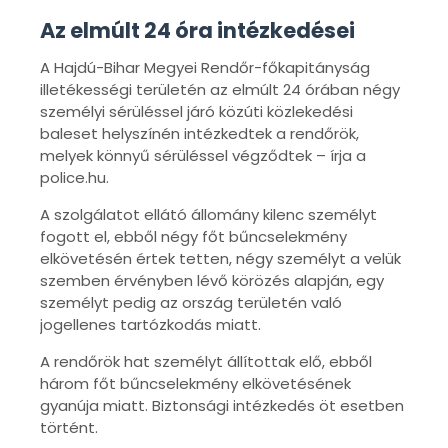
Az elmúlt 24 óra intézkedései
A Hajdú-Bihar Megyei Rendőr-főkapitányság
illetékességi területén az elmúlt 24 órában négy
személyi sérüléssel járó közúti közlekedési
baleset helyszínén intézkedtek a rendőrök,
melyek könnyű sérüléssel végződtek – írja a
police.hu.
A szolgálatot ellátó állomány kilenc személyt
fogott el, ebből négy főt bűncselekmény
elkövetésén értek tetten, négy személyt a velük
szemben érvényben lévő körözés alapján, egy
személyt pedig az ország területén való
jogellenes tartózkodás miatt.
A rendőrök hat személyt állítottak elő, ebből
három főt bűncselekmény elkövetésének
gyanúja miatt. Biztonsági intézkedés öt esetben
történt.