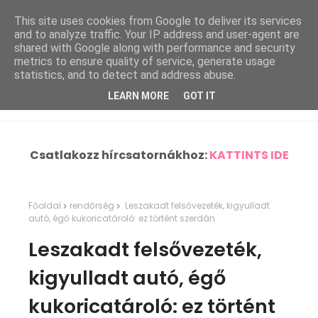
This site uses cookies from Google to deliver its services
and to analyze traffic. Your IP address and user-agent are
shared with Google along with performance and security
metrics to ensure quality of service, generate usage
statistics, and to detect and address abuse.
LEARN MORE
GOT IT
Csatlakozz hírcsatornákhoz:
KATTINTS IDE
Főoldal
rendőrség
Leszakadt felsővezeték, kigyulladt
autó, égő kukoricatároló: ez történt szerdán
Leszakadt felsővezeték,
kigyulladt autó, égő
kukoricatároló: ez történt