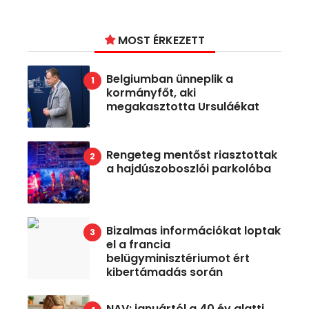
MOST ÉRKEZETT
Belgiumban ünneplik a
kormányfőt, aki
megakasztotta Ursuláékat
Rengeteg mentőst riasztottak
a hajdúszoboszlói parkolóba
Bizalmas információkat loptak
el a francia
belügyminisztériumot ért
kibertámadás során
NAV: januártól a 40 év alatti