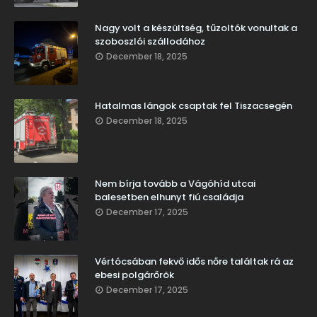
Nagy volt a készültség, tűzoltók vonultak a
szoboszlói szállodához
December 18, 2025
Hatalmas lángok csaptak fel Tiszacsegén
December 18, 2025
Nem bírja tovább a Vágóhíd utcai
balesetben elhunyt fiú családja
December 17, 2025
Vértócsában fekvő idős nőre találtak rá az
ebesi polgárőrök
December 17, 2025