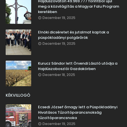
Hajdúszováton 49.969.777 forintból újul
meg a közvilágítás a Magyar Falu Program
keretében
December 19, 2025
Elnöki dicséretet és jutalmat kaptak a
püspökladányi polgárőrök
December 19, 2025
Kurucz Sándor lett Örvendi László utódja a
Hajdúszoboszlói Gazdakörben
December 18, 2025
KÉKVILLOGÓ
Ecsedi József őrnagy lett a Püspökladányi
Hivatásos Tűzoltóparancsnokság
tűzoltóparancsnoka
December 19, 2025