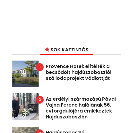
SOK KATTINTÓS
Provence Hotel: elítélték a
becsődölt hajdúszoboszlói
szállodaprojekt vádlottját
Az erdélyi származású Pávai
Vajna Ferenc halálának 56.
évforgdulójára emlékeztek
Hajdúszoboszlón
Hajdúszoboszló