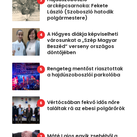
arcképcsarnoka: Fekete
László (Szoboszló hatodik
polgármestere)
A Hőgyes diákja képviselheti
városunkat a „Szép Magyar
Beszéd” verseny országos
döntőjében
Rengeteg mentőst riasztottak
a hajdúszoboszlói parkolóba
Vértócsában fekvő idős nőre
találtak rá az ebesi polgárőrök
Máté Lajos egyik zsebéből a