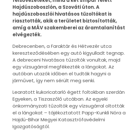
felsővezetéket, mind a két sínpár felett
Hajdúszoboszlón, a Szováti úton. A
hajdúszoboszlói hivatásos tűzoltókat is
riasztották, akik a területet biztosították,
amíg a MÁV szakemberei az áramtalanítást
elvégezték.
Debrecenben, a Faraktár és Hétvezér utca
kereszteződésében egy autó kigyulladt tegnap.
A debreceni hivatásos tűzoltók vonultak, majd
egy vízsugárral megfékezték a lángokat. Az
autóban utazók időben el tudták hagyni a
járművet, így nem sérült meg senki.
Learatott kukoricatarló égett foltokban szerdán
Egyeken, a Tiszaszőlő utcában. Az egyeki
önkormányzati tűzoltók egy vízsugárral oltották
el a lángokat – tájékoztatott Papp-Kunkli Nóra a
Hajdú-Bihar Megyei Katasztrófavédelmi
Igazgatóságtól.