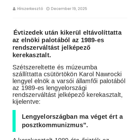
Hírszerkesztő
December 19, 2025
Évtizedek után kikerül eltávolíttatta
az elnöki palotából az 1989-es
rendszerváltást jelképező
kerekasztalt.
Szétszereltette és múzeumba
szállíttatta csütörtökön Karol Nawrocki
lengyel elnök a varsói államfői palotából
az 1989-es lengyelországi
rendszerváltást jelképező kerekasztalt,
kijelentve:
Lengyelországban ma véget ért a
posztkommunizmus”.