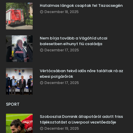
Hatalmas lángok csaptak fel Tiszacsegén
December 18, 2025
Nem bírja tovább a Vágóhíd utcai
balesetben elhunyt fiú családja
December 17, 2025
Vértócsában fekvő idős nőre találtak rá az
ebesi polgárőrök
December 17, 2025
SPORT
Szoboszlai Dominik állapotáról adott friss
tájékoztatást a Liverpool vezetőedzője
December 19, 2025