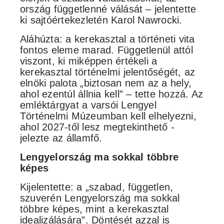
ország függetlenné válását – jelentette
ki sajtóértekezletén Karol Nawrocki.
Aláhúzta: a kerekasztal a történeti vita
fontos eleme marad. Függetlenül attól
viszont, ki miképpen értékeli a
kerekasztal történelmi jelentőségét, az
elnöki palota „biztosan nem az a hely,
ahol ezentúl állnia kell” – tette hozzá. Az
emléktárgyat a varsói Lengyel
Történelmi Múzeumban kell elhelyezni,
ahol 2027-től lesz megtekinthető -
jelezte az államfő.
Lengyelország ma sokkal többre
képes
Kijelentette: a „szabad, független,
szuverén Lengyelország ma sokkal
többre képes, mint a kerekasztal
idealizálására”. Döntését azzal is