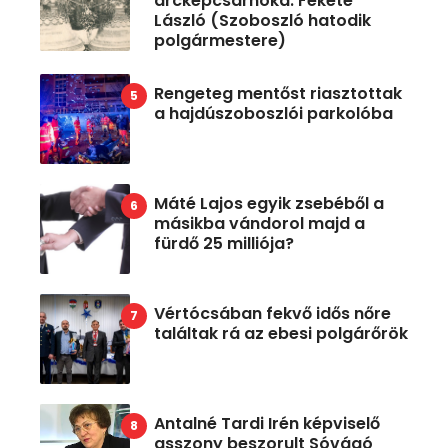
arcképcsarnoka: Fekete
László (Szoboszló hatodik
polgármestere)
Rengeteg mentőst riasztottak
a hajdúszoboszlói parkolóba
Máté Lajos egyik zsebéből a
másikba vándorol majd a
fürdő 25 milliója?
Vértócsában fekvő idős nőre
találtak rá az ebesi polgárőrök
Antalné Tardi Irén képviselő
asszony beszorult Sóvágó