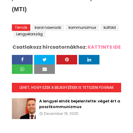
(MTI)
Témák
karol nawrocki
kommunizmus
külföld
Lengyelország
Csatlakozz hírcsatornákhoz:
KATTINTS IDE
LEHET, HOGY EZEK A BEJEGYZÉSEK IS TETSZENI FOGNAK
A lengyel elnök bejelentette: véget ért a
posztkommunizmus
December 19, 2025