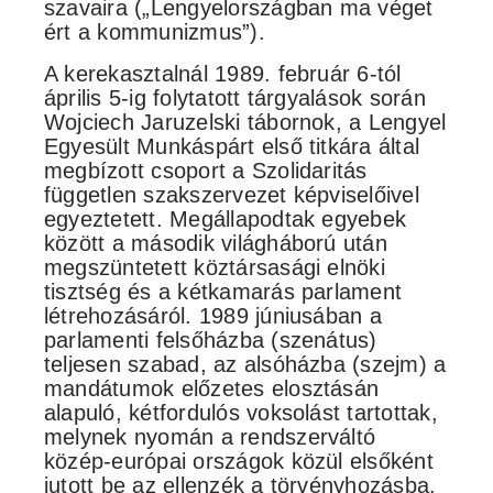
szavaira („Lengyelországban ma véget
ért a kommunizmus”).
A kerekasztalnál 1989. február 6-tól
április 5-ig folytatott tárgyalások során
Wojciech Jaruzelski tábornok, a Lengyel
Egyesült Munkáspárt első titkára által
megbízott csoport a Szolidaritás
független szakszervezet képviselőivel
egyeztetett. Megállapodtak egyebek
között a második világháború után
megszüntetett köztársasági elnöki
tisztség és a kétkamarás parlament
létrehozásáról. 1989 júniusában a
parlamenti felsőházba (szenátus)
teljesen szabad, az alsóházba (szejm) a
mandátumok előzetes elosztásán
alapuló, kétfordulós voksolást tartottak,
melynek nyomán a rendszerváltó
közép-európai országok közül elsőként
jutott be az ellenzék a törvényhozásba.