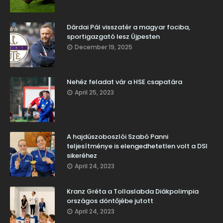
Dárdai Pál visszatér a magyar fociba,
sportigazgató lesz Újpesten
December 19, 2025
Nehéz feladat vár a HSE csapatára
April 25, 2023
A hajdúszoboszlói Szabó Panni
teljesítménye is elengedhetetlen volt a DSI
sikeréhez
April 24, 2023
Kranz Gréta a Tollaslabda Diákpolimpia
országos döntőjébe jutott
April 24, 2023