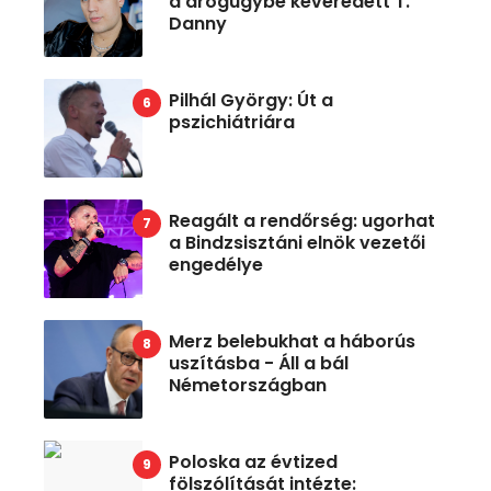
a drogügybe keveredett T.
Danny
Pilhál György: Út a
pszichiátriára
Reagált a rendőrség: ugorhat
a Bindzsisztáni elnök vezetői
engedélye
Merz belebukhat a háborús
uszításba - Áll a bál
Németországban
Poloska az évtized
fölszólítását intézte: