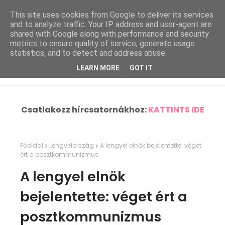
This site uses cookies from Google to deliver its services
and to analyze traffic. Your IP address and user-agent are
shared with Google along with performance and security
metrics to ensure quality of service, generate usage
statistics, and to detect and address abuse.
LEARN MORE
GOT IT
Csatlakozz hírcsatornákhoz:
KATTINTS IDE
Főoldal
Lengyelország
A lengyel elnök bejelentette: véget
ért a posztkommunizmus
A lengyel elnök
bejelentette: véget ért a
posztkommunizmus