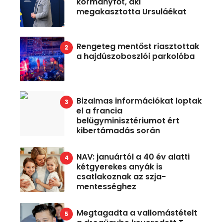
kormányfőt, aki
megakasztotta Ursuláékat
Rengeteg mentőst riasztottak
a hajdúszoboszlói parkolóba
Bizalmas információkat loptak
el a francia
belügyminisztériumot ért
kibertámadás során
NAV: januártól a 40 év alatti
kétgyerekes anyák is
csatlakoznak az szja-
mentességhez
Megtagadta a vallomástételt