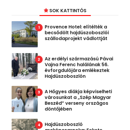
SOK KATTINTÓS
Provence Hotel: elítélték a
becsődölt hajdúszoboszlói
szállodaprojekt vádlottját
Az erdélyi származású Pávai
Vajna Ferenc halálának 56.
évforgdulójára emlékeztek
Hajdúszoboszlón
A Hőgyes diákja képviselheti
városunkat a „Szép Magyar
Beszéd” verseny országos
döntőjében
Hajdúszoboszló