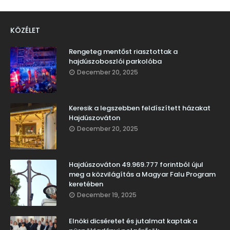
KÖZÉLET
Rengeteg mentőst riasztottak a
hajdúszoboszlói parkolóba
December 20, 2025
Keresik a legszebben feldíszített házakat
Hajdúszováton
December 20, 2025
Hajdúszováton 49.969.777 forintból újul
meg a közvilágítás a Magyar Falu Program
keretében
December 19, 2025
Elnöki dicséretet és jutalmat kaptak a