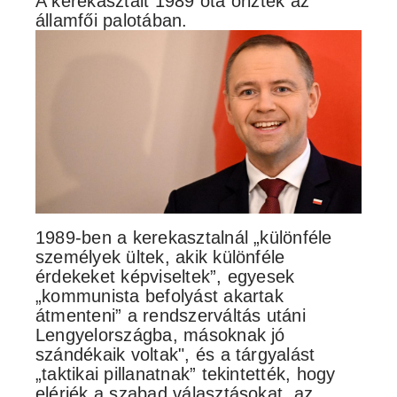
A kerekasztalt 1989 óta őrizték az
államfői palotában.
1989-ben a kerekasztalnál „különféle
személyek ültek, akik különféle
érdekeket képviseltek”, egyesek
„kommunista befolyást akartak
átmenteni” a rendszerváltás utáni
Lengyelországba, másoknak jó
szándékaik voltak", és a tárgyalást
„taktikai pillanatnak” tekintették, hogy
elérjék a szabad választásokat, az