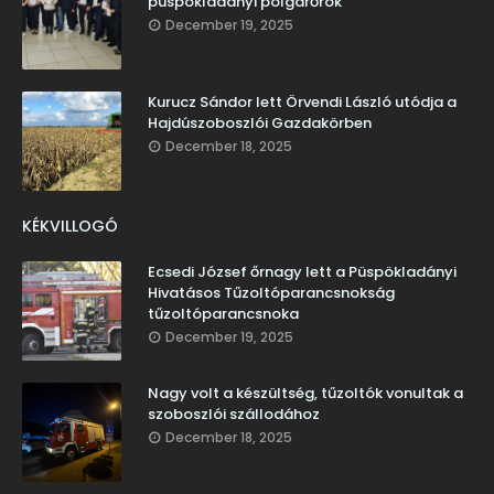
püspökladányi polgárőrök
December 19, 2025
Kurucz Sándor lett Örvendi László utódja a
Hajdúszoboszlói Gazdakörben
December 18, 2025
KÉKVILLOGÓ
Ecsedi József őrnagy lett a Püspökladányi
Hivatásos Tűzoltóparancsnokság
tűzoltóparancsnoka
December 19, 2025
Nagy volt a készültség, tűzoltók vonultak a
szoboszlói szállodához
December 18, 2025