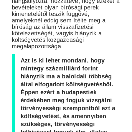
hangsúlyozta, hozzátéve, hogy ezeket a
bevételeket olyan bírósági perek
kimenetelétől teszik függővé,
amelyeknél eddig sem ítélte meg a
bíróság az állam visszafizetési
kötelezettségét, vagyis hiányzik a
költségvetés közgazdasági
megalapozottsága.
Azt is ki lehet mondani, hogy
mintegy százmilliárd forint
hiányzik ma a baloldali többség
által elfogadott költségvetésből.
Éppen ezért a budapestiek
érdekében meg fogjuk vizsgálni
törvényességi szempontból ezt a
költségvetést, és amennyiben
szükséges, törvényességi