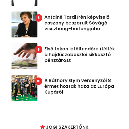
Antalné Tardi Irén képviselő
asszony beszorult Sóvágó
visszhang-barlangjába
Első fokon letöltendőre ítélték
a hajdúszoboszlói sikkasztó
pénztárost
A Báthory Gym versenyzői 8
érmet hoztak haza az Európa
Kupáról
JOGI SZAKÉRTŐNK