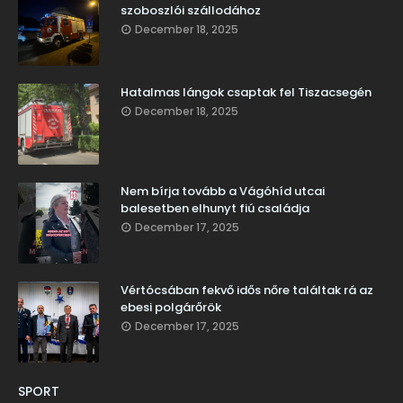
szoboszlói szállodához
December 18, 2025
Hatalmas lángok csaptak fel Tiszacsegén
December 18, 2025
Nem bírja tovább a Vágóhíd utcai
balesetben elhunyt fiú családja
December 17, 2025
Vértócsában fekvő idős nőre találtak rá az
ebesi polgárőrök
December 17, 2025
SPORT