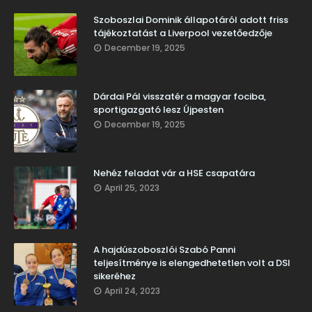
Szoboszlai Dominik állapotáról adott friss
tájékoztatást a Liverpool vezetőedzője
December 19, 2025
Dárdai Pál visszatér a magyar fociba,
sportigazgató lesz Újpesten
December 19, 2025
Nehéz feladat vár a HSE csapatára
April 25, 2023
A hajdúszoboszlói Szabó Panni
teljesítménye is elengedhetetlen volt a DSI
sikeréhez
April 24, 2023