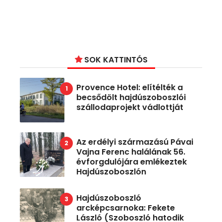
SOK KATTINTÓS
Provence Hotel: elítélték a
becsődölt hajdúszoboszlói
szállodaprojekt vádlottját
Az erdélyi származású Pávai
Vajna Ferenc halálának 56.
évforgdulójára emlékeztek
Hajdúszoboszlón
Hajdúszoboszló
arcképcsarnoka: Fekete
László (Szoboszló hatodik