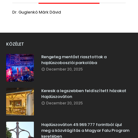
Dr. Guglenkó Márk Dávid
KÖZÉLET
Rengeteg mentőst riasztottak a
hajdúszoboszlói parkolóba
December 20, 2025
Keresik a legszebben feldíszített házakat
Hajdúszováton
December 20, 2025
Hajdúszováton 49.969.777 forintból újul
meg a közvilágítás a Magyar Falu Program
keretében