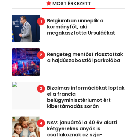
MOST ÉRKEZETT
Belgiumban ünneplik a
kormányfőt, aki
megakasztotta Ursuláékat
Rengeteg mentőst riasztottak
a hajdúszoboszlói parkolóba
Bizalmas információkat loptak
el a francia
belügyminisztériumot ért
kibertámadás során
NAV: januártól a 40 év alatti
kétgyerekes anyák is
csatlakoznak az szja-