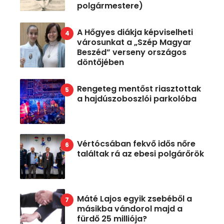
polgármestere)
A Hőgyes diákja képviselheti
városunkat a „Szép Magyar
Beszéd” verseny országos
döntőjében
Rengeteg mentőst riasztottak
a hajdúszoboszlói parkolóba
Vértócsában fekvő idős nőre
találtak rá az ebesi polgárőrök
Máté Lajos egyik zsebéből a
másikba vándorol majd a
fürdő 25 milliója?