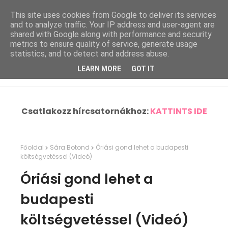
This site uses cookies from Google to deliver its services
and to analyze traffic. Your IP address and user-agent are
shared with Google along with performance and security
metrics to ensure quality of service, generate usage
statistics, and to detect and address abuse.
LEARN MORE
GOT IT
Csatlakozz hírcsatornákhoz:
KATTINTS IDE
Főoldal
Sára Botond
Óriási gond lehet a budapesti
költségvetéssel (Videó)
Óriási gond lehet a
budapesti
költségvetéssel (Videó)