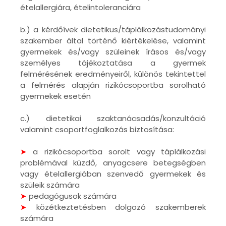
ételallergiára, ételintoleranciára
b.) a kérdőívek dietetikus/táplálkozástudományi
szakember által történő kiértékelése, valamint
gyermekek és/vagy szüleinek írásos és/vagy
személyes tájékoztatása a gyermek
felmérésének eredményeiről, különös tekintettel
a felmérés alapján rizikócsoportba sorolható
gyermekek esetén
c.) dietetikai szaktanácsadás/konzultáció
valamint csoportfoglalkozás biztosítása:
➤
a rizikócsoportba sorolt vagy táplálkozási
problémával küzdő, anyagcsere betegségben
vagy ételallergiában szenvedő gyermekek és
szüleik számára
➤
pedagógusok számára
➤
közétkeztetésben dolgozó szakemberek
számára