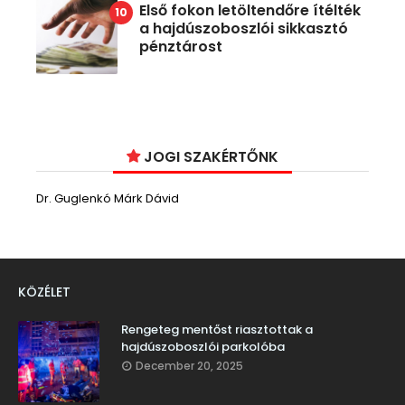
Első fokon letöltendőre ítélték
a hajdúszoboszlói sikkasztó
pénztárost
JOGI SZAKÉRTŐNK
Dr. Guglenkó Márk Dávid
KÖZÉLET
Rengeteg mentőst riasztottak a
hajdúszoboszlói parkolóba
December 20, 2025