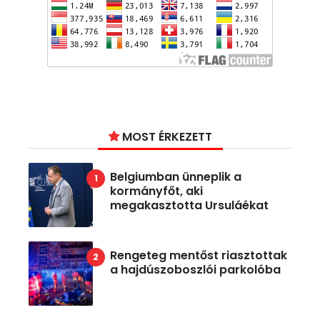
MOST ÉRKEZETT
Belgiumban ünneplik a
kormányfőt, aki
megakasztotta Ursuláékat
Rengeteg mentőst riasztottak
a hajdúszoboszlói parkolóba