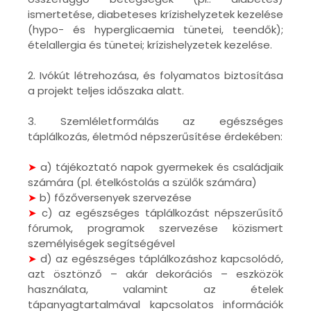
ismertetése, diabeteses krízishelyzetek kezelése
(hypo- és hyperglicaemia tünetei, teendők);
ételallergia és tünetei; krízishelyzetek kezelése.
2. Ivókút létrehozása, és folyamatos biztosítása
a projekt teljes időszaka alatt.
3. Szemléletformálás az egészséges
táplálkozás, életmód népszerűsítése érdekében:
➤
a) tájékoztató napok gyermekek és családjaik
számára (pl. ételkóstolás a szülők számára)
➤
b) főzőversenyek szervezése
➤
c) az egészséges táplálkozást népszerűsítő
fórumok, programok szervezése közismert
személyiségek segítségével
➤
d) az egészséges táplálkozáshoz kapcsolódó,
azt ösztönző – akár dekorációs – eszközök
használata, valamint az ételek
tápanyagtartalmával kapcsolatos információk