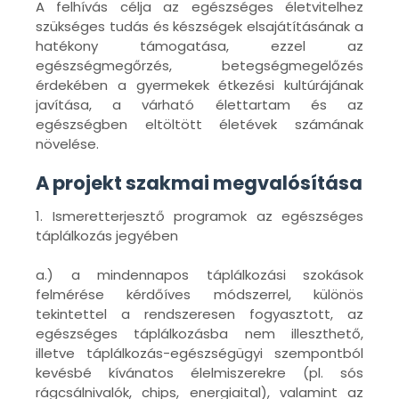
A felhívás célja az egészséges életvitelhez
szükséges tudás és készségek elsajátításának a
hatékony támogatása, ezzel az
egészségmegőrzés, betegségmegelőzés
érdekében a gyermekek étkezési kultúrájának
javítása, a várható élettartam és az
egészségben eltöltött életévek számának
növelése.
A projekt szakmai megvalósítása
1. Ismeretterjesztő programok az egészséges
táplálkozás jegyében
a.) a mindennapos táplálkozási szokások
felmérése kérdőíves módszerrel, különös
tekintettel a rendszeresen fogyasztott, az
egészséges táplálkozásba nem illeszthető,
illetve táplálkozás-egészségügyi szempontból
kevésbé kívánatos élelmiszerekre (pl. sós
rágcsálnivalók, chips, energiaital), valamint az