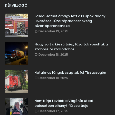
KÉKVILLOGÓ
Ecsedi József őrnagy lett a Püspökladányi
Hivatásos Tűzoltóparancsnokság
tűzoltóparancsnoka
December 19, 2025
Nagy volt a készültség, tűzoltók vonultak a
szoboszlói szállodához
December 18, 2025
Hatalmas lángok csaptak fel Tiszacsegén
December 18, 2025
Nem bírja tovább a Vágóhíd utcai
balesetben elhunyt fiú családja
December 17, 2025