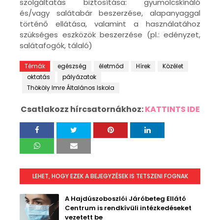
szolgáltatás biztosítása: gyümölcskínáló
és/vagy salátabár beszerzése, alapanyaggal
történő ellátása, valamint a használatához
szükséges eszközök beszerzése (pl.: edényzet,
salátafogók, tálaló)
Témák
egészség
életmód
Hírek
Közélet
oktatás
pályázatok
Thököly Imre Általános Iskola
Csatlakozz hírcsatornákhoz:
KATTINTS IDE
LEHET, HOGY EZEK A BEJEGYZÉSEK IS TETSZENI FOGNAK
A Hajdúszoboszlói Járóbeteg Ellátó
Centrum is rendkívüli intézkedéseket
vezetett be