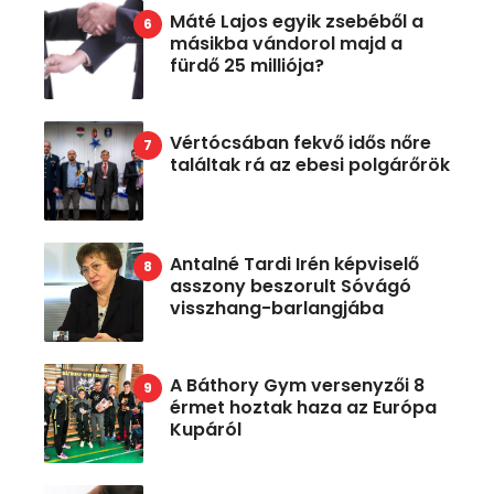
Máté Lajos egyik zsebéből a
másikba vándorol majd a
fürdő 25 milliója?
Vértócsában fekvő idős nőre
találtak rá az ebesi polgárőrök
Antalné Tardi Irén képviselő
asszony beszorult Sóvágó
visszhang-barlangjába
A Báthory Gym versenyzői 8
érmet hoztak haza az Európa
Kupáról