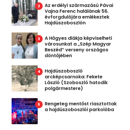
Az erdélyi származású Pávai
Vajna Ferenc halálának 56.
évforgdulójára emlékeztek
Hajdúszoboszlón
A Hőgyes diákja képviselheti
városunkat a „Szép Magyar
Beszéd” verseny országos
döntőjében
Hajdúszoboszló
arcképcsarnoka: Fekete
László (Szoboszló hatodik
polgármestere)
Rengeteg mentőst riasztottak
a hajdúszoboszlói parkolóba