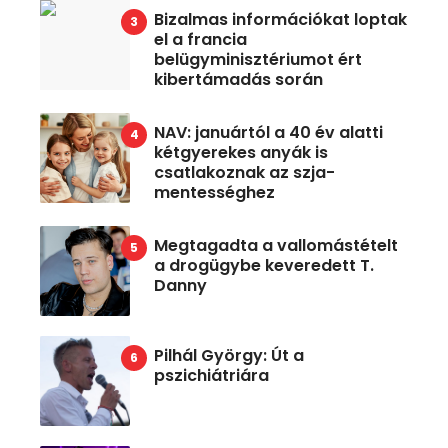
Bizalmas információkat loptak
el a francia
belügyminisztériumot ért
kibertámadás során
NAV: januártól a 40 év alatti
kétgyerekes anyák is
csatlakoznak az szja-
mentességhez
Megtagadta a vallomástételt
a drogügybe keveredett T.
Danny
Pilhál György: Út a
pszichiátriára