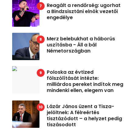
Reagált a rendőrség: ugorhat
a Bindzsisztáni elnök vezetői
engedélye
Merz belebukhat a háborús
uszításba - Áll a bál
Németországban
Poloska az évtized
fölszólítását intézte:
milliárdos pereket indítok meg
mindenki ellen, elegem van
Lázár János üzent a Tisza-
jelöltnek: A félreértés
tisztázódott – a helyzet pedig
tiszásodott