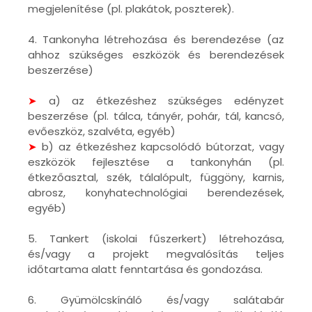
megjelenítése (pl. plakátok, poszterek).
4. Tankonyha létrehozása és berendezése (az
ahhoz szükséges eszközök és berendezések
beszerzése)
➤
a) az étkezéshez szükséges edényzet
beszerzése (pl. tálca, tányér, pohár, tál, kancsó,
evőeszköz, szalvéta, egyéb)
➤
b) az étkezéshez kapcsolódó bútorzat, vagy
eszközök fejlesztése a tankonyhán (pl.
étkezőasztal, szék, tálalópult, függöny, karnis,
abrosz, konyhatechnológiai berendezések,
egyéb)
5. Tankert (iskolai fűszerkert) létrehozása,
és/vagy a projekt megvalósítás teljes
időtartama alatt fenntartása és gondozása.
6. Gyümölcskínáló és/vagy salátabár