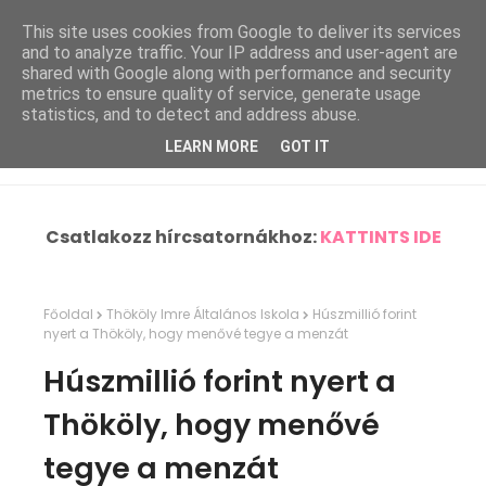
This site uses cookies from Google to deliver its services
and to analyze traffic. Your IP address and user-agent are
shared with Google along with performance and security
metrics to ensure quality of service, generate usage
statistics, and to detect and address abuse.
LEARN MORE
GOT IT
Csatlakozz hírcsatornákhoz:
KATTINTS IDE
Főoldal
Thököly Imre Általános Iskola
Húszmillió forint
nyert a Thököly, hogy menővé tegye a menzát
Húszmillió forint nyert a
Thököly, hogy menővé
tegye a menzát