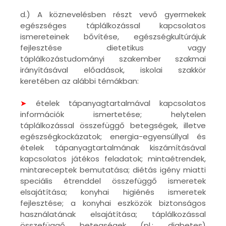
d.) A köznevelésben részt vevő gyermekek
egészséges táplálkozással kapcsolatos
ismereteinek bővítése, egészségkultúrájuk
fejlesztése dietetikus vagy
táplálkozástudományi szakember szakmai
irányításával előadások, iskolai szakkör
keretében az alábbi témákban:
➤
ételek tápanyagtartalmával kapcsolatos
információk ismertetése; helytelen
táplálkozással összefüggő betegségek, illetve
egészségkockázatok; energia-egyensúllyal és
ételek tápanyagtartalmának kiszámításával
kapcsolatos játékos feladatok; mintaétrendek,
mintareceptek bemutatása; diétás igény miatti
speciális étrenddel összefüggő ismeretek
elsajátítása; konyhai higiénés ismeretek
fejlesztése; a konyhai eszközök biztonságos
használatának elsajátítása; táplálkozással
összefüggő betegségek (pl.: diabetes)