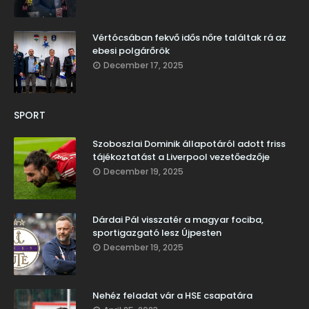
Vértócsában fekvő idős nőre találtak rá az
ebesi polgárőrök
December 17, 2025
SPORT
Szoboszlai Dominik állapotáról adott friss
tájékoztatást a Liverpool vezetőedzője
December 19, 2025
Dárdai Pál visszatér a magyar fociba,
sportigazgató lesz Újpesten
December 19, 2025
Nehéz feladat vár a HSE csapatára