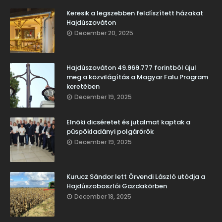
Keresik a legszebben feldíszített házakat
Hajdúszováton
December 20, 2025
Hajdúszováton 49.969.777 forintból újul
meg a közvilágítás a Magyar Falu Program
keretében
December 19, 2025
Elnöki dicséretet és jutalmat kaptak a
püspökladányi polgárőrök
December 19, 2025
Kurucz Sándor lett Örvendi László utódja a
Hajdúszoboszlói Gazdakörben
December 18, 2025