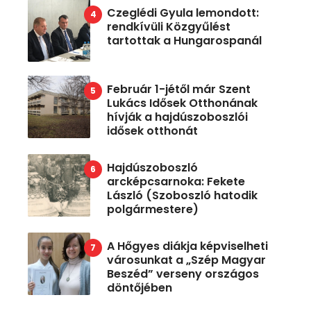
Czeglédi Gyula lemondott:
rendkívüli Közgyűlést
tartottak a Hungarospanál
Február 1-jétől már Szent
Lukács Idősek Otthonának
hívják a hajdúszoboszlói
idősek otthonát
Hajdúszoboszló
arcképcsarnoka: Fekete
László (Szoboszló hatodik
polgármestere)
A Hőgyes diákja képviselheti
városunkat a „Szép Magyar
Beszéd” verseny országos
döntőjében