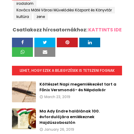
irodalom
Kovács Máté Városi Művelődési Központ és Könyvtár
kultúra
zene
Csatlakozz hírcsatornákhoz:
KATTINTS IDE
LEHET, HOGY EZEK A BEJEGYZÉSEK IS TETSZENI FOGNAK
Költészet Napi megemlékezést tart a
Főnix Versmondó- és Népdalkör
March 23, 2019
Ma Ady Endre halálának 100.
évfordulójára emlékeznek
Hajdúszoboszlón
January 26, 2019