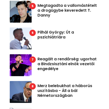
Megtagadta a vallomástételt
a drogügybe keveredett T.
Danny
Pilhál György: Út a
pszichiátriára
Reagált a rendőrség: ugorhat
a Bindzsisztáni elnök vezetői
engedélye
Merz belebukhat a háborús
uszításba - Áll a bál
Németországban