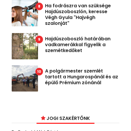
Ha fodrászra van szüksége
Hajdúszoboszlón, keresse
Végh Gyula "Hajvégh
szalonját"
Hajdúszoboszló határában
vadkamerákkal figyelik a
szemétkedőket
A polgármester szemlét
tartott a Hungarospánál és az
épülő Prémium zónánál
JOGI SZAKÉRTŐNK