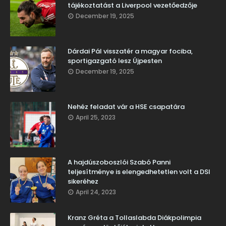
tájékoztatást a Liverpool vezetőedzője
December 19, 2025
Dárdai Pál visszatér a magyar fociba,
sportigazgató lesz Újpesten
December 19, 2025
Nehéz feladat vár a HSE csapatára
April 25, 2023
A hajdúszoboszlói Szabó Panni
teljesítménye is elengedhetetlen volt a DSI
sikeréhez
April 24, 2023
Kranz Gréta a Tollaslabda Diákpolimpia