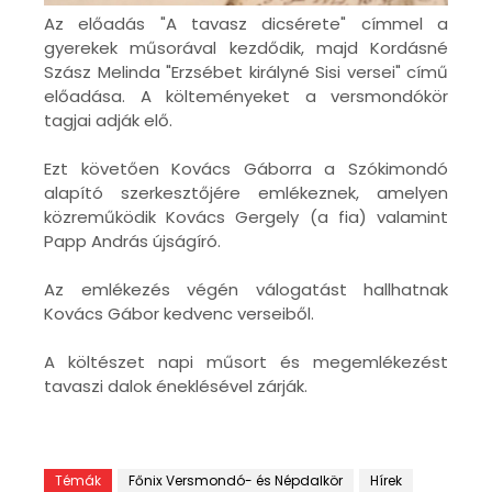
Az előadás "A tavasz dicsérete" címmel a
gyerekek műsorával kezdődik, majd Kordásné
Szász Melinda "Erzsébet királyné Sisi versei" című
előadása. A költeményeket a versmondókör
tagjai adják elő.
Ezt követően Kovács Gáborra a Szókimondó
alapító szerkesztőjére emlékeznek, amelyen
közreműködik Kovács Gergely (a fia) valamint
Papp András újságíró.
Az emlékezés végén válogatást hallhatnak
Kovács Gábor kedvenc verseiből.
A költészet napi műsort és megemlékezést
tavaszi dalok éneklésével zárják.
Témák
Főnix Versmondó- és Népdalkör
Hírek