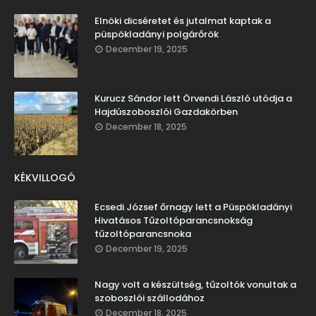
Elnöki dicséretet és jutalmat kaptak a
püspökladányi polgárőrök
December 19, 2025
Kurucz Sándor lett Örvendi László utódja a
Hajdúszoboszlói Gazdakörben
December 18, 2025
KÉKVILLOGÓ
Ecsedi József őrnagy lett a Püspökladányi
Hivatásos Tűzoltóparancsnokság
tűzoltóparancsnoka
December 19, 2025
Nagy volt a készültség, tűzoltók vonultak a
szoboszlói szállodához
December 18, 2025