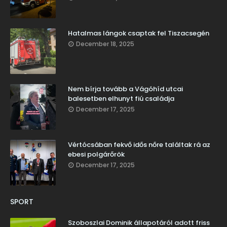
Hatalmas lángok csaptak fel Tiszacsegén
December 18, 2025
Nem bírja tovább a Vágóhíd utcai
balesetben elhunyt fiú családja
December 17, 2025
Vértócsában fekvő idős nőre találtak rá az
ebesi polgárőrök
December 17, 2025
SPORT
Szoboszlai Dominik állapotáról adott friss