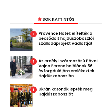
SOK KATTINTÓS
Provence Hotel: elítélték a
becsődölt hajdúszoboszlói
szállodaprojekt vádlottját
Az erdélyi származású Pávai
Vajna Ferenc halálának 56.
évforgdulójára emlékeztek
Hajdúszoboszlón
Ukrán katonák lepték meg
Hajdúszoboszlót