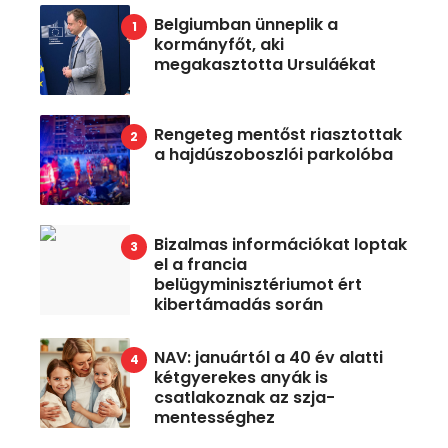
Belgiumban ünneplik a
kormányfőt, aki
megakasztotta Ursuláékat
Rengeteg mentőst riasztottak
a hajdúszoboszlói parkolóba
Bizalmas információkat loptak
el a francia
belügyminisztériumot ért
kibertámadás során
NAV: januártól a 40 év alatti
kétgyerekes anyák is
csatlakoznak az szja-
mentességhez