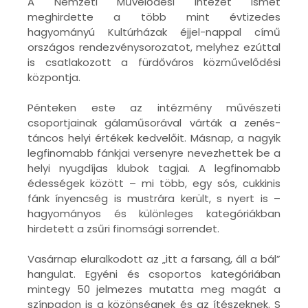
A Nemzeti Művelődési Intézet ismét
meghirdette a több mint évtizedes
hagyományú Kultúrházak éjjel-nappal című
országos rendezvénysorozatot, melyhez ezúttal
is csatlakozott a fürdőváros közművelődési
központja.
Pénteken este az intézmény művészeti
csoportjainak gálaműsorával várták a zenés-
táncos helyi értékek kedvelőit. Másnap, a nagyik
legfinomabb fánkjai versenyre nevezhettek be a
helyi nyugdíjas klubok tagjai. A legfinomabb
édességek között – mi több, egy sós, cukkinis
fánk ínyencség is mustrára került, s nyert is –
hagyományos és különleges kategóriákban
hirdetett a zsűri finomsági sorrendet.
Vasárnap eluralkodott az „itt a farsang, áll a bál”
hangulat. Egyéni és csoportos kategóriában
mintegy 50 jelmezes mutatta meg magát a
színpadon is a közönségnek és az ítészeknek. S