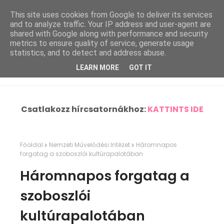
This site uses cookies from Google to deliver its services
and to analyze traffic. Your IP address and user-agent are
shared with Google along with performance and security
metrics to ensure quality of service, generate usage
statistics, and to detect and address abuse.
LEARN MORE
GOT IT
Csatlakozz hírcsatornákhoz:
KATTINTS IDE
Főoldal
Nemzeti Művelődési Intézet
Háromnapos
forgatag a szoboszlói kultúrapalotában
Háromnapos forgatag a
szoboszlói
kultúrapalotában