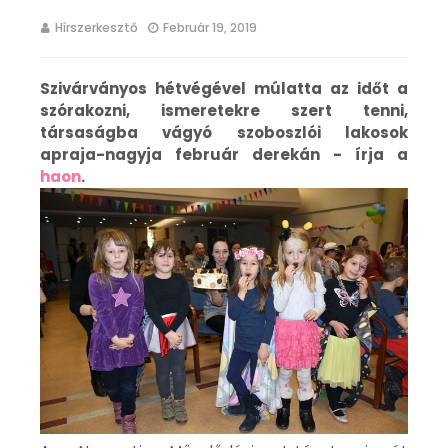
Hírszerkesztő
Február 19, 2019
Szivárványos hétvégével múlatta az időt a
szórakozni, ismeretekre szert tenni,
társaságba vágyó szoboszlói lakosok
apraja-nagyja február derekán - írja a
haon
.