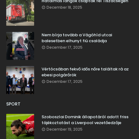
Hatalmas lángok csaptak fel Tiszacsegén
December 18, 2025
Nem bírja tovább a Vágóhíd utcai
balesetben elhunyt fiú családja
December 17, 2025
Vértócsában fekvő idős nőre találtak rá az
ebesi polgárőrök
December 17, 2025
SPORT
Szoboszlai Dominik állapotáról adott friss
tájékoztatást a Liverpool vezetőedzője
December 19, 2025