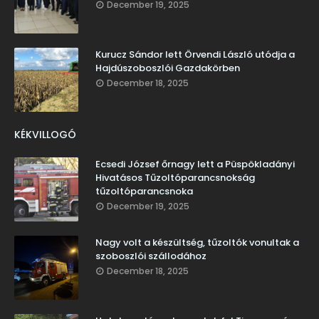
December 19, 2025
Kurucz Sándor lett Örvendi László utódja a
Hajdúszoboszlói Gazdakörben
December 18, 2025
KÉKVILLOGÓ
Ecsedi József őrnagy lett a Püspökladányi
Hivatásos Tűzoltóparancsnokság
tűzoltóparancsnoka
December 19, 2025
Nagy volt a készültség, tűzoltók vonultak a
szoboszlói szállodához
December 18, 2025