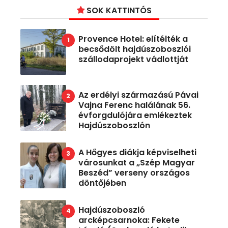
SOK KATTINTÓS
Provence Hotel: elítélték a
becsődölt hajdúszoboszlói
szállodaprojekt vádlottját
Az erdélyi származású Pávai
Vajna Ferenc halálának 56.
évforgdulójára emlékeztek
Hajdúszoboszlón
A Hőgyes diákja képviselheti
városunkat a „Szép Magyar
Beszéd” verseny országos
döntőjében
Hajdúszoboszló
arcképcsarnoka: Fekete