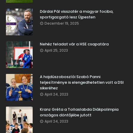
Dárdai Pál visszatér a magyar fociba,
sportigazgató lesz Újpesten
December 19, 2025
Nehéz feladat vár a HSE csapatára
April 25, 2023
A hajdúszoboszlói Szabó Panni
teljesítménye is elengedhetetlen volt a DSI
sikeréhez
April 24, 2023
Kranz Gréta a Tollaslabda Diákpolimpia
országos döntőjébe jutott
April 24, 2023