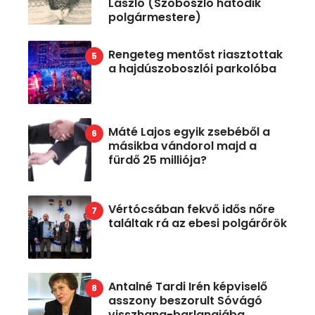
László (Szoboszló hatodik
polgármestere)
Rengeteg mentőst riasztottak
a hajdúszoboszlói parkolóba
Máté Lajos egyik zsebéből a
másikba vándorol majd a
fürdő 25 milliója?
Vértócsában fekvő idős nőre
találtak rá az ebesi polgárőrök
Antalné Tardi Irén képviselő
asszony beszorult Sóvágó
visszhang-barlangjába