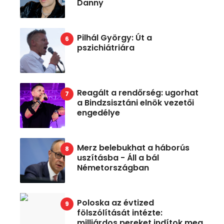
Danny
Pilhál György: Út a
pszichiátriára
Reagált a rendőrség: ugorhat
a Bindzsisztáni elnök vezetői
engedélye
Merz belebukhat a háborús
uszításba - Áll a bál
Németországban
Poloska az évtized
fölszólítását intézte:
milliárdos pereket indítok meg