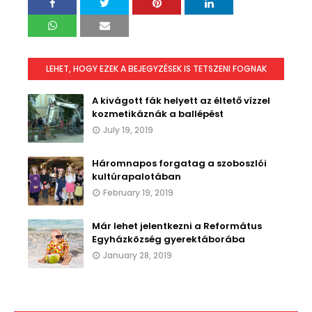
LEHET, HOGY EZEK A BEJEGYZÉSEK IS TETSZENI FOGNAK
A kivágott fák helyett az éltető vízzel
kozmetikáznák a ballépést
July 19, 2019
Háromnapos forgatag a szoboszlói
kultúrapalotában
February 19, 2019
Már lehet jelentkezni a Református
Egyházközség gyerektáborába
January 28, 2019