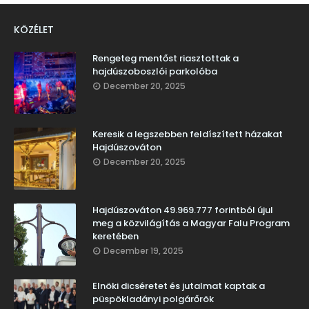
KÖZÉLET
Rengeteg mentőst riasztottak a
hajdúszoboszlói parkolóba
December 20, 2025
Keresik a legszebben feldíszített házakat
Hajdúszováton
December 20, 2025
Hajdúszováton 49.969.777 forintból újul
meg a közvilágítás a Magyar Falu Program
keretében
December 19, 2025
Elnöki dicséretet és jutalmat kaptak a
püspökladányi polgárőrök