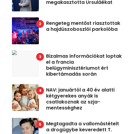
megakasztotta Ursuláékat
Rengeteg mentőst riasztottak
a hajdúszoboszlói parkolóba
Bizalmas információkat loptak
el a francia
belügyminisztériumot ért
kibertámadás során
NAV: januártól a 40 év alatti
kétgyerekes anyák is
csatlakoznak az szja-
mentességhez
Megtagadta a vallomástételt
a drogügybe keveredett T.