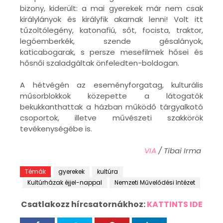
bizony, kiderült: a mai gyerekek már nem csak
királylányok és királyfik akarnak lenni! Volt itt
tűzoltólegény, katonafiú, sőt, focista, traktor,
legóemberkék, szende gésalányok,
katicabogarak, s persze mesefilmek hősei és
hősnői szaladgáltak önfeledten-boldogan.
A hétvégén az eseményforgatag, kulturális
műsorblokkok közepette a látogatók
bekukkanthattak a házban működő tárgyalkotó
csoportok, illetve művészeti szakkörök
tevékenységébe is.
VIA
/ Tibai Irma
Témák
gyerekek
kultúra
Kultúrházak éjjel-nappal
Nemzeti Művelődési Intézet
Csatlakozz hírcsatornákhoz:
KATTINTS IDE