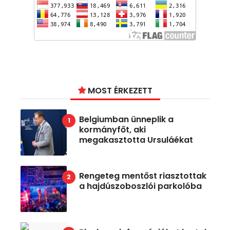
MOST ÉRKEZETT
Belgiumban ünneplik a
kormányfőt, aki
megakasztotta Ursuláékat
Rengeteg mentőst riasztottak
a hajdúszoboszlói parkolóba