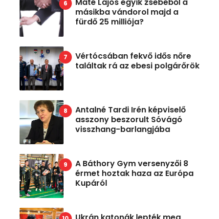
Máté Lajos egyik zsebéből a
másikba vándorol majd a
fürdő 25 milliója?
Vértócsában fekvő idős nőre
találtak rá az ebesi polgárőrök
Antalné Tardi Irén képviselő
asszony beszorult Sóvágó
visszhang-barlangjába
A Báthory Gym versenyzői 8
érmet hoztak haza az Európa
Kupáról
Ukrán katonák lepték meg