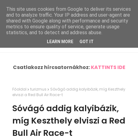
This site uses cookies from Google to deliver its services
and to analyze traffic. Your IP address and user-agent are
shared with Google along with performance and security
metrics to ensure quality of service, generate usage
statistics, and to detect and address abuse.
LEARN MORE
GOT IT
Csatlakozz hírcsatornákhoz:
KATTINTS IDE
Főoldal
turizmus
Sóvágó addig kalyibázik, míg Keszthely
elviszi a Red Bull Air Race-t
Sóvágó addig kalyibázik,
míg Keszthely elviszi a Red
Bull Air Race-t