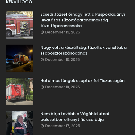
KÉKVILLOGÓ
Ecsedi József őrnagy lett a Püspökladányi
Hivatásos Tűzoltóparancsnokság
tűzoltóparancsnoka
December 19, 2025
Nagy volt a készültség, tűzoltók vonultak a
szoboszlói szállodához
December 18, 2025
Hatalmas lángok csaptak fel Tiszacsegén
December 18, 2025
Nem bírja tovább a Vágóhíd utcai
balesetben elhunyt fiú családja
December 17, 2025