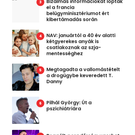
Bizalmas információkat loptak
el a francia
belügyminisztériumot ért
kibertámadás során
NAV: januártól a 40 év alatti
kétgyerekes anyák is
csatlakoznak az szja-
mentességhez
Megtagadta a vallomástételt
a drogügybe keveredett T.
Danny
Pilhál György: Út a
pszichiátriára