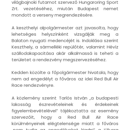
világbajnoki futamot szervező Hungaroring Sport
Zrt. vezetéséhez, miután Budapest nemet
mondott a verseny megrendezésére.
A keszthelyi alpolgármester azt javasolta, hogy
lehetséges helyszínként vizsgálják meg a
Balaton nyugati medencéjét is. Indoklása szerint
Keszthely, a sármelléki repülőtér, valamint Hévíz
szállodakapacitása akár alkalmassá is teheti a
területet a rendezvény megszervezéséhez.
Kedden közölte a főpolgármester hivatala, hogy
nem ad engedélyt a főváros az idei Red Bull Air
Race rendezvényre.
A közlemény szerint Tarlós István „a budapesti
lakosság észrevételeinek és érdekeinek
figyelembevételével” tájékoztatta az esemény
szervezőit, hogy a Red Bull Air Race
körülményeinek elégtelensége miatt a főváros
„nem tudja az engedélyeket kiadni” a júliusra