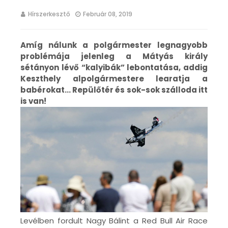
Hírszerkesztő
Február 08, 2019
Amíg nálunk a polgármester legnagyobb
problémája jelenleg a Mátyás király
sétányon lévő “kalyibák” lebontatása, addig
Keszthely alpolgármestere learatja a
babérokat... Repülőtér és sok-sok szálloda itt
is van!
Levélben fordult Nagy Bálint a Red Bull Air Race