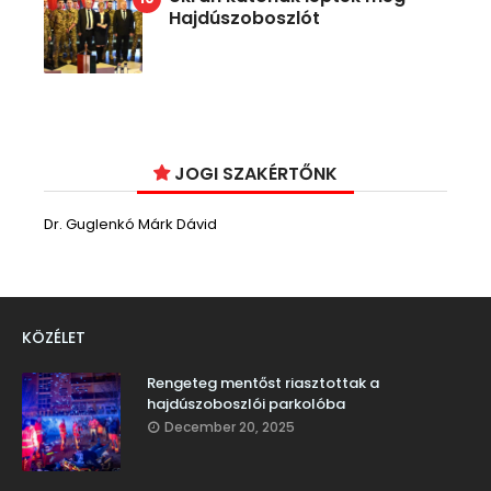
Hajdúszoboszlót
JOGI SZAKÉRTŐNK
Dr. Guglenkó Márk Dávid
KÖZÉLET
Rengeteg mentőst riasztottak a
hajdúszoboszlói parkolóba
December 20, 2025