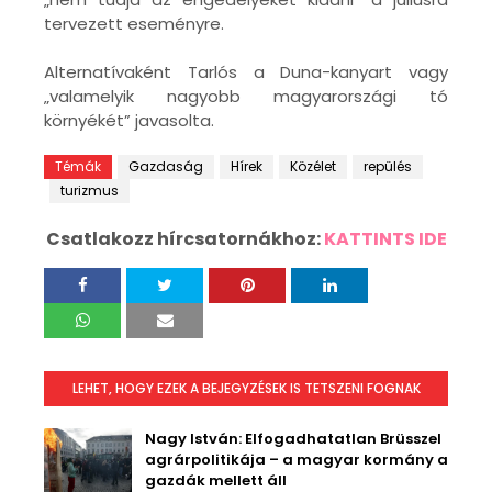
tervezett eseményre.
Alternatívaként Tarlós a Duna-kanyart vagy
„valamelyik nagyobb magyarországi tó
környékét” javasolta.
Témák
Gazdaság
Hírek
Közélet
repülés
turizmus
Csatlakozz hírcsatornákhoz:
KATTINTS IDE
LEHET, HOGY EZEK A BEJEGYZÉSEK IS TETSZENI FOGNAK
Nagy István: Elfogadhatatlan Brüsszel
agrárpolitikája – a magyar kormány a
gazdák mellett áll