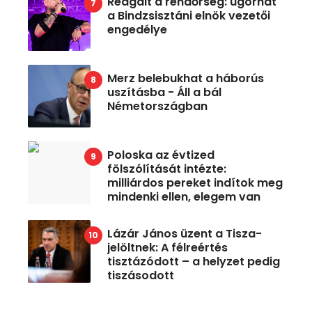
Reagált a rendőrség: ugorhat
a Bindzsisztáni elnök vezetői
engedélye
Merz belebukhat a háborús
uszításba - Áll a bál
Németországban
Poloska az évtized
fölszólítását intézte:
milliárdos pereket indítok meg
mindenki ellen, elegem van
Lázár János üzent a Tisza-
jelöltnek: A félreértés
tisztázódott – a helyzet pedig
tiszásodott