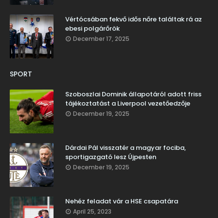
Vértócsában fekvő idős nőre találtak rá az
ebesi polgárőrök
December 17, 2025
SPORT
Szoboszlai Dominik állapotáról adott friss
tájékoztatást a Liverpool vezetőedzője
December 19, 2025
Dárdai Pál visszatér a magyar fociba,
sportigazgató lesz Újpesten
December 19, 2025
Nehéz feladat vár a HSE csapatára
April 25, 2023