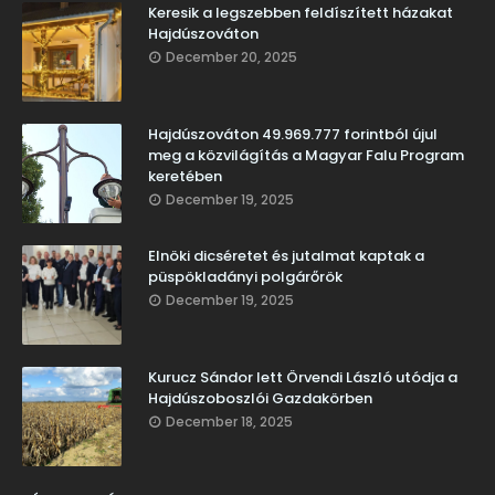
Keresik a legszebben feldíszített házakat
Hajdúszováton
December 20, 2025
Hajdúszováton 49.969.777 forintból újul
meg a közvilágítás a Magyar Falu Program
keretében
December 19, 2025
Elnöki dicséretet és jutalmat kaptak a
püspökladányi polgárőrök
December 19, 2025
Kurucz Sándor lett Örvendi László utódja a
Hajdúszoboszlói Gazdakörben
December 18, 2025