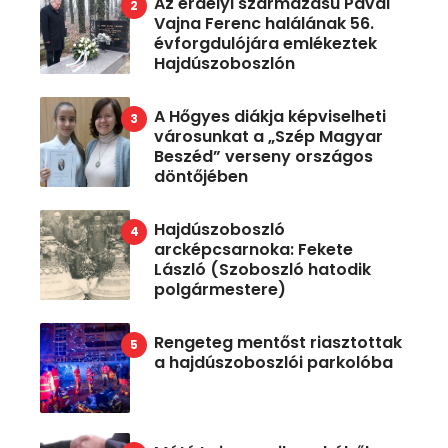
Az erdélyi származású Pávai
Vajna Ferenc halálának 56.
évforgdulójára emlékeztek
Hajdúszoboszlón
A Hőgyes diákja képviselheti
városunkat a „Szép Magyar
Beszéd” verseny országos
döntőjében
Hajdúszoboszló
arcképcsarnoka: Fekete
László (Szoboszló hatodik
polgármestere)
Rengeteg mentőst riasztottak
a hajdúszoboszlói parkolóba