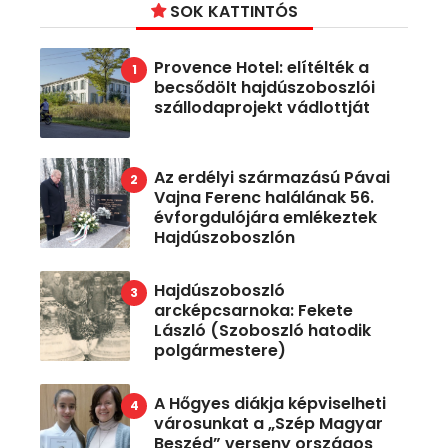
SOK KATTINTÓS
Provence Hotel: elítélték a
becsődölt hajdúszoboszlói
szállodaprojekt vádlottját
Az erdélyi származású Pávai
Vajna Ferenc halálának 56.
évforgdulójára emlékeztek
Hajdúszoboszlón
Hajdúszoboszló
arcképcsarnoka: Fekete
László (Szoboszló hatodik
polgármestere)
A Hőgyes diákja képviselheti
városunkat a „Szép Magyar
Beszéd” verseny országos