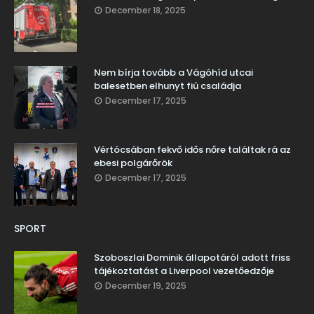
December 18, 2025
Nem bírja tovább a Vágóhíd utcai
balesetben elhunyt fiú családja
December 17, 2025
Vértócsában fekvő idős nőre találtak rá az
ebesi polgárőrök
December 17, 2025
SPORT
Szoboszlai Dominik állapotáról adott friss
tájékoztatást a Liverpool vezetőedzője
December 19, 2025