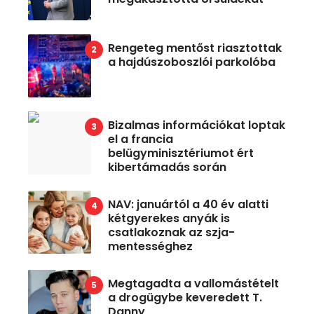
Rengeteg mentőst riasztottak
a hajdúszoboszlói parkolóba
Bizalmas információkat loptak
el a francia
belügyminisztériumot ért
kibertámadás során
NAV: januártól a 40 év alatti
kétgyerekes anyák is
csatlakoznak az szja-
mentességhez
Megtagadta a vallomástételt
a drogügybe keveredett T.
Danny