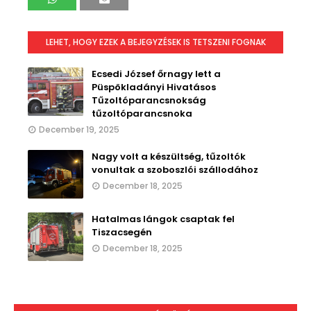
LEHET, HOGY EZEK A BEJEGYZÉSEK IS TETSZENI FOGNAK
Ecsedi József őrnagy lett a
Püspökladányi Hivatásos
Tűzoltóparancsnokság
tűzoltóparancsnoka
December 19, 2025
Nagy volt a készültség, tűzoltók
vonultak a szoboszlói szállodához
December 18, 2025
Hatalmas lángok csaptak fel
Tiszacsegén
December 18, 2025