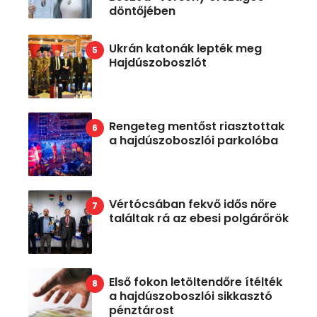
döntőjében
Ukrán katonák lepték meg
Hajdúszoboszlót
Rengeteg mentőst riasztottak
a hajdúszoboszlói parkolóba
Vértócsában fekvő idős nőre
találtak rá az ebesi polgárőrök
Első fokon letöltendőre ítélték
a hajdúszoboszlói sikkasztó
pénztárost