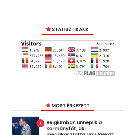
STATISZTIKÁNK
MOST ÉRKEZETT
Belgiumban ünneplik a
kormányfőt, aki
megakasztotta Ursuláékat