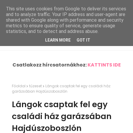
This site uses cookies from Google to deliver its services
and to analyze traffic. Your IP address and user-agent are
shared with Google along with performance and security
metrics to ensure quality of service, generate usage
statistics, and to detect and address abuse.
LEARN MORE
GOT IT
Csatlakozz hírcsatornákhoz:
KATTINTS IDE
Főoldal
tűzeset
Lángok csaptak fel egy családi ház
garázsában Hajdúszoboszlón
Lángok csaptak fel egy
családi ház garázsában
Hajdúszoboszlón