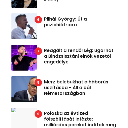
Pilhál György: Út a
pszichiátriára
Reagált a rendőrség: ugorhat
a Bindzsisztáni elnök vezetői
engedélye
Merz belebukhat a háborús
uszításba - Áll a bál
Németországban
Poloska az évtized
fölszólítását intézte:
milliárdos pereket indítok meg