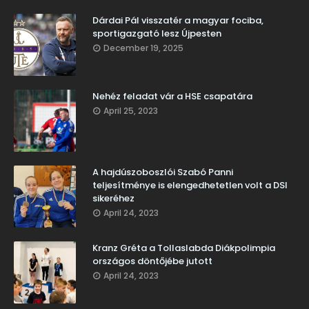
Dárdai Pál visszatér a magyar fociba,
sportigazgató lesz Újpesten
December 19, 2025
Nehéz feladat vár a HSE csapatára
April 25, 2023
A hajdúszoboszlói Szabó Panni
teljesítménye is elengedhetetlen volt a DSI
sikeréhez
April 24, 2023
Kranz Gréta a Tollaslabda Diákpolimpia
országos döntőjébe jutott
April 24, 2023