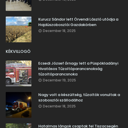
Kurucz Sándor lett Örvendi László utódja a
Hajdúszoboszlói Gazdakörben
December 18, 2025
KÉKVILLOGÓ
Ecsedi József őrnagy lett a Püspökladányi
Hivatásos Tűzoltóparancsnokság
tűzoltóparancsnoka
December 19, 2025
Nagy volt a készültség, tűzoltók vonultak a
szoboszlói szállodához
December 18, 2025
Hatalmas lángok csaptak fel Tiszacsegén