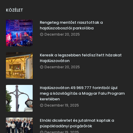
KÖZÉLET
Rengeteg mentőst riasztottak a
hajdúszoboszlói parkolóba
December 20, 2025
Keresik a legszebben feldíszített házakat
Hajdúszováton
December 20, 2025
Hajdúszováton 49.969.777 forintból újul
meg a közvilágítás a Magyar Falu Program
keretében
December 19, 2025
Elnöki dicséretet és jutalmat kaptak a
püspökladányi polgárőrök
December 19, 2025