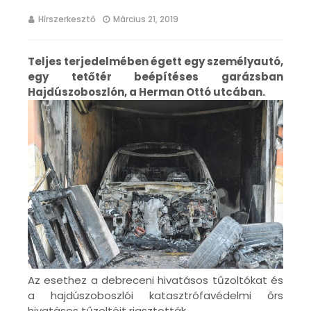
Hírszerkesztő
Március 21, 2019
Teljes terjedelmében égett egy személyautó,
egy tetőtér beépítéses garázsban
Hajdúszoboszlón, a Herman Ottó utcában.
Az esethez a debreceni hivatásos tűzoltókat és
a hajdúszoboszlói katasztrófavédelmi őrs
hivatásos tűzoltóit riasztották.