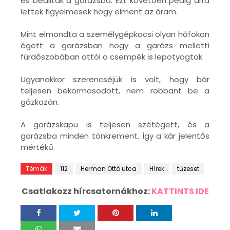
és beálltak a garázsba. Ezt követően pedig arra
lettek figyelmesek hogy elment az áram.
Mint elmondta a személygépkocsi olyan hőfokon
égett a garázsban hogy a garázs melletti
fürdőszobában attól a csempék is lepotyogtak.
Ugyanakkor szerencséjük is volt, hogy bár
teljesen bekormosodott, nem robbant be a
gázkazán.
A garázskapu is teljesen szétégett, és a
garázsba minden tönkrement. Így a kár jelentős
mértékű.
Témák
112
Herman Ottó utca
Hírek
tűzeset
Csatlakozz hírcsatornákhoz:
KATTINTS IDE