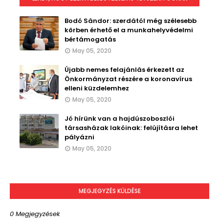
Bodó Sándor: szerdától még szélesebb
körben érhető el a munkahelyvédelmi
bértámogatás
May 05, 2020
Újabb nemes felajánlás érkezett az
Önkormányzat részére a koronavírus
elleni küzdelemhez
May 05, 2020
Jó hírünk van a hajdúszoboszlói
társasházak lakóinak: felújításra lehet
pályázni
May 05, 2020
MEGJEGYZÉS KÜLDÉSE
0 Megjegyzések