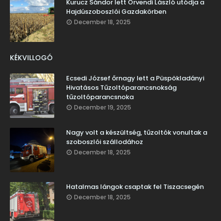
Kurucz Sándor lett Örvendi László utódja a
Hajdúszoboszlói Gazdakörben
December 18, 2025
KÉKVILLOGÓ
Ecsedi József őrnagy lett a Püspökladányi
Hivatásos Tűzoltóparancsnokság
tűzoltóparancsnoka
December 19, 2025
Nagy volt a készültség, tűzoltók vonultak a
szoboszlói szállodához
December 18, 2025
Hatalmas lángok csaptak fel Tiszacsegén
December 18, 2025