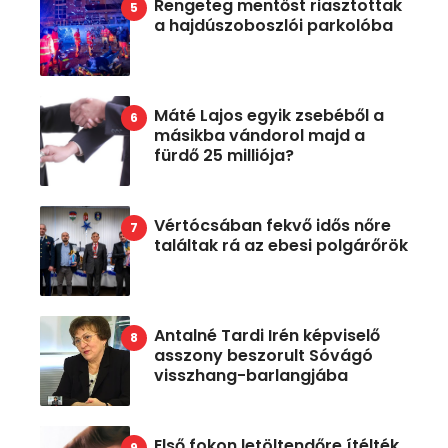
Rengeteg mentőst riasztottak
a hajdúszoboszlói parkolóba
Máté Lajos egyik zsebéből a
másikba vándorol majd a
fürdő 25 milliója?
Vértócsában fekvő idős nőre
találtak rá az ebesi polgárőrök
Antalné Tardi Irén képviselő
asszony beszorult Sóvágó
visszhang-barlangjába
Első fokon letöltendőre ítélték