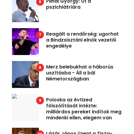
Pilhál György: Út a
pszichiátriára
Reagált a rendőrség: ugorhat
a Bindzsisztáni elnök vezetői
engedélye
Merz belebukhat a háborús
uszításba - Áll a bál
Németországban
Poloska az évtized
fölszólítását intézte:
milliárdos pereket indítok meg
mindenki ellen, elegem van
Lázár János üzent a Tisza-