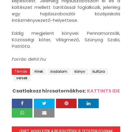
képesítést. Jelenleg Hajdúszoboszlón él és a
költészet mellett tanítással foglalkozik, jelenleg
egy hajdúszoboszlói középiskola
intézményvezető-helyettese.
Eddig megjelent könyvei: Pennamorzsák,
Közösségi kóter, Világmező, Szúnyog Szabi,
Patrióta.
Forrás: dehir.hu
Témák
Hírek
irodalom
könyv
kultúra
versek
Csatlakozz hírcsatornákhoz:
KATTINTS IDE
LEHET, HOGY EZEK A BEJEGYZÉSEK IS TETSZENI FOGNAK