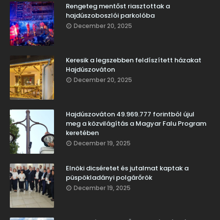
Rengeteg mentőst riasztottak a
hajdúszoboszlói parkolóba
December 20, 2025
Keresik a legszebben feldíszített házakat
Hajdúszováton
December 20, 2025
Hajdúszováton 49.969.777 forintból újul
meg a közvilágítás a Magyar Falu Program
keretében
December 19, 2025
Elnöki dicséretet és jutalmat kaptak a
püspökladányi polgárőrök
December 19, 2025