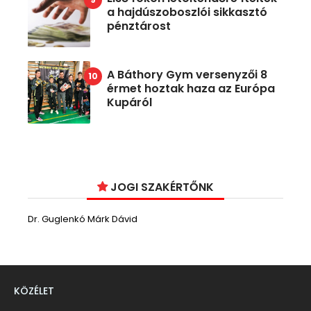
a hajdúszoboszlói sikkasztó
pénztárost
A Báthory Gym versenyzői 8
érmet hoztak haza az Európa
Kupáról
JOGI SZAKÉRTŐNK
Dr. Guglenkó Márk Dávid
KÖZÉLET