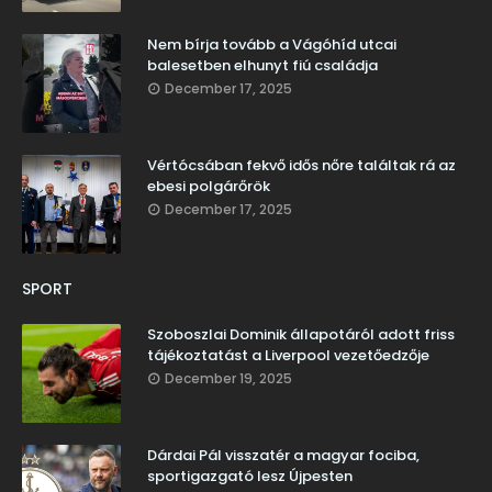
Nem bírja tovább a Vágóhíd utcai
balesetben elhunyt fiú családja
December 17, 2025
Vértócsában fekvő idős nőre találtak rá az
ebesi polgárőrök
December 17, 2025
SPORT
Szoboszlai Dominik állapotáról adott friss
tájékoztatást a Liverpool vezetőedzője
December 19, 2025
Dárdai Pál visszatér a magyar fociba,
sportigazgató lesz Újpesten