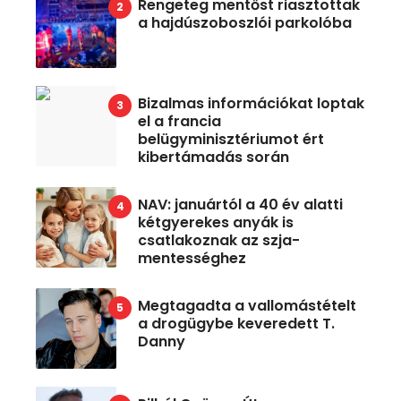
Rengeteg mentőst riasztottak
a hajdúszoboszlói parkolóba
Bizalmas információkat loptak
el a francia
belügyminisztériumot ért
kibertámadás során
NAV: januártól a 40 év alatti
kétgyerekes anyák is
csatlakoznak az szja-
mentességhez
Megtagadta a vallomástételt
a drogügybe keveredett T.
Danny