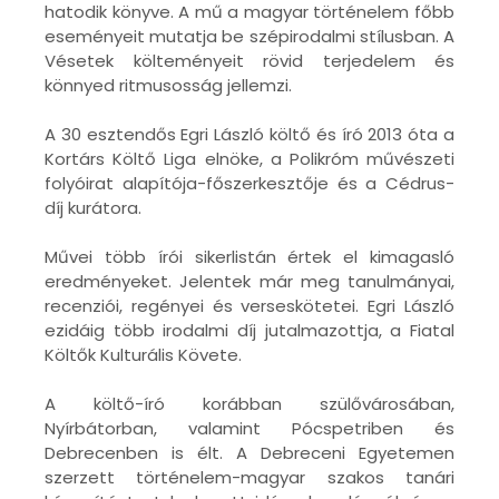
hatodik könyve. A mű a magyar történelem főbb
eseményeit mutatja be szépirodalmi stílusban. A
Vésetek költeményeit rövid terjedelem és
könnyed ritmusosság jellemzi.
A 30 esztendős Egri László költő és író 2013 óta a
Kortárs Költő Liga elnöke, a Polikróm művészeti
folyóirat alapítója-főszerkesztője és a Cédrus-
díj kurátora.
Művei több írói sikerlistán értek el kimagasló
eredményeket. Jelentek már meg tanulmányai,
recenziói, regényei és verseskötetei. Egri László
ezidáig több irodalmi díj jutalmazottja, a Fiatal
Költők Kulturális Követe.
A költő-író korábban szülővárosában,
Nyírbátorban, valamint Pócspetriben és
Debrecenben is élt. A Debreceni Egyetemen
szerzett történelem-magyar szakos tanári