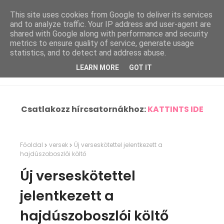
This site uses cookies from Google to deliver its services
and to analyze traffic. Your IP address and user-agent are
shared with Google along with performance and security
metrics to ensure quality of service, generate usage
statistics, and to detect and address abuse.
LEARN MORE
GOT IT
Csatlakozz hírcsatornákhoz:
KATTINTS IDE
Főoldal
versek
Új verseskötettel jelentkezett a
hajdúszoboszlói költő
Új verseskötettel
jelentkezett a
hajdúszoboszlói költő