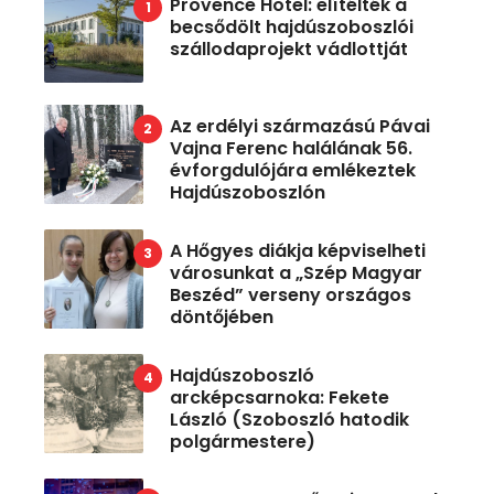
Provence Hotel: elítélték a
becsődölt hajdúszoboszlói
szállodaprojekt vádlottját
Az erdélyi származású Pávai
Vajna Ferenc halálának 56.
évforgdulójára emlékeztek
Hajdúszoboszlón
A Hőgyes diákja képviselheti
városunkat a „Szép Magyar
Beszéd” verseny országos
döntőjében
Hajdúszoboszló
arcképcsarnoka: Fekete
László (Szoboszló hatodik
polgármestere)