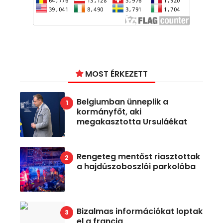
MOST ÉRKEZETT
Belgiumban ünneplik a
kormányfőt, aki
megakasztotta Ursuláékat
Rengeteg mentőst riasztottak
a hajdúszoboszlói parkolóba
Bizalmas információkat loptak
el a francia