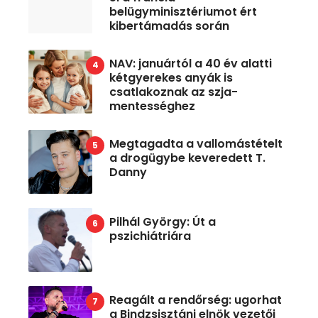
belügyminisztériumot ért
kibertámadás során
NAV: januártól a 40 év alatti
kétgyerekes anyák is
csatlakoznak az szja-
mentességhez
Megtagadta a vallomástételt
a drogügybe keveredett T.
Danny
Pilhál György: Út a
pszichiátriára
Reagált a rendőrség: ugorhat
a Bindzsisztáni elnök vezetői