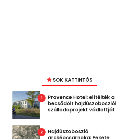
SOK KATTINTÓS
Provence Hotel: elítélték a
becsődölt hajdúszoboszlói
szállodaprojekt vádlottját
Hajdúszoboszló
arcképcsarnoka: Fekete