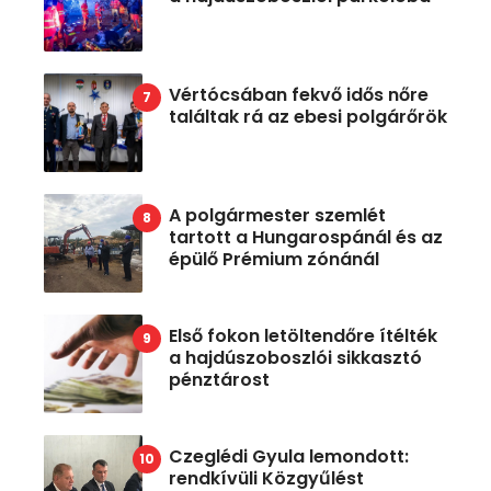
Vértócsában fekvő idős nőre
találtak rá az ebesi polgárőrök
A polgármester szemlét
tartott a Hungarospánál és az
épülő Prémium zónánál
Első fokon letöltendőre ítélték
a hajdúszoboszlói sikkasztó
pénztárost
Czeglédi Gyula lemondott:
rendkívüli Közgyűlést