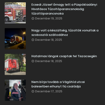
Ecsedi József őrnagy lett a Püspökladányi
Hivatásos Tűzoltóparancsnokság
tűzoltóparancsnoka
December 19, 2025
Nagy volt a készültség, tűzoltók vonultak a
szoboszlói szállodához
December 18, 2025
Hatalmas lángok csaptak fel Tiszacsegén
December 18, 2025
Nem bírja tovább a Vágóhíd utcai
balesetben elhunyt fiú családja
December 17, 2025