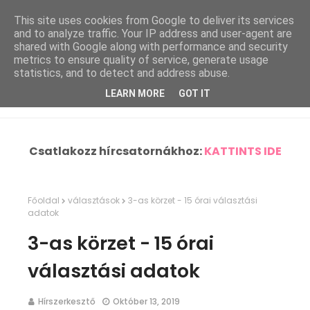
This site uses cookies from Google to deliver its services
and to analyze traffic. Your IP address and user-agent are
shared with Google along with performance and security
metrics to ensure quality of service, generate usage
statistics, and to detect and address abuse.
LEARN MORE
GOT IT
Csatlakozz hírcsatornákhoz:
KATTINTS IDE
Főoldal
választások
3-as körzet - 15 órai választási
adatok
3-as körzet - 15 órai
választási adatok
Hírszerkesztő
Október 13, 2019