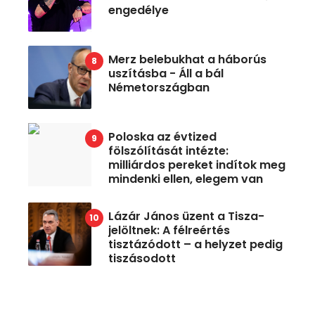
engedélye
Merz belebukhat a háborús
uszításba - Áll a bál
Németországban
Poloska az évtized
fölszólítását intézte:
milliárdos pereket indítok meg
mindenki ellen, elegem van
Lázár János üzent a Tisza-
jelöltnek: A félreértés
tisztázódott – a helyzet pedig
tiszásodott