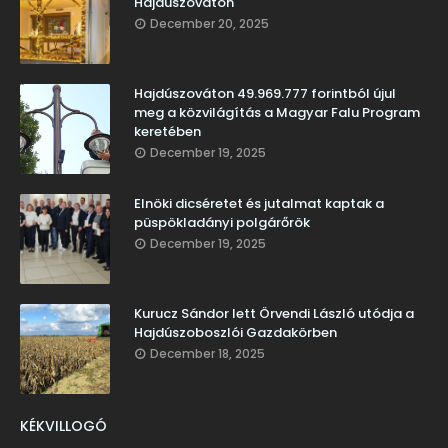
Hajdúszováton
December 20, 2025
Hajdúszováton 49.969.777 forintból újul
meg a közvilágítás a Magyar Falu Program
keretében
December 19, 2025
Elnöki dicséretet és jutalmat kaptak a
püspökladányi polgárőrök
December 19, 2025
Kurucz Sándor lett Örvendi László utódja a
Hajdúszoboszlói Gazdakörben
December 18, 2025
KÉKVILLOGÓ