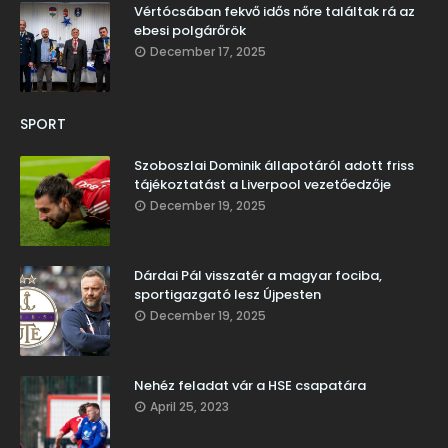
Vértócsában fekvő idős nőre találtak rá az
ebesi polgárőrök
December 17, 2025
SPORT
Szoboszlai Dominik állapotáról adott friss
tájékoztatást a Liverpool vezetőedzője
December 19, 2025
Dárdai Pál visszatér a magyar fociba,
sportigazgató lesz Újpesten
December 19, 2025
Nehéz feladat vár a HSE csapatára
April 25, 2023