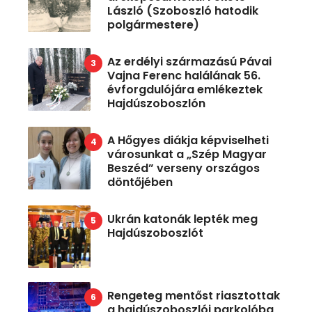
László (Szoboszló hatodik
polgármestere)
Az erdélyi származású Pávai
Vajna Ferenc halálának 56.
évforgdulójára emlékeztek
Hajdúszoboszlón
A Hőgyes diákja képviselheti
városunkat a „Szép Magyar
Beszéd” verseny országos
döntőjében
Ukrán katonák lepték meg
Hajdúszoboszlót
Rengeteg mentőst riasztottak
a hajdúszoboszlói parkolóba