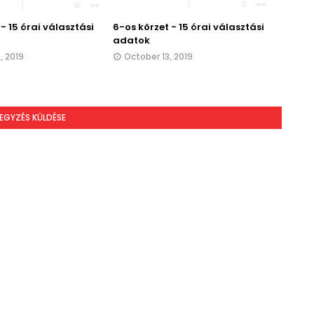
 - 15 órai választási
6-os körzet - 15 órai választási
adatok
, 2019
October 13, 2019
EGYZÉS KÜLDÉSE