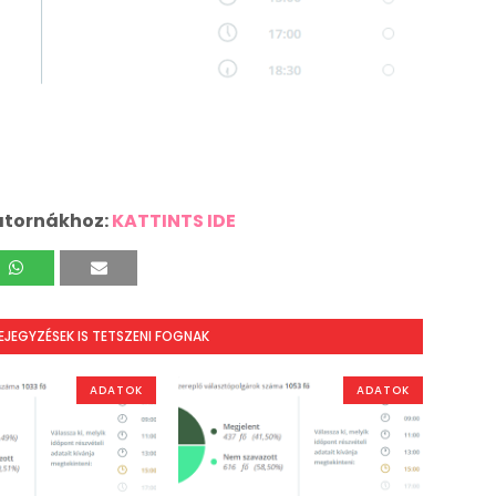
atornákhoz:
KATTINTS IDE
BEJEGYZÉSEK IS TETSZENI FOGNAK
ADATOK
ADATOK