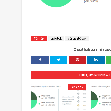
Témák
adatok
választások
Csatlakozz hírcs
LEHET, HOGY EZEK A 
ADATOK