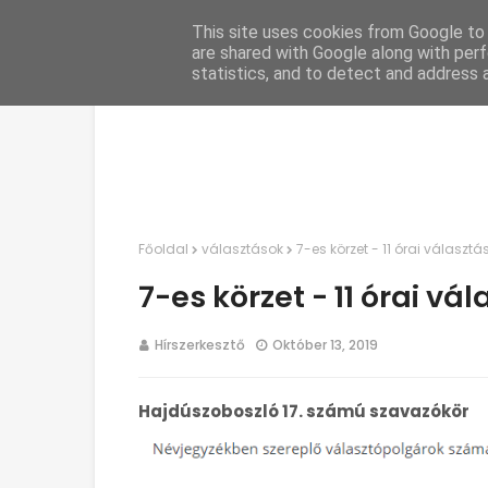
This site uses cookies from Google to d
C
are shared with Google along with perf
statistics, and to detect and address 
Főoldal
választások
7-es körzet - 11 órai választ
7-es körzet - 11 órai vá
Hírszerkesztő
Október 13, 2019
Hajdúszoboszló 17. számú szavazókör