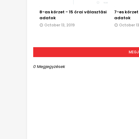
8-as körzet - 15 órai választási
7-es körzet
adatok
adatok
October 13, 2019
October 13
MEGJ
0 Megjegyzések