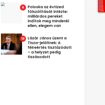
Poloska az évtized
fölszólítását intézte:
milliárdos pereket
indítok meg mindenki
ellen, elegem van
Lázár János üzent a
Tisza-jelöltnek: A
félreértés tisztázódott
– a helyzet pedig
tiszásodott