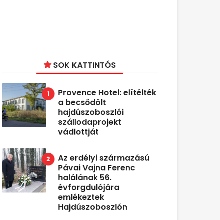
SOK KATTINTÓS
Provence Hotel: elítélték
a becsődölt
hajdúszoboszlói
szállodaprojekt
vádlottját
Az erdélyi származású
Pávai Vajna Ferenc
halálának 56.
évforgdulójára
emlékeztek
Hajdúszoboszlón