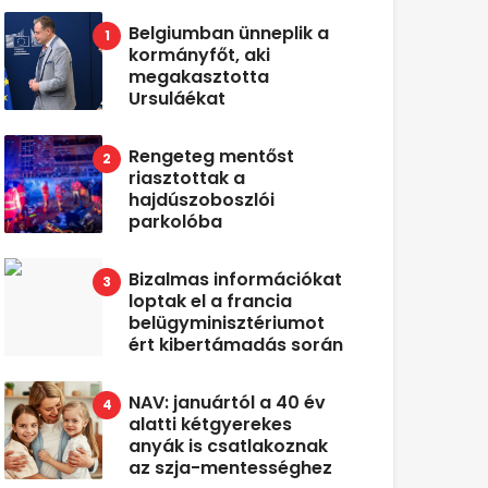
Belgiumban ünneplik a
kormányfőt, aki
megakasztotta
Ursuláékat
Rengeteg mentőst
riasztottak a
hajdúszoboszlói
parkolóba
Bizalmas információkat
loptak el a francia
belügyminisztériumot
ért kibertámadás során
NAV: januártól a 40 év
alatti kétgyerekes
anyák is csatlakoznak
az szja-mentességhez