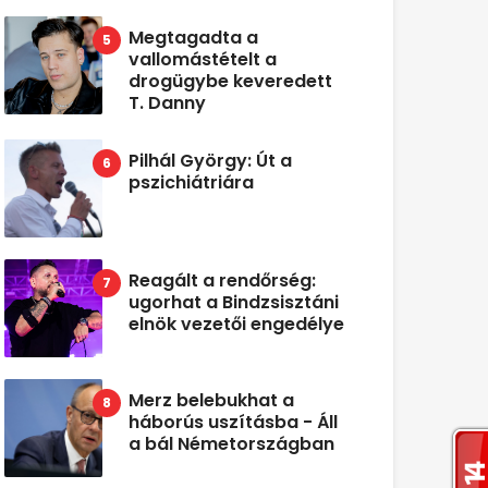
Megtagadta a
vallomástételt a
drogügybe keveredett
T. Danny
Pilhál György: Út a
pszichiátriára
Reagált a rendőrség:
ugorhat a Bindzsisztáni
elnök vezetői engedélye
Merz belebukhat a
háborús uszításba - Áll
a bál Németországban