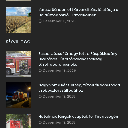
Kurucz Sándor lett Örvendi László utódja a
Hajdúszoboszlói Gazdakörben
December 18, 2025
KÉKVILLOGÓ
Ecsedi József őrnagy lett a Püspökladányi
Hivatásos Tűzoltóparancsnokság
tűzoltóparancsnoka
December 19, 2025
Nagy volt a készültség, tűzoltók vonultak a
szoboszlói szállodához
December 18, 2025
Hatalmas lángok csaptak fel Tiszacsegén
December 18, 2025