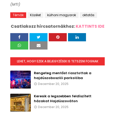
(MTI)
Témák
Közélet
külhoni magyarok
oktatás
Csatlakozz hírcsatornákhoz:
KATTINTS IDE
LEHET, HOGY EZEK A BEJEGYZÉSEK IS TETSZENI FOGNAK
Rengeteg mentőst riasztottak a
hajdúszoboszlói parkolóba
December 20, 2025
Keresik a legszebben feldíszített
házakat Hajdúszováton
December 20, 2025