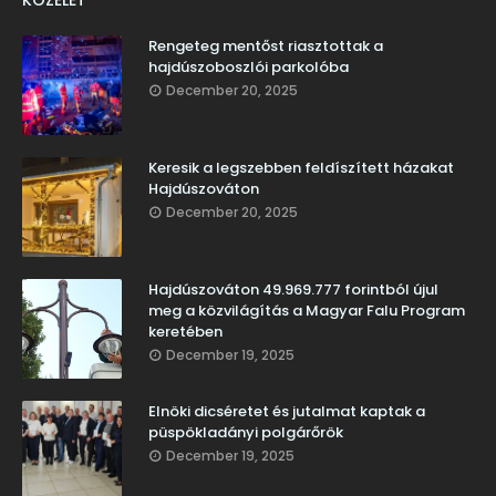
KÖZÉLET
Rengeteg mentőst riasztottak a
hajdúszoboszlói parkolóba
December 20, 2025
Keresik a legszebben feldíszített házakat
Hajdúszováton
December 20, 2025
Hajdúszováton 49.969.777 forintból újul
meg a közvilágítás a Magyar Falu Program
keretében
December 19, 2025
Elnöki dicséretet és jutalmat kaptak a
püspökladányi polgárőrök
December 19, 2025