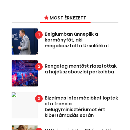
MOST ÉRKEZETT
Belgiumban ünneplik a
kormányfőt, aki
megakasztotta Ursuláékat
Rengeteg mentőst riasztottak
a hajdúszoboszlói parkolóba
Bizalmas információkat loptak
el a francia
belügyminisztériumot ért
kibertámadás során