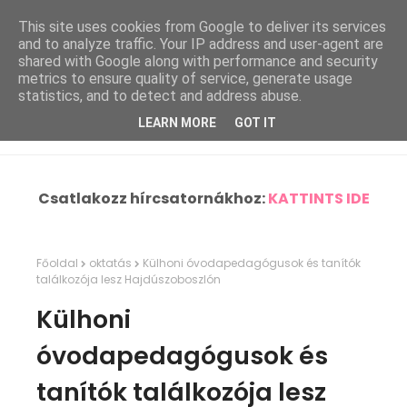
This site uses cookies from Google to deliver its services
and to analyze traffic. Your IP address and user-agent are
shared with Google along with performance and security
metrics to ensure quality of service, generate usage
statistics, and to detect and address abuse.
LEARN MORE
GOT IT
Csatlakozz hírcsatornákhoz:
KATTINTS IDE
Főoldal
oktatás
Külhoni óvodapedagógusok és tanítók
találkozója lesz Hajdúszoboszlón
Külhoni
óvodapedagógusok és
tanítók találkozója lesz