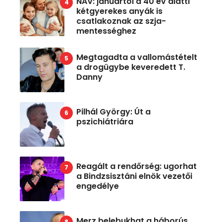
NAV: januártól a 40 év alatti
kétgyerekes anyák is
csatlakoznak az szja-
mentességhez
Megtagadta a vallomástételt
a drogügybe keveredett T.
Danny
Pilhál György: Út a
pszichiátriára
Reagált a rendőrség: ugorhat
a Bindzsisztáni elnök vezetői
engedélye
Merz belebukhat a háborús