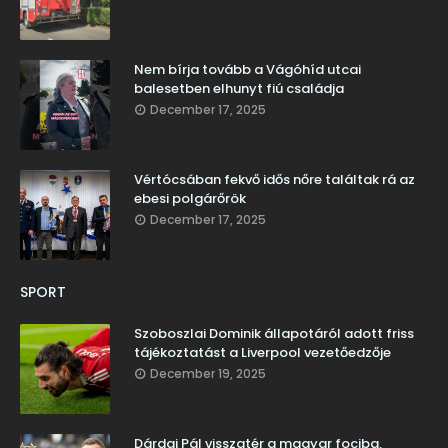
Nem bírja tovább a Vágóhíd utcai
balesetben elhunyt fiú családja
December 17, 2025
Vértócsában fekvő idős nőre találtak rá az
ebesi polgárőrök
December 17, 2025
SPORT
Szoboszlai Dominik állapotáról adott friss
tájékoztatást a Liverpool vezetőedzője
December 19, 2025
Dárdai Pál visszatér a magyar fociba,