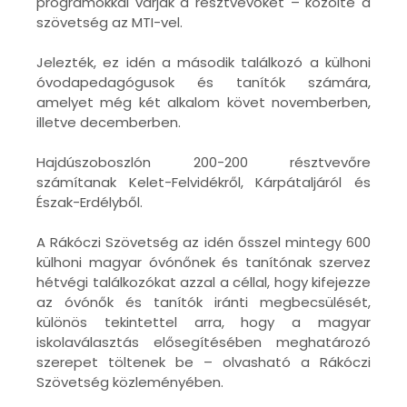
programokkal várják a résztvevőket – közölte a
szövetség az MTI-vel.
Jelezték, ez idén a második találkozó a külhoni
óvodapedagógusok és tanítók számára,
amelyet még két alkalom követ novemberben,
illetve decemberben.
Hajdúszoboszlón 200-200 résztvevőre
számítanak Kelet-Felvidékről, Kárpátaljáról és
Észak-Erdélyből.
A Rákóczi Szövetség az idén ősszel mintegy 600
külhoni magyar óvónőnek és tanítónak szervez
hétvégi találkozókat azzal a céllal, hogy kifejezze
az óvónők és tanítók iránti megbecsülését,
különös tekintettel arra, hogy a magyar
iskolaválasztás elősegítésében meghatározó
szerepet töltenek be – olvasható a Rákóczi
Szövetség közleményében.