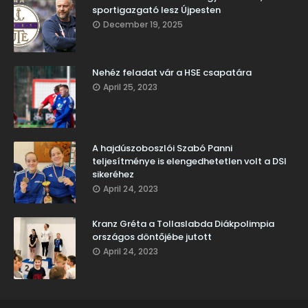
sportigazgató lesz Újpesten
December 19, 2025
Nehéz feladat vár a HSE csapatára
April 25, 2023
A hajdúszoboszlói Szabó Panni
teljesítménye is elengedhetetlen volt a DSI
sikeréhez
April 24, 2023
Kranz Gréta a Tollaslabda Diákpolimpia
országos döntőjébe jutott
April 24, 2023