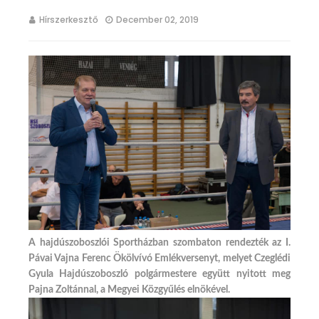
Hírszerkesztő
December 02, 2019
A hajdúszoboszlói Sportházban szombaton rendezték az I.
Pávai Vajna Ferenc Ökölvívó Emlékversenyt, melyet Czeglédi
Gyula Hajdúszoboszló polgármestere együtt nyitott meg
Pajna Zoltánnal, a Megyei Közgyűlés elnökével.