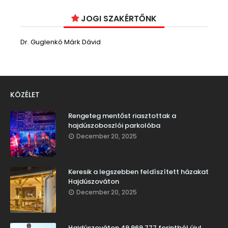
JOGI SZAKÉRTŐNK
Dr. Guglenkó Márk Dávid
KÖZÉLET
Rengeteg mentőst riasztottak a
hajdúszoboszlói parkolóba
December 20, 2025
Keresik a legszebben feldíszített házakat
Hajdúszováton
December 20, 2025
Hajdúszováton 49.969.777 forintból újul