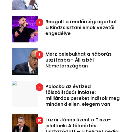
Reagált a rendőrség: ugorhat
a Bindzsisztáni elnök vezetői
engedélye
Merz belebukhat a háborús
uszításba - Áll a bál
Németországban
Poloska az évtized
fölszólítását intézte:
milliárdos pereket indítok meg
mindenki ellen, elegem van
Lázár János üzent a Tisza-
jelöltnek: A félreértés
tisztázódott – a helyzet pedig