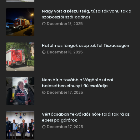
Nagy volt a készültség, tűzoltók vonultak a
szoboszlói szállodához
December 18, 2025
Hatalmas lángok csaptak fel Tiszacsegén
December 18, 2025
Nem bírja tovább a Vágóhíd utcai
balesetben elhunyt fiú családja
December 17, 2025
Vértócsában fekvő idős nőre találtak rá az
ebesi polgárőrök
December 17, 2025