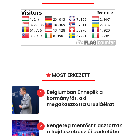
MOST ÉRKEZETT
Belgiumban ünneplik a
kormányfőt, aki
megakasztotta Ursuláékat
Rengeteg mentőst riasztottak
a hajdúszoboszlói parkolóba