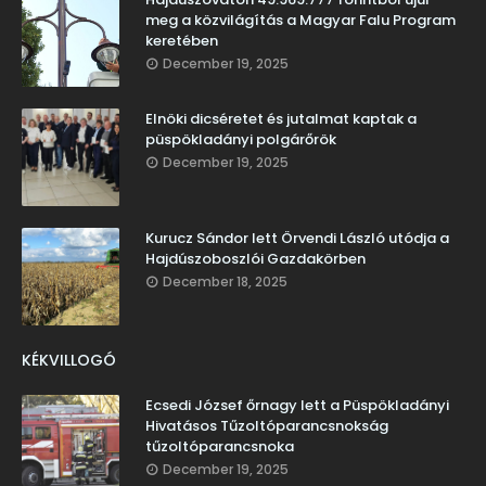
meg a közvilágítás a Magyar Falu Program
keretében
December 19, 2025
Elnöki dicséretet és jutalmat kaptak a
püspökladányi polgárőrök
December 19, 2025
Kurucz Sándor lett Örvendi László utódja a
Hajdúszoboszlói Gazdakörben
December 18, 2025
KÉKVILLOGÓ
Ecsedi József őrnagy lett a Püspökladányi
Hivatásos Tűzoltóparancsnokság
tűzoltóparancsnoka
December 19, 2025