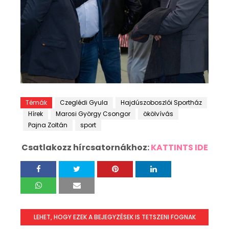
Témák
Czeglédi Gyula
Hajdúszoboszlói Sportház
Hírek
Marosi György Csongor
ökölvívás
Pajna Zoltán
sport
Csatlakozz hírcsatornákhoz:
KATTINTS IDE
LEHET, HOGY EZEK A BEJEGYZÉSEK IS TETSZENI FOGNAK