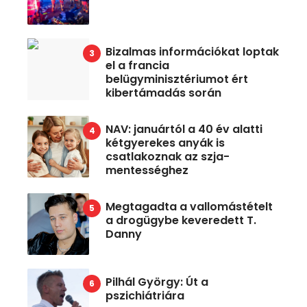
Bizalmas információkat loptak
el a francia
belügyminisztériumot ért
kibertámadás során
NAV: januártól a 40 év alatti
kétgyerekes anyák is
csatlakoznak az szja-
mentességhez
Megtagadta a vallomástételt
a drogügybe keveredett T.
Danny
Pilhál György: Út a
pszichiátriára