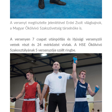
A versenyt megtisztelte jelenlétével Erdei Zsolt világbajnok,
a Magyar Ökölvívó Szakszövetség társelnöke is.
A versenyen 7 csapat utánpótlás és ifjúsági versenyzői
vettek részt és 24 mérkőzést vívtak. A HSE Ökölvívó
Szakosztályának 5 versenyzője szállt ringbe.