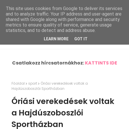
This site uses cookies from Google to deliver its services
and to analyze traffic. Your IP address and user-agent are
shared with Google along with performance and security
metrics to ensure quality of service, generate usage
statistics, and to detect and address abuse.
LEARN MORE
GOT IT
Csatlakozz hírcsatornákhoz:
KATTINTS IDE
Főoldal
sport
Óriási verekedések voltak a
Hajdúszoboszlói Sportházban
Óriási verekedések voltak
a Hajdúszoboszlói
Sportházban