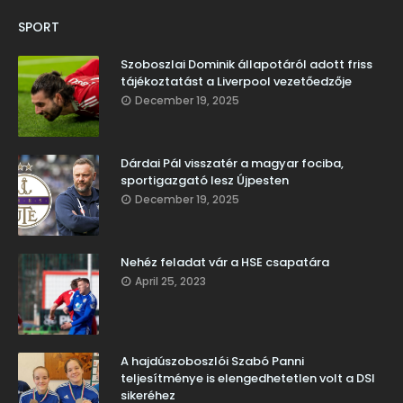
SPORT
Szoboszlai Dominik állapotáról adott friss
tájékoztatást a Liverpool vezetőedzője
December 19, 2025
Dárdai Pál visszatér a magyar fociba,
sportigazgató lesz Újpesten
December 19, 2025
Nehéz feladat vár a HSE csapatára
April 25, 2023
A hajdúszoboszlói Szabó Panni
teljesítménye is elengedhetetlen volt a DSI
sikeréhez