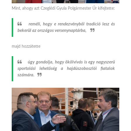
Mint, ahogy azt Czeglédi Gyula Polgármester Úr kifejtette:
reméli, hogy e rendezvényből tradíció lesz és
bekerül az országos versenynaptárba,
majd hozzátette
úgy gondolja, hogy ökölvívás is egy nagyszerű
sportolási lehetőség a hajdúszoboszlói fiatalok
számára.