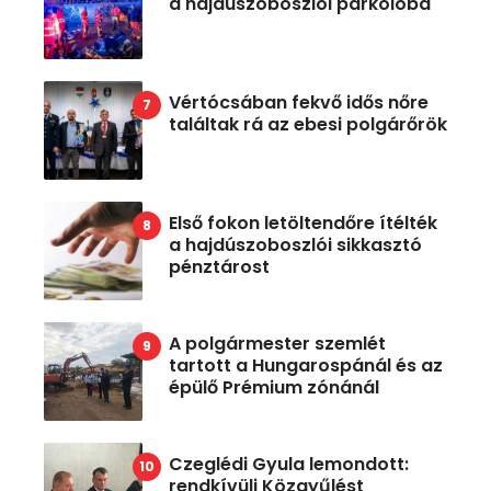
a hajdúszoboszlói parkolóba
Vértócsában fekvő idős nőre
találtak rá az ebesi polgárőrök
Első fokon letöltendőre ítélték
a hajdúszoboszlói sikkasztó
pénztárost
A polgármester szemlét
tartott a Hungarospánál és az
épülő Prémium zónánál
Czeglédi Gyula lemondott:
rendkívüli Közgyűlést