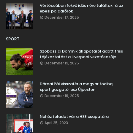
Vértócsában fekvő idős nőre találtak rá az
ebesi polgárőrök
December 17, 2025
SPORT
Szoboszlai Dominik állapotáról adott friss
tájékoztatást a Liverpool vezetőedzője
December 19, 2025
Dárdai Pál visszatér a magyar fociba,
sportigazgató lesz Újpesten
December 19, 2025
Nehéz feladat vár a HSE csapatára
April 25, 2023