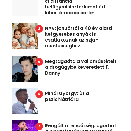
el a francia
belügyminisztériumot ért
kibertámadás során
NAV: januártól a 40 év alatti
kétgyerekes anyák is
csatlakoznak az szja-
mentességhez
Megtagadta a vallomástételt
a drogügybe keveredett T.
Danny
Pilhál György: Út a
pszichiátriára
Reagált a rendőrség: ugorhat