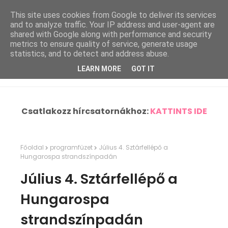
This site uses cookies from Google to deliver its services
and to analyze traffic. Your IP address and user-agent are
shared with Google along with performance and security
metrics to ensure quality of service, generate usage
statistics, and to detect and address abuse.
LEARN MORE
GOT IT
Csatlakozz hírcsatornákhoz:
KATTINTS IDE
Főoldal
programfüzet
Július 4. Sztárfellépő a
Hungarospa strandszínpadán
Július 4. Sztárfellépő a
Hungarospa
strandszínpadán