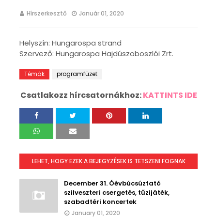
Hírszerkesztő
Január 01, 2020
Helyszín: Hungarospa strand
Szervező: Hungarospa Hajdúszoboszlói Zrt.
Témák
programfüzet
Csatlakozz hírcsatornákhoz:
KATTINTS IDE
LEHET, HOGY EZEK A BEJEGYZÉSEK IS TETSZENI FOGNAK
December 31. Óévbúcsúztató
szilveszteri csergetés, tűzijáték,
szabadtéri koncertek
January 01, 2020