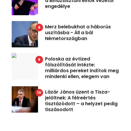
a Bindzsisztáni elnök vezetői
engedélye
Merz belebukhat a háborús
uszításba - Áll a bál
Németországban
Poloska az évtized
fölszólítását intézte:
milliárdos pereket indítok meg
mindenki ellen, elegem van
Lázár János üzent a Tisza-
jelöltnek: A félreértés
tisztázódott – a helyzet pedig
tiszásodott