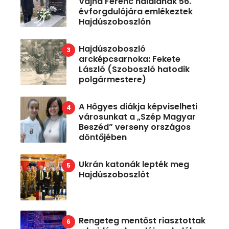
Vajna Ferenc halálának 56.
évforgdulójára emlékeztek
Hajdúszoboszlón
Hajdúszoboszló
arcképcsarnoka: Fekete
László (Szoboszló hatodik
polgármestere)
A Hőgyes diákja képviselheti
városunkat a „Szép Magyar
Beszéd” verseny országos
döntőjében
Ukrán katonák lepték meg
Hajdúszoboszlót
Rengeteg mentőst riasztottak