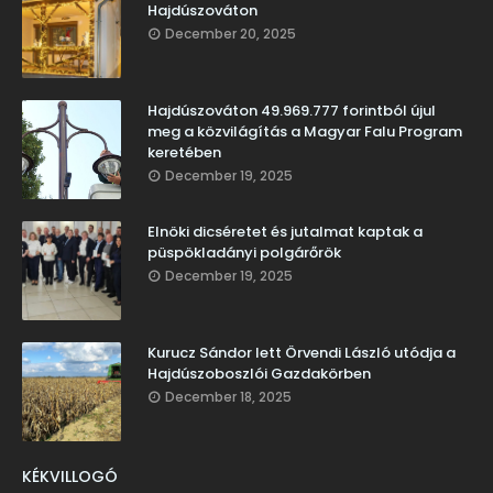
Hajdúszováton
December 20, 2025
Hajdúszováton 49.969.777 forintból újul
meg a közvilágítás a Magyar Falu Program
keretében
December 19, 2025
Elnöki dicséretet és jutalmat kaptak a
püspökladányi polgárőrök
December 19, 2025
Kurucz Sándor lett Örvendi László utódja a
Hajdúszoboszlói Gazdakörben
December 18, 2025
KÉKVILLOGÓ