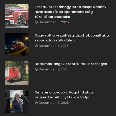
Ecsedi József őrnagy lett a Püspökladányi
Hivatásos Tűzoltóparancsnokság
tűzoltóparancsnoka
December 19, 2025
Nagy volt a készültség, tűzoltók vonultak a
szoboszlói szállodához
December 18, 2025
Hatalmas lángok csaptak fel Tiszacsegén
December 18, 2025
Nem bírja tovább a Vágóhíd utcai
balesetben elhunyt fiú családja
December 17, 2025