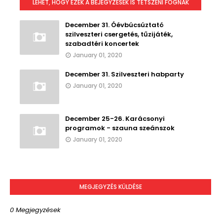
LEHET, HOGY EZEK A BEJEGYZÉSEK IS TETSZENI FOGNAK
December 31. Óévbúcsúztató
szilveszteri csergetés, tűzijáték,
szabadtéri koncertek
January 01, 2020
December 31. Szilveszteri habparty
January 01, 2020
December 25-26. Karácsonyi
programok - szauna szeánszok
January 01, 2020
MEGJEGYZÉS KÜLDÉSE
0 Megjegyzések