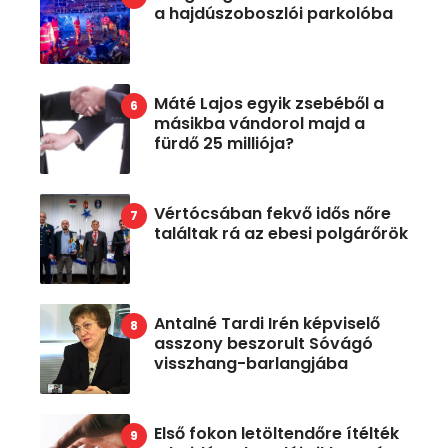
a hajdúszoboszlói parkolóba
Máté Lajos egyik zsebéből a
másikba vándorol majd a
fürdő 25 milliója?
Vértócsában fekvő idős nőre
találtak rá az ebesi polgárőrök
Antalné Tardi Irén képviselő
asszony beszorult Sóvágó
visszhang-barlangjába
Első fokon letöltendőre ítélték