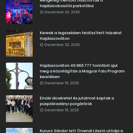
Rengeteg mentőst riasztottak a
hajdúszoboszlói parkolóba
December 20, 2025
Keresik a legszebben feldíszített házakat
Hajdúszováton
December 20, 2025
Hajdúszováton 49.969.777 forintból újul
meg a közvilágítás a Magyar Falu Program
keretében
December 19, 2025
Elnöki dicséretet és jutalmat kaptak a
püspökladányi polgárőrök
December 19, 2025
Kurucz Sándor lett Örvendi László utódja a