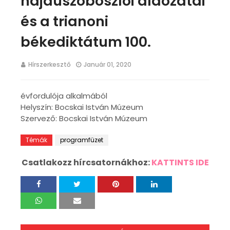
hajdúszoboszlói áldozatai
és a trianoni
békediktátum 100.
Hírszerkesztő
Január 01, 2020
évfordulója alkalmából
Helyszín: Bocskai István Múzeum
Szervező: Bocskai István Múzeum
Témák
programfüzet
Csatlakozz hírcsatornákhoz:
KATTINTS IDE