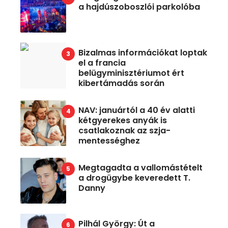
a hajdúszoboszlói parkolóba
Bizalmas információkat loptak
el a francia
belügyminisztériumot ért
kibertámadás során
NAV: januártól a 40 év alatti
kétgyerekes anyák is
csatlakoznak az szja-
mentességhez
Megtagadta a vallomástételt
a drogügybe keveredett T.
Danny
Pilhál György: Út a