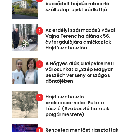
becsődölt hajdúszoboszlói
szállodaprojekt vádlottját
Az erdélyi származású Pávai
Vajna Ferenc halálának 56.
évforgdulójára emlékeztek
Hajdúszoboszlón
A Hőgyes diákja képviselheti
városunkat a „Szép Magyar
Beszéd” verseny országos
döntőjében
Hajdúszoboszló
arcképcsarnoka: Fekete
László (Szoboszló hatodik
polgármestere)
Rengeteg mentőst riasztottak