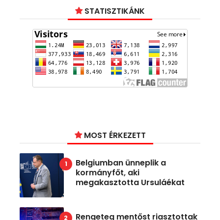
STATISZTIKÁNK
MOST ÉRKEZETT
Belgiumban ünneplik a
kormányfőt, aki
megakasztotta Ursuláékat
Rengeteg mentőst riasztottak