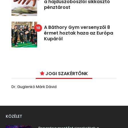
a hajdúszoboszlói sikkasztó
pénztárost
A Báthory Gym versenyzői 8
érmet hoztak haza az Európa
Kupáról
JOGI SZAKÉRTŐNK
Dr. Guglenkó Márk Dávid
KÖZÉLET