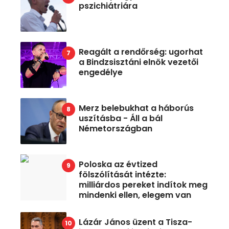
pszichiátriára
Reagált a rendőrség: ugorhat
a Bindzsisztáni elnök vezetői
engedélye
Merz belebukhat a háborús
uszításba - Áll a bál
Németországban
Poloska az évtized
fölszólítását intézte:
milliárdos pereket indítok meg
mindenki ellen, elegem van
Lázár János üzent a Tisza-