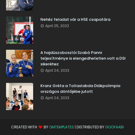
Nehéz feladat vár a HSE csapatára
April 25, 2023
A hajdúszoboszlói Szabó Panni
teljesítménye is elengedhetetlen volt a DSI
sikeréhez
April 24, 2023
Kranz Gréta a Tollaslabda Diákpolimpia
országos döntőjébe jutott
April 24, 2023
CREATED WITH
BY
OMTEMPLATES
| DISTRIBUTED BY
GOOYAABI