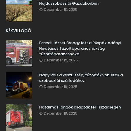
Hajdúszoboszlói Gazdakörben
December 18, 2025
KÉKVILLOGÓ
Ecsedi József őrnagy lett a Püspökladányi
Hivatásos Tűzoltóparancsnokság
tűzoltóparancsnoka
December 19, 2025
Nagy volt a készültség, tűzoltók vonultak a
szoboszlói szállodához
December 18, 2025
Hatalmas lángok csaptak fel Tiszacsegén
December 18, 2025