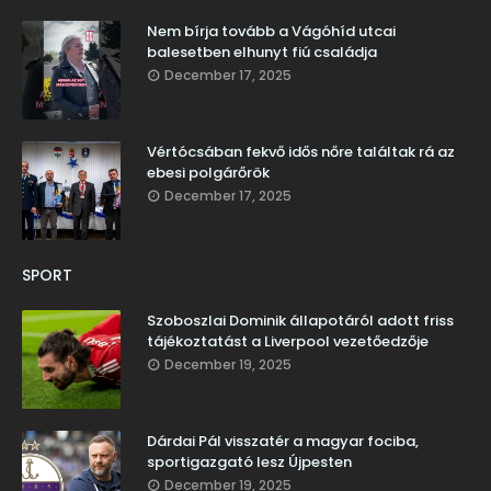
Nem bírja tovább a Vágóhíd utcai
balesetben elhunyt fiú családja
December 17, 2025
Vértócsában fekvő idős nőre találtak rá az
ebesi polgárőrök
December 17, 2025
SPORT
Szoboszlai Dominik állapotáról adott friss
tájékoztatást a Liverpool vezetőedzője
December 19, 2025
Dárdai Pál visszatér a magyar fociba,
sportigazgató lesz Újpesten
December 19, 2025