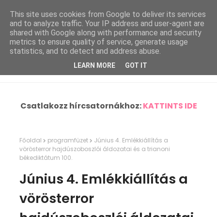
This site uses cookies from Google to deliver its services
and to analyze traffic. Your IP address and user-agent are
shared with Google along with performance and security
metrics to ensure quality of service, generate usage
statistics, and to detect and address abuse.
LEARN MORE
GOT IT
Csatlakozz hírcsatornákhoz:
KATTINTS IDE
Főoldal
programfüzet
Június 4. Emlékkiállítás a
vörösterror hajdúszoboszlói áldozatai és a trianoni
békediktátum 100.
Június 4. Emlékkiállítás a
vörösterror