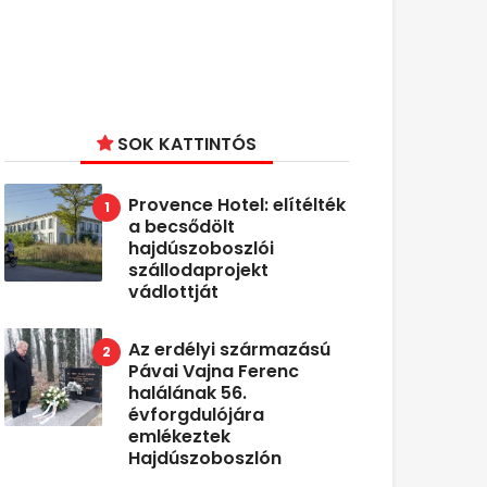
SOK KATTINTÓS
Provence Hotel: elítélték
a becsődölt
hajdúszoboszlói
szállodaprojekt
vádlottját
Az erdélyi származású
Pávai Vajna Ferenc
halálának 56.
évforgdulójára
emlékeztek
Hajdúszoboszlón