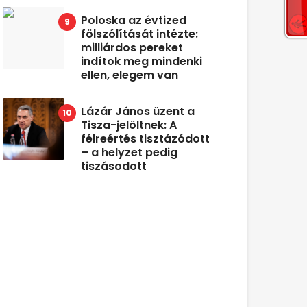
Poloska az évtized
fölszólítását intézte:
milliárdos pereket
indítok meg mindenki
ellen, elegem van
Lázár János üzent a
Tisza-jelöltnek: A
félreértés tisztázódott
– a helyzet pedig
tiszásodott