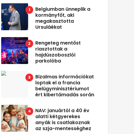
Belgiumban ünneplik a
kormányfőt, aki
megakasztotta
Ursuláékat
Rengeteg mentőst
riasztottak a
hajdúszoboszlói
parkolóba
Bizalmas információkat
loptak el a francia
belügyminisztériumot
ért kibertámadás során
NAV: januártól a 40 év
alatti kétgyerekes
anyák is csatlakoznak
az szja-mentességhez