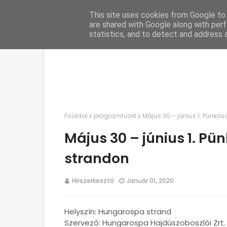
This site uses cookies from Google to d
C
are shared with Google along with perf
statistics, and to detect and address 
Főoldal
programfüzet
Május 30 – június 1. Pünkö
Május 30 – június 1. P
strandon
Hírszerkesztő
Január 01, 2020
Helyszín: Hungarospa strand
Szervező: Hungarospa Hajdúszoboszlói Zrt.