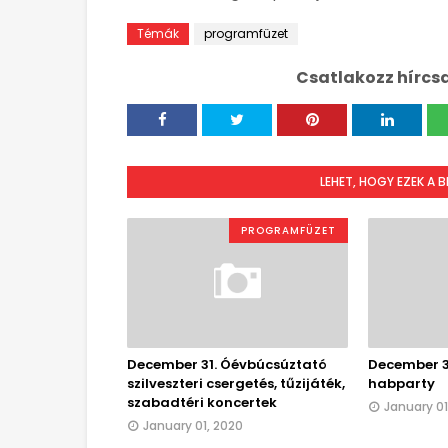
Témák
programfüzet
Csatlakozz hírcs
LEHET, HOGY EZEK A 
PROGRAMFÜZET
December 31. Óévbúcsúztató
December 31
szilveszteri csergetés, tűzijáték,
habparty
szabadtéri koncertek
January 01
January 01, 2020