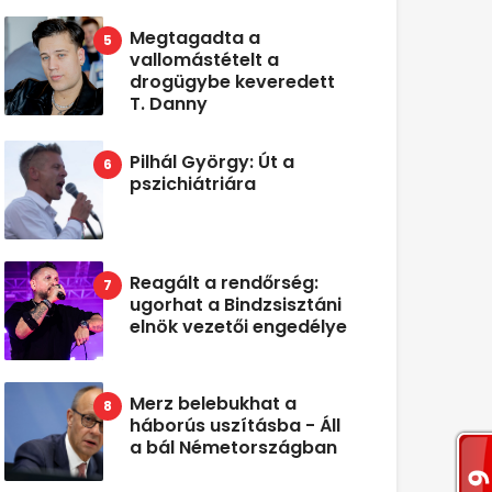
Megtagadta a
vallomástételt a
drogügybe keveredett
T. Danny
Pilhál György: Út a
pszichiátriára
Reagált a rendőrség:
ugorhat a Bindzsisztáni
elnök vezetői engedélye
Merz belebukhat a
háborús uszításba - Áll
a bál Németországban