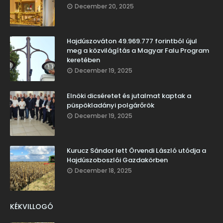
December 20, 2025
Hajdúszováton 49.969.777 forintból újul
meg a közvilágítás a Magyar Falu Program
keretében
December 19, 2025
Elnöki dicséretet és jutalmat kaptak a
püspökladányi polgárőrök
December 19, 2025
Kurucz Sándor lett Örvendi László utódja a
Hajdúszoboszlói Gazdakörben
December 18, 2025
KÉKVILLOGÓ