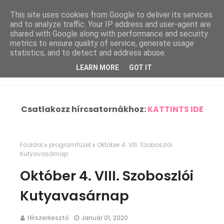
This site uses cookies from Google to deliver its services
and to analyze traffic. Your IP address and user-agent are
shared with Google along with performance and security
metrics to ensure quality of service, generate usage
statistics, and to detect and address abuse.
LEARN MORE
GOT IT
Csatlakozz hírcsatornákhoz:
KATTINTS IDE
Főoldal
programfüzet
Október 4. VIII. Szoboszlói
Kutyavasárnap
Október 4. VIII. Szoboszlói
Kutyavasárnap
Hírszerkesztő
Január 01, 2020