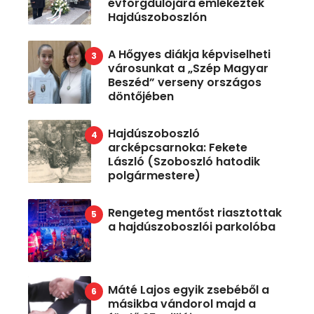
évforgdulójára emlékeztek
Hajdúszoboszlón
A Hőgyes diákja képviselheti
városunkat a „Szép Magyar
Beszéd” verseny országos
döntőjében
Hajdúszoboszló
arcképcsarnoka: Fekete
László (Szoboszló hatodik
polgármestere)
Rengeteg mentőst riasztottak
a hajdúszoboszlói parkolóba
Máté Lajos egyik zsebéből a
másikba vándorol majd a