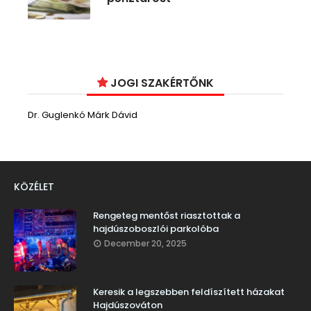
JOGI SZAKÉRTŐNK
Dr. Guglenkó Márk Dávid
KÖZÉLET
Rengeteg mentőst riasztottak a
hajdúszoboszlói parkolóba
December 20, 2025
Keresik a legszebben feldíszített házakat
Hajdúszováton