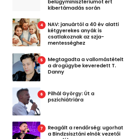
belügyminisztériumot ért
kibertámadás során
NAV: januártól a 40 év alatti
kétgyerekes anyák is
csatlakoznak az szja-
mentességhez
Megtagadta a vallomástételt
a drogügybe keveredett T.
Danny
Pilhál György: Út a
pszichiátriára
Reagált a rendőrség: ugorhat
a Bindzsisztáni elnök vezetői