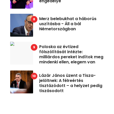
engedélye
Merz belebukhat a háborús
uszításba - Áll a bál
Németországban
Poloska az évtized
fölszólítását intézte:
milliárdos pereket indítok meg
mindenki ellen, elegem van
Lázár János üzent a Tisza-
jelöltnek: A félreértés
tisztázódott – a helyzet pedig
tiszásodott