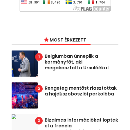
MOST ÉRKEZETT
Belgiumban ünneplik a
kormányfőt, aki
megakasztotta Ursuláékat
Rengeteg mentőst riasztottak
a hajdúszoboszlói parkolóba
Bizalmas információkat loptak
el a francia