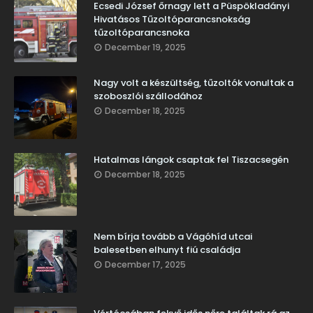
Ecsedi József őrnagy lett a Püspökladányi
Hivatásos Tűzoltóparancsnokság
tűzoltóparancsnoka
December 19, 2025
Nagy volt a készültség, tűzoltók vonultak a
szoboszlói szállodához
December 18, 2025
Hatalmas lángok csaptak fel Tiszacsegén
December 18, 2025
Nem bírja tovább a Vágóhíd utcai
balesetben elhunyt fiú családja
December 17, 2025