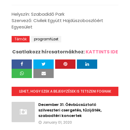
Helyszín: Szabadidő Park
Szervező: Civilek Együtt Hajdúszoboszlóért
Egyesület
Témák
programfüzet
Csatlakozz hírcsatornákhoz:
KATTINTS IDE
LEHET, HOGY EZEK A BEJEGYZÉSEK IS TETSZENI FOGNAK
December 31. Óévbúcsúztató
szilveszteri csergetés, tűzijáték,
szabadtéri koncertek
January 01, 2020