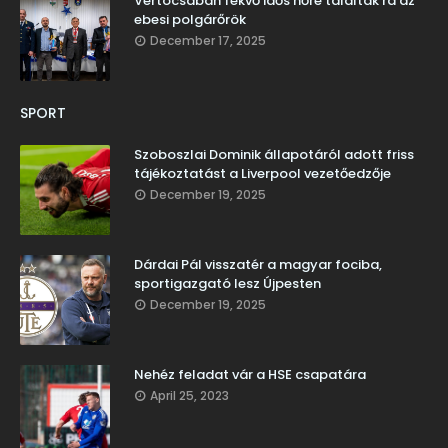
Vértócsában fekvő idős nőre találtak rá az
ebesi polgárőrök
December 17, 2025
SPORT
Szoboszlai Dominik állapotáról adott friss
tájékoztatást a Liverpool vezetőedzője
December 19, 2025
Dárdai Pál visszatér a magyar fociba,
sportigazgató lesz Újpesten
December 19, 2025
Nehéz feladat vár a HSE csapatára
April 25, 2023