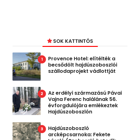
SOK KATTINTÓS
Provence Hotel: elítélték a
becsődölt hajdúszoboszlói
szállodaprojekt vádlottját
Az erdélyi származású Pávai
Vajna Ferenc halálának 56.
évforgdulójára emlékeztek
Hajdúszoboszlón
Hajdúszoboszló
arcképcsarnoka: Fekete