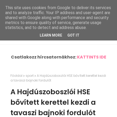
This site uses cookies from Google to deliver its services
and to analyze traffic. Your IP address and user-agent are
shared with Google along with performance and security
metrics to ensure quality of service, generate usage
statistics, and to detect and address abuse.
LEARN MORE
GOT IT
Csatlakozz hírcsatornákhoz:
KATTINTS IDE
Főoldal
sport
A Hajdúszoboszlói HSE bővített kerettel kezdi
a tavaszi bajnoki fordulót
A Hajdúszoboszlói HSE
bővített kerettel kezdi a
tavaszi bajnoki fordulót