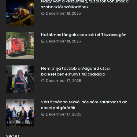
Nagy volt a készültség, tűzoltók vonultak a
szoboszlói szállodához
December 18, 2025
Hatalmas lángok csaptak fel Tiszacsegén
December 18, 2025
Nem bírja tovább a Vágóhíd utcai
balesetben elhunyt fiú családja
December 17, 2025
Vértócsában fekvő idős nőre találtak rá az
ebesi polgárőrök
December 17, 2025
SPORT