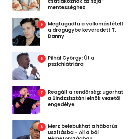
csatlakoznak az szja-
mentességhez
Megtagadta a vallomástételt
a drogügybe keveredett T.
Danny
Pilhál György: Út a
pszichiátriára
Reagált a rendőrség: ugorhat
a Bindzsisztáni elnök vezetői
engedélye
Merz belebukhat a háborús
uszításba - Áll a bál
Németországban