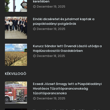
keretében
December 19, 2025
Elnöki dicséretet és jutalmat kaptak a
püspökladányi polgárőrök
December 19, 2025
Kurucz Sándor lett Örvendi László utódja a
Hajdúszoboszlói Gazdakörben
December 18, 2025
KÉKVILLOGÓ
Ecsedi József őrnagy lett a Püspökladányi
Hivatásos Tűzoltóparancsnokság
tűzoltóparancsnoka
December 19, 2025