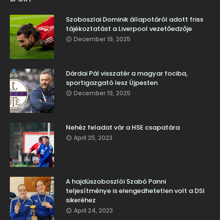
Szoboszlai Dominik állapotáról adott friss
tájékoztatást a Liverpool vezetőedzője
December 19, 2025
Dárdai Pál visszatér a magyar fociba,
sportigazgató lesz Újpesten
December 19, 2025
Nehéz feladat vár a HSE csapatára
April 25, 2023
A hajdúszoboszlói Szabó Panni
teljesítménye is elengedhetetlen volt a DSI
sikeréhez
April 24, 2023