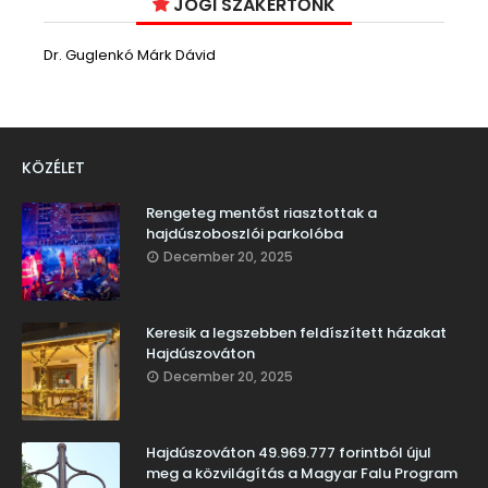
JOGI SZAKÉRTŐNK
Dr. Guglenkó Márk Dávid
KÖZÉLET
Rengeteg mentőst riasztottak a
hajdúszoboszlói parkolóba
December 20, 2025
Keresik a legszebben feldíszített házakat
Hajdúszováton
December 20, 2025
Hajdúszováton 49.969.777 forintból újul
meg a közvilágítás a Magyar Falu Program