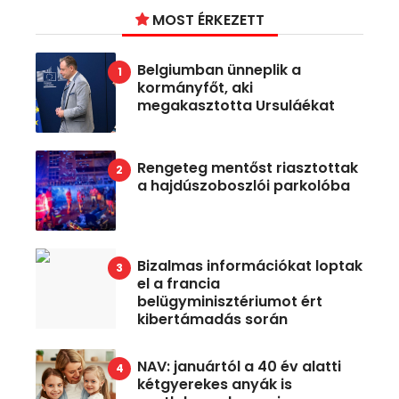
MOST ÉRKEZETT
Belgiumban ünneplik a
kormányfőt, aki
megakasztotta Ursuláékat
Rengeteg mentőst riasztottak
a hajdúszoboszlói parkolóba
Bizalmas információkat loptak
el a francia
belügyminisztériumot ért
kibertámadás során
NAV: januártól a 40 év alatti
kétgyerekes anyák is