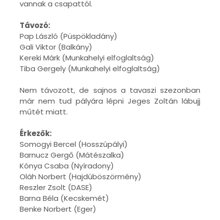
vannak a csapattól.
Távozó:
Pap László (Püspökladány)
Gali Viktor (Balkány)
Kereki Márk (Munkahelyi elfoglaltság)
Tiba Gergely (Munkahelyi elfoglaltság)
Nem távozott, de sajnos a tavaszi szezonban
már nem tud pályára lépni Jeges Zoltán lábujj
műtét miatt.
Érkezők:
Somogyi Bercel (Hosszúpályi)
Barnucz Gergő (Mátészalka)
Kónya Csaba (Nyíradony)
Oláh Norbert (Hajdúböszörmény)
Reszler Zsolt (DASE)
Barna Béla (Kecskemét)
Benke Norbert (Eger)