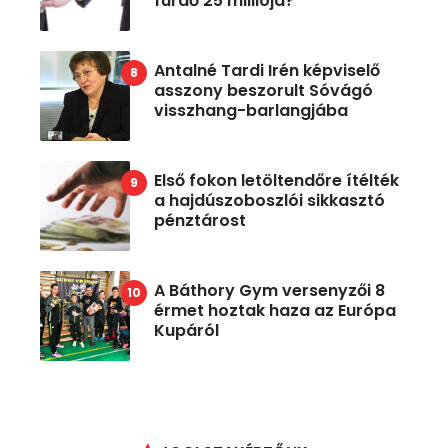
fürdő 25 milliója?
Antalné Tardi Irén képviselő
asszony beszorult Sóvágó
visszhang-barlangjába
Első fokon letöltendőre ítélték
a hajdúszoboszlói sikkasztó
pénztárost
A Báthory Gym versenyzői 8
érmet hoztak haza az Európa
Kupáról