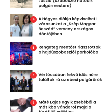
László (Szoboszló hatodik
polgármestere)
A Hőgyes diákja képviselheti
városunkat a „Szép Magyar
Beszéd” verseny országos
döntőjében
Rengeteg mentőst riasztottak
a hajdúszoboszlói parkolóba
Vértócsában fekvő idős nőre
találtak rá az ebesi polgárőrök
Máté Lajos egyik zsebéből a
másikba vándorol majd a