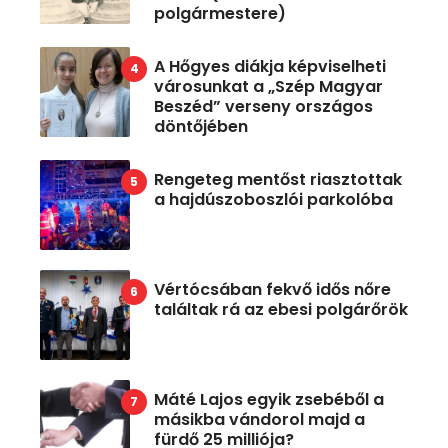
polgármestere)
A Hőgyes diákja képviselheti
városunkat a „Szép Magyar
Beszéd” verseny országos
döntőjében
Rengeteg mentőst riasztottak
a hajdúszoboszlói parkolóba
Vértócsában fekvő idős nőre
találtak rá az ebesi polgárőrök
Máté Lajos egyik zsebéből a
másikba vándorol majd a
fürdő 25 milliója?