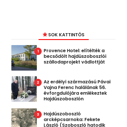
SOK KATTINTÓS
Provence Hotel: elítélték a
becsődölt hajdúszoboszlói
szállodaprojekt vádlottját
Az erdélyi származású Pávai
Vajna Ferenc halálának 56.
évforgdulójára emlékeztek
Hajdúszoboszlón
Hajdúszoboszló
arcképcsarnoka: Fekete
László (Szoboszló hatodik