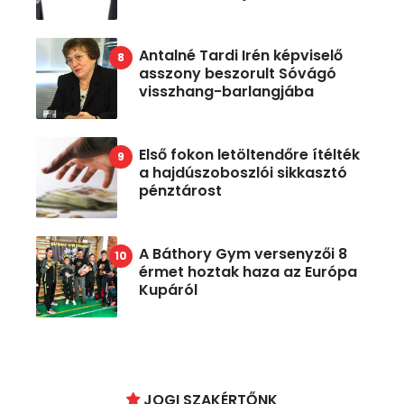
Antalné Tardi Irén képviselő
asszony beszorult Sóvágó
visszhang-barlangjába
Első fokon letöltendőre ítélték
a hajdúszoboszlói sikkasztó
pénztárost
A Báthory Gym versenyzői 8
érmet hoztak haza az Európa
Kupáról
JOGI SZAKÉRTŐNK