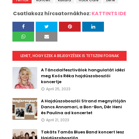
Csatlakozz hírcsatornákhoz:
KATTINTS IDE
LEHET, HOGY EZEK A BEJEGYZÉSEK IS TETSZENI FOGNAK
A Táncdalfesztiválok hangulatát idézi
meg Koós Réka hajdúszoboszlói
koncertje
April 25, 2023
A Hajdúszoboszlói Strand megnyitóján
Dancs Annamari, a Bon-Bon, Dér Heni
és Paulina ad koncertet
April 21, 2023
Takáts Tamás Blues Band koncert lesz
Hajdúszoboszlón