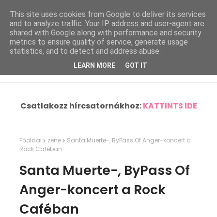
This site uses cookies from Google to deliver its services
and to analyze traffic. Your IP address and user-agent are
shared with Google along with performance and security
metrics to ensure quality of service, generate usage
statistics, and to detect and address abuse.
LEARN MORE
GOT IT
Csatlakozz hírcsatornákhoz:
KATTINTS IDE
Főoldal
zene
Santa Muerte-, ByPass Of Anger-koncert a
Rock Caféban
Santa Muerte-, ByPass Of
Anger-koncert a Rock
Caféban