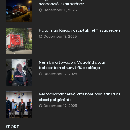
szoboszlói szállodához
December 18, 2025
Hatalmas lángok csaptak fel Tiszacsegén
December 18, 2025
Nem bírja tovább a Vágóhíd utcai
balesetben elhunyt fiú családja
December 17, 2025
Vértócsában fekvő idős nőre találtak rá az
ebesi polgárőrök
December 17, 2025
SPORT