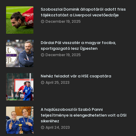
Szoboszlai Dominik állapotáról adott friss
tájékoztatást a Liverpool vezetőedzője
December 19, 2025
Dárdai Pál visszatér a magyar fociba,
sportigazgató lesz Újpesten
December 19, 2025
Nehéz feladat vár a HSE csapatára
April 25, 2023
A hajdúszoboszlói Szabó Panni
teljesítménye is elengedhetetlen volt a DSI
sikeréhez
April 24, 2023