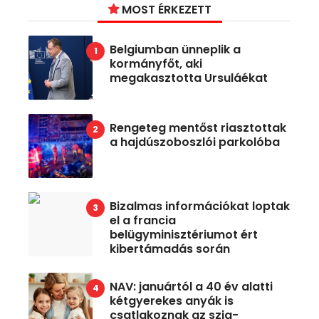
MOST ÉRKEZETT
Belgiumban ünneplik a
kormányfőt, aki
megakasztotta Ursuláékat
Rengeteg mentőst riasztottak
a hajdúszoboszlói parkolóba
Bizalmas információkat loptak
el a francia
belügyminisztériumot ért
kibertámadás során
NAV: januártól a 40 év alatti
kétgyerekes anyák is
csatlakoznak az szja-