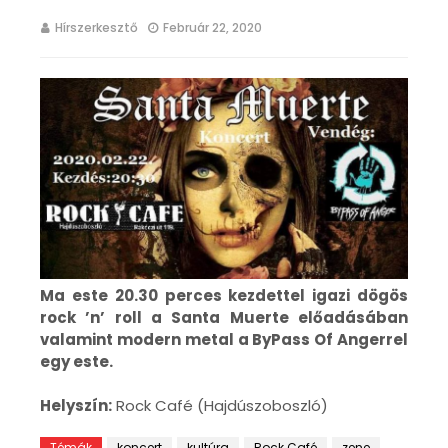
Hírszerkesztő
Február 22, 2020
Ma este
20.30 perces kezdettel i
gazi dögös
rock ’n’ roll a Santa Muerte előadásában
valamint modern metal a ByPass Of Angerrel
egy este.
Helyszín:
Rock Café (Hajdúszoboszló)
Témák
koncert
kultúra
Rock Café
zene