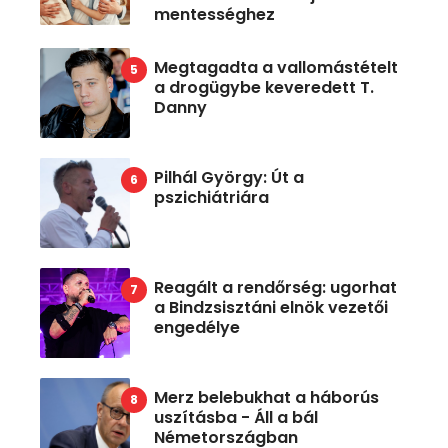
mentességhez
Megtagadta a vallomástételt
a drogügybe keveredett T.
Danny
Pilhál György: Út a
pszichiátriára
Reagált a rendőrség: ugorhat
a Bindzsisztáni elnök vezetői
engedélye
Merz belebukhat a háborús
uszításba - Áll a bál
Németországban