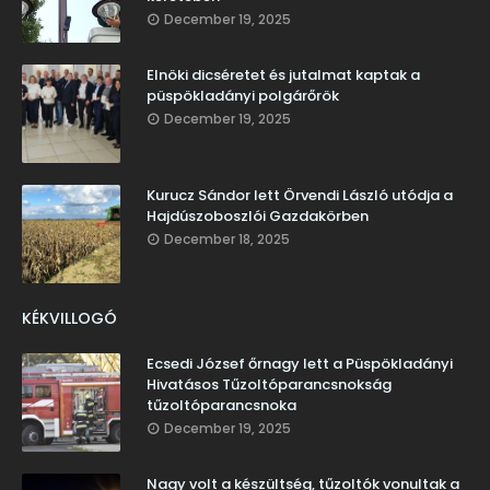
December 19, 2025
Elnöki dicséretet és jutalmat kaptak a
püspökladányi polgárőrök
December 19, 2025
Kurucz Sándor lett Örvendi László utódja a
Hajdúszoboszlói Gazdakörben
December 18, 2025
KÉKVILLOGÓ
Ecsedi József őrnagy lett a Püspökladányi
Hivatásos Tűzoltóparancsnokság
tűzoltóparancsnoka
December 19, 2025
Nagy volt a készültség, tűzoltók vonultak a