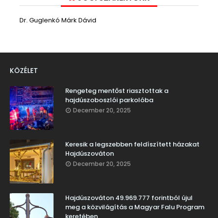
Dr. Guglenkó Márk Dávid
KÖZÉLET
Rengeteg mentőst riasztottak a
hajdúszoboszlói parkolóba
December 20, 2025
Keresik a legszebben feldíszített házakat
Hajdúszováton
December 20, 2025
Hajdúszováton 49.969.777 forintból újul
meg a közvilágítás a Magyar Falu Program
keretében