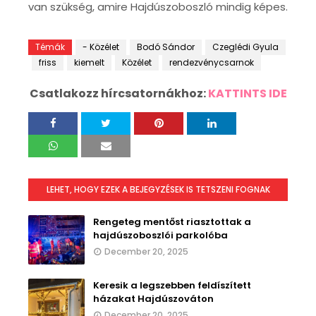
van szükség, amire Hajdúszoboszló mindig képes.
Témák
- Közélet
Bodó Sándor
Czeglédi Gyula
friss
kiemelt
Közélet
rendezvénycsarnok
Csatlakozz hírcsatornákhoz:
KATTINTS IDE
LEHET, HOGY EZEK A BEJEGYZÉSEK IS TETSZENI FOGNAK
Rengeteg mentőst riasztottak a
hajdúszoboszlói parkolóba
December 20, 2025
Keresik a legszebben feldíszített
házakat Hajdúszováton
December 20, 2025