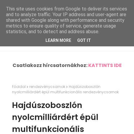
This site uses cookies from Google to deliver its services
and to analyze traffic. Your IP address and user-agent are
shared with Google along with performance and security
metrics to ensure quality of service, generate usage
statistics, and to detect and address abuse.
LEARN MORE
GOT IT
Csatlakozz hírcsatornákhoz:
KATTINTS IDE
Főoldal
rendezvénycsarnok
Hajdúszoboszlón
nyolcmilliárdért épül multifunkcionális rendezvénycsarnok
Hajdúszoboszlón
nyolcmilliárdért épül
multifunkcionális