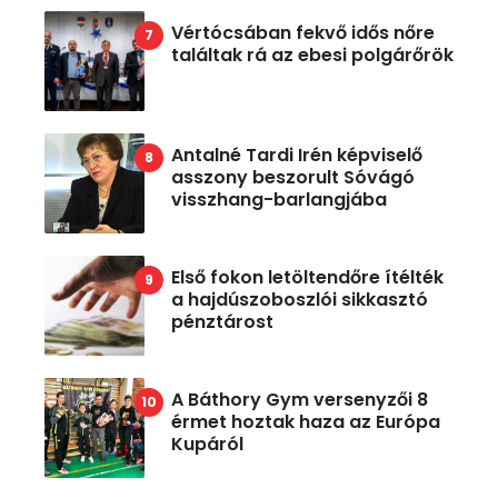
Vértócsában fekvő idős nőre
találtak rá az ebesi polgárőrök
Antalné Tardi Irén képviselő
asszony beszorult Sóvágó
visszhang-barlangjába
Első fokon letöltendőre ítélték
a hajdúszoboszlói sikkasztó
pénztárost
A Báthory Gym versenyzői 8
érmet hoztak haza az Európa
Kupáról