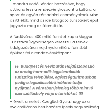
- mondta Bodó Sándor, hozzátéve, hogy
otthona lesz a rendezvényközpont a kultúra, a
sport és egyéb társadalmi eseményeknek. Mind
az itt élők, mind az ide látogató turistákért épül,
jegyezte meg az államtitkár.
A fürdőváros 400 millió forintot kap a Magyar
Turisztikai Ügynökségen keresztül a tervek
kidolgozására, majd nyolcmilliárd forintból
épülhet fel a rendezvényközpont.
Budapest és Hévíz után Hajdúszoboszló
az ország harmadik legjelentősebb
turisztikai települése, egészségturizmusban
pedig a legszélesebb kínálatot tudja
nyújtani. A városban jelenleg több mint 16
ezer szálláshely várja a turistákat
– érvelt amellett Czeglédi Gyula, hogy ez a
nyolcmilliárdos beruházásra igenis nagy szükség