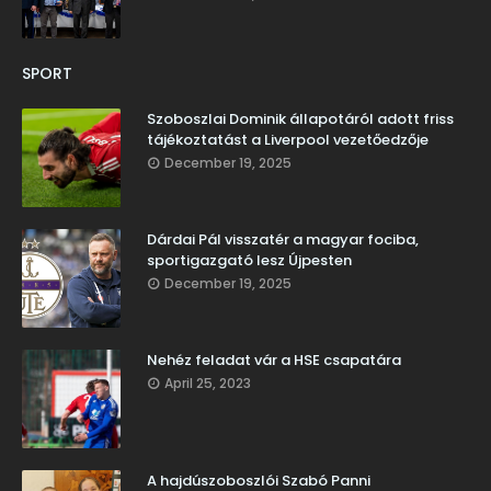
SPORT
Szoboszlai Dominik állapotáról adott friss
tájékoztatást a Liverpool vezetőedzője
December 19, 2025
Dárdai Pál visszatér a magyar fociba,
sportigazgató lesz Újpesten
December 19, 2025
Nehéz feladat vár a HSE csapatára
April 25, 2023
A hajdúszoboszlói Szabó Panni