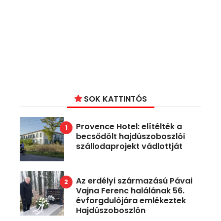
SOK KATTINTÓS
Provence Hotel: elítélték a
becsődölt hajdúszoboszlói
szállodaprojekt vádlottját
Az erdélyi származású Pávai
Vajna Ferenc halálának 56.
évforgdulójára emlékeztek
Hajdúszoboszlón