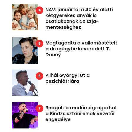
NAV: januártól a 40 év alatti
kétgyerekes anyák is
csatlakoznak az szja-
mentességhez
Megtagadta a vallomástételt
a drogügybe keveredett T.
Danny
Pilhál György: Út a
pszichiátriára
Reagált a rendőrség: ugorhat
a Bindzsisztáni elnök vezetői
engedélye