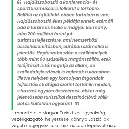
Hajdúszoboszló a konferencia- és
sportturizmussal is felkerül a térképre.
Belföld az új külföld, ebben tartalom is van,
Hajdúszoboszló ékes példája ennek, ezért áll
oda a turizmus mellé a magyar kormány,
idén 700 milliárd forint jut
turizmusfejlesztésre, ami nemzetközi
összehasonlításban, euróban számolva is
jelentős. Hajdúszoboszlón a szálláshelyek
több mint 90 százaléka magánszállás, ezek
felújítását is támogatja az állam, de
szállodafejlesztések is zajlanak a városban,
illetve helyben egy komolyan átgondolt
fejlesztési stratégia szerint történik minden,
s ha ezek egyszer összeérnek, akkor még
jelentősebb turisztikai desztinációvá válik
bel és külföldön egyaránt
- mondta el a Magyar Turisztikai Ügynökség
vezérigazgató-helyettese, Könnyid László, aki
végül megjegyezte: a turizmusban lépésváltásra