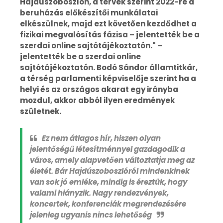
Hajdúszoboszlón, a tervek szerint 2022-re a
beruházás előkészítői munkálatai
elkészülnek, majd ezt követően kezdődhet a
fizikai megvalósítás fázisa – jelentették be a
szerdai online sajtótájékoztatón." –
jelentették be a szerdai online
sajtótájékoztatón. Bodó Sándor államtitkár,
a térség parlamenti képviselője szerint ha a
helyi és az országos akarat egy irányba
mozdul, akkor abból ilyen eredmények
születnek.
Ez nem átlagos hír, hiszen olyan
jelentőségű létesítménnyel gazdagodik a
város, amely alapvetően változtatja meg az
életét. Bár Hajdúszoboszlóról mindenkinek
van sok jó emléke, mindig is éreztük, hogy
valami hiányzik. Nagy rendezvények,
koncertek, konferenciák megrendezésére
jelenleg ugyanis nincs lehetőség