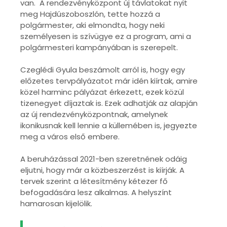
van. A rendezvényközpont új távlatokat nyit
meg Hajdúszoboszlón, tette hozzá a
polgármester, aki elmondta, hogy neki
személyesen is szívügye ez a program, ami a
polgármesteri kampányában is szerepelt.
Czeglédi Gyula beszámolt arról is, hogy egy
előzetes tervpályázatot már idén kiírtak, amire
közel harminc pályázat érkezett, ezek közül
tizenegyet díjaztak is. Ezek adhatják az alapján
az új rendezvényközpontnak, amelynek
ikonikusnak kell lennie a küllemében is, jegyezte
meg a város első embere.
A beruházással 2021-ben szeretnének odáig
eljutni, hogy már a közbeszerzést is kiírják. A
tervek szerint a létesítmény kétezer fő
befogadására lesz alkalmas. A helyszínt
hamarosan kijelölik.