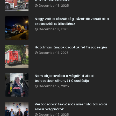
tűzoltóparancsnoka
December 19, 2025
Nagy volt a készültség, tűzoltók vonultak a
szoboszlói szállodához
December 18, 2025
Hatalmas lángok csaptak fel Tiszacsegén
December 18, 2025
Nem bírja tovább a Vágóhíd utcai
balesetben elhunyt fiú családja
December 17, 2025
Vértócsában fekvő idős nőre találtak rá az
ebesi polgárőrök
December 17, 2025