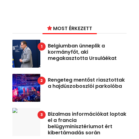
MOST ÉRKEZETT
Belgiumban ünneplik a
kormányfőt, aki
megakasztotta Ursuláékat
Rengeteg mentőst riasztottak
a hajdúszoboszlói parkolóba
Bizalmas információkat loptak
el a francia
belügyminisztériumot ért
kibertámadás során