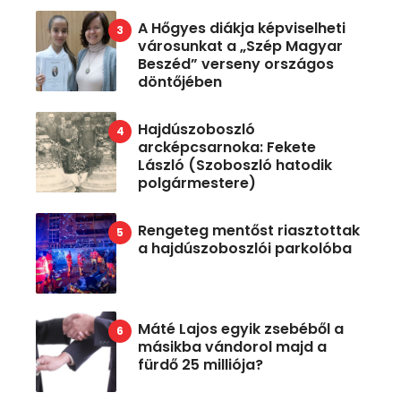
A Hőgyes diákja képviselheti
városunkat a „Szép Magyar
Beszéd” verseny országos
döntőjében
Hajdúszoboszló
arcképcsarnoka: Fekete
László (Szoboszló hatodik
polgármestere)
Rengeteg mentőst riasztottak
a hajdúszoboszlói parkolóba
Máté Lajos egyik zsebéből a
másikba vándorol majd a
fürdő 25 milliója?