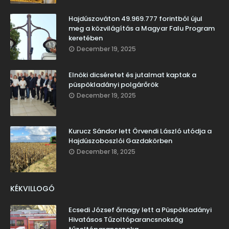
Hajdúszováton 49.969.777 forintból újul
meg a közvilágítás a Magyar Falu Program
keretében
December 19, 2025
Elnöki dicséretet és jutalmat kaptak a
püspökladányi polgárőrök
December 19, 2025
Kurucz Sándor lett Örvendi László utódja a
Hajdúszoboszlói Gazdakörben
December 18, 2025
KÉKVILLOGÓ
Ecsedi József őrnagy lett a Püspökladányi
Hivatásos Tűzoltóparancsnokság