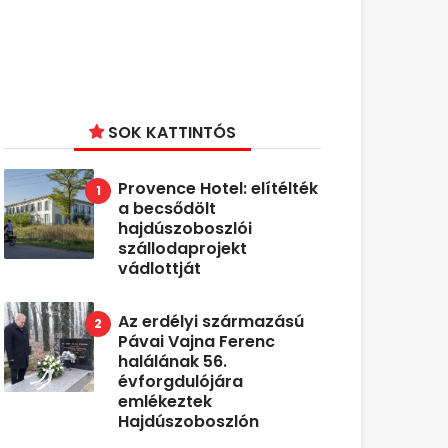
SOK KATTINTÓS
Provence Hotel: elítélték
a becsődölt
hajdúszoboszlói
szállodaprojekt
vádlottját
Az erdélyi származású
Pávai Vajna Ferenc
halálának 56.
évforgdulójára
emlékeztek
Hajdúszoboszlón