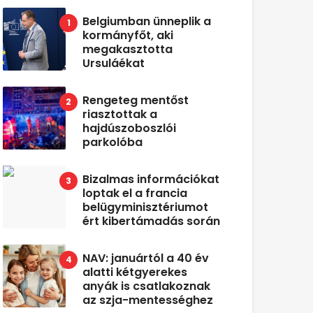
Belgiumban ünneplik a
kormányfőt, aki
megakasztotta
Ursuláékat
Rengeteg mentőst
riasztottak a
hajdúszoboszlói
parkolóba
Bizalmas információkat
loptak el a francia
belügyminisztériumot
ért kibertámadás során
NAV: januártól a 40 év
alatti kétgyerekes
anyák is csatlakoznak
az szja-mentességhez