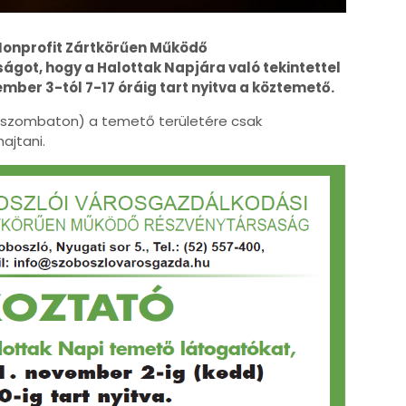
Nonprofit Zártkörűen Működő
ágot, hogy a Halottak Napjára való tekintettel
mber 3-tól 7-17 óráig tart nyitva a köztemető.
s szombaton) a temető területére csak
ajtani.