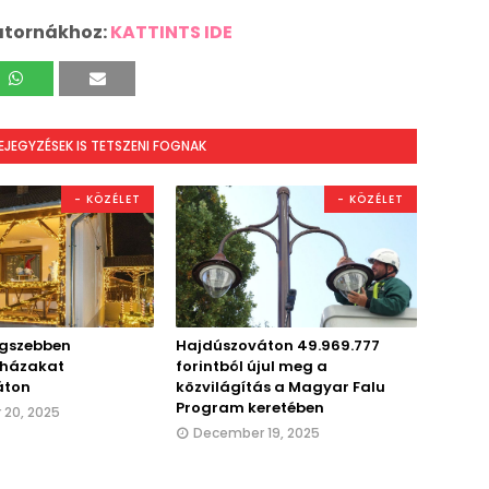
atornákhoz:
KATTINTS IDE
BEJEGYZÉSEK IS TETSZENI FOGNAK
- KÖZÉLET
- KÖZÉLET
egszebben
Hajdúszováton 49.969.777
t házakat
forintból újul meg a
áton
közvilágítás a Magyar Falu
Program keretében
20, 2025
December 19, 2025