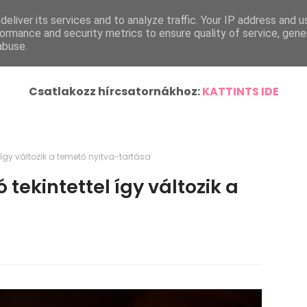
eliver its services and to analyze traffic. Your IP address and 
ímlap
Helyi Hírek
Ország-Világ
Járásunk Híre
ormance and security metrics to ensure quality of service, gen
abuse.
Csatlakozz hírcsatornákhoz:
KATTINTS IDE
 így változik a temető nyitva-tartása
 tekintettel így változik a