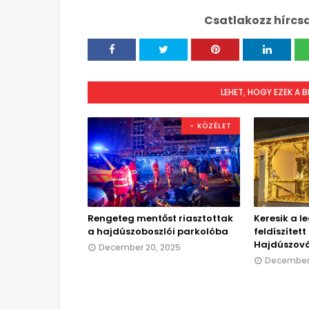
Csatlakozz hírcs
LEHET, HOGY EZEK A 
- KÖZÉLET
Rengeteg mentőst riasztottak
Keresik a l
a hajdúszoboszlói parkolóba
feldíszítet
Hajdúszov
December 20, 2025
December 