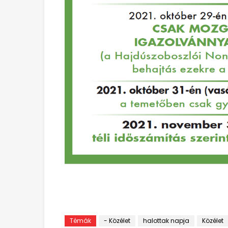
Témák
- Közélet
halottak napja
Közélet