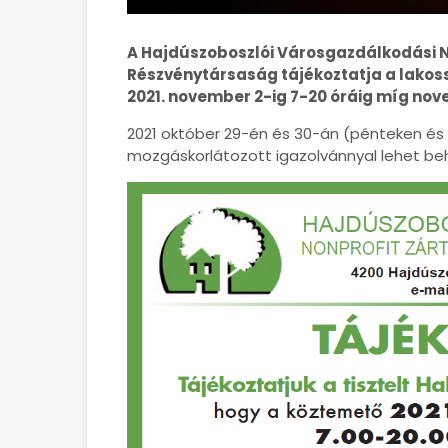
A Hajdúszoboszlói Városgazdálkodási 
Részvénytársaság tájékoztatja a lakoss
2021. november 2-ig 7-20 óráig míg nove
2021 október 29-én és 30-án (pénteken é
mozgáskorlátozott igazolvánnyal lehet beh