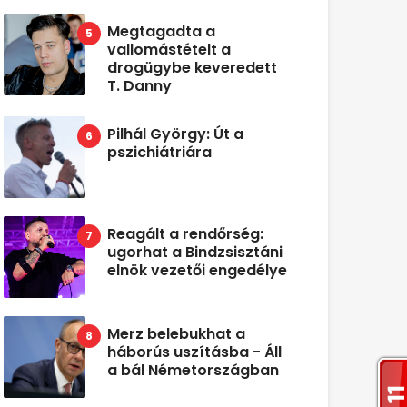
Megtagadta a
vallomástételt a
drogügybe keveredett
T. Danny
Pilhál György: Út a
pszichiátriára
Reagált a rendőrség:
ugorhat a Bindzsisztáni
elnök vezetői engedélye
Merz belebukhat a
háborús uszításba - Áll
a bál Németországban