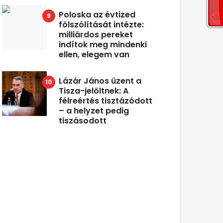
Poloska az évtized
fölszólítását intézte:
milliárdos pereket
indítok meg mindenki
ellen, elegem van
Lázár János üzent a
Tisza-jelöltnek: A
félreértés tisztázódott
– a helyzet pedig
tiszásodott