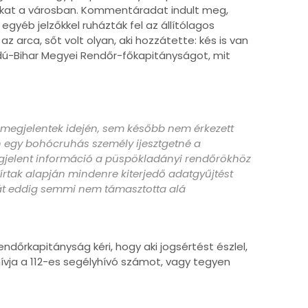
lokat a városban. Kommentáradat indult meg,
egyéb jelzőkkel ruházták fel az állítólagos
z arca, sőt volt olyan, aki hozzátette: kés is van
jdú-Bihar Megyei Rendőr-főkapitányságot, mit
megjelentek idején, sem később nem érkezett
 egy bohócruhás személy ijesztgetné a
egjelent információ a püspökladányi rendőrökhöz
 leírtak alapján mindenre kiterjedő adatgyűjtést
gát eddig semmi nem támasztotta alá
ndőrkapitányság kéri, hogy aki jogsértést észlel,
ívja a 112-es segélyhívó számot, vagy tegyen
.