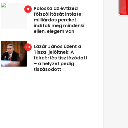
Poloska az évtized
fölszólítását intézte:
milliárdos pereket
indítok meg mindenki
ellen, elegem van
Lázár János üzent a
Tisza-jelöltnek: A
félreértés tisztázódott
– a helyzet pedig
tiszásodott