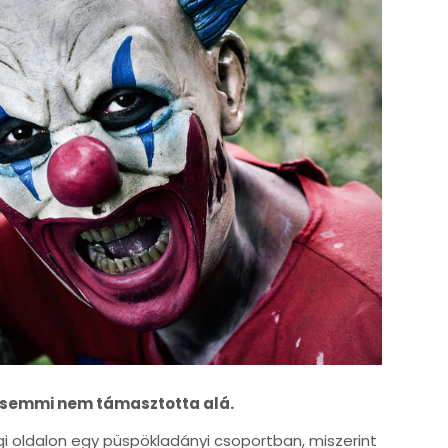
ig semmi nem támasztotta alá.
gi oldalon egy püspökladányi csoportban, miszerint