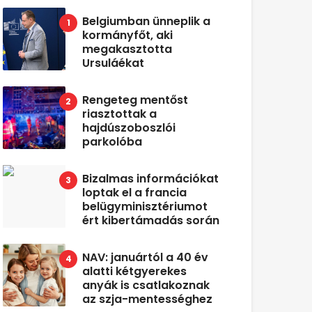
Belgiumban ünneplik a
kormányfőt, aki
megakasztotta
Ursuláékat
Rengeteg mentőst
riasztottak a
hajdúszoboszlói
parkolóba
Bizalmas információkat
loptak el a francia
belügyminisztériumot
ért kibertámadás során
NAV: januártól a 40 év
alatti kétgyerekes
anyák is csatlakoznak
az szja-mentességhez