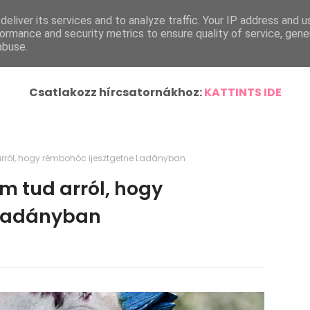
eliver its services and to analyze traffic. Your IP address and 
ímlap
Helyi Hírek
Ország-Világ
Járásunk Híre
ormance and security metrics to ensure quality of service, gen
abuse.
Csatlakozz hírcsatornákhoz:
KATTINTS IDE
rról, hogy rémbohóc ijesztgetne Ladányban
m tud arról, hogy
 Ladányban