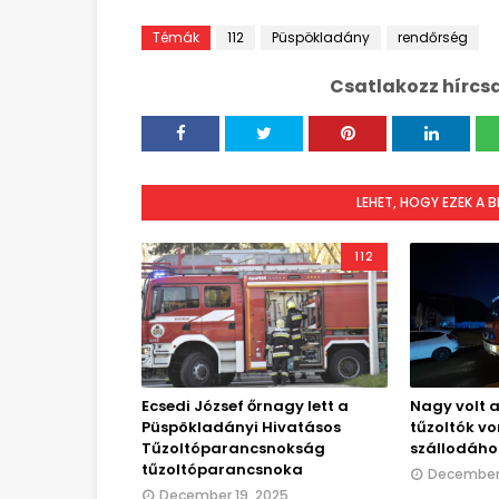
Témák
112
Püspökladány
rendőrség
Csatlakozz hírcs
LEHET, HOGY EZEK A 
112
Ecsedi József őrnagy lett a
Nagy volt a
Püspökladányi Hivatásos
tűzoltók vo
Tűzoltóparancsnokság
szállodáho
tűzoltóparancsnoka
December 
December 19, 2025