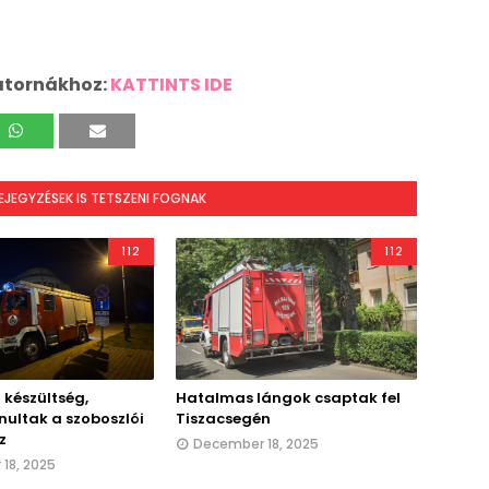
atornákhoz:
KATTINTS IDE
BEJEGYZÉSEK IS TETSZENI FOGNAK
112
112
 készültség,
Hatalmas lángok csaptak fel
nultak a szoboszlói
Tiszacsegén
z
December 18, 2025
18, 2025