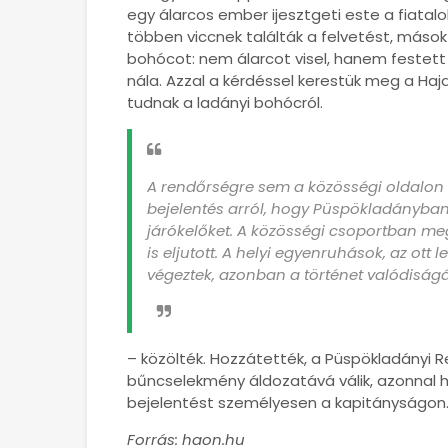
egy álarcos ember ijesztgeti este a fiata
többen viccnek találták a felvetést, mások 
bohócot: nem álarcot visel, hanem festett a
nála. Azzal a kérdéssel kerestük meg a Ha
tudnak a ladányi bohócról.
A rendőrségre sem a közösségi oldalon 
bejelentés arról, hogy Püspökladányban
járókelőket. A közösségi csoportban m
is eljutott. A helyi egyenruhások, az ott
végeztek, azonban a történet valódisá
– közölték. Hozzátették, a Püspökladányi Re
bűncselekmény áldozatává válik, azonnal h
bejelentést személyesen a kapitányságon
Forrás: haon.hu