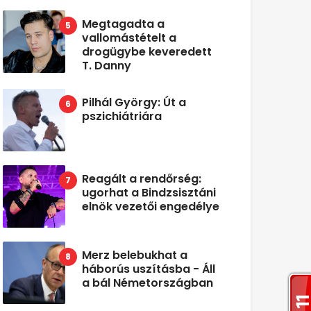
Megtagadta a
vallomástételt a
drogügybe keveredett
T. Danny
Pilhál György: Út a
pszichiátriára
Reagált a rendőrség:
ugorhat a Bindzsisztáni
elnök vezetői engedélye
Merz belebukhat a
háborús uszításba - Áll
a bál Németországban