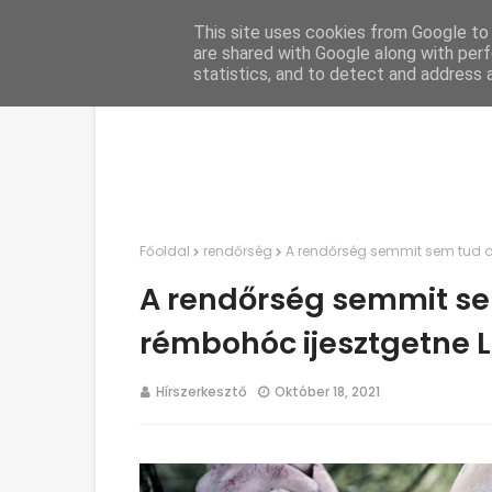
This site uses cookies from Google to d
C
are shared with Google along with perf
statistics, and to detect and address 
Főoldal
rendőrség
A rendőrség semmit sem tud a
A rendőrség semmit se
rémbohóc ijesztgetne
Hírszerkesztő
Október 18, 2021