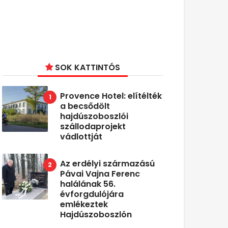
SOK KATTINTÓS
Provence Hotel: elítélték
a becsődölt
hajdúszoboszlói
szállodaprojekt
vádlottját
Az erdélyi származású
Pávai Vajna Ferenc
halálának 56.
évforgdulójára
emlékeztek
Hajdúszoboszlón